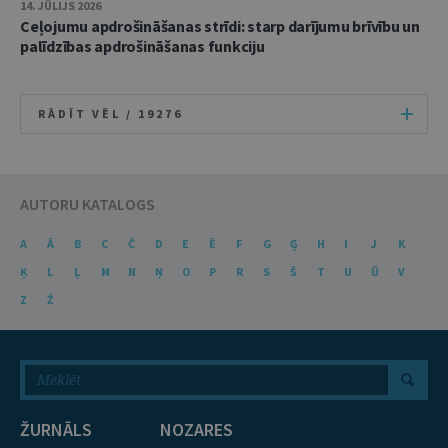
14. JŪLIJS 2026
Ceļojumu apdrošināšanas strīdi: starp darījumu brīvību un
palīdzības apdrošināšanas funkciju
RĀDĪT VĒL /
19276
AUTORU KATALOGS
A
Ā
B
C
Č
D
E
Ē
F
G
Ģ
H
I
J
K
Ķ
L
Ļ
M
N
Ņ
O
P
R
S
Š
T
U
Ū
V
Z
Ž
ŽURNĀLS
NOZARES