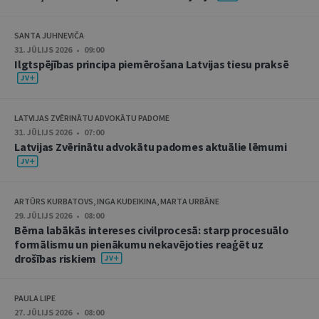
SANTA JUHNEVIČA
31. JŪLIJS 2026 • 09:00
Ilgtspējības principa piemērošana Latvijas tiesu praksē
LATVIJAS ZVĒRINĀTU ADVOKĀTU PADOME
31. JŪLIJS 2026 • 07:00
Latvijas Zvērinātu advokātu padomes aktuālie lēmumi
ARTŪRS KURBATOVS, INGA KUDEIKINA, MARTA URBĀNE
29. JŪLIJS 2026 • 08:00
Bērna labākās intereses civilprocesā: starp procesuālo
formālismu un pienākumu nekavējoties reaģēt uz
drošības riskiem
PAULA LIPE
27. JŪLIJS 2026 • 08:00