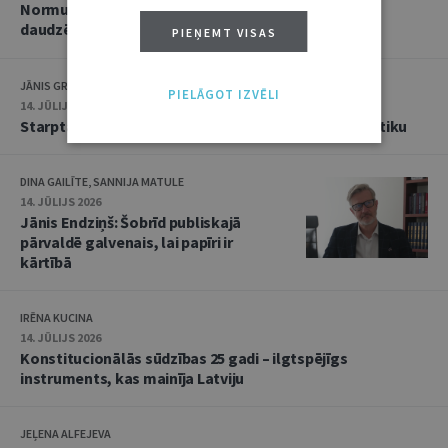
Normu konkurences un noziedzīgu nodarījumu
daudzējādības problemātika
PIEŅEMT VISAS
JĀNIS GRASIS
PIELĀGOT IZVĒLI
14. JŪLIJS 2026
Starptautiskās tiesības: mazās valstis pret reālpolitiku
DINA GAILĪTE, SANNIJA MATULE
14. JŪLIJS 2026
Jānis Endziņš: Šobrīd publiskajā
pārvaldē galvenais, lai papīri ir
kārtībā
IRĒNA KUCINA
14. JŪLIJS 2026
Konstitucionālās sūdzības 25 gadi – ilgtspējīgs
instruments, kas mainīja Latviju
JEĻENA ALFEJEVA