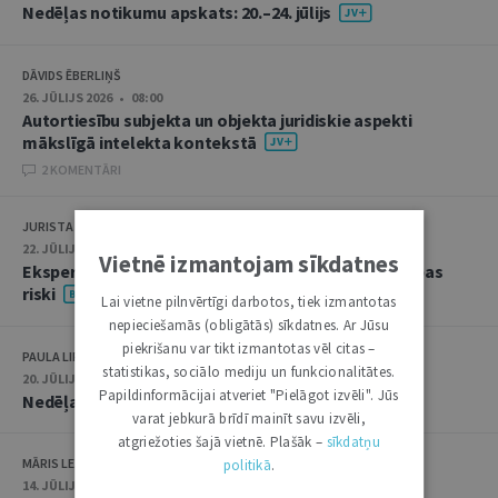
Nedēļas notikumu apskats: 20.–24. jūlijs
DĀVIDS ĒBERLIŅŠ
26. JŪLIJS 2026 • 08:00
Autortiesību subjekta un objekta juridiskie aspekti
mākslīgā intelekta kontekstā
2 KOMENTĀRI
JURISTA VĀRDS
22. JŪLIJS 2026 • 14:00
Vietnē izmantojam sīkdatnes
Ekspertu saruna jūlijā: krimināltiesības un būvniecības
riski
Lai vietne pilnvērtīgi darbotos, tiek izmantotas
nepieciešamās (obligātās) sīkdatnes. Ar Jūsu
piekrišanu var tikt izmantotas vēl citas –
PAULA LIPE
statistikas, sociālo mediju un funkcionalitātes.
20. JŪLIJS 2026 • 16:05
Papildinformācijai atveriet "Pielāgot izvēli". Jūs
Nedēļas notikumu apskats: 13.–17. jūlijs
varat jebkurā brīdī mainīt savu izvēli,
atgriežoties šajā vietnē. Plašāk –
sīkdatņu
MĀRIS LEJA
politikā
.
14. JŪLIJS 2026