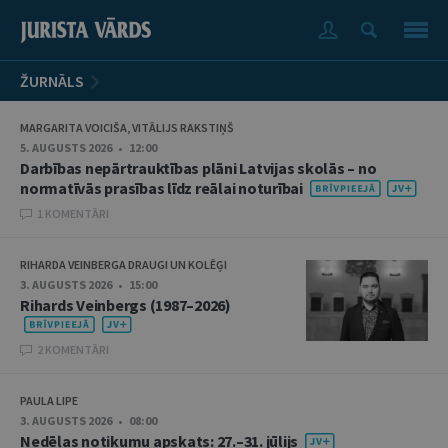
ŽURNĀLS
MARGARITA VOICIŠA, VITĀLIJS RAKSTIŅŠ
5. AUGUSTS 2026 • 12:00
Darbības nepārtrauktības plāni Latvijas skolās – no
normatīvās prasības līdz reālai noturībai
1 KOMENTĀRI
RIHARDA VEINBERGA DRAUGI UN KOLĒĢI
3. AUGUSTS 2026 • 15:00
Rihards Veinbergs (1987–2026)
2 KOMENTĀRI
PAULA LIPE
3. AUGUSTS 2026 • 08:00
Nedēļas notikumu apskats: 27.–31. jūlijs