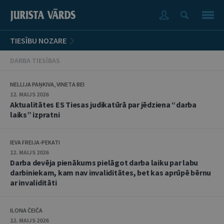
TIESĪBU NOZARE
DARBA TIESĪBAS
NELLIJA PAŅKIVA, VINETA BEI
12. MAIJS 2026
Aktualitātes ES Tiesas judikatūrā par jēdziena “darba
laiks” izpratni
IEVA FREIJA-PEKATI
12. MAIJS 2026
Darba devēja pienākums pielāgot darba laiku par labu
darbiniekam, kam nav invaliditātes, bet kas aprūpē bērnu
ar invaliditāti
ILONA ČEIČA
12. MAIJS 2026