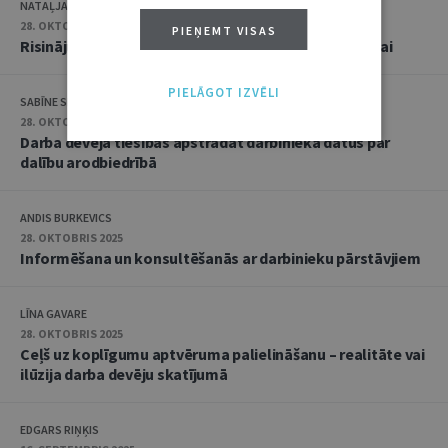
NATAĻJA PREISA
28. OKTOBRIS 2025
PIEŅEMT VISAS
Risinājumi efektīvai arodbiedrības biedru aizsardzībai
PIELĀGOT IZVĒLI
SABĪNE SIMSONE
28. OKTOBRIS 2025
Darba devēja tiesības apstrādāt darbinieka datus par
dalību arodbiedrībā
ANDIS BURKEVICS
28. OKTOBRIS 2025
Informēšana un konsultēšanās ar darbinieku pārstāvjiem
LĪNA GAVARE
28. OKTOBRIS 2025
Ceļš uz koplīgumu aptvēruma palielināšanu – realitāte vai
ilūzija darba devēju skatījumā
EDGARS RIŅĶIS