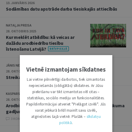
13. JANVĀRIS 2026
Sodāmības datu apstrāde darba tiesiskajās attiecībās
NATAĻJA PREISA
28. OKTOBRIS 2025
Kur meklēt atbildību: kā veicas ar
dažādu arodbiedrību tiesību
īstenošanu Latvijā?
JĀNIS NEIMANIS
Vietnē izmantojam sīkdatnes
28. OKTOBRIS 2025
Streika tiesību īstenošanas problēmas Latvijā
Lai vietne pilnvērtīgi darbotos, tiek izmantotas
nepieciešamās (obligātās) sīkdatnes. Ar Jūsu
piekrišanu var tikt izmantotas vēl citas –
KASPARS RĀCENĀJS
statistikas, sociālo mediju un funkcionalitātes.
28. OKTOBRIS 2025
Papildinformācijai atveriet "Pielāgot izvēli". Jūs
Arodbiedrības biedra aizsardzība darba līguma uzteikuma
varat jebkurā brīdī mainīt savu izvēli,
gadījumā
atgriežoties šajā vietnē. Plašāk –
sīkdatņu
3 KOMENTĀRI
politikā
.