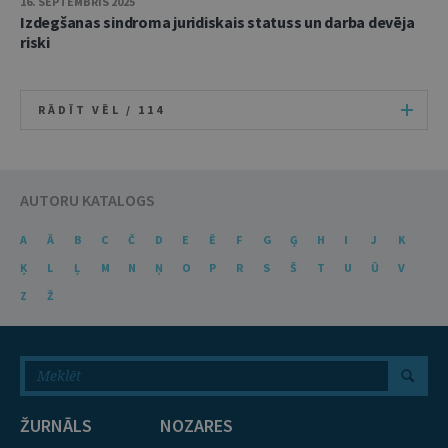
16. SEPTEMBRIS 2025
Izdegšanas sindroma juridiskais statuss un darba devēja
riski
RĀDĪT VĒL /
114
AUTORU KATALOGS
A
Ā
B
C
Č
D
E
Ē
F
G
Ģ
H
I
J
K
Ķ
L
Ļ
M
N
Ņ
O
P
R
S
Š
T
U
Ū
V
Z
Ž
ŽURNĀLS
NOZARES