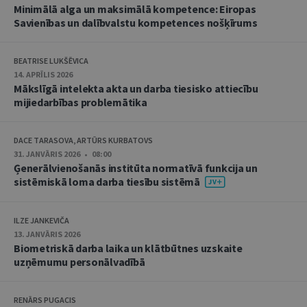
Minimālā alga un maksimālā kompetence: Eiropas
Savienības un dalībvalstu kompetences nošķīrums
BEATRISE LUKŠĒVICA
14. APRĪLIS 2026
Mākslīgā intelekta akta un darba tiesisko attiecību
mijiedarbības problemātika
DACE TARASOVA, ARTŪRS KURBATOVS
31. JANVĀRIS 2026 • 08:00
Ģenerālvienošanās institūta normatīvā funkcija un
sistēmiskā loma darba tiesību sistēmā
ILZE JANKEVIČA
13. JANVĀRIS 2026
Biometriskā darba laika un klātbūtnes uzskaite
uzņēmumu personālvadībā
RENĀRS PUGACIS