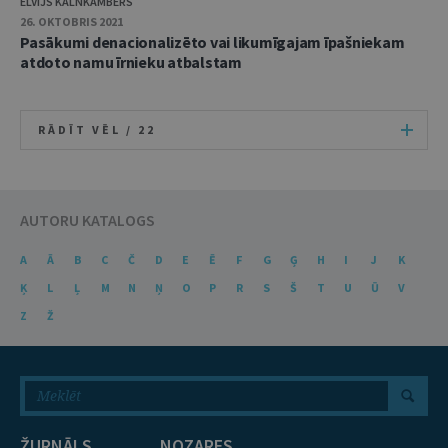
ELVIJS KALNKAMBERS
26. OKTOBRIS 2021
Pasākumi denacionalizēto vai likumīgajam īpašniekam
atdoto namu īrnieku atbalstam
RĀDĪT VĒL /
22
AUTORU KATALOGS
A
Ā
B
C
Č
D
E
Ē
F
G
Ģ
H
I
J
K
Ķ
L
Ļ
M
N
Ņ
O
P
R
S
Š
T
U
Ū
V
Z
Ž
ŽURNĀLS
NOZARES