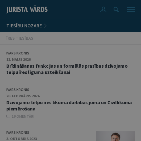
TIESĪBU NOZARE
ĪRES TIESĪBAS
IVARS KRONIS
12. MAIJS 2026
Brīdināšanas funkcijas un formālās prasības dzīvojamo
telpu īres līguma uzteikšanai
IVARS KRONIS
20. FEBRUĀRIS 2024
Dzīvojamo telpu īres likuma darbības joma un Civillikuma
piemērošana
1 KOMENTĀRI
IVARS KRONIS
3. OKTOBRIS 2023