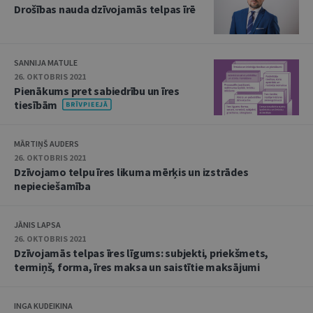
Drošības nauda dzīvojamās telpas īrē
SANNIJA MATULE
26. OKTOBRIS 2021
Pienākums pret sabiedrību un īres
tiesībām
MĀRTIŅŠ AUDERS
26. OKTOBRIS 2021
Dzīvojamo telpu īres likuma mērķis un izstrādes
nepieciešamība
JĀNIS LAPSA
26. OKTOBRIS 2021
Dzīvojamās telpas īres līgums: subjekti, priekšmets,
termiņš, forma, īres maksa un saistītie maksājumi
INGA KUDEIKINA