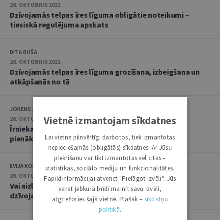
26. OKTOBRIS 2021
Dzīvojamās telpas īres līguma obligātie noteikumi –
tiesiskā regulējuma apskats
DITA BUŠA
26. OKTOBRIS 2021
Dzīvojamās telpas īres līguma grozīšana, izbeigšana un
atkāpšanās no tā
JORENS JAUNOZOLS
Vietnē izmantojam sīkdatnes
26. OKTOBRIS 2021
Īrnieka un mājoklī iemitināto personu tiesības un
Lai vietne pilnvērtīgi darbotos, tiek izmantotas
pienākumi
nepieciešamās (obligātās) sīkdatnes. Ar Jūsu
piekrišanu var tikt izmantotas vēl citas –
EVIJA KOLBERGA
statistikas, sociālo mediju un funkcionalitātes.
26. OKTOBRIS 2021
Papildinformācijai atveriet "Pielāgot izvēli". Jūs
Vai aizliegums izīrētājam netraucēt īrnieku lietot
varat jebkurā brīdī mainīt savu izvēli,
dzīvojamo telpu ir absolūts
atgriežoties šajā vietnē. Plašāk –
sīkdatņu
politikā
.