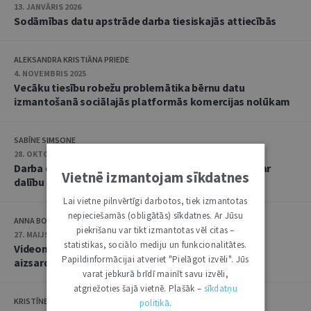
13. JANVĀRIS 2026
Sodāmības datu apstrāde darba tiesiskajās attiecībās
ALEKSANDRA KRISTIĀNA PRIEDE
4. NOVEMBRIS 2025
Vecāku tiesību robežu problemātika bērnu datu
izmantošanā sociālajās platformās komercijas nolūkam
SABĪNE SIMSONE
28. OKTOBRIS 2025
Darba devēja tiesības apstrādāt darbinieka datus par
Vietnē izmantojam sīkdatnes
dalību arodbiedrībā
Lai vietne pilnvērtīgi darbotos, tiek izmantotas
nepieciešamās (obligātās) sīkdatnes. Ar Jūsu
ANNA BOGDANOVA, ALEKSANDRA ALEKSEJEVA
piekrišanu var tikt izmantotas vēl citas –
27. MAIJS 2025
statistikas, sociālo mediju un funkcionalitātes.
Videonovērošana: praktiskas vadlīnijas un datu
Papildinformācijai atveriet "Pielāgot izvēli". Jūs
aizsardzības perspektīva
varat jebkurā brīdī mainīt savu izvēli,
atgriežoties šajā vietnē. Plašāk –
sīkdatņu
KRISTĪNE ZUBKĀNE
politikā
.