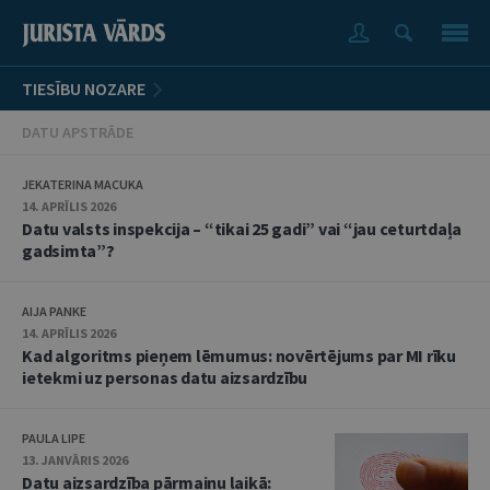
TIESĪBU NOZARE
DATU APSTRĀDE
JEKATERINA MACUKA
14. APRĪLIS 2026
Datu valsts inspekcija – “tikai 25 gadi” vai “jau ceturtdaļa
gadsimta”?
AIJA PANKE
14. APRĪLIS 2026
Kad algoritms pieņem lēmumus: novērtējums par MI rīku
ietekmi uz personas datu aizsardzību
PAULA LIPE
13. JANVĀRIS 2026
Datu aizsardzība pārmaiņu laikā: