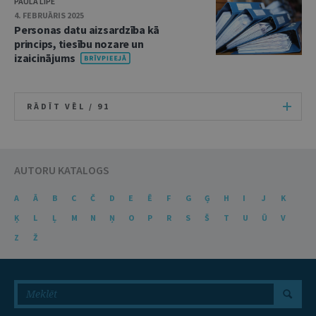
PAULA LIPE
4. FEBRUĀRIS 2025
Personas datu aizsardzība kā
princips, tiesību nozare un
izaicinājums
RĀDĪT VĒL /
91
AUTORU KATALOGS
A
Ā
B
C
Č
D
E
Ē
F
G
Ģ
H
I
J
K
Ķ
L
Ļ
M
N
Ņ
O
P
R
S
Š
T
U
Ū
V
Z
Ž