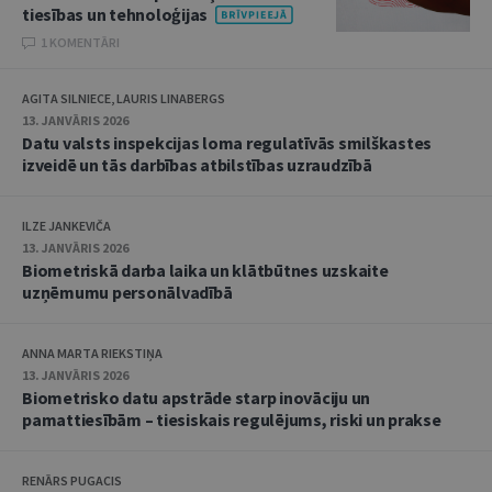
tiesības un tehnoloģijas
1 KOMENTĀRI
AGITA SILNIECE, LAURIS LINABERGS
13. JANVĀRIS 2026
Datu valsts inspekcijas loma regulatīvās smilškastes
izveidē un tās darbības atbilstības uzraudzībā
ILZE JANKEVIČA
13. JANVĀRIS 2026
Biometriskā darba laika un klātbūtnes uzskaite
uzņēmumu personālvadībā
ANNA MARTA RIEKSTIŅA
13. JANVĀRIS 2026
Biometrisko datu apstrāde starp inovāciju un
pamattiesībām – tiesiskais regulējums, riski un prakse
RENĀRS PUGACIS