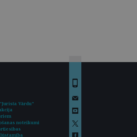
"Jurista Vārdu"
kcija
oriem
ošanas noteikumi
rtiesības
kļūstamība