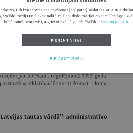
Vietnē izmantojam sīkdatnes
ajām tiesību jomām. Jau sākotnēji cilvēkiem
i darbotos, tiek izmantotas nepieciešamās (obligātās) sīkdatnes. Ar Jūsu piekriša
kas, sociālo mediju un funkcionalitātes. Papildinformācijai atveriet "Pielāgot izvēl
o kārtību un regulēt indivīdu savstarpējo
brīdī mainīt savu izvēli, atgriežoties šajā vietnē. Plašāk –
sīkdatņu politikā
.
 atzīšana ...
PIEŅEMT VISAS
bas likums: koncepts skaidrs, bet kā to
PIELĀGOT IZVĒLI
skusijām par lobēšanas regulējumu1 2022. gada
 pārstāvības atklātības likums (Likums). Likuma
Latvijas tautas vārdā": administratīvo