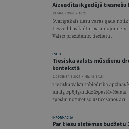
Aizvadīta ikgadējā tiesnešu
22. MAIJS 2026 • 16:25
Svarīgākais tiesu varas gada notiku
tiesvedības kultūras jautājumiem
Valsts prezidents, tieslietu ...
ESEJA
Tiesiska valsts mūsdienu dr
kontekstā
2. DECEMBRIS 2025 • NR. 48 (1418)
Tiesiskā valstī sabiedrība apzinās 
un ilgtspējīgai līdzāspastāvēšanai
spēsim noturēt šo uzticēšanos arī ..
INFORMĀCIJA
Par tiesu sistēmas budžetu