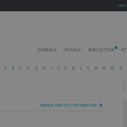
PIRKT
ŽURNĀLS
VEIKALS
BIBLIOTĒKA
#T
E
Ē
F
G
Ģ
H
I
J
K
Ķ
L
Ļ
M
N
Ņ
O
NEDĒĻAS JURISTS / 5. OKTOBRIS 2010