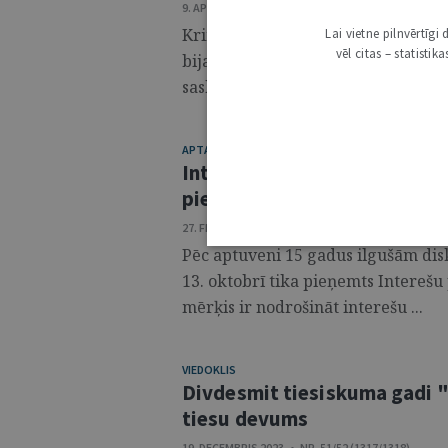
9. APRĪLIS 2024 • NR. 15 (1333)
Krimināltiesības ir viena no senāk
Lai vietne pilnvērtīg
vēl citas – statisti
bija būtiski nodrošināt sabiedrisk
saskarsmi, kas izpaudās kā personas
APTAUJA
Interešu pārstāvības atklātī
piemērot?
27. FEBRUĀRIS 2024 • NR. 9 (1327)
Pēc aptuveni 15 gadus ilgušām di
13. oktobrī tika pieņemts Interešu
mērķis ir nodrošināt interešu ...
VIEDOKLIS
Divdesmit tiesiskuma gadi "
tiesu devums
19. DECEMBRIS 2023 • NR. 51/52 (1317/1318)