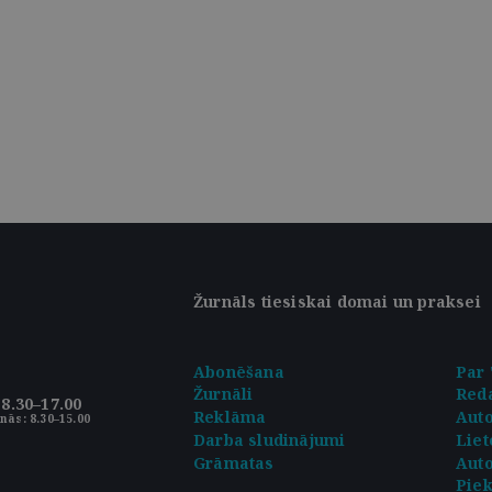
Žurnāls tiesiskai domai un praksei
Abonēšana
Par 
Žurnāli
Reda
8.30–17.00
Reklāma
Aut
nās: 8.30–15.00
Darba sludinājumi
Liet
Grāmatas
Auto
Pie