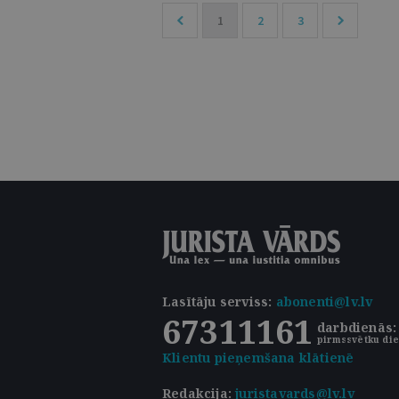
1
2
3
Lasītāju serviss
:
abonenti@lv.lv
67311161
darbdienās: 
pirmssvētku die
Klientu pieņemšana klātienē
Redakcija:
juristavards@lv.lv