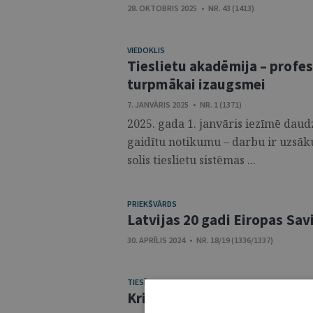
28. OKTOBRIS 2025 • NR. 43 (1413)
VIEDOKLIS
Tieslietu akadēmija – profe
turpmākai izaugsmei
7. JANVĀRIS 2025 • NR. 1 (1371)
2025. gada 1. janvāris iezīmē daudz
gaidītu notikumu – darbu ir uzsākus
solis tieslietu sistēmas ...
PRIEKŠVĀRDS
Latvijas 20 gadi Eiropas Sav
30. APRĪLIS 2024 • NR. 18/19 (1336/1337)
TIESĪBU POLITIKA
Krimināllikums kā sabiedrīb