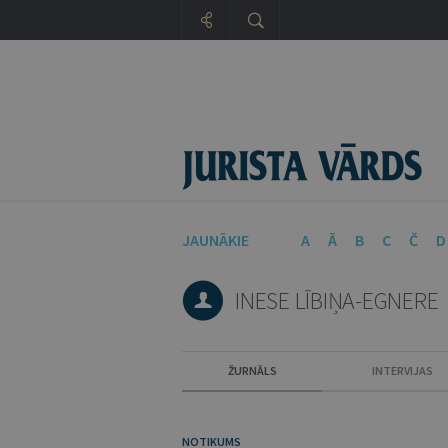
JAUNĀKIE
A
Ā
B
C
Č
D
INESE LĪBIŅA-EGNERE
ŽURNĀLS
INTERVIJAS
NOTIKUMS