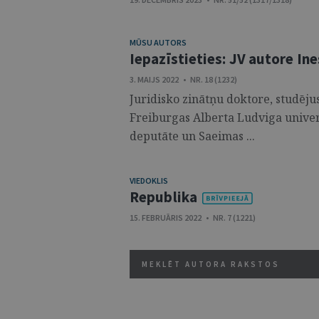
MŪSU AUTORS
Iepazīstieties: JV autore In
3. MAIJS 2022 • NR. 18 (1232)
Juridisko zinātņu doktore, studējus
Freiburgas Alberta Ludviga univers
deputāte un Saeimas ...
VIEDOKLIS
Republika
15. FEBRUĀRIS 2022 • NR. 7 (1221)
MEKLĒT AUTORA RAKSTOS