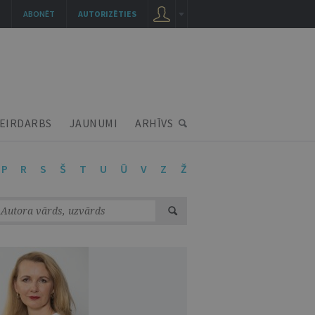
ABONĒT
AUTORIZĒTIES
EIRDARBS
JAUNUMI
ARHĪVS
P
R
S
Š
T
U
Ū
V
Z
Ž