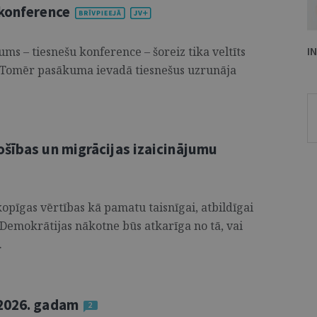
 konference
ms – tiesnešu konference – šoreiz tika veltīts
I
. Tomēr pasākuma ievadā tiesnešus uzrunāja
ošības un migrācijas izaicinājumu
kopīgas vērtības kā pamatu taisnīgai, atbildīgai
. Demokrātijas nākotne būs atkarīga no tā, vai
.
 2026. gadam
2