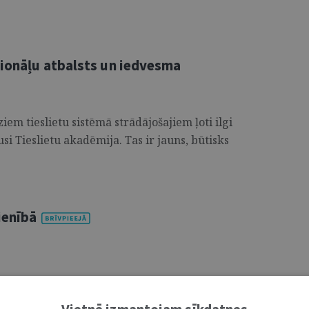
sionāļu atbalsts un iedvesma
iem tieslietu sistēmā strādājošajiem ļoti ilgi
i Tieslietu akadēmija. Tas ir jauns, būtisks
ienībā
as spogulis