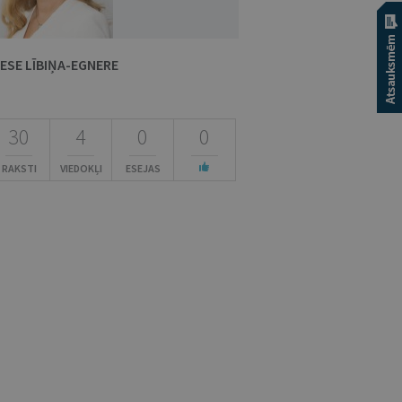
NESE LĪBIŅA-EGNERE
30
4
0
0
RAKSTI
VIEDOKĻI
ESEJAS