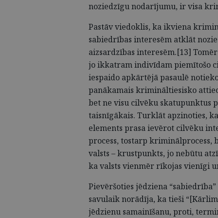
noziedzīgu nodarījumu, ir visa kri
Pastāv viedoklis, ka ikviena krimi
sabiedrības interesēm atklāt nozi
aizsardzības interesēm.[13] Tomē
jo ikkatram indivīdam piemītošo ci
iespaido apkārtējā pasaulē notiekoš
panākamais krimināltiesisko attie
bet ne visu cilvēku skatupunktus p
taisnīgākais. Turklāt apzinoties,
elements prasa ievērot cilvēku inte
process, tostarp kriminālprocess, b
valsts – krustpunkts, jo nebūtu at
ka valsts vienmēr rīkojas vienīgi u
Pievēršoties jēdziena “sabiedrība”
savulaik norādīja, ka tieši “[Kārl
jēdzienu samainīšanu, proti, termi