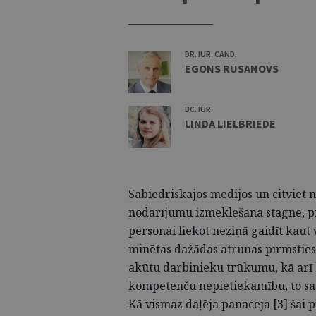
DR. IUR. CAND.
EGONS RUSANOVS
BC. IUR.
LINDA LIELBRIEDE
Sabiedriskajos medijos un citviet 
nodarījumu izmeklēšana stagnē, pr
personai liekot neziņā gaidīt kaut 
minētas dažādas atrunas pirmsties
akūtu darbinieku trūkumu, kā arī 
kompetenču nepietiekamību, to sasa
Kā vismaz daļēja panaceja [3] šai 