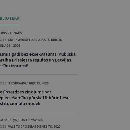
IBLIOTĒKA
URIS RASNAČS
OTS:
SIA “ZVĒRINĀTU ADVOKĀTU BIROJS
SNAČS”
,
2026
esmit gadi bez eksekvatūras. Publiskā
rtība Briseles Ia regulas un Latvijas
esību izpratnē
OTS:
TIESĪBSARGA BIROJS
,
2026
iesībsardzes ziņojums par
epieciešamību pārskatīt bāriņtiesu
nstitucionālo modeli
GA BĒRZIŅA
,
GUNTIS VĀVERIS
OTS:
VALSTS DROŠĪBAS DIENESTS
,
2020