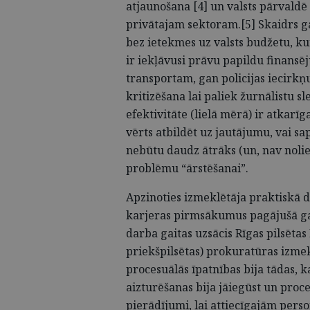
atjaunošana [4] un valsts pārvald
privātajam sektoram.[5] Skaidrs g
bez ietekmes uz valsts budžetu, k
ir iekļāvusi prāvu papildu finan
transportam, gan policijas iecirk
kritizēšana lai paliek žurnālistu s
efektivitāte (lielā mērā) ir atkarīg
vērts atbildēt uz jautājumu, vai 
nebūtu daudz ātrāks (un, nav nolie
problēmu “ārstēšanai”.
Apzinoties izmeklētāja praktiskā 
karjeras pirmsākumus pagājušā ga
darba gaitas uzsācis Rīgas pilsēta
priekšpilsētas) prokuratūras izmek
procesuālās īpatnības bija tādas, 
aizturēšanas bija jāiegūst un proce
pierādījumi, lai attiecīgajām pers