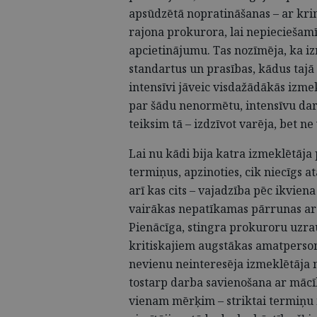
apsūdzētā nopratināšanas – ar krim
rajona prokurora, lai nepieciešam
apcietinājumu. Tas nozīmēja, ka iz
standartus un prasības, kādus tajā l
intensīvi jāveic visdažādākās izme
par šādu nenormētu, intensīvu darb
teiksim tā – izdzīvot varēja, bet ne
Lai nu kādi bija katra izmeklētāja 
termiņus, apzinoties, cik niecīgs a
arī kas cits – vajadzība pēc ikvie
vairākas nepatīkamas pārrunas a
Pienācīga, stingra prokuroru uzrau
kritiskajiem augstākas amatperson
nevienu neinteresēja izmeklētāja n
tostarp darba savienošana ar mācī
vienam mērķim – striktai termiņu i