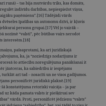
 arī runā) – tas bija mutvārdu triks, kas domāts,
 regulēt indivīdu darbības, nepiespiežot viņus,
maigāku paņēmienu”.[16] Tādējādi vārds
s dvēseles īpašības un autonomu dzīvi, ir kļuvis
ebkurai personu grupai.[17] Vēl jo vairāk –
bā nozīmē “valsti”, pēc būtības vairs nerodot
ts interesēm.[18]
zmaiņu, pašsaprotami, ka arī juridiskajā
pgalvojumu, ka, ja “noziedzīgs nodarījums ir
procesā šo attiecību noregulējuma panākšanai it
mēr jāatceras, ka sabiedrību ir iespējams
, turklāt arī tad – nosacīti un ne visos gadījumos.
ējams personificēt juridiskā plaknē.[19]
 šā konstatējuma retoriski vaicāja – ja par
tad uz kāda pamata valsts ir piešķīrusi sev
ības” vārdā. Proti, personificēt jēdzienu “valsts”
icēt jēdzienu “sabiedrība”, bet, vai tādēļ to visu ir