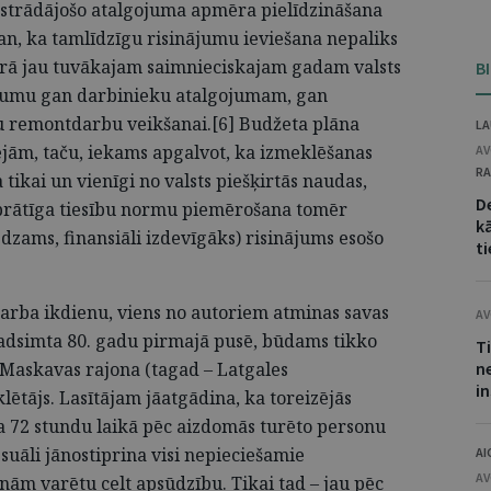
ē strādājošo atalgojuma apmēra pielīdzināšana
an, ka tamlīdzīgu risinājumu ieviešana nepaliks
urā jau tuvākajam saimnieciskajam gadam valsts
B
sējumu gan darbinieku atalgojumam, gan
ņu remontdarbu veikšanai.[6] Budžeta plāna
LA
lejām, taču, iekams apgalvot, ka izmeklēšanas
AV
RA
a tikai un vienīgi no valsts piešķirtās naudas,
D
saprātīga tiesību normu piemērošana tomēr
kā
dzams, finansiāli izdevīgāks) risinājums esošo
ti
darba ikdienu, viens no autoriem atminas savas
AV
dsimta 80. gadu pirmajā pusē, būdams tikko
T
s Maskavas rajona (tagad – Latgales
n
i
lētājs. Lasītājam jāatgādina, ka toreizējās
ka 72 stundu laikā pēc aizdomās turēto personu
suāli jānostiprina visi nepieciešamie
AI
AV
onām varētu celt apsūdzību. Tikai tad – jau pēc