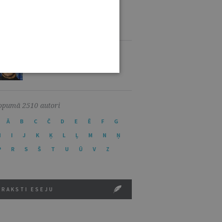
KARINA PALKOVA
DR. IUR.
16 RAKSTI
ĀRONS BASS
0 RAKSTS
opumā 2510 autori
Ā
B
C
Č
D
E
Ē
F
G
H
I
J
K
Ķ
L
Ļ
M
N
Ņ
P
R
S
Š
T
U
Ū
V
Z
RAKSTI ESEJU