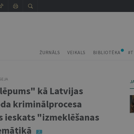
ŽURNĀLS
VEIKALS
BIBLIOTĒKA
#T
SEJA
J
lēpums" kā Latvijas
da kriminālprocesa
gs ieskats "izmeklēšanas
emātikā
2