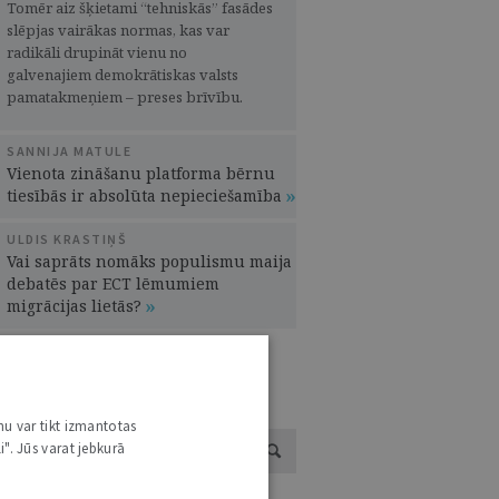
Tomēr aiz šķietami “tehniskās” fasādes
slēpjas vairākas normas, kas var
radikāli drupināt vienu no
galvenajiem demokrātiskas valsts
pamatakmeņiem – preses brīvību.
SANNIJA MATULE
Vienota zināšanu platforma bērnu
tiesībās ir absolūta nepieciešamība
ULDIS KRASTIŅŠ
Vai saprāts nomāks populismu maija
debatēs par ECT lēmumiem
migrācijas lietās?
UTORU KATALOGS /
SKATĪT VISUS
nu var tikt izmantotas
i". Jūs varat jebkurā