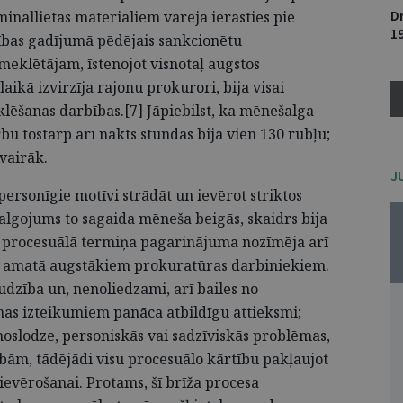
D
ināllietas materiāliem varēja ierasties pie
1
ības gadījumā pēdējais sankcionētu
meklētājam, īstenojot visnotaļ augstos
aikā izvirzīja rajonu prokurori, bija visai
klēšanas darbības.[7] Jāpiebilst, ka mēnešalga
u tostarp arī nakts stundās bija vien 130 rubļu;
 vairāk.
J
personīgie motīvi strādāt un ievērot striktos
talgojums to sagaida mēneša beigās, skaidrs bija
na procesuālā termiņa pagarinājuma nozīmēja arī
r amatā augstākiem prokuratūras darbiniekiem.
dzība un, nenoliedzami, arī bailes no
as izteikumiem panāca atbildīgu attieksmi;
oslodze, personiskās vai sadzīviskās problēmas,
bām, tādējādi visu procesuālo kārtību pakļaujot
evērošanai. Protams, šī brīža procesa