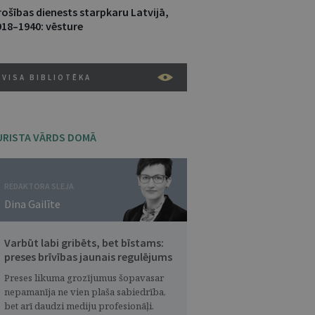
rošības dienests starpkaru Latvijā,
918–1940: vēsture
VISA BIBLIOTĒKA
URISTA VĀRDS DOMĀ
REDAKTORA SLEJA
Dina Gailīte
Varbūt labi gribēts, bet bīstams:
preses brīvības jaunais regulējums
Preses likuma grozījumus šopavasar
nepamanīja ne vien plaša sabiedrība,
bet arī daudzi mediju profesionāļi.