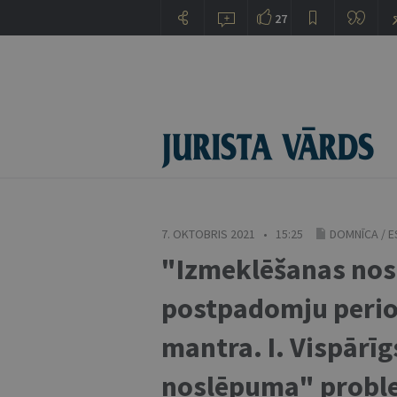
27
7. OKTOBRIS 2021 • 15:25
DOMNĪCA
/
E
"Izmeklēšanas nos
postpadomju perio
mantra. I. Vispārī
noslēpuma" probl