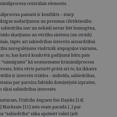
minālprocesa centrālais elements.
nālprocesa pamatā ir konflikts – starp
edzīgus nodarījumus un personas cilvēktiesību
r sabiedrība nav un nekādi nevar būt homogēna,
tādo skatījumu un vērtību sistēmu (un otrādi)
ais, tāpēc arī sabiedrības interešu aizsardzībai
cību noregulējums visdrīzāk atspoguļos vairuma,
ar to, kas katrā konkrētā gadījumā būtu pats
 ka “taisnīgums” kā neatņemams kriminālprocesa
reses, būtu vērts paturēt prātā arī to, ka ikkatrs
ūtībā ir interešu triādes – indivīda, sabiedrības,
zīstama par pareizu faktiski dominējošā izpratne,
n tikai sabiedrības interesēs.
 saturam, Frīdrihs Augusts fon Hajeks [14]
im] Marksam [15] mēs esam parādā [..] par
ns “sabiedrība” sāka apzīmēt valsti (jeb