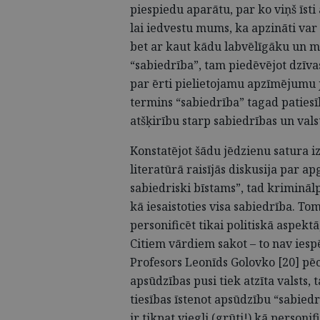
piespiedu aparātu, par ko viņš īsti
lai iedvestu mums, ka apzināti var
bet ar kaut kādu labvēlīgāku un 
“sabiedrība”, tam piedēvējot dzīva
par ērti pielietojamu apzīmējumu j
termins “sabiedrība” tagad patiesī
atšķirību starp sabiedrības un vals
Konstatējot šādu jēdzienu satura i
literatūrā raisījās diskusija par a
sabiedriski bīstams”, tad krimināl
kā iesaistoties visa sabiedrība. To
personificēt tikai politiskā aspektā
Citiem vārdiem sakot – to nav iesp
Profesors Leonīds Golovko [20] pēc
apsūdzības pusi tiek atzīta valsts, 
tiesības īstenot apsūdzību “sabiedr
ir tikpat viegli (grūti!) kā personif