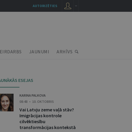
AUTORIZĒTIES
EIRDARBS
JAUNUMI
ARHĪVS
AUNĀKĀS ESEJAS
KARINA PALKOVA
08:48 • 10. OKTOBRIS
Vai Latvju zeme vaļā stāv?
Imigrācijas kontrole
cilvēktiesību
transformācijas kontekstā