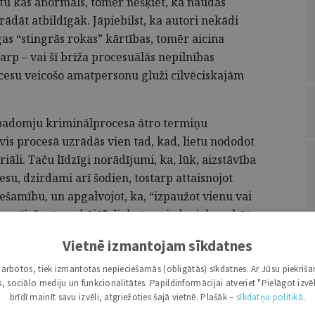
stu kas anormāls, tomēr nešķiet, ka naudas
rādāt atbildīgāk. Jāpiebilst, ka autori nekādi
as “stingrās rokas” kārtības, tomēr aicina
arp – vai šī brīža procesuālās nepilnības
esu veicošo amatpersonu gluži cilvēciskajām
a padomju kriminālprocesa ātro termiņu
āvis procesā uzrādās vien tad, kad, lietu nododot
riāli. Taču līdzīgi norādījumi, ka, lūk, aizstāvība
esu, dzirdami arī šodien, tostarp attaisnojot
šamību, un apgalvojot, ka, “izpaužot vienu vai
var “iešaut sev kājā”, liekot noziedzniekam būt
onākusi izmeklēšana”.[8]
Vietnē izmantojam sīkdatnes
A
bas Statistikas biroja “Eurostat” apkopotie dati,
i darbotos, tiek izmantotas nepieciešamās (obligātās) sīkdatnes. Ar Jūsu piekriša
zīvotāju ir aptuveni 450 policijas darbinieku,
kas, sociālo mediju un funkcionalitātes. Papildinformācijai atveriet "Pielāgot izvēl
ropas valstis kā Vācija (297 policijas darbinieki),
brīdī mainīt savu izvēli, atgriežoties šajā vietnē. Plašāk –
sīkdatņu politikā
.