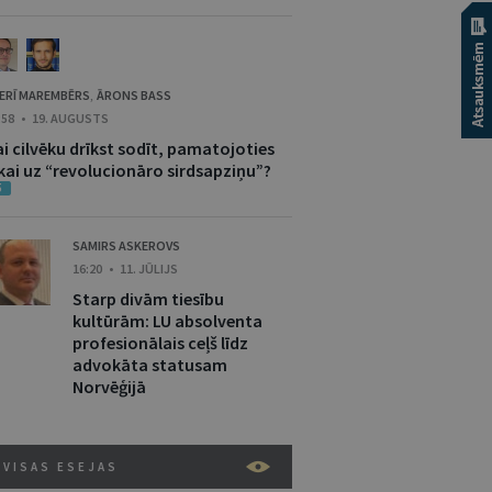
ERĪ MAREMBĒRS
ĀRONS BASS
,
:58 • 19. AUGUSTS
i cilvēku drīkst sodīt, pamatojoties
ikai uz “revolucionāro sirdsapziņu”?
5
SAMIRS ASKEROVS
16:20 • 11. JŪLIJS
Starp divām tiesību
kultūrām: LU absolventa
profesionālais ceļš līdz
advokāta statusam
Norvēģijā
VISAS ESEJAS