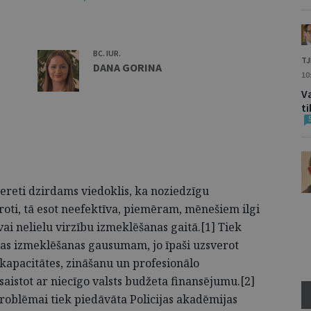
BC. IUR.
TJ
DANA GORINA
10
Va
t
nereti dzirdams viedoklis, ka noziedzīgu
oti, tā esot neefektīva, piemēram, mēnešiem ilgi
vai nelielu virzību izmeklēšanas gaitā.[1] Tiek
as izmeklēšanas gausumam, jo īpaši uzsverot
kapacitātes, zināšanu un profesionālo
istot ar niecīgo valsts budžeta finansējumu.[2]
problēmai tiek piedāvāta Policijas akadēmijas