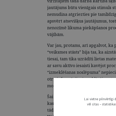
virzītājiem tāda darba kārtība šķi
jautājums būtu vienīgais stimuls st
nemudina atgriezties pie tamlīdzīg
apsvērt atsevišķus jautājumus, tost
nenozīmē likuma piekāpšanos proc
vājībām.
Var jau, protams, arī apgalvot, k
“veiksmes stāsts” bija tas, ka aizst
tiesai, tam tika uzrādīti lietas mate
ar savu aktīvo iesaisti kavējot proc
“izmeklēšanas noslēpuma” nepiecie
otru informāciju, izmeklētājs pats 
modrākam, saprast, uz kāda ceļa n
Šai sakarā jāatzīmē Eiropas Savienī
Lai vietne pilnvērtīg
kas liecina – Latvijā uz 100 000 ied
vēl citas – statisti
tādējādi krietni apsteidzot tādas Ei