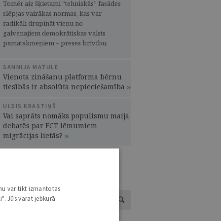
Tomēr aiz šķietami “tehniskās” fasādes
slēpjas vairākas normas, kas var
radikāli drupināt vienu no
galvenajiem demokrātiskas valsts
pamatakmeņiem – preses brīvību.
SANNIJA MATULE
Vienota zināšanu platforma bērnu
tiesībās ir absolūta nepieciešamība
ULDIS KRASTIŅŠ
Vai saprāts nomāks populismu maija
debatēs par ECT lēmumiem
migrācijas lietās?
UTORU KATALOGS /
SKATĪT VISUS
nu var tikt izmantotas
i". Jūs varat jebkurā