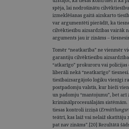
uzstājot, ka tiesas kontrolei it kā
spēja, lai nodrošinātu cilvēktiesī
izmeklēšanas gaitā aizskarto tiesīb
var argumentēti pierādīt, ka tiesn
cilvēktiesību aizsardzības vairāk 
arguments jau ir zināms – tiesnesis
Tomēr “neatkarība” ne vienmēr vie
garantiju cilvēktiesību aizsardzība
“atkarīgo” prokuroru vai policijas
liberāli nekā “neatkarīgo” tiesnesi
tiesībaizsargājošo loģiku vienīgi ra
postpadomju valstīs, kur bieži vien
un padomju “mantojumu”, bet arī 
kriminālprocesuālajām sistēmām. P
tiesas kontroli izziņā (
Ermittlungsr
teātrī, kas laiž vai nelaiž skatītāj
pat nav zināms”.[20] Rezultātā šāds 