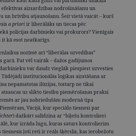
 piemītot kaut kāda gluži vai pārdabiski unikāla
bu efektīvas aizsardzības nodrošināšanu un
u un brīvību atjaunošanu. Šeit vietā vaicāt – kurš
esis
a priori
ir liberālāks un tiecas pēc
nekā policijas darbinieks vai prokurors? Vienīgais
 it kā esot neatkarīgs.
nlaikus nozīmē arī “liberālas uzvedības”
s garā. Pat vēl vairāk – dažos gadījumos
 darbinieku var daudz vieglāk piespiest uzvesties
. Tādējādi institucionālās loģikas aizstāšana ar
isa nepamatotas ilūzijas, tostarp ne tikai
 atsaucas uz slikto tiesību piemērošanas praksi
zemēs ar jau nobriedušām modernā tipa
iemēram, Vācijā, kur speciālo tiesnesi par
ichter
) dažkārt salīdzina ar “biļešu kontrolieri
u zālē, kur izrāda lugu, kuras saturs kontrolierim
tiesnesis ļoti reti ir reāls šķērslis, kas ierobežotu