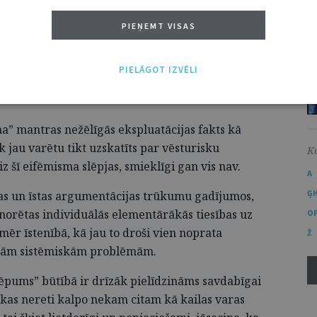
t, ka karalis neizskatās gluži piedienīgi…
PIEŅEMT VISAS
r pamats pastrīdēties (ko autori arī bija
oties pasmaidīt) vismaz par šīs vārdkopas –
PIELĀGOT IZVĒLI
mes it kā vēsturiskajām un jelkādām
a” mantras nežēlīgās ekspluatācijas fakts kā
k jau varētu tikt uzskatīts par vēsturisku
K
iz šī eifēmisma slēpjas, smieklīgi gan vis nav.
A
Ģ
as un īstas argumentācijas trūkumu gadījumos,
gnorētas individuālās elementārākās tiesības uz
O
mēr īstenībā, kā jau to droši vien noprata
Ž
ietnām sistēmiskām problēmām.
lēpums” būtībā ir drīzāk pielīdzināms savdabīgai
 kas nereti kalpo nekam citam kā kailas varas