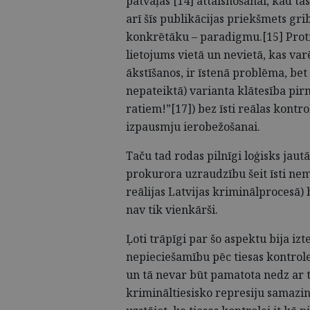
patvaļas [14] attaisnošanai, kad tas
arī šīs publikācijas priekšmets gri
konkrētāku – paradigmu.[15] Prot
lietojums vietā un nevietā, kas var
ākstīšanos, ir īstenā problēma, bet
nepateiktā) varianta klātesība pirm
ratiem!”[17]) bez īsti reālas kontro
izpausmju ierobežošanai.
Taču tad rodas pilnīgi loģisks jau
prokurora uzraudzību šeit īsti nem
reālijas Latvijas kriminālprocesā) 
nav tik vienkārši.
Ļoti trāpīgi par šo aspektu bija iz
nepieciešamību pēc tiesas kontroles
un tā nevar būt pamatota nedz ar ti
krimināltiesisko represiju samazin