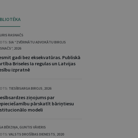
IBLIOTĒKA
URIS RASNAČS
OTS:
SIA “ZVĒRINĀTU ADVOKĀTU BIROJS
SNAČS”
,
2026
esmit gadi bez eksekvatūras. Publiskā
rtība Briseles Ia regulas un Latvijas
esību izpratnē
OTS:
TIESĪBSARGA BIROJS
,
2026
iesībsardzes ziņojums par
epieciešamību pārskatīt bāriņtiesu
nstitucionālo modeli
GA BĒRZIŅA
,
GUNTIS VĀVERIS
OTS:
VALSTS DROŠĪBAS DIENESTS
,
2020