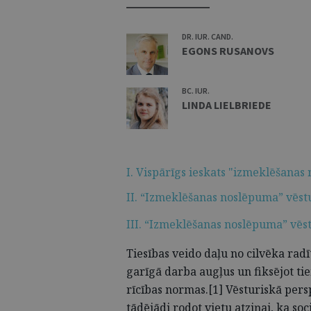
DR. IUR. CAND.
EGONS RUSANOVS
BC. IUR.
LINDA LIELBRIEDE
I. Vispārīgs ieskats "izmeklēšana
II. “Izmeklēšanas noslēpuma” vēstur
III. “Izmeklēšanas noslēpuma” vēst
Tiesības veido daļu no cilvēka rad
garīgā darba augļus un fiksējot ti
rīcības normas.[1] Vēsturiskā pers
tādējādi rodot vietu atziņai, ka so