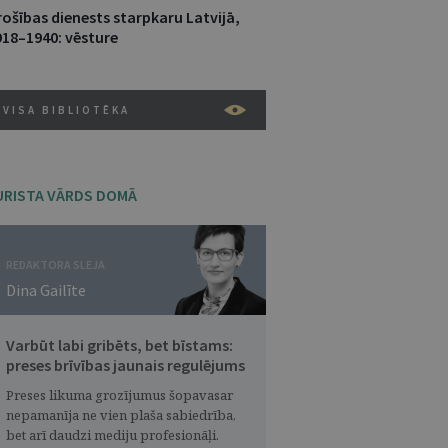
rošības dienests starpkaru Latvijā,
918–1940: vēsture
VISA BIBLIOTĒKA
URISTA VĀRDS DOMĀ
REDAKTORA SLEJA
Dina Gailīte
Varbūt labi gribēts, bet bīstams:
preses brīvības jaunais regulējums
Preses likuma grozījumus šopavasar
nepamanīja ne vien plaša sabiedrība,
bet arī daudzi mediju profesionāļi.