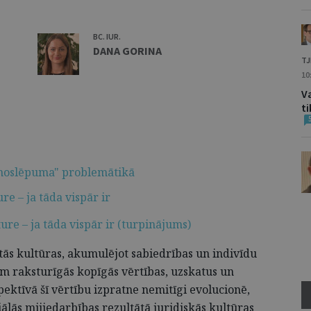
BC. IUR.
DANA GORINA
TJ
10
Va
t
s noslēpuma" problemātikā
e – ja tāda vispār ir
ure – ja tāda vispār ir (turpinājums)
ītās kultūras, akumulējot sabiedrības un indivīdu
em raksturīgās kopīgās vērtības, uzskatus un
pektīvā šī vērtību izpratne nemitīgi evolucionē,
ciālās mijiedarbības rezultātā juridiskās kultūras