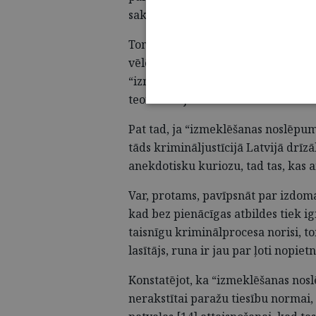
sakot, nedrīkst taču atklāti pateik
Tomēr tādā gadījumā vēl jo vairāk i
vēlējušies darīt, vietām pat atļauj
“izmeklēšanas noslēpums” – izcels
teorētiskajām saknēm.
Pat tad, ja “izmeklēšanas noslēpum
tāds krimināljustīcijā Latvijā drīzā
anekdotisku kuriozu, tad tas, kas a
Var, protams, pavīpsnāt par izdom
kad bez pienācīgas atbildes tiek i
taisnīgu kriminālprocesa norisi, to
lasītājs, runa ir jau par ļoti nop
Konstatējot, ka “izmeklēšanas nos
nerakstītai paražu tiesību normai,