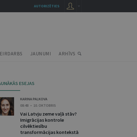
AUTORIZĒTIES
EIRDARBS
JAUNUMI
ARHĪVS
AUNĀKĀS ESEJAS
KARINA PALKOVA
08:48 • 10. OKTOBRIS
Vai Latvju zeme vaļā stāv?
Imigrācijas kontrole
cilvēktiesību
transformācijas kontekstā