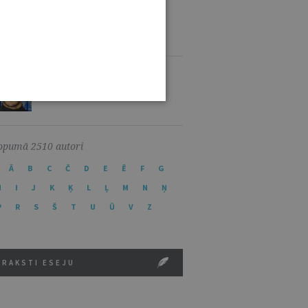
KARINA PALKOVA
DR. IUR.
16 RAKSTI
ĀRONS BASS
0 RAKSTS
opumā 2510 autori
Ā
B
C
Č
D
E
Ē
F
G
H
I
J
K
Ķ
L
Ļ
M
N
Ņ
P
R
S
Š
T
U
Ū
V
Z
RAKSTI ESEJU