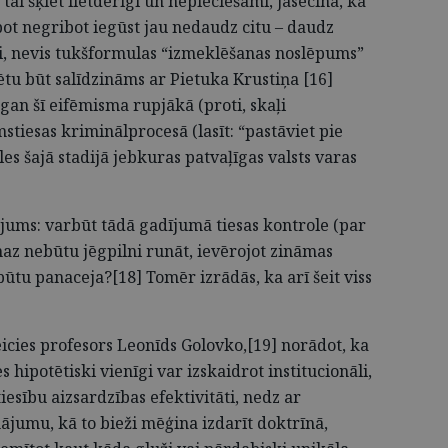
 tai šķiet lietderīgi un nepieciešami, jāsecina, ka
bot negribot iegūst jau nedaudz citu – daudz
i, nevis tukšformulas “izmeklēšanas noslēpums”
ētu būt salīdzināms ar Pietuka Krustiņa [16]
 gan šī eifēmisma rupjākā (proti, skaļi
stiesas kriminālprocesā (lasīt: “pastāviet pie
les šajā stadijā jebkuras patvaļīgas valsts varas
tājums: varbūt tādā gadījumā tiesas kontrole (par
az nebūtu jēgpilni runāt, ievērojot zināmas
būtu panaceja?[18] Tomēr izrādās, ka arī šeit viss
teicies profesors Leonīds Golovko,[19] norādot, ka
 hipotētiski vienīgi var izskaidrot institucionāli,
esību aizsardzības efektivitāti, nedz ar
ājumu, kā to bieži mēģina izdarīt doktrīnā,