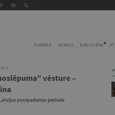
ŽURNĀLS
VEIKALS
BIBLIOTĒKA
#T
ESEJA
J
noslēpuma” vēsture –
īna
Latvijas postpadomju perioda