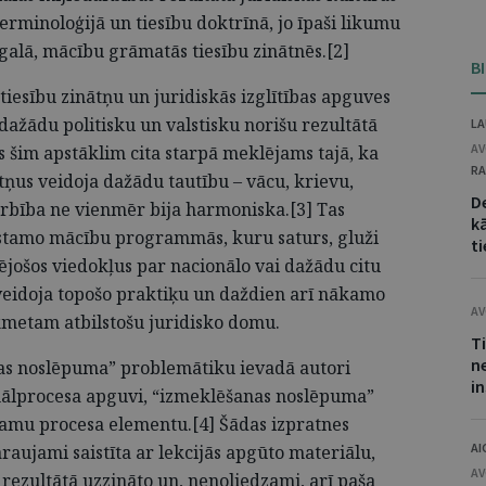
erminoloģijā un tiesību doktrīnā, jo īpaši likumu
galā, mācību grāmatās tiesību zinātnēs.[2]
B
tiesību zinātņu un juridiskās izglītības apguves
ā dažādu politisku un valstisku norišu rezultātā
LA
AV
 šim apstāklim cita starpā meklējams tajā, ka
RA
etņus veidoja dažādu tautību – vācu, krievu,
D
darbība ne vienmēr bija harmoniska.[3] Tas
kā
ūstamo mācību programmās, kuru saturs, gluži
ti
jošos viedokļus par nacionālo vai dažādu citu
 veidoja topošo praktiķu un daždien arī nākamo
AV
ikmetam atbilstošu juridisko domu.
T
n
nas noslēpuma” problemātiku ievadā autori
i
inālprocesa apguvi, “izmeklēšanas noslēpuma”
tamu procesa elementu.[4] Šādas izpratnes
AI
aujami saistīta ar lekcijās apgūto materiālu,
AV
 rezultātā uzzināto un, nenoliedzami, arī paša