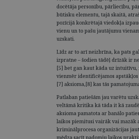
docētāja personību, pārliecību, pā
būtisku elementu, tajā skaitā, atra
pozīcijā konkrētajā viedokļa izpaud
vienu un to pašu jautājumu viena
uzskati.
Līdz ar to arī neizbrīna, ka pats 
izpratne – šodien tādēļ drīzāk ir n
[5] bet gan kaut kāda uz intuitīvu,
vienmēr identificējamos apstākļos
[7] aksioma,[8] kas tās pamatojum
Patlaban patiešām jau varētu uzsk
veltāmā kritika kā tāda it kā zaudēj
aksioma pamatota ar banālo patiesīb
laikos piemitusi vairāk vai mazāk ab
kriminālprocesa organizācijas jau
mēdza sacīt padomju laikos praktizē