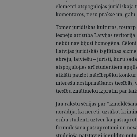
elementi atspoguļojas juridiskajā t
komentāros, tiesu praksē un, galu 
Tomēr juridiskās kultūras, tostarp 
iespēju attīstība Latvijas teritorij
nebūt nav bijusi homogēna. Cēlonis
Latvijas juridiskās izglītības aizm
ebreju, latviešu – juristi, kuru sa
atspoguļojies arī studentiem apg
atklāti paužot mācībspēku konkurē
interešu nostiprināšanos tiesībās,
tiesību zinātnieku izpratni par la
Jau rakstu sērijas par “izmeklēša
norādīja, ka nereti, uzsākot krim
esību studenti uztver kā pašsapro
formulēšana pašsaprotami un nesar
studējošā patstāvīgi ieguldīto pūļu