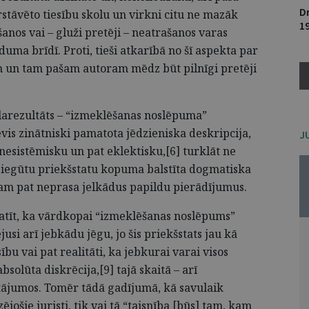
D
rstāvēto tiesību skolu un virkni citu ne mazāk
1
šanos vai – gluži pretēji – neatrašanos varas
uma brīdī. Proti, tieši atkarībā no šī aspekta par
m un tam pašam autoram mēdz būt pilnīgi pretēji
galarezultāts – “izmeklēšanas noslēpuma”
evis zinātniski pamatota jēdzieniska deskripcija,
J
 nesistēmisku un pat eklektisku,[6] turklāt ne
 iegūtu priekšstatu kopuma balstīta dogmatiska
am pat neprasa jelkādus papildu pierādījumus.
atīt, ka vārdkopai “izmeklēšanas noslēpums”
usi arī jebkādu jēgu, jo šis priekšstats jau kā
u vai pat realitāti, ka jebkurai varai visos
solūta diskrēcija,[9] tajā skaitā – arī
tājumos. Tomēr tādā gadījumā, kā savulaik
jošie juristi, tik vai tā “taisnība [būs] tam, kam