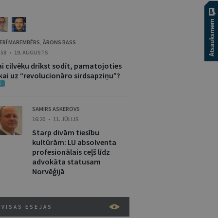
ERĪ MAREMBĒRS
ĀRONS BASS
,
:58 • 19. AUGUSTS
i cilvēku drīkst sodīt, pamatojoties
ikai uz “revolucionāro sirdsapziņu”?
5
SAMIRS ASKEROVS
16:20 • 11. JŪLIJS
Starp divām tiesību
kultūrām: LU absolventa
profesionālais ceļš līdz
advokāta statusam
Norvēģijā
VISAS ESEJAS