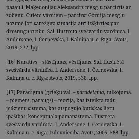
pasauli. Maķedonijas Aleksandrs mezglu pārcirtis ar
zobenu. Citiem vārdiem – pārcirst Gordija mezglu
nozīmē ļoti sarežģītā situācijā ātri izšķirties par
drosmīgu rīcību. Sal. Ilustrētā svešvārdu vārdnīca. I.
Andersone, I. Čerņevska, I. Kalniņa u. c. Rīga: Avots,
2019, 272. lpp.
[16] Naratīvs – stāstījums, vēstījums. Sal. Ilustrētā
svešvārdu vārdnīca. I. Andersone, I. Čerņevska, I.
Kalniņa u. c. Rīga: Avots, 2019, 538. lpp.
[17] Paradigma (grieķu val. –
paradeigma
, tulkojumā
– piemērs, paraugs) – teorija, kas izteikta tādu
jēdzienu sistēmā, kas atspoguļo būtiskas lietu
īpašības; konceptuāla pamatsistēma. Ilustrētā
svešvārdu vārdnīca. I. Andersone, I. Čerņevska, I.
Kalniņa u. c. Rīga: Izdevniecība Avots, 2005, 588. lpp.