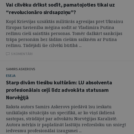
Vai cilvēku drīkst sodīt, pamatojoties tikai uz
“revolucionāro sirdsapziņu”?
Kopš Krievijas uzsāktās militārās agresijas pret Ukrainu
Eiropas Savienība mēģina sodīt ar Vladimira Putina
režīmu cieši saistītās personas. Tomēr dažkārt sankcijas
trāpa personām bez šādām ciešām saiknēm ar Putina
režīmu. Tādējādi šie cilvēki būtībā ...
5 KOMENTĀRI
SAMIRS ASKEROVS
ESEJA
Starp divām tiesību kultūrām: LU absolventa
profesionālais ceļš līdz advokāta statusam
Norvēģijā
Raksta autors Samirs Askerovs piedāvā īsu ieskatu
unikālajās situācijās un specifikā, ar ko viņš ikdienā
sastopas, strādājot par advokātu Norvēģijas Karalistē.
Autora mērķis ir paplašināt lasītāju redzesloku un sniegt
iedvesmu profesionālai izaugsmei ...