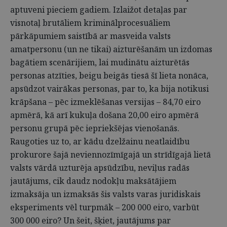
aptuveni pieciem gadiem. Izlaižot detaļas par
visnotaļ brutāliem kriminālprocesuāliem
pārkāpumiem saistībā ar masveida valsts
amatpersonu (un ne tikai) aizturēšanām un izdomas
bagātiem scenārijiem, lai mudinātu aizturētās
personas atzīties, beigu beigās tiesā šī lieta nonāca,
apsūdzot vairākas personas, par to, ka bija notikusi
krāpšana – pēc izmeklēšanas versijas – 84,70 eiro
apmērā, kā arī kukuļa došana 20,00 eiro apmērā
personu grupā pēc iepriekšējas vienošanās.
Raugoties uz to, ar kādu dzelžainu neatlaidību
prokurore šajā neviennozīmīgajā un strīdīgajā lietā
valsts vārdā uzturēja apsūdzību, neviļus radās
jautājums, cik daudz nodokļu maksātājiem
izmaksāja un izmaksās šis valsts varas juridiskais
eksperiments vēl turpmāk – 200 000 eiro, varbūt
300 000 eiro? Un šeit, šķiet, jautājums par