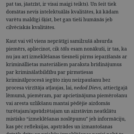
pat tas, jāatzīst, ir visai maigi teikts). Un šeit tiek
domātas nevis intelektuālās kvalitātes, kā kādam
varētu maldīgi šķist, bet gan tieši humānās jeb
cilvēciskās kvalitātes.
Kaut vai vēl viens neprātīgi samilzušā absurda
piemērs, apliecinot, cik
tālu
esam nonākuši, ir tas, ka
nu jau arī izmeklēšanas tiesneši pirms iepazīšanās ar
krimināllietas materiāliem paraksta brīdinājumus
par kriminālatbildību par pirmstiesas
kriminālprocesā iegūto ziņu neizpaušanu bez
procesa virzītāja atļaujas, lai,
nedod Dievs
, attiecīgajā
lēmumā, piemēram, par apcietinājuma piemērošanu
vai aresta uzlikšanu mantai pēdējie aizdomās
turētajam/apsūdzētajam un aizstāvim neatklātu
mistisko “izmeklēšanas noslēpumu” jeb informāciju,
kas pēc refleksijas, apstrādes un izmantošanas