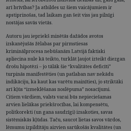
arī brīvības? Ja atbildes uz šiem vaicājumiem ir
apstiprinošas, tad laikam gan šeit viss jau pilnīgi
nostājas savās vietās.
Autoru jau iepriekš minētās dažādos avotos
izskanējušās žēlabas par pirmstiesas
kriminālprocesa nebūšanām Latvijā faktiski
apliecina nule kā teikto, turklāt ļaujot izteikt diezgan
drošu hipotēzi – jo tālāk šie “kvalitātes deficīti”
turpinās manifestēties (un patlaban nav nekādu
indikāciju, ka kaut kas varētu mainīties), jo striktāki
arī kļūs “izmeklēšanas noslēpuma” nosacījumi.
Citiem vārdiem, valsts varai būs nepieciešamas
arvien lielākas priekšrocības, lai kompensētu,
politkorekti (un gana saudzīgi) izsakoties, savas
sistēmiskās kļūdas. Taču, saucot lietas savos vārdos,
lēmumu izpildītāju aizvien sarūkošās kvalitātes (un