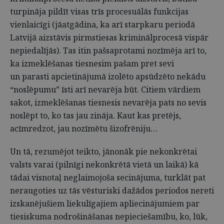
turpināja pildīt visas trīs procesuālās funkcijas
vienlaicīgi (jāatgādina, ka arī starpkaru periodā
Latvijā aizstāvis pirmstiesas kriminālprocesā vispār
nepiedalījās). Tas itin pašsaprotami nozīmēja arī to,
ka izmeklēšanas tiesnesim pašam pret sevi
un parasti apcietinājumā izolēto apsūdzēto nekādu
“noslēpumu” īsti arī nevarēja būt. Citiem vārdiem
sakot, izmeklēšanas tiesnesis nevarēja pats no sevis
noslēpt to, ko tas jau zināja. Kaut kas pretējs,
acīmredzot, jau nozīmētu šizofrēniju…
Un tā, rezumējot teikto, jānonāk pie nekonkrētai
valsts varai (pilnīgi nekonkrētā vietā un laikā) kā
tādai visnotaļ neglaimojoša secinājuma, turklāt pat
neraugoties uz tās vēsturiski dažādos periodos nereti
izskanējušiem liekulīgajiem apliecinājumiem par
tiesiskuma nodrošināšanas nepieciešamību, ko, lūk,