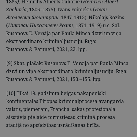
1885
)
, Heinrihs Alberts Caharie (
Heinrich Albert
Zachariä
, 1806–1875), Ivans Foiņickis (
Иван
Яковлевич Фойницкий
, 1847-1913), Nikolajs Rozins
(
Николай Николаевич Розин
, 1871–1919) u.c. Sal.
Rusanovs E. Versija par Paula Minca dzīvi un viņa
ekstraordināro krimināljustīciju. Rīga:
Rusanovs & Partneri, 2021, 23. lpp.
[9] Skat. plašāk: Rusanovs E. Versija par Paula Minca
dzīvi un viņa ekstraordināro krimināljustīciju. Rīga:
Rusanovs & Partneri, 2021, 153.–155. lpp.
[10] Tikai 19. gadsimta beigās pakāpeniski
kontinentālās Eiropas kriminālprocesa avangarda
valstīs, piemēram, Francijā, sākās profesionāla
aizstāvja pielaide pirmstiesas kriminālprocesa
stadijā no apsūdzības uzrādīšanas brīža.