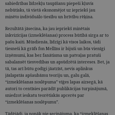
sabiedrības līdzekļu taupīšanu piepeši kļuvis
nebūtisks, tā vietā ekonomējot uz iepriekš jau
minēto individuālo tiesību un brīvību rēķina.
Rezultātā jāsecina, ka jau iepriekš minētais
inkvizīcijas (izmeklēšanas) process būtībā sirga ar to
pašu kaiti. Mūsdienās, līdzīgi kā visos laikos, tādi
tiesneši kā grāfs fon Mellīns ir bijuši un būs vienīgi
izņēmumi, kas bez fanātisma un patvaļas pratuši
sabalansēt tiesvedības un apsūdzētā intereses. Bet, ja
tā, tas arī būtu godīgi jāatzīst, nevis aplinkus
jāslapstās apšaubāmu teoriju un, galu galā,
“izmeklēšanas noslēpuma” vīģes lapas aizsegā, kā
autori to centīsies parādīt publikācijas turpinājumā,
sniedzot ieskatu teorētiskās apcerēs par
“izmeklēšanas noslēpumu”.
Tādējādi, ja nonāk pie secinājuma, ka “izmeklēšanas