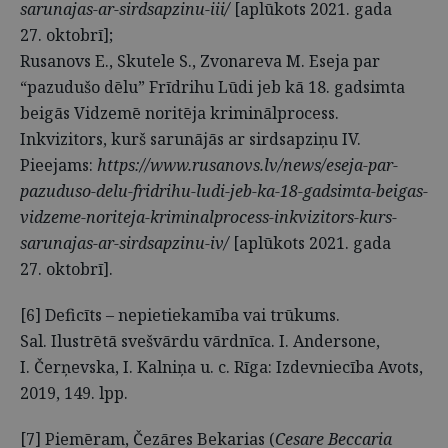
sarunajas-ar-sirdsapzinu-iii/
[aplūkots 2021. gada
27. oktobrī];
Rusanovs E., Skutele S., Zvonareva M. Eseja par
“pazudušo dēlu” Frīdrihu Lūdi jeb kā 18. gadsimta
beigās Vidzemē noritēja kriminālprocess.
Inkvizitors, kurš sarunājās ar sirdsapziņu IV.
Pieejams:
https://www.rusanovs.lv/news/eseja-par-
pazuduso-delu-fridrihu-ludi-jeb-ka-18-gadsimta-beigas-
vidzeme-noriteja-kriminalprocess-inkvizitors-kurs-
sarunajas-ar-sirdsapzinu-iv/
[aplūkots 2021. gada
27. oktobrī].
[6] Deficīts – nepietiekamība vai trūkums.
Sal. Ilustrētā svešvārdu vārdnīca. I. Andersone,
I. Čerņevska, I. Kalniņa u. c. Rīga: Izdevniecība Avots,
2019, 149. lpp.
[7] Piemēram, Čezāres Bekarias (
Cesare Beccaria