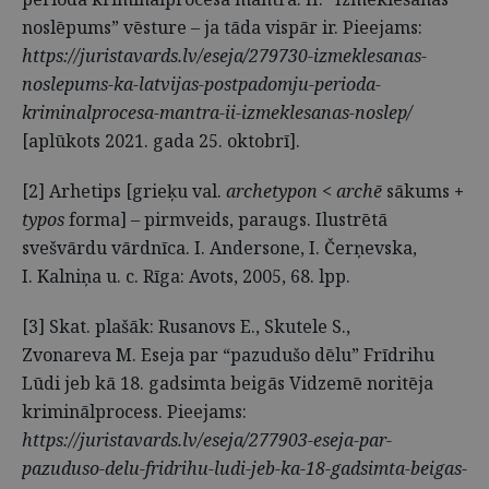
noslēpums” vēsture – ja tāda vispār ir. Pieejams:
https://juristavards.lv/eseja/279730-izmeklesanas-
noslepums-ka-latvijas-postpadomju-perioda-
kriminalprocesa-mantra-ii-izmeklesanas-noslep/
[aplūkots 2021. gada 25. oktobrī].
[2] Arhetips [grieķu val.
archetypon
<
archē
sākums
+
typos
forma] – pirmveids, paraugs. Ilustrētā
svešvārdu vārdnīca. I. Andersone, I. Čerņevska,
I. Kalniņa u. c. Rīga: Avots, 2005, 68. lpp.
[3] Skat. plašāk: Rusanovs E., Skutele S.,
Zvonareva M. Eseja par “pazudušo dēlu” Frīdrihu
Lūdi jeb kā 18. gadsimta beigās Vidzemē noritēja
kriminālprocess. Pieejams:
https://juristavards.lv/eseja/277903-eseja-par-
pazuduso-delu-fridrihu-ludi-jeb-ka-18-gadsimta-beigas-