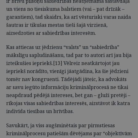
ir brīvu pilsoņu sabiedrības neatņemama sastāvdaļa
un viens no tiesiskuma balstiem (vai – pat drīzāk –
garantiem), tad skaidrs, ka arī vēsturiski varas naida
šautras ir tikušas mestas tieši šajā virzienā,
aizsedzoties ar sabiedrības interesēm.
Kas attiecas uz jēdzienu “valsts” un “sabiedrība”
mākslīgu sapludināšanu, tad par to autori arī jau bija
izteikušies iepriekš.[13] Vēlreiz neatkārtojot jau
iepriekš norādīto, vienīgi jāatgādina, ka šie jēdzieni
tomēr nav kongruenti. Tādējādi jāteic, ka advokāts
ar savu iegūto informāciju kriminālprocesā ne tikai
neapdraud pēdējā intereses, bet gan – gluži pretēji –
rīkojas visas sabiedrības interesēs, aizstāvot ik katra
indivīda tiesības un brīvības.
Savukārt, ja viss augšminētais par pirmstiesas
kriminālprocesu patiešām dēvējams par “objektīvām