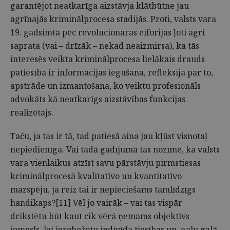
garantējot neatkarīga aizstāvja klātbūtne jau
agrīnajās kriminālprocesa stadijās. Proti, valsts vara
19. gadsimtā pēc revolucionārās eiforijas ļoti agri
saprata (vai – drīzāk – nekad neaizmirsa), ka tās
interesēs veikta kriminālprocesa lielākais drauds
patiesībā ir informācijas iegūšana, refleksija par to,
apstrāde un izmantošana, ko veiktu profesionāls
advokāts kā neatkarīgs aizstāvības funkcijas
realizētājs.
Taču, ja tas ir tā, tad patiesā aina jau kļūst visnotaļ
nepiedienīga. Vai tādā gadījumā tas nozīmē, ka valsts
vara vienlaikus atzīst savu pārstāvju pirmstiesas
kriminālprocesā kvalitatīvo un kvantitatīvo
mazspēju, ja reiz tai ir nepieciešams tamlīdzīgs
handikaps?[11] Vēl jo vairāk – vai tas vispār
drīkstētu būt kaut cik vērā ņemams objektīvs
iemesls, lai ierobežotu indivīda tiesības un, galu galā,