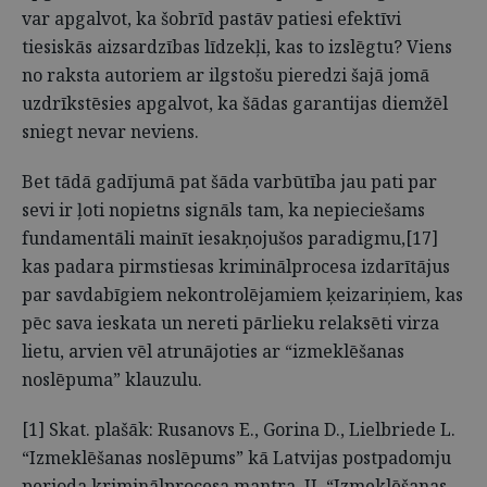
var apgalvot, ka šobrīd pastāv patiesi efektīvi
tiesiskās aizsardzības līdzekļi, kas to izslēgtu? Viens
no raksta autoriem ar ilgstošu pieredzi šajā jomā
uzdrīkstēsies apgalvot, ka šādas garantijas diemžēl
sniegt nevar neviens.
Bet tādā gadījumā pat šāda varbūtība jau pati par
sevi ir ļoti nopietns signāls tam, ka nepieciešams
fundamentāli mainīt iesakņojušos paradigmu,[17]
kas padara pirmstiesas kriminālprocesa izdarītājus
par savdabīgiem nekontrolējamiem ķeizariņiem, kas
pēc sava ieskata un nereti pārlieku relaksēti virza
lietu, arvien vēl atrunājoties ar “izmeklēšanas
noslēpuma” klauzulu.
[1] Skat. plašāk: Rusanovs E., Gorina D., Lielbriede L.
“Izmeklēšanas noslēpums” kā Latvijas postpadomju
perioda kriminālprocesa mantra. II. “Izmeklēšanas