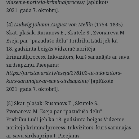
vidzeme-noriteja-kriminalprocess/
[aplūkots
2021. gada 7. oktobrī].
[4]
Ludwig Johann August von Mellin
(1754–1835).
Skat. plašāk: Rusanovs E., Skutele S., Zvonareva M.
Eseja par “pazudušo dēlu” Frīdrihu Lūdi jeb kā
18. gadsimta beigās Vidzemē noritēja
kriminālprocess. Inkvizitors, kurš sarunājās ar savu
sirdsapziņu. Pieejams:
https://juristavards.lv/eseja/278102-iii-inkvizitors-
kurs-sarunajas-ar-savu-sirdsapzinu/
[aplūkots
2021. gada 7. oktobrī].
[5] Skat. plašāk: Rusanovs E., Skutele S.,
Zvonareva M. Eseja par “pazudušo dēlu”
Frīdrihu Lūdi jeb kā 18. gadsimta beigās Vidzemē
noritēja kriminālprocess. Inkvizitors, kurš sarunājās
ar savu sirdsapziņu I. Pieejams: