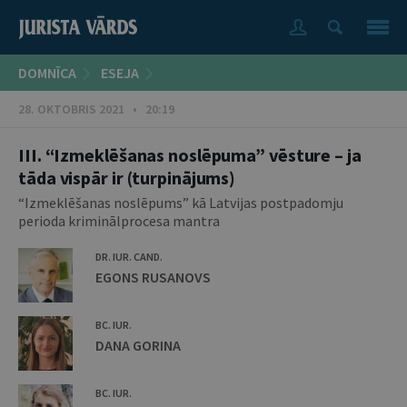
DOMNĪCA
ESEJA
28. OKTOBRIS 2021 • 20:19
III. “Izmeklēšanas noslēpuma” vēsture – ja
tāda vispār ir (turpinājums)
“Izmeklēšanas noslēpums” kā Latvijas postpadomju
perioda kriminālprocesa mantra
DR. IUR. CAND.
EGONS RUSANOVS
BC. IUR.
DANA GORINA
BC. IUR.