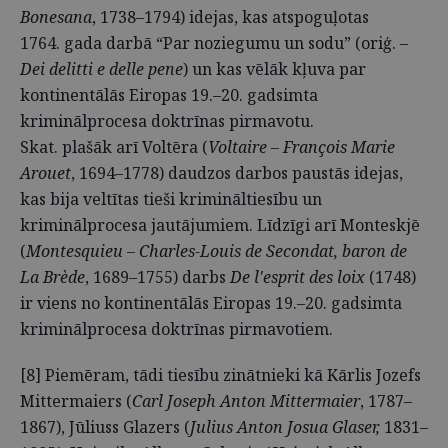
Bonesana
, 1738–1794) idejas, kas atspoguļotas
1764. gada darbā “Par noziegumu un sodu” (oriģ. –
Dei delitti e delle pene
) un kas vēlāk kļuva par
kontinentālās Eiropas 19.–20. gadsimta
kriminālprocesa doktrīnas pirmavotu.
Skat. plašāk arī Voltēra (
Voltaire – François Marie
Arouet
, 1694–1778) daudzos darbos paustās idejas,
kas bija veltītas tieši krimināltiesību un
kriminālprocesa jautājumiem. Līdzīgi arī Monteskjē
(
Montesquieu – Charles-Louis de Secondat, baron de
La Brède
, 1689–1755) darbs
De l'esprit des loix
(1748)
ir viens no kontinentālās Eiropas 19.–20. gadsimta
kriminālprocesa doktrīnas pirmavotiem.
[8] Piemēram, tādi tiesību zinātnieki kā Kārlis Jozefs
Mittermaiers (
Carl Joseph Anton Mittermaier
, 1787–
1867), Jūliuss Glazers (
Julius Anton Josua Glaser,
1831–