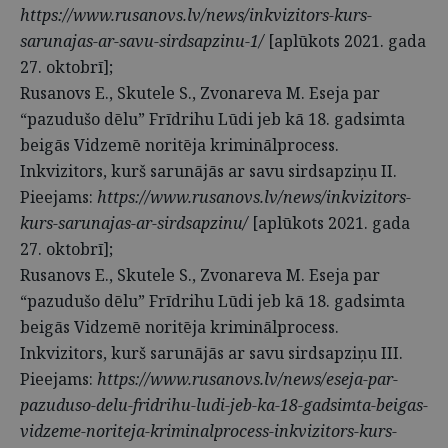
https://www.rusanovs.lv/news/inkvizitors-kurs-
sarunajas-ar-savu-sirdsapzinu-1/
[aplūkots 2021. gada
27. oktobrī];
Rusanovs E., Skutele S., Zvonareva M. Eseja par
“pazudušo dēlu” Frīdrihu Lūdi jeb kā 18. gadsimta
beigās Vidzemē noritēja kriminālprocess.
Inkvizitors, kurš sarunājās ar savu sirdsapziņu II.
Pieejams:
https://www.rusanovs.lv/news/inkvizitors-
kurs-sarunajas-ar-sirdsapzinu/
[aplūkots 2021. gada
27. oktobrī];
Rusanovs E., Skutele S., Zvonareva M. Eseja par
“pazudušo dēlu” Frīdrihu Lūdi jeb kā 18. gadsimta
beigās Vidzemē noritēja kriminālprocess.
Inkvizitors, kurš sarunājās ar savu sirdsapziņu III.
Pieejams:
https://www.rusanovs.lv/news/eseja-par-
pazuduso-delu-fridrihu-ludi-jeb-ka-18-gadsimta-beigas-
vidzeme-noriteja-kriminalprocess-inkvizitors-kurs-