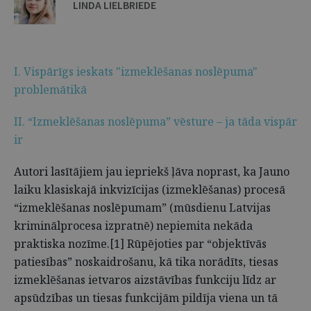
LINDA LIELBRIEDE
I. Vispārīgs ieskats "izmeklēšanas noslēpuma"
problemātikā
II. “Izmeklēšanas noslēpuma” vēsture – ja tāda vispār
ir
Autori lasītājiem jau iepriekš ļāva noprast, ka Jauno
laiku klasiskajā inkvizīcijas (izmeklēšanas) procesā
“izmeklēšanas noslēpumam” (mūsdienu Latvijas
kriminālprocesa izpratnē) nepiemita nekāda
praktiska nozīme.[1] Rūpējoties par “objektīvās
patiesības” noskaidrošanu, kā tika norādīts, tiesas
izmeklēšanas ietvaros aizstāvības funkciju līdz ar
apsūdzības un tiesas funkcijām pildīja viena un tā