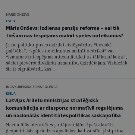
MĀRIS ONŽEVS
ESEJA
Māris Onževs: Izdienas pensiju reforma – vai tik
tiešām nav iespējams mainīt spēles noteikumus?
Ja no politiķu puses dzirdat atslēgvārdus “tiesiskā
paļāvība”, “spēles noteikumus mainīt nedrīkst” vai
“izmaiņas ir iespējams attiecināt tikai uz tālāku nākotni”,
sāciet pievērst divkāršu uzmanību dzirdētajam. Visbiežāk
šie ir signālvārdi, kas ...
INGA KUDEIKINA, ELĪNA POLENCA
ESEJA
Latvijas Ārlietu ministrijas stratēģiskā
komunikācija ar diasporu: normatīvā regulējuma
un nacionālās identitātes politikas saskaņotība
Nacionālās identitātes jautājumi kļūst īpaši aktuāli
ģeopolitiskās spriedzes apstākļos, kad valstīm jāstiprina