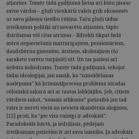
atļauties. Tomēr tādā gadījumā lietas arī būtu jāsauc
savos vārdos – gluži vienkārši valsts grib ekonomēt
uz savu pilsoņu tiesību rēķina. Taču gluži tādus
izteikumus politiķi arī nevarētu atļauties, tāpēc
dzirdamas vēl citas atrunas – līdzekļi tikpat lielā
mērā nepieciešami mazturīgajiem, pensionāriem,
daudzbērnu ģimenēm, ārstiem, skolotājiem (šo
sarakstu varētu turpināt) utt. Un tas patiesi arī
nebūtu noliedzams. Tomēr tādā gadījumā, sekojot
šādai ideoloģijai, jau sanāk, ka “izmeklēšanas
noslēpums” kā kriminālprocesa problēma atrodas
cēloniskā sakarā arī ar tautas labklājību. Jeb, citiem
vārdiem sakot, “sausais atlikums” patiesībā jau tad
vairs ir nereti vietā un nevietā skandētais aloģisms,
[12] proti, ka “pie visa vainīgi ir advokāti”.
Paradoksālā kārtā, ja iedziļinās, pēdējam
izteikumam patiešām ir arī sava taisnība. Ja advokāts