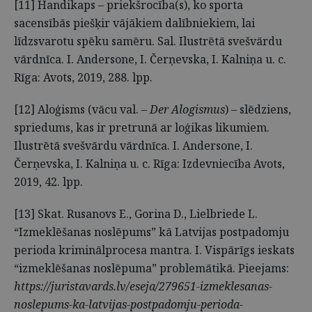
[11] Handikaps – priekšrocība(s), ko sporta
sacensībās piešķir vājākiem dalībniekiem, lai
līdzsvarotu spēku samēru. Sal. Ilustrētā svešvārdu
vārdnīca. I. Andersone, I. Čerņevska, I. Kalniņa u. c.
Rīga: Avots, 2019, 288. lpp.
[12] Aloģisms (vācu val. –
Der Alogismus
) – slēdziens,
spriedums, kas ir pretrunā ar loģikas likumiem.
Ilustrētā svešvārdu vārdnīca. I. Andersone, I.
Čerņevska, I. Kalniņa u. c. Rīga: Izdevniecība Avots,
2019, 42. lpp.
[13] Skat. Rusanovs E., Gorina D., Lielbriede L.
“Izmeklēšanas noslēpums” kā Latvijas postpadomju
perioda kriminālprocesa mantra. I. Vispārīgs ieskats
“izmeklēšanas noslēpuma” problemātikā. Pieejams:
https://juristavards.lv/eseja/279651-izmeklesanas-
noslepums-ka-latvijas-postpadomju-perioda-