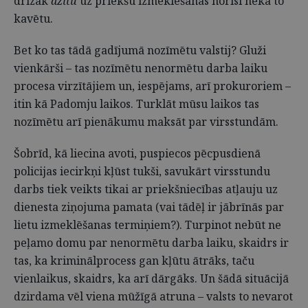
drīzāk
dzītu
uz priekšu izmeklēšanas norisi nekā to
kavētu.
Bet ko tas tādā gadījumā nozīmētu valstij? Gluži
vienkārši – tas nozīmētu nenormētu darba laiku
procesa virzītājiem un, iespējams, arī prokuroriem –
itin kā Padomju laikos. Turklāt mūsu laikos tas
nozīmētu arī pienākumu maksāt par virsstundām.
Šobrīd, kā liecina avoti, puspiecos pēcpusdienā
policijas iecirkņi kļūst tukši, savukārt virsstundu
darbs tiek veikts tikai ar priekšniecības atļauju uz
dienesta ziņojuma pamata (vai tādēļ ir jābrīnās par
lietu izmeklēšanas termiņiem?). Turpinot nebūt ne
peļamo domu par nenormētu darba laiku, skaidrs ir
tas, ka kriminālprocess gan kļūtu ātrāks, taču
vienlaikus, skaidrs, ka arī dārgāks. Un šādā situācijā
dzirdama vēl viena mūžīgā atruna – valsts to nevarot