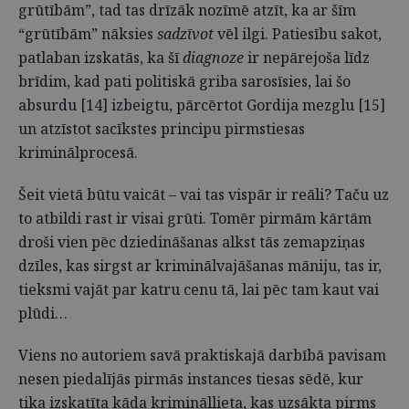
grūtībām”, tad tas drīzāk nozīmē atzīt, ka ar šīm
“grūtībām” nāksies
sadzīvot
vēl ilgi. Patiesību sakot,
patlaban izskatās, ka šī
diagnoze
ir nepārejoša līdz
brīdim, kad pati politiskā griba sarosīsies, lai šo
absurdu [14] izbeigtu, pārcērtot Gordija mezglu [15]
un atzīstot sacīkstes principu pirmstiesas
kriminālprocesā.
Šeit vietā būtu vaicāt – vai tas vispār ir reāli? Taču uz
to atbildi rast ir visai grūti. Tomēr pirmām kārtām
droši vien pēc dziedināšanas alkst tās zemapziņas
dzīles, kas sirgst ar kriminālvajāšanas māniju, tas ir,
tieksmi vajāt par katru cenu tā, lai pēc tam kaut vai
plūdi…
Viens no autoriem savā praktiskajā darbībā pavisam
nesen piedalījās pirmās instances tiesas sēdē, kur
tika izskatīta kāda krimināllieta, kas uzsākta pirms