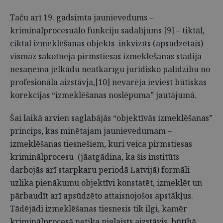
Taču arī 19. gadsimta jaunievedums –
kriminālprocesuālo funkciju sadalījums [9] – tiktāl,
ciktāl izmeklēšanas objekts–inkvizīts (apsūdzētais)
vismaz sākotnējā pirmstiesas izmeklēšanas stadijā
nesaņēma jelkādu neatkarīgu juridisko palīdzību no
profesionāla aizstāvja,[10] nevarēja ieviest būtiskas
korekcijas “izmeklēšanas noslēpuma” jautājumā.
Šai laikā arvien saglabājās “objektīvās izmeklēšanas”
princips, kas minētajam jaunievedumam –
izmeklēšanas tiesnešiem, kuri veica pirmstiesas
kriminālprocesu (jāatgādina, ka šis institūts
darbojās arī starpkaru periodā Latvijā) formāli
uzlika pienākumu objektīvi konstatēt, izmeklēt un
pārbaudīt arī apsūdzēto attaisnojošos apstākļus.
Tādējādi izmeklēšanas tiesnesis tik ilgi, kamēr
kriminālprocesā netika pielaists aizstāvis, būtībā