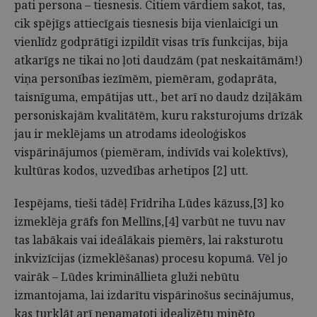
pati persona – tiesnesis. Citiem vārdiem sakot, tas,
cik spējīgs attiecīgais tiesnesis bija vienlaicīgi un
vienlīdz godprātīgi izpildīt visas trīs funkcijas, bija
atkarīgs ne tikai no ļoti daudzām (pat neskaitāmām!)
viņa personības iezīmēm, piemēram, godaprāta,
taisnīguma, empātijas utt., bet arī no daudz dziļākām
personiskajām kvalitātēm, kuru raksturojums drīzāk
jau ir meklējams un atrodams ideoloģiskos
vispārinājumos (piemēram, indivīds vai kolektīvs),
kultūras kodos, uzvedības arhetipos [2] utt.
Iespējams, tieši tādēļ Frīdriha Lūdes kāzuss,[3] ko
izmeklēja grāfs fon Mellīns,[4] varbūt ne tuvu nav
tas labākais vai ideālākais piemērs, lai raksturotu
inkvizīcijas (izmeklēšanas) procesu kopumā. Vēl jo
vairāk – Lūdes krimināllieta gluži nebūtu
izmantojama, lai izdarītu vispārinošus secinājumus,
kas turklāt arī nepamatoti idealizētu minēto