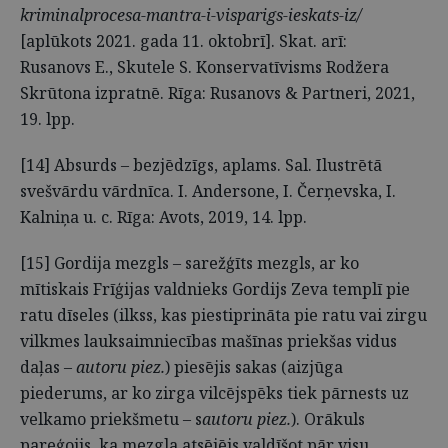
kriminalprocesa-mantra-i-visparigs-ieskats-iz/
[aplūkots 2021. gada 11. oktobrī]. Skat. arī:
Rusanovs E., Skutele S. Konservatīvisms Rodžera
Skrūtona izpratnē. Rīga: Rusanovs & Partneri, 2021,
19. lpp.
[14] Absurds – bezjēdzīgs, aplams. Sal. Ilustrētā
svešvārdu vārdnīca. I. Andersone, I. Čerņevska, I.
Kalniņa u. c. Rīga: Avots, 2019, 14. lpp.
[15] Gordija mezgls – sarežģīts mezgls, ar ko
mītiskais Frīģijas valdnieks Gordijs Zeva templī pie
ratu dīseles (ilkss, kas piestiprināta pie ratu vai zirgu
vilkmes lauksaimniecības mašīnas priekšas vidus
daļas –
autoru piez.
) piesējis sakas (aizjūga
piederums, ar ko zirga vilcējspēks tiek pārnests uz
velkamo priekšmetu – s
autoru piez.
). Orākuls
pareģojis, ka mezgla atsējējs valdīšot pār visu