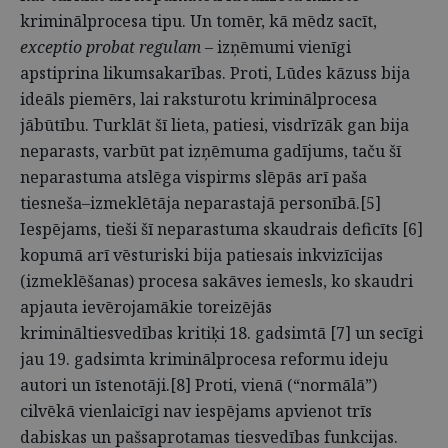
kriminālprocesa tipu. Un tomēr, kā mēdz sacīt,
exceptio probat regulam
– izņēmumi vienīgi
apstiprina likumsakarības. Proti, Lūdes kāzuss bija
ideāls piemērs, lai raksturotu kriminālprocesa
jābūtību. Turklāt šī lieta, patiesi, visdrīzāk gan bija
neparasts, varbūt pat izņēmuma gadījums, taču šī
neparastuma atslēga vispirms slēpās arī paša
tiesneša–izmeklētāja neparastajā personībā.[5]
Iespējams, tieši šī neparastuma skaudrais deficīts [6]
kopumā arī vēsturiski bija patiesais inkvizīcijas
(izmeklēšanas) procesa sakāves iemesls, ko skaudri
apjauta ievērojamākie toreizējās
krimināltiesvedības kritiķi 18. gadsimtā [7] un secīgi
jau 19. gadsimta kriminālprocesa reformu ideju
autori un īstenotāji.[8] Proti, vienā (“normālā”)
cilvēkā vienlaicīgi nav iespējams apvienot trīs
dabiskas un pašsaprotamas tiesvedības funkcijas.