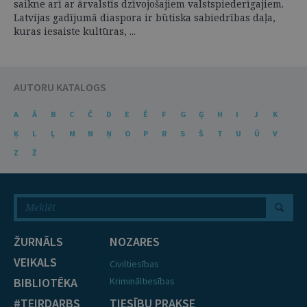
saikne arī ar ārvalstīs dzīvojošajiem valstspiederīgajiem.
Latvijas gadījumā diaspora ir būtiska sabiedrības daļa,
kuras iesaiste kultūras, ...
AUTORU KATALOGS
A
Ā
B
C
Č
D
E
Ē
F
G
Ģ
H
I
J
K
Ķ
L
Ļ
M
N
Ņ
O
P
R
S
Š
T
U
Ū
V
Z
Ž
ŽURNĀLS
NOZARES
VEIKALS
Civiltiesības
BIBLIOTĒKA
Krimināltiesības
#TEIRDARBS
TIESĪBU PRAKSE