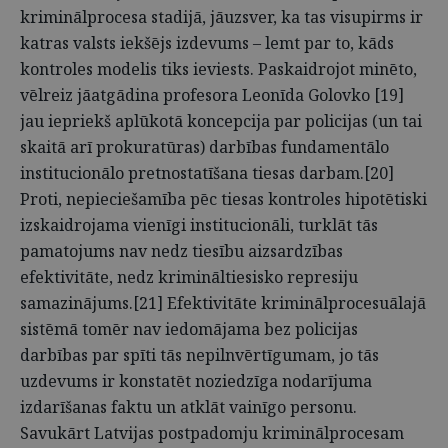
kriminālprocesa stadijā, jāuzsver, ka tas visupirms ir
katras valsts iekšējs izdevums – lemt par to, kāds
kontroles modelis tiks ieviests. Paskaidrojot minēto,
vēlreiz jāatgādina profesora Leonīda Golovko [19]
jau iepriekš aplūkotā koncepcija par policijas (un tai
skaitā arī prokuratūras) darbības fundamentālo
institucionālo pretnostatīšana tiesas darbam.[20]
Proti, nepieciešamība pēc tiesas kontroles hipotētiski
izskaidrojama vienīgi institucionāli, turklāt tās
pamatojums nav nedz tiesību aizsardzības
efektivitāte, nedz krimināltiesisko represiju
samazinājums.[21] Efektivitāte kriminālprocesuālajā
sistēmā tomēr nav iedomājama bez policijas
darbības par spīti tās nepilnvērtīgumam, jo tās
uzdevums ir konstatēt noziedzīga nodarījuma
izdarīšanas faktu un atklāt vainīgo personu.
Savukārt Latvijas postpadomju kriminālprocesam