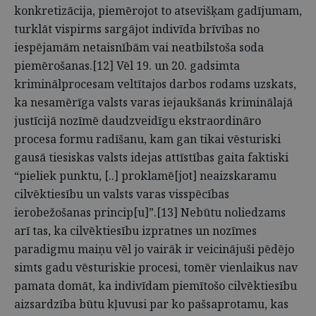
konkretizācija, piemērojot to atsevišķam gadījumam,
turklāt vispirms sargājot indivīda brīvības no
iespējamām netaisnībām vai neatbilstoša soda
piemērošanas.[12] Vēl 19. un 20. gadsimta
kriminālprocesam veltītajos darbos rodams uzskats,
ka nesamērīga valsts varas iejaukšanās kriminālajā
justīcijā nozīmē daudzveidīgu ekstraordināro
procesa formu radīšanu, kam gan tikai vēsturiski
gausā tiesiskas valsts idejas attīstības gaita faktiski
“pieliek punktu, [..] proklamē[jot] neaizskaramu
cilvēktiesību un valsts varas visspēcības
ierobežošanas princip[u]”.[13] Nebūtu noliedzams
arī tas, ka cilvēktiesību izpratnes un nozīmes
paradigmu maiņu vēl jo vairāk ir veicinājuši pēdējo
simts gadu vēsturiskie procesi, tomēr vienlaikus nav
pamata domāt, ka indivīdam piemītošo cilvēktiesību
aizsardzība būtu kļuvusi par ko pašsaprotamu, kas