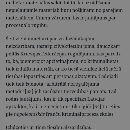
un lietas materiālus sakārtot tā, lai uzrādīšanai
nepieļaujamie materiāli būtu nošķirami no pārējiem
materiāliem. Citiem vārdiem, tas ir jautājums par
procesuālo rūpību.
Šeit vietā minēt arī par visdažādākajām
neizdarībām, tostarp cilvēktiesību jomā, daudzkārt
peltās Krievijas Federācijas regulējumu, kas paredz
to, ka, piemērojot apcietinājumu, no krimināllietas
tiek izdalīti materiāli, ar ko tiesā vienlīdz lielā mērā
tiesības iepazīties arī personas aizstāvim. Tādējādi
tiek tiek īstenota “arbitrālā noregulējuma
metode”[63] jeb sacīkstes tiesvedības pamats. Tad
rodas jautājums, kas ir tik specifisks Latvijas
apstākļos, ka ir nepieciešams tik rigidi [64] turēties
pie
napoleoniskās
franču kriminālprocesa skolas.
Izlīdzoties ar tiem tiesību aizsardzības