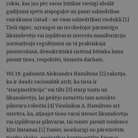
rokās, kas jau pēc savas būtības vienīgi ideālā
gadījumā spētu atspoguļot un paust sabiedrības
vairākuma (tātad – ne visas sabiedrības) viedokli.[1]
Tieši tāpēc, uzraugot un ierobežojot pārmērīgu
likumdevēja vai izpildvaras interešu manifestāciju
normatīvajā regulējumā un tā praktiskajā
piemērošanā, demokrātiskā sistēmā būtiska loma
piemīt tiesu, respektīvi, tiesnešu darbam.
Vēl 18. gadsimtā Aleksandrs Hamiltons [2] rakstīja,
ka ir daudz racionālāk atzīt, ka tiesa ir
“starpinstitūcija” vai tilts [3] starp tautu un
likumdevēju, lai pēdējo noturētu tam noteikto
pilnvaru robežās.[4] Vienlaikus A. Hamiltons arī
uzsvēra, ka, atļaujot tiesu varai īstenot likumdevēja
vai izpildvaras pilnvaras, tai tomēr piemīt tendence
kļūt bīstamai.[5] Tomēr, neatkarīgi no pārstāvētās
tiesību skolas, piederības kontinentālās Eiropas