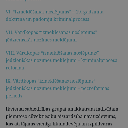
VI. “Izmeklēšanas noslēpums” – 19. gadsimta
doktrīna un padomju kriminālprocess
VII. Vārdkopas “izmeklēšanas noslēpums”
jēdzieniskās nozīmes meklējumi
VIII. Vārdkopas “izmeklēšanas noslēpums”
jēdzieniskās nozīmes meklējumi – kriminālprocesa
reforma
IX. Vārdkopas “izmeklēšanas noslēpums”
jēdzieniskās nozīmes meklējumi – pēcreformas
periods
Ikvienai sabiedrības grupai un ikkatram indivīdam
piemītošo cilvēktiesību aizsardzība nav uzdevums,
kas atstājams vienīgi likumdevēja un izpildvaras