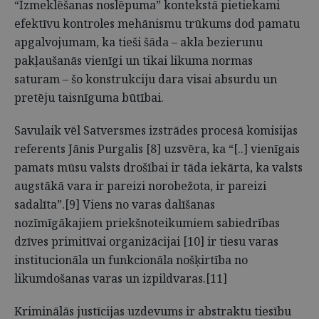
“Izmeklēšanas noslēpuma” kontekstā pietiekami
efektīvu kontroles mehānismu trūkums dod pamatu
apgalvojumam, ka tieši šāda – akla bezierunu
pakļaušanās vienīgi un tikai likuma normas
saturam – šo konstrukciju dara visai absurdu un
pretēju taisnīguma būtībai.
Savulaik vēl Satversmes izstrādes procesā komisijas
referents Jānis Purgalis [8] uzsvēra, ka “[..] vienīgais
pamats mūsu valsts drošībai ir tāda iekārta, ka valsts
augstākā vara ir pareizi norobežota, ir pareizi
sadalīta”.[9] Viens no varas dalīšanas
nozīmīgākajiem priekšnoteikumiem sabiedrības
dzīves primitīvai organizācijai [10] ir tiesu varas
institucionāla un funkcionāla nošķirtība no
likumdošanas varas un izpildvaras.[11]
Kriminālās justīcijas uzdevums ir abstraktu tiesību