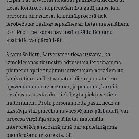
tiesas kontroles nepieciešamību gadījumos, kad
personai pirmstiesas kriminālprocesā tiek
ierobežotas tiesības iepazīties ar lietas materiāliem.
[57] Proti, personai nav tiesību šādu lēmumu
apstrīdēt vai pārsūdzēt.
Skatot šo lietu, Satversmes tiesa uzsvēra, ka
izmeklēšanas tiesnesim adresētajā ierosinājumā
piemērot apcietinājumu ietvertajām norādēm uz
konkrētiem, ar lietas materiāliem pamatotiem
apsvērumiem nav nozīmes, ja personai, kurai ir
tiesības uz aizstāvību, tiek liegta piekļuve šiem
materiāliem. Proti, personai nedz pašai, nedz ar
aizstāvja starpniecību nav iespējams pārbaudīt, vai
procesa virzītāja sniegtā lietas materiālu
interpretācija ierosinājumā par apcietinājuma
piemērošanu ir korekta.[58]