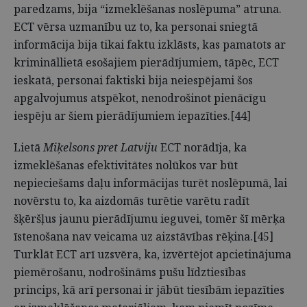
paredzams, bija “izmeklēšanas noslēpuma” atruna.
ECT vērsa uzmanību uz to, ka personai sniegtā
informācija bija tikai faktu izklāsts, kas pamatots ar
krimināllietā esošajiem pierādījumiem, tāpēc, ECT
ieskatā, personai faktiski bija neiespējami šos
apgalvojumus atspēkot, nenodrošinot pienācīgu
iespēju ar šiem pierādījumiem iepazīties.[44]
Lietā
Miķelsons pret Latviju
ECT norādīja, ka
izmeklēšanas efektivitātes nolūkos var būt
nepieciešams daļu informācijas turēt noslēpumā, lai
novērstu to, ka aizdomās turētie varētu radīt
šķēršļus jaunu pierādījumu ieguvei, tomēr šī mērķa
īstenošana nav veicama uz aizstāvības rēķina.[45]
Turklāt ECT arī uzsvēra, ka, izvērtējot apcietinājuma
piemērošanu, nodrošināms pušu līdztiesības
princips, kā arī personai ir jābūt tiesībām iepazīties