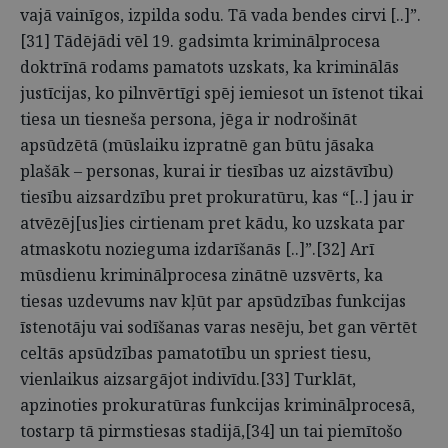
vajā vainīgos, izpilda sodu. Tā vada bendes cirvi [..]”.
[31] Tādējādi vēl 19. gadsimta kriminālprocesa
doktrīnā rodams pamatots uzskats, ka kriminālās
justīcijas, ko pilnvērtīgi spēj iemiesot un īstenot tikai
tiesa un tiesneša persona, jēga ir nodrošināt
apsūdzētā (mūslaiku izpratnē gan būtu jāsaka
plašāk – personas, kurai ir tiesības uz aizstāvību)
tiesību aizsardzību pret prokuratūru, kas “[..] jau ir
atvēzēj[us]ies cirtienam pret kādu, ko uzskata par
atmaskotu nozieguma izdarīšanās [..]”.[32] Arī
mūsdienu kriminālprocesa zinātnē uzsvērts, ka
tiesas uzdevums nav kļūt par apsūdzības funkcijas
īstenotāju vai sodīšanas varas nesēju, bet gan vērtēt
celtās apsūdzības pamatotību un spriest tiesu,
vienlaikus aizsargājot indivīdu.[33] Turklāt,
apzinoties prokuratūras funkcijas kriminālprocesā,
tostarp tā pirmstiesas stadijā,[34] un tai piemītošo