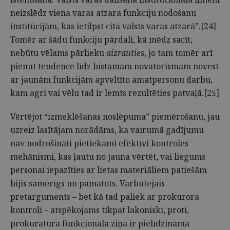
neizslēdz viena varas atzara funkciju nodošanu
institūcijām, kas ietilpst citā valsts varas atzarā”.[24]
Tomēr ar šādu funkciju pārdali, kā mēdz sacīt,
nebūtu vēlams pārlieku
aizrauties
, jo tam tomēr arī
piemīt tendence līdz bīstamam novatorismam novest
ar jaunām funkcijām apveltīto amatpersonu darbu,
kam agri vai vēlu tad ir lemts rezultēties patvaļā.[25]
Vērtējot “izmeklēšanas noslēpuma” piemērošanu, jau
uzreiz lasītājam norādāms, ka vairumā gadījumu
nav nodrošināti pietiekami efektīvi kontroles
mehānismi, kas ļautu no jauna vērtēt, vai liegums
personai iepazīties ar lietas materiāliem patiešām
bijis samērīgs un pamatots. Varbūtējais
pretarguments – bet kā tad paliek ar prokurora
kontroli – atspēkojams tikpat lakoniski, proti,
prokuratūra funkcionālā ziņā ir pielīdzināma