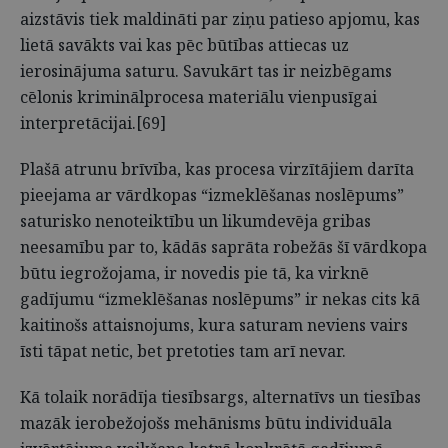
aizstāvis tiek maldināti par ziņu patieso apjomu, kas
lietā savākts vai kas pēc būtības attiecas uz
ierosinājuma saturu. Savukārt tas ir neizbēgams
cēlonis kriminālprocesa materiālu vienpusīgai
interpretācijai.[69]
Plašā atrunu brīvība, kas procesa virzītājiem darīta
pieejama ar vārdkopas “izmeklēšanas noslēpums”
saturisko nenoteiktību un likumdevēja gribas
neesamību par to, kādās saprāta robežās šī vārdkopa
būtu iegrožojama, ir novedis pie tā, ka virknē
gadījumu “izmeklēšanas noslēpums” ir nekas cits kā
kaitinošs attaisnojums, kura saturam neviens vairs
īsti tāpat netic, bet pretoties tam arī nevar.
Kā tolaik norādīja tiesībsargs, alternatīvs un tiesības
mazāk ierobežojošs mehānisms būtu individuāla