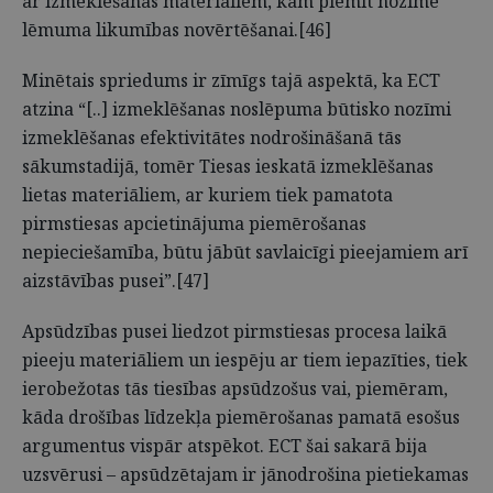
ar izmeklēšanas materiāliem, kam piemīt nozīme
lēmuma likumības novērtēšanai.[46]
Minētais spriedums ir zīmīgs tajā aspektā, ka ECT
atzina “[..] izmeklēšanas noslēpuma būtisko nozīmi
izmeklēšanas efektivitātes nodrošināšanā tās
sākumstadijā, tomēr Tiesas ieskatā izmeklēšanas
lietas materiāliem, ar kuriem tiek pamatota
pirmstiesas apcietinājuma piemērošanas
nepieciešamība, būtu jābūt savlaicīgi pieejamiem arī
aizstāvības pusei”.[47]
Apsūdzības pusei liedzot pirmstiesas procesa laikā
pieeju materiāliem un iespēju ar tiem iepazīties, tiek
ierobežotas tās tiesības apsūdzošus vai, piemēram,
kāda drošības līdzekļa piemērošanas pamatā esošus
argumentus vispār atspēkot. ECT šai sakarā bija
uzsvērusi – apsūdzētajam ir jānodrošina pietiekamas