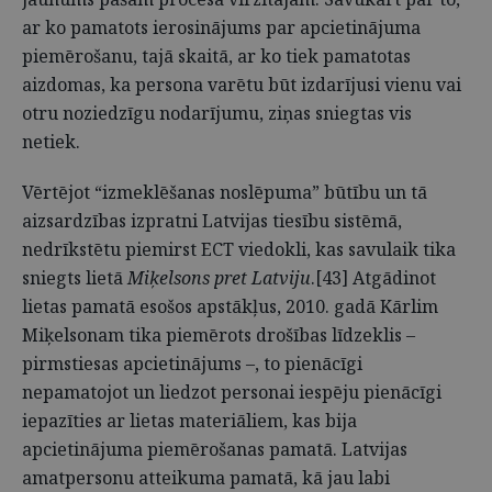
ar ko pamatots ierosinājums par apcietinājuma
piemērošanu, tajā skaitā, ar ko tiek pamatotas
aizdomas, ka persona varētu būt izdarījusi vienu vai
otru noziedzīgu nodarījumu, ziņas sniegtas vis
netiek.
Vērtējot “izmeklēšanas noslēpuma” būtību un tā
aizsardzības izpratni Latvijas tiesību sistēmā,
nedrīkstētu piemirst ECT viedokli, kas savulaik tika
sniegts lietā
Miķelsons pret Latviju
.[43] Atgādinot
lietas pamatā esošos apstākļus, 2010. gadā Kārlim
Miķelsonam tika piemērots drošības līdzeklis –
pirmstiesas apcietinājums –, to pienācīgi
nepamatojot un liedzot personai iespēju pienācīgi
iepazīties ar lietas materiāliem, kas bija
apcietinājuma piemērošanas pamatā. Latvijas
amatpersonu atteikuma pamatā, kā jau labi