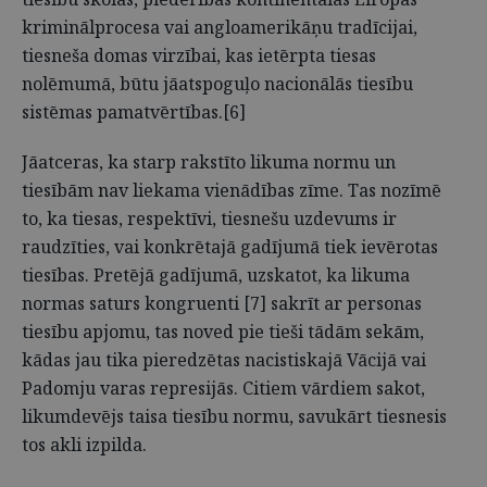
kriminālprocesa vai angloamerikāņu tradīcijai,
tiesneša domas virzībai, kas ietērpta tiesas
nolēmumā, būtu jāatspoguļo nacionālās tiesību
sistēmas pamatvērtības.[6]
Jāatceras, ka starp rakstīto likuma normu un
tiesībām nav liekama vienādības zīme. Tas nozīmē
to, ka tiesas, respektīvi, tiesnešu uzdevums ir
raudzīties, vai konkrētajā gadījumā tiek ievērotas
tiesības. Pretējā gadījumā, uzskatot, ka likuma
normas saturs kongruenti [7] sakrīt ar personas
tiesību apjomu, tas noved pie tieši tādām sekām,
kādas jau tika pieredzētas nacistiskajā Vācijā vai
Padomju varas represijās. Citiem vārdiem sakot,
likumdevējs taisa tiesību normu, savukārt tiesnesis
tos akli izpilda.