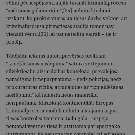
vēlmi pēc iespējas straujāk tuvināt kriminālprocesu
“sodīšanas galamērķim”,[35] nebūtu kļūdaini
uzskatīt, ka prokuratūras un tiesas darba vektori arī
kriminālprocesa pirmstiesas stadijā tomēr nav
vienādi vērsti,[36] lai pat neteiktu vairāk – tie ir
pretēji.
Tādējādi, iekams autori pievēršas tuvākam
“izmeklēšanas noslēpuma” satura vērtējumam
cilvēktiesību aizsardzības kontekstā, prevalējošā
paradigma ir nepārprotama – nedz policijas, nedz
prokuratūras rīcība, atrunājoties ar “izmeklēšanas
noslēpumu” kā iemeslu lietas materiālu
neizpaušanai, klasiskajā kontinentālās Eiropas
kriminālprocesa modelī nebūtu atstājama ārpus
tiesas kontroles tvēruma. Galu galā – iespēja
personai vērsties tiesā ir atzīstama par spēcīgāko
instrumentu, kā persona var kontrolēt tai adresētos