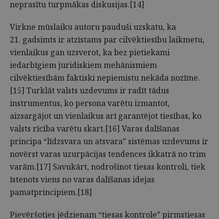
neprasītu turpmākas diskusijas.[14]
Virkne mūslaiku autoru pauduši uzskatu, ka
21. gadsimts ir atzīstams par cilvēktiesību laikmetu,
vienlaikus gan uzsverot, ka bez pietiekami
iedarbīgiem juridiskiem mehānismiem
cilvēktiesībām faktiski nepiemistu nekāda nozīme.
[15] Turklāt valsts uzdevums ir radīt tādus
instrumentus, ko persona varētu izmantot,
aizsargājot un vienlaikus arī garantējot tiesības, ko
valsts rīcība varētu skart.[16] Varas dalīšanas
principa “līdzsvara un atsvara” sistēmas uzdevums ir
novērst varas uzurpācijas tendences ikkatrā no trim
varām.[17] Savukārt, nodrošinot tiesas kontroli, tiek
īstenots viens no varas dalīšanas idejas
pamatprincipiem.[18]
Pievēršoties jēdzienam “tiesas kontrole” pirmstiesas