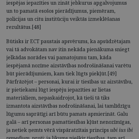
iespējas iepazīties un zināt jebkurus apgalvojumus
un to pamatā esošos pierādījumus, piemēram,
policijas un citu institūciju veiktās izmeklēšanas
rezultātus.[48]
Būtisks ir ECT paustais apsvērums, ka apsūdzētajam
vai tā advokātam nav itin nekāda pienākuma sniegt
jelkādas norādes vai pamatojumu tam, kāda
iespējamā nozīme aizstāvības nodrošināšanai varētu
būt pierādījumiem, kam tiek lūgts piekļūt.[49]
Pārfrāzējot – personai, kurai ir tiesības uz aizstāvību,
ir pietiekami lūgt iespēju iepazīties ar lietas
materiāliem, nepaskaidrojot, kā tieši tā tiks
izmantota aizstāvības nodrošināšanai, lai tamlīdzīgu
lūgumu saprātīgi arī būtu pamats apmierināt. Galu
galā – arī personas pamattiesības kļūst nenozīmīgas,
ja netiek ņemts vērā vispāratzītais princips
ubi ius ibi
remedium
, proti: ja likums piešķir tiesības, tam arī