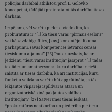
policijas darbībai atbilstoši prof. L. Golovko
koncepcijai, tādējādi pretnostatot tās darbību tiesas
darbam.
Iespējams, vēl varētu piekrist viedoklim, ka
prokuratūra ir “[..] kā tiesu varas “pirmais ešelons”
vai kā savdabīgs filtrs, [kas,] konstatējot likuma
pārkāpumu, savas kompetences ietvaros cenšas
tiesiskumu atjaunot”.[26] Pausts uzskats, ka ar
jēdzienu “tiesu varas institūcija” jāsaprot “[..] tādas
iestādes un amatpersonas, kuru darbība ir cieši
saistīta ar tiesas darbību, kā arī institūcijas, kuru
funkciju veikšana varētu būt apgrūtināta, ja tās
iekļautos vispārējā izpildvaras atzarā un
organizatoriskā ziņā pakļautos valdības
institūcijām”.[27] Satversmes tiesas ieskatā,
“prokuratūras neatkarība un piederība pie tiesu