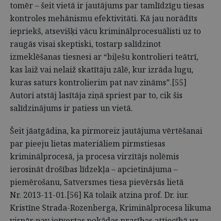
tomēr – šeit vietā ir jautājums par tamlīdzīgu tiesas
kontroles mehānismu efektivitāti. Kā jau norādīts
iepriekš, atsevišķi vācu kriminālprocesuālisti uz to
raugās visai skeptiski, tostarp salīdzinot
izmeklēšanas tiesnesi ar “biļešu kontrolieri teātrī,
kas laiž vai nelaiž skatītāju zālē, kur izrāda lugu,
kuras saturs kontrolierim pat nav zināms”.[55]
Autori atstāj lasītāja ziņā spriest par to, cik šis
salīdzinājums ir patiess un vietā.
Šeit jāatgādina, ka pirmoreiz jautājuma vērtēšanai
par pieeju lietas materiāliem pirmstiesas
kriminālprocesā, ja procesa virzītājs nolēmis
ierosināt drošības līdzekļa – apcietinājuma –
piemērošanu, Satversmes tiesa pievērsās lietā
Nr. 2013-11-01.[56] Kā tolaik atzina prof. Dr. iur.
Kristīne Strada-Rozenberga, Kriminālprocesa likuma
vispār nav ietvertas nekādas prasības attiecībā uz