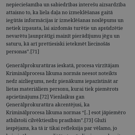
nepieciešamība un sabiedrības interešu aizsardzība
attaisno to, ka liela daļa no izmeklēšanas gaitā
iegūtās informācijas ir izmeklēšanas noslēpums un
netiek izpausta, lai aizdomās turētie un apsūdzētie
nevarētu ļaunprātīgi mainīt pierādījumu jēgu un
saturu, kā arī prettiesiski ietekmēt liecinošās
personas”.[71]
Ģenerālprokuratūras ieskatā, procesa virzītājam
Kriminālprocesa likuma normās neesot noteikts
nedz aizliegums, nedz pienākums iepazīstināt ar
lietas materiāliem personu, kurai tiek piemērots
apcietinājums.[72] Vienlaikus gan
Ģenerālprokuratūra akcentējusi, ka
Kriminālprocesa likuma normas “[..] esot jāpiemēro
atbilstoši cilvēktiesību prasībām”.[73] Gluži
iespējams, ka tā ir tikai refleksija par vēlamo, jo