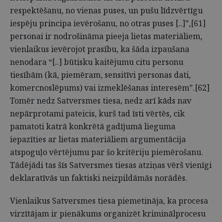
respektēšanu, no vienas puses, un pušu līdzvērtīgu
iespēju principa ievērošanu, no otras puses [..]”,[61]
personai ir nodrošināma pieeja lietas materiāliem,
vienlaikus ievērojot prasību, ka šāda izpaušana
nenodara “[..] būtisku kaitējumu citu personu
tiesībām (kā, piemēram, sensitīvi personas dati,
komercnoslēpums) vai izmeklēšanas interesēm”.[62]
Tomēr nedz Satversmes tiesa, nedz arī kāds nav
nepārprotami pateicis, kurš tad īsti vērtēs, cik
pamatoti katrā konkrētā gadījumā lieguma
iepazīties ar lietas materiāliem argumentācija
atspoguļo vērtējumu par šo kritēriju piemērošanu.
Tādējādi tas šīs Satversmes tiesas atziņas vērš vienīgi
deklaratīvās un faktiski neizpildāmās norādēs.
Vienlaikus Satversmes tiesa piemetināja, ka procesa
virzītājam ir pienākums organizēt kriminālprocesu