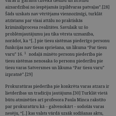
varas ir garants cilvēka tiesību un brīvību
aizsardzībai no iespējamās izpildvaras patvaļas”.[28]
Šāds uzskats nav vērtējams viennozīmīgi, turklāt
atzīstams par visai attālu no praktiskās
kriminālprocesa realitātes. Savulaik uz šo
problēmjautājumu jau tika vērsta uzmanība,
norādot, ka “[..] pie tiesu sistēmas piederīgo personu
funkcijas nav tiesas spriešana, un likuma “Par tiesu
1
varu” 16.
nodaļā minēto personu piederība pie
tiesu sistēmas nenosaka šo personu piederību pie
tiesu varas Satversmes un likuma “Par tiesu varu”
izpratnē”.[29]
Prokuratūras piederība pie konkrēta varas atzara ir
lietderības un tradīciju jautājums.[30] Turklāt vietā
būtu atminēties arī profesora Paula Minca rakstīto
par prokuratūru kā – galvenokārt – sodošās varas
nesēju, “[..] kas valsts vārdā uzsāk sodīšanas aktu,