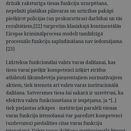
drīzāk raksturīga tiesas funkciju uzurpēšana,
nepelnīti plašākas pilnvaras un uzticības pakāpi
piešķirot policijas (un prokuratūras) darbībai un tās
rezultātiem,[22] turpretim klasiskajā kontinentālās
Eiropas kriminālprocesa modelī tamlīdzīgā
procesuālo funkciju sapludināšana nav iedomājama.
[23]
Līdztekus funkcionālai valsts varas dalīšanai, kas
tiesu varai piešķir kompetenci izšķirt strīdus
atbilstoši likumdevēja pieņemtajiem normatīvajiem
aktiem, tiek īstenota arī valsts varas institucionālā
dalīšana. Satversmes tiesa šai sakarā ir uzsvērusi, ka
efektīva valsts funkcionēšana ir iespējama, ja “[..]
tiek pieļautas atkāpes - institūcijai paralēli vienas
varas funkciju īstenošanai var paredzēt kompetenci
(uzdevumu) piedalīties citas varas funkciju
īstenošanā. Valsts varas dalīšana institucionālā līmenī