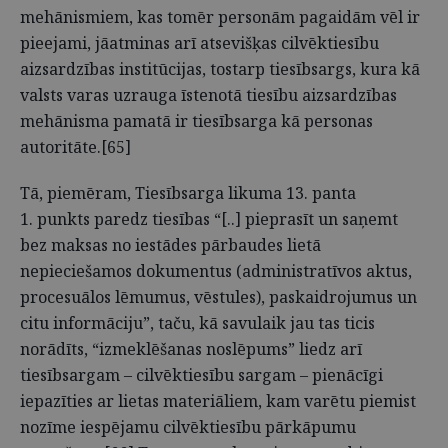
mehānismiem, kas tomēr personām pagaidām vēl ir
pieejami, jāatminas arī atsevišķas cilvēktiesību
aizsardzības institūcijas, tostarp tiesībsargs, kura kā
valsts varas uzrauga īstenotā tiesību aizsardzības
mehānisma pamatā ir tiesībsarga kā personas
autoritāte.[65]
Tā, piemēram, Tiesībsarga likuma 13. panta
1. punkts paredz tiesības “[..] pieprasīt un saņemt
bez maksas no iestādes pārbaudes lietā
nepieciešamos dokumentus (administratīvos aktus,
procesuālos lēmumus, vēstules), paskaidrojumus un
citu informāciju”, taču, kā savulaik jau tas ticis
norādīts, “izmeklēšanas noslēpums” liedz arī
tiesībsargam – cilvēktiesību sargam – pienācīgi
iepazīties ar lietas materiāliem, kam varētu piemist
nozīme iespējamu cilvēktiesību pārkāpumu