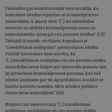
Vienlaikus gan konstitucionālā tiesa norādīja, ka,
nodrošinot tiesības iepazīties ar kriminālprocesa
materiāliem, ir jāņem vērā “[..] arī sabiedrības
intereses uz efektīva kriminālprocesa norisi un
nepieciešamība aizsargāt citu personu tiesības”.[59]
Tādējādi šī norāde vērtējama kopsakarā ar
“izmeklēšanas noslēpuma” piemērošanas būtību.
Turklāt Satversmes tiesa uzsvēra, ka
“[..] izmeklēšanas noslēpums vai citu personu tiesību
aizsardzība nevar kalpot par universālu pamatu tam,
lai pirmstiesas kriminālprocesā personai, kad tiek
izlemts jautājums par tās apcietināšanu, norādot uz
minēto interešu esamību, tiktu atteikta piekļuve
visiem lietas materiāliem”.[60]
Mēģinot rast samēru starp “[..] izmeklēšanas
noslēpuma saglabāšanu un citu personu tiesību