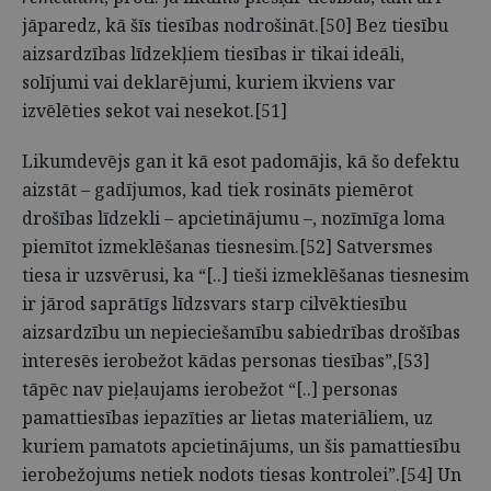
jāparedz, kā šīs tiesības nodrošināt.[50] Bez tiesību
aizsardzības līdzekļiem tiesības ir tikai ideāli,
solījumi vai deklarējumi, kuriem ikviens var
izvēlēties sekot vai nesekot.[51]
Likumdevējs gan it kā esot padomājis, kā šo defektu
aizstāt – gadījumos, kad tiek rosināts piemērot
drošības līdzekli – apcietinājumu –, nozīmīga loma
piemītot izmeklēšanas tiesnesim.[52] Satversmes
tiesa ir uzsvērusi, ka “[..] tieši izmeklēšanas tiesnesim
ir jārod saprātīgs līdzsvars starp cilvēktiesību
aizsardzību un nepieciešamību sabiedrības drošības
interesēs ierobežot kādas personas tiesības”,[53]
tāpēc nav pieļaujams ierobežot “[..] personas
pamattiesības iepazīties ar lietas materiāliem, uz
kuriem pamatots apcietinājums, un šis pamattiesību
ierobežojums netiek nodots tiesas kontrolei”.[54] Un