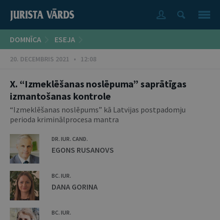
DOMNĪCA
ESEJA
20. DECEMBRIS 2021 • 12:08
X. “Izmeklēšanas noslēpuma” saprātīgas
izmantošanas kontrole
“Izmeklēšanas noslēpums” kā Latvijas postpadomju
perioda kriminālprocesa mantra
DR. IUR. CAND.
EGONS RUSANOVS
BC. IUR.
DANA GORINA
BC. IUR.