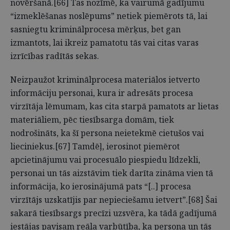
novēršanā.[66] Tas nozīmē, ka vairumā gadījumu
“izmeklēšanas noslēpums” netiek piemērots tā, lai
sasniegtu kriminālprocesa mērķus, bet gan
izmantots, lai ikreiz pamatotu tās vai citas varas
izrīcības radītās sekas.
Neizpaužot kriminālprocesa materiālos ietverto
informāciju personai, kura ir adresāts procesa
virzītāja lēmumam, kas cita starpā pamatots ar lietas
materiāliem, pēc tiesībsarga domām, tiek
nodrošināts, ka šī persona neietekmē cietušos vai
lieciniekus.[67] Tamdēļ, ierosinot piemērot
apcietinājumu vai procesuālo piespiedu līdzekli,
personai un tās aizstāvim tiek darīta zināma vien tā
informācija, ko ierosinājumā pats “[..] procesa
virzītājs uzskatījis par nepieciešamu ietvert”.[68] Šai
sakarā tiesībsargs precīzi uzsvēra, ka tādā gadījumā
iestājas pavisam reāla varbūtība, ka persona un tās