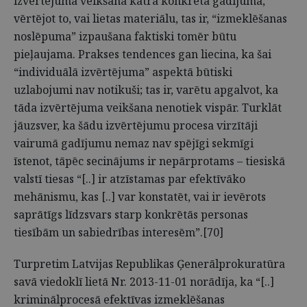
izvērtējuma veikšana katrā konkrētā gadījumā,
vērtējot to, vai lietas materiālu, tas ir, “izmeklēšanas
noslēpuma” izpaušana faktiski tomēr būtu
pieļaujama. Prakses tendences gan liecina, ka šai
“individuālā izvērtējuma” aspektā būtiski
uzlabojumi nav notikuši; tas ir, varētu apgalvot, ka
tāda izvērtējuma veikšana nenotiek vispār. Turklāt
jāuzsver, ka šādu izvērtējumu procesa virzītāji
vairumā gadījumu nemaz nav spējīgi sekmīgi
īstenot, tāpēc secinājums ir nepārprotams – tiesiskā
valstī tiesas “[..] ir atzīstamas par efektīvāko
mehānismu, kas [..] var konstatēt, vai ir ievērots
saprātīgs līdzsvars starp konkrētās personas
tiesībām un sabiedrības interesēm”.[70]
Turpretim Latvijas Republikas Ģenerālprokuratūra
savā viedoklī lietā Nr. 2013-11-01 norādīja, ka “[..]
kriminālprocesā efektīvas izmeklēšanas