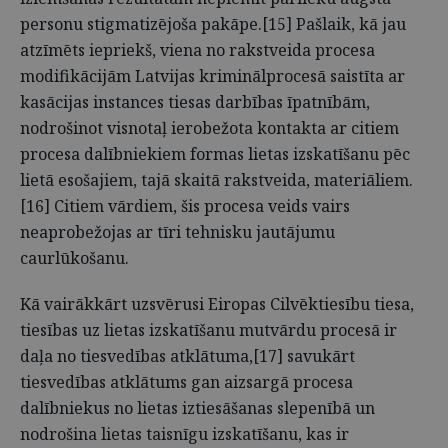
personu stigmatizējoša pakāpe.[15] Pašlaik, kā jau
atzīmēts iepriekš, viena no rakstveida procesa
modifikācijām Latvijas kriminālprocesā saistīta ar
kasācijas instances tiesas darbības īpatnībām,
nodrošinot visnotaļ ierobežota kontakta ar citiem
procesa dalībniekiem formas lietas izskatīšanu pēc
lietā esošajiem, tajā skaitā rakstveida, materiāliem.
[16] Citiem vārdiem, šis procesa veids vairs
neaprobežojas ar tīri tehnisku jautājumu
caurlūkošanu.
Kā vairākkārt uzsvērusi Eiropas Cilvēktiesību tiesa,
tiesības uz lietas izskatīšanu mutvārdu procesā ir
daļa no tiesvedības atklātuma,[17] savukārt
tiesvedības atklātums gan aizsargā procesa
dalībniekus no lietas iztiesāšanas slepenībā un
nodrošina lietas taisnīgu izskatīšanu, kas ir