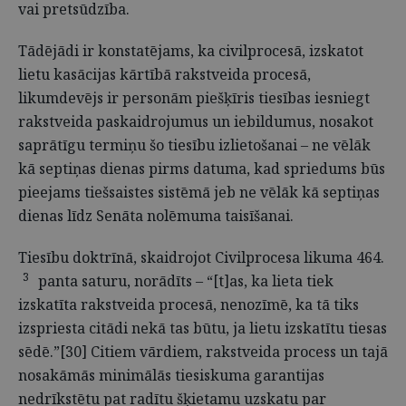
vai pretsūdzība.
Tādējādi ir konstatējams, ka civilprocesā, izskatot
lietu kasācijas kārtībā rakstveida procesā,
likumdevējs ir personām piešķīris tiesības iesniegt
rakstveida paskaidrojumus un iebildumus, nosakot
saprātīgu termiņu šo tiesību izlietošanai – ne vēlāk
kā septiņas dienas pirms datuma, kad spriedums būs
pieejams tiešsaistes sistēmā jeb ne vēlāk kā septiņas
dienas līdz Senāta nolēmuma taisīšanai.
Tiesību doktrīnā, skaidrojot Civilprocesa likuma 464.
3
panta saturu, norādīts – “[t]as, ka lieta tiek
izskatīta rakstveida procesā, nenozīmē, ka tā tiks
izspriesta citādi nekā tas būtu, ja lietu izskatītu tiesas
sēdē.”[30] Citiem vārdiem, rakstveida process un tajā
nosakāmās minimālās tiesiskuma garantijas
nedrīkstētu pat radītu šķietamu uzskatu par