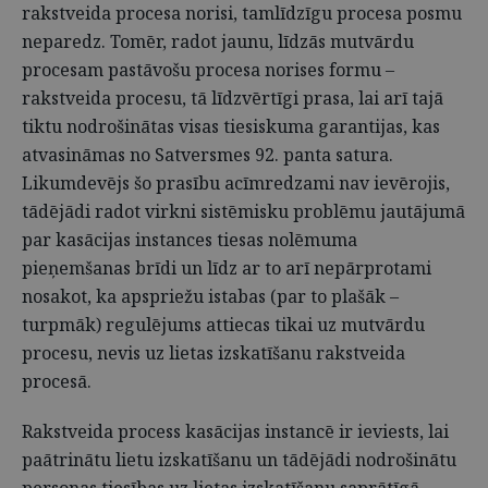
rakstveida procesa norisi, tamlīdzīgu procesa posmu
neparedz. Tomēr, radot jaunu, līdzās mutvārdu
procesam pastāvošu procesa norises formu –
rakstveida procesu, tā līdzvērtīgi prasa, lai arī tajā
tiktu nodrošinātas visas tiesiskuma garantijas, kas
atvasināmas no Satversmes 92. panta satura.
Likumdevējs šo prasību acīmredzami nav ievērojis,
tādējādi radot virkni sistēmisku problēmu jautājumā
par kasācijas instances tiesas nolēmuma
pieņemšanas brīdi un līdz ar to arī nepārprotami
nosakot, ka apspriežu istabas (par to plašāk –
turpmāk) regulējums attiecas tikai uz mutvārdu
procesu, nevis uz lietas izskatīšanu rakstveida
procesā.
Rakstveida process kasācijas instancē ir ieviests, lai
paātrinātu lietu izskatīšanu un tādējādi nodrošinātu