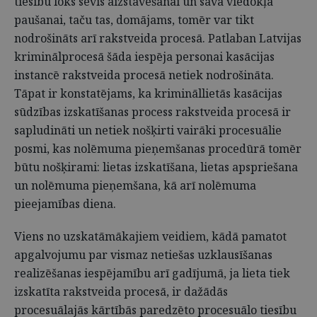
tiesību loks sevis aizstāvēšanai un sava viedokļa
paušanai, taču tas, domājams, tomēr var tikt
nodrošināts arī rakstveida procesā. Patlaban Latvijas
kriminālprocesā šāda iespēja personai kasācijas
instancē rakstveida procesā netiek nodrošināta.
Tāpat ir konstatējams, ka krimināllietās kasācijas
sūdzības izskatīšanas process rakstveida procesā ir
sapludināti un netiek nošķirti vairāki procesuālie
posmi, kas nolēmuma pieņemšanas procedūrā tomēr
būtu nošķirami: lietas izskatīšana, lietas apspriešana
un nolēmuma pieņemšana, kā arī nolēmuma
pieejamības diena.
Viens no uzskatāmākajiem veidiem, kādā pamatot
apgalvojumu par vismaz netiešas uzklausīšanas
realizēšanas iespējamību arī gadījumā, ja lieta tiek
izskatīta rakstveida procesā, ir dažādās
procesuālajās kārtībās paredzēto procesuālo tiesību