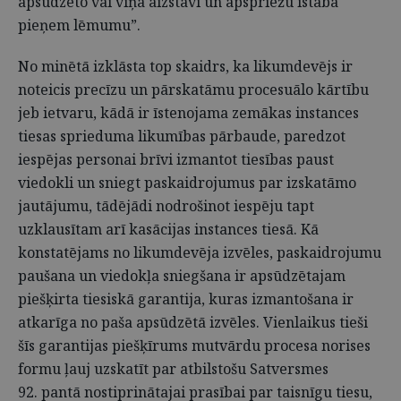
apsūdzēto vai viņa aizstāvi un apspriežu istabā
pieņem lēmumu”.
No minētā izklāsta top skaidrs, ka likumdevējs ir
noteicis precīzu un pārskatāmu procesuālo kārtību
jeb ietvaru, kādā ir īstenojama zemākas instances
tiesas sprieduma likumības pārbaude, paredzot
iespējas personai brīvi izmantot tiesības paust
viedokli un sniegt paskaidrojumus par izskatāmo
jautājumu, tādējādi nodrošinot iespēju tapt
uzklausītam arī kasācijas instances tiesā. Kā
konstatējams no likumdevēja izvēles, paskaidrojumu
paušana un viedokļa sniegšana ir apsūdzētajam
piešķirta tiesiskā garantija, kuras izmantošana ir
atkarīga no paša apsūdzētā izvēles. Vienlaikus tieši
šīs garantijas piešķīrums mutvārdu procesa norises
formu ļauj uzskatīt par atbilstošu Satversmes
92. pantā nostiprinātajai prasībai par taisnīgu tiesu,