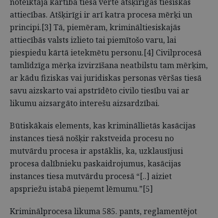
noteiktajā kārtībā tiesa vērtē atšķirīgas tiesiskās
attiecības. Atšķirīgi ir arī katra procesa mērķi un
principi.[3] Tā, piemēram, krimināltiesiskajās
attiecībās valsts izlieto tai piemītošo varu, lai
piespiedu kārtā ietekmētu personu.[4] Civilprocesā
tamlīdzīga mērķa izvirzīšana neatbilstu tam mērķim,
ar kādu fiziskas vai juridiskas personas vēršas tiesā
savu aizskarto vai apstrīdēto civilo tiesību vai ar
likumu aizsargāto interešu aizsardzībai.
Būtiskākais elements, kas krimināllietās kasācijas
instances tiesā nošķir rakstveida procesu no
mutvārdu procesa ir apstāklis, ka, uzklausījusi
procesa dalībnieku paskaidrojumus, kasācijas
instances tiesa mutvārdu procesā “[..] aiziet
apspriežu istabā pieņemt lēmumu.”[5]
Kriminālprocesa likuma 585. pants, reglamentējot