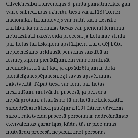
Cilvēktiesību konvencijas 6. panta pamatmērķis, gan
vairo sabiedrības uzticību tiesu varai.[18] Tomēr
nacionālais likumdevējs var radīt tādu tiesisko
kārtību, ka nacionālās tiesas var pieņemt lēmumu
lietu izskatīt rakstveida procesā, ja lietā nav strīda
par lietas faktiskajiem apstākļiem, kuru dēļ būtu
nepieciešams uzklausīt personas saistībā ar
iesniegtajiem pierādījumiem vai nopratināt
lieciniekus, kā arī tad, ja apsūdzētajam ir dota
pienācīga iespēja iesniegt savus apsvērumus
rakstveidā. Tāpat tiesa var lemt par lietas
neskatīšanu mutvārdu procesā, ja persona
nepārprotami atsakās no tā un lietā netiek skatīti
sabiedrībai būtiski jautājumi.[19] Citiem vārdiem
sakot, rakstveida procesā personai ir nodrošināmas
ekvivalentas garantijas, kādas tās ir pieejamas
mutvārdu procesā, nepasliktinot personas