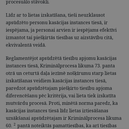
procesuālo stāvokli.
Līdz ar to lietas izskatīšana, tieši neuzklausot
apsūdzēto personu kasācijas instances tiesā, ir
iespējama, ja personai arvien ir iespējams efektīvi
izmantot tai piešķirtās tiesības uz aizstāvību citā,
ekvivalentā veidā.
Reglamentējot apsūdzētā tiesību apjomu kasācijas
instances tiesā, Kriminālprocesa likuma 73. panta
otrā un ceturtā daļa iezīmē nošķīrumu starp lietas
izskatīšanas veidiem kasācijas instances tiesā,
paredzot apsūdzētajam piešķirto tiesību apjoma
diferencēšanu pēc kritērija, vai lieta tiek izskatīta
mutvārdu procesā. Proti, minētā norma paredz, ka
kasācijas instances tiesā līdz lietas iztiesāšanas
uzsākšanai apsūdzētajam ir Kriminālprocesa likuma
2
60.
pantā noteiktās pamattiesības, ka arī tiesības