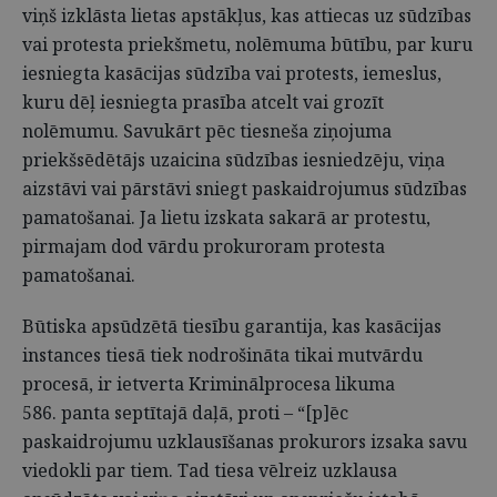
viņš izklāsta lietas apstākļus, kas attiecas uz sūdzības
vai protesta priekšmetu, nolēmuma būtību, par kuru
iesniegta kasācijas sūdzība vai protests, iemeslus,
kuru dēļ iesniegta prasība atcelt vai grozīt
nolēmumu. Savukārt pēc tiesneša ziņojuma
priekšsēdētājs uzaicina sūdzības iesniedzēju, viņa
aizstāvi vai pārstāvi sniegt paskaidrojumus sūdzības
pamatošanai. Ja lietu izskata sakarā ar protestu,
pirmajam dod vārdu prokuroram protesta
pamatošanai.
Būtiska apsūdzētā tiesību garantija, kas kasācijas
instances tiesā tiek nodrošināta tikai mutvārdu
procesā, ir ietverta Kriminālprocesa likuma
586. panta septītajā daļā, proti – “[p]ēc
paskaidrojumu uzklausīšanas prokurors izsaka savu
viedokli par tiem. Tad tiesa vēlreiz uzklausa