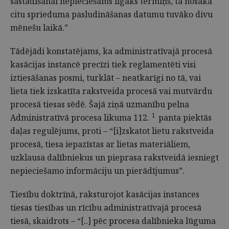
sastādīšanai nepieciešams ilgāks termiņš, tā nosaka
citu sprieduma pasludināšanas datumu tuvāko divu
mēnešu laikā.”
Tādējādi konstatējams, ka administratīvajā procesā
kasācijas instancē precīzi tiek reglamentēti visi
iztiesāšanas posmi, turklāt – neatkarīgi no tā, vai
lieta tiek izskatīta rakstveida procesā vai mutvārdu
procesā tiesas sēdē. Šajā ziņā uzmanību pelna
1
Administratīvā procesa likuma 112.
panta piektās
daļas regulējums, proti – “[i]zskatot lietu rakstveida
procesā, tiesa iepazīstas ar lietas materiāliem,
uzklausa dalībniekus un pieprasa rakstveidā iesniegt
nepieciešamo informāciju un pierādījumus”.
Tiesību doktrīnā, raksturojot kasācijas instances
tiesas tiesības un rīcību administratīvajā procesā
tiesā, skaidrots – “[..] pēc procesa dalībnieka lūguma