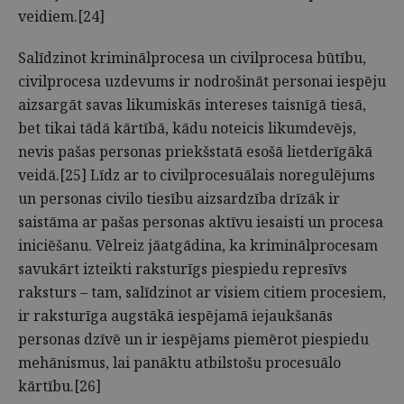
veidiem.[24]
Salīdzinot kriminālprocesa un civilprocesa būtību,
civilprocesa uzdevums ir nodrošināt personai iespēju
aizsargāt savas likumiskās intereses taisnīgā tiesā,
bet tikai tādā kārtībā, kādu noteicis likumdevējs,
nevis pašas personas priekšstatā esošā lietderīgākā
veidā.[25] Līdz ar to civilprocesuālais noregulējums
un personas civilo tiesību aizsardzība drīzāk ir
saistāma ar pašas personas aktīvu iesaisti un procesa
iniciēšanu. Vēlreiz jāatgādina, ka kriminālprocesam
savukārt izteikti raksturīgs piespiedu represīvs
raksturs – tam, salīdzinot ar visiem citiem procesiem,
ir raksturīga augstākā iespējamā iejaukšanās
personas dzīvē un ir iespējams piemērot piespiedu
mehānismus, lai panāktu atbilstošu procesuālo
kārtību.[26]