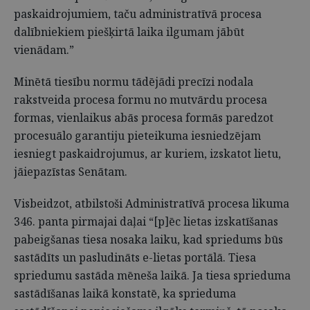
paskaidrojumiem, taču administratīvā procesa
dalībniekiem piešķirtā laika ilgumam jābūt
vienādam.”
Minētā tiesību normu tādējādi precīzi nodala
rakstveida procesa formu no mutvārdu procesa
formas, vienlaikus abās procesa formās paredzot
procesuālo garantiju pieteikuma iesniedzējam
iesniegt paskaidrojumus, ar kuriem, izskatot lietu,
jāiepazīstas Senātam.
Visbeidzot, atbilstoši Administratīvā procesa likuma
346. panta pirmajai daļai “[p]ēc lietas izskatīšanas
pabeigšanas tiesa nosaka laiku, kad spriedums būs
sastādīts un pasludināts e-lietas portālā. Tiesa
spriedumu sastāda mēneša laikā. Ja tiesa sprieduma
sastādīšanas laikā konstatē, ka sprieduma