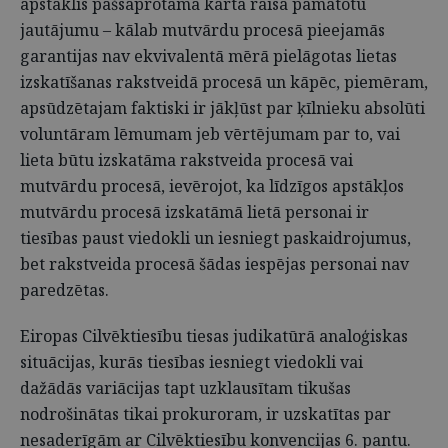
apstāklis pašsaprotamā kārtā raisa pamatotu
jautājumu – kālab mutvārdu procesā pieejamās
garantijas nav ekvivalentā mērā pielāgotas lietas
izskatīšanas rakstveidā procesā un kāpēc, piemēram,
apsūdzētajam faktiski ir jākļūst par ķīlnieku absolūti
voluntāram lēmumam jeb vērtējumam par to, vai
lieta būtu izskatāma rakstveida procesā vai
mutvārdu procesā, ievērojot, ka līdzīgos apstākļos
mutvārdu procesā izskatāmā lietā personai ir
tiesības paust viedokli un iesniegt paskaidrojumus,
bet rakstveida procesā šādas iespējas personai nav
paredzētas.
Eiropas Cilvēktiesību tiesas judikatūrā analoģiskas
situācijas, kurās tiesības iesniegt viedokli vai
dažādās variācijas tapt uzklausītam tikušas
nodrošinātas tikai prokuroram, ir uzskatītas par
nesaderīgām ar Cilvēktiesību konvencijas 6. pantu.