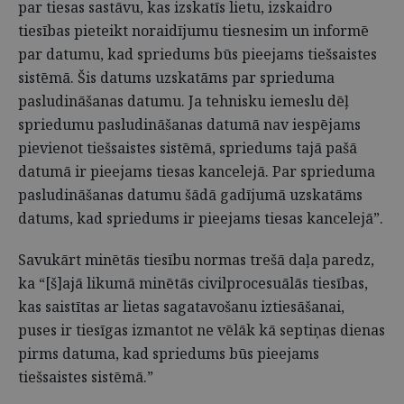
par tiesas sastāvu, kas izskatīs lietu, izskaidro
tiesības pieteikt noraidījumu tiesnesim un informē
par datumu, kad spriedums būs pieejams tiešsaistes
sistēmā. Šis datums uzskatāms par sprieduma
pasludināšanas datumu. Ja tehnisku iemeslu dēļ
spriedumu pasludināšanas datumā nav iespējams
pievienot tiešsaistes sistēmā, spriedums tajā pašā
datumā ir pieejams tiesas kancelejā. Par sprieduma
pasludināšanas datumu šādā gadījumā uzskatāms
datums, kad spriedums ir pieejams tiesas kancelejā”.
Savukārt minētās tiesību normas trešā daļa paredz,
ka “[š]ajā likumā minētās civilprocesuālās tiesības,
kas saistītas ar lietas sagatavošanu iztiesāšanai,
puses ir tiesīgas izmantot ne vēlāk kā septiņas dienas
pirms datuma, kad spriedums būs pieejams
tiešsaistes sistēmā.”