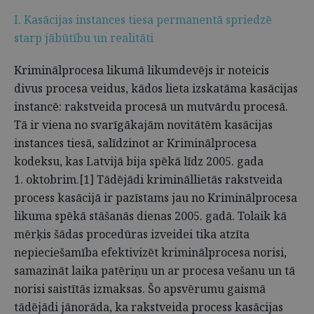
I. Kasācijas instances tiesa permanentā spriedzē
starp jābūtību un realitāti
Kriminālprocesa likumā likumdevējs ir noteicis
divus procesa veidus, kādos lieta izskatāma kasācijas
instancē: rakstveida procesā un mutvārdu procesā.
Tā ir viena no svarīgākajām novitātēm kasācijas
instances tiesā, salīdzinot ar Kriminālprocesa
kodeksu, kas Latvijā bija spēkā līdz 2005. gada
1. oktobrim.[1] Tādējādi krimināllietās rakstveida
process kasācijā ir pazīstams jau no Kriminālprocesa
likuma spēkā stāšanās dienas 2005. gadā. Tolaik kā
mērķis šādas procedūras izveidei tika atzīta
nepieciešamība efektivizēt kriminālprocesa norisi,
samazināt laika patēriņu un ar procesa vešanu un tā
norisi saistītās izmaksas. Šo apsvērumu gaismā
tādējādi jānorāda, ka rakstveida process kasācijas