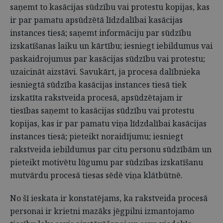
saņemt to kasācijas sūdzību vai protestu kopijas, kas
ir par pamatu apsūdzētā līdzdalībai kasācijas
instances tiesā; saņemt informāciju par sūdzību
izskatīšanas laiku un kārtību; iesniegt iebildumus vai
paskaidrojumus par kasācijas sūdzību vai protestu;
uzaicināt aizstāvi. Savukārt, ja procesa dalībnieka
iesniegtā sūdzība kasācijas instances tiesā tiek
izskatīta rakstveida procesā, apsūdzētajam ir
tiesības saņemt to kasācijas sūdzību vai protestu
kopijas, kas ir par pamatu viņa līdzdalībai kasācijas
instances tiesā; pieteikt noraidījumu; iesniegt
rakstveida iebildumus par citu personu sūdzībām un
pieteikt motivētu lūgumu par sūdzības izskatīšanu
mutvārdu procesā tiesas sēdē viņa klātbūtnē.
No šī ieskata ir konstatējams, ka rakstveida procesā
personai ir krietni mazāks jēgpilni izmantojamo