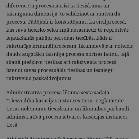
diferencētu procesa norisi tā tiesiskuma un
taisnīguma dimensijā, to salīdzinot ar mutvārdu
procesu. Tādējādi ir konstatējams, ka civilprocesā,
kas savu tiesisko seku ziņā nesasniedz to represīvās
iejaukšanās pakāpi personas tiesībās, kāds ir
raksturīgs kriminālprocesam, likumdevējs ir noteicis
daudz augstāku taisnīga procesa norises latiņu, tajā
skaitā piešķirot tiesības arī rakstveida procesā
īstenot savas procesuālās tiesības un iesniegt
rakstveida paskaidrojumus.
Administratīvā procesa likuma sestā sadaļa
“Tiesvedība kasācijas instances tiesā” reglamentē
tiesas nolēmumu tiesiskuma un likumības pārbaudi
administratīvā procesa ietvaros kasācijas instances
tiesā.