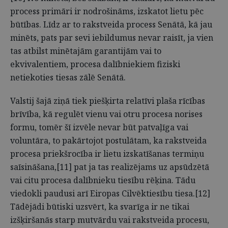
process primāri ir nodrošināms, izskatot lietu pēc
būtības. Līdz ar to rakstveida process Senātā, kā jau
minēts, pats par sevi iebildumus nevar raisīt, ja vien
tas atbilst minētajām garantijām vai to
ekvivalentiem, procesa dalībniekiem fiziski
netiekoties tiesas zālē Senātā.
Valstij šajā ziņā tiek piešķirta relatīvi plaša rīcības
brīvība, kā regulēt vienu vai otru procesa norises
formu, tomēr šī izvēle nevar būt patvaļīga vai
voluntāra, to pakārtojot postulātam, ka rakstveida
procesa priekšrocība ir lietu izskatīšanas termiņu
saīsināšana,[11] pat ja tas realizējams uz apsūdzētā
vai citu procesa dalībnieku tiesību rēķina. Tādu
viedokli paudusi arī Eiropas Cilvēktiesību tiesa.[12]
Tādējādi būtiski uzsvērt, ka svarīga ir ne tikai
izšķiršanās starp mutvārdu vai rakstveida procesu,