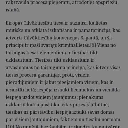
rakstveida procesā pieņemtu, atrodoties apspriežu
istabā.
Eiropas Cilvēktiesību tiesa ir atzinusi, ka lietas
mutiska un atklāta izskatīšana ir pamatprincips, kas
ietverts Cilvēktiesību konvencijas 6. pantā, un šis
princips ir īpaši svarīgs krimināllietās.[9] Viens no
taisnīgas tiesas elementiem ir tiesības tikt
uzklausītam. Tiesības tikt uzklausītam ir
atvasināmas no taisnīguma principa, kas ietver visas
tiesas procesa garantijas, proti, visiem
pierādījumiem ir jābūt pieejamiem visiem, kas ir
iesaistīti lietā; iespēja izsaukt lieciniekus un vienāda
iespēja uzdot viņiem jautājumus; pienākums
uzklausīt katru pusi tikai citas puses klātbūtnē;
tiesības uz pārstāvību; iespēja izteikt savas domas
par visiem jautājumiem, faktiem un tiesību normām.
[10] No minētā, bez šaubām, ir skaidrs, ka mutvārdu