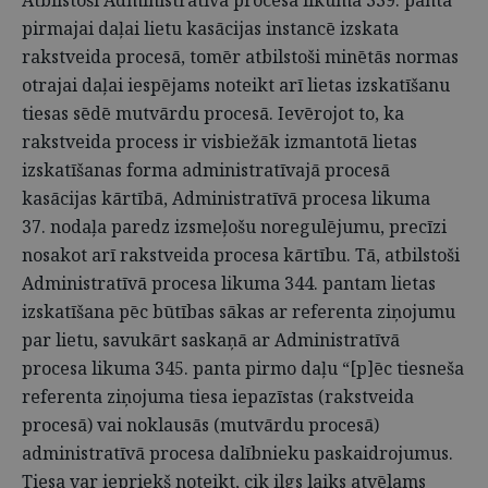
Atbilstoši Administratīvā procesa likuma 339. panta
pirmajai daļai lietu kasācijas instancē izskata
rakstveida procesā, tomēr atbilstoši minētās normas
otrajai daļai iespējams noteikt arī lietas izskatīšanu
tiesas sēdē mutvārdu procesā. Ievērojot to, ka
rakstveida process ir visbiežāk izmantotā lietas
izskatīšanas forma administratīvajā procesā
kasācijas kārtībā, Administratīvā procesa likuma
37. nodaļa paredz izsmeļošu noregulējumu, precīzi
nosakot arī rakstveida procesa kārtību. Tā, atbilstoši
Administratīvā procesa likuma 344. pantam lietas
izskatīšana pēc būtības sākas ar referenta ziņojumu
par lietu, savukārt saskaņā ar Administratīvā
procesa likuma 345. panta pirmo daļu “[p]ēc tiesneša
referenta ziņojuma tiesa iepazīstas (rakstveida
procesā) vai noklausās (mutvārdu procesā)
administratīvā procesa dalībnieku paskaidrojumus.
Tiesa var iepriekš noteikt, cik ilgs laiks atvēlams