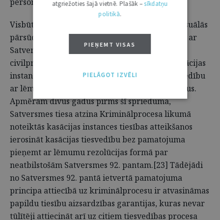
personu tiesību aizsardzības prasības.[22]
atgriežoties šajā vietnē. Plašāk –
sīkdatņu
politikā
.
Visbūtiskāk civilprocesuālās un kriminālprocesuālās
pārsūdzības elementu atšķirības tika iezīmētas ar
PIEŅEMT VISAS
Satversmes tiesas spriedumu, kas noteica, ka
civilprocesā, atšķirībā no kriminālprocesa, kasācijas
instance drīkst atteikt ierosināt kasācijas tiesvedību
PIELĀGOT IZVĒLI
ar lēmumu rezolūcijas formā, nenorādot motīvus.
Apmēram divus gadus pirms šī sprieduma,
Satversmes tiesa atzina Kriminālprocesa likumā
noteiktās kasācijas instances tiesības atteikšanos
ierosināt kasācijas tiesvedību bez pamatojuma
pieņemt ar lēmumu rezolūcijas formā par
neatbilstošām Satversmes 92. pantam.[23] Tādējādi
no Satversmes 92. pantā ietvertā pamatojuma
principa attiecībā uz kriminālprocesu ir atvasināmas
papildu tiesību aizsardzības garantijas, kuras nevar
tūlītēji attiecināt arī uz citiem tiesvedības procesa