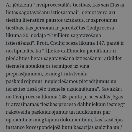
Ar jēdzienu “civilprocesuālās tiesības, kas saistītas ar
lietas sagatavošanu iztiesāšanai”, ņemot vērā arī
tiesību literatūrā paustos uzskatus, ir saprotamas
tiesības, kas personai ir paredzētas Civilprocesa
likuma 20. nodaļā “Civillietu sagatavošana
iztiesāšanai”. Proti, Civilprocesa likuma 147. pantā ir
nostiprināts, ka “[l]ietas dalībnieku pienākums ir
piedalīties lietas sagatavošanā iztiesāšanai: atbildēt
tiesneša noteiktajos termiņos uz viņa
pieprasījumiem, iesniegt rakstveida
paskaidrojumus, nepieciešamos pierādījumus un
ierasties tiesā pēc tiesneša uzaicinājuma”. Savukārt
no Civilprocesa likuma 148. panta procesuālās jēgas
ir atvasināmas tiesības procesa dalībniekam iesniegt
rakstveida paskaidrojumus un iebildumus par
oponenta iesniegtajiem dokumentiem, kas kasācijas
instancē korespondējoši būtu kasācijas sūdzība un /