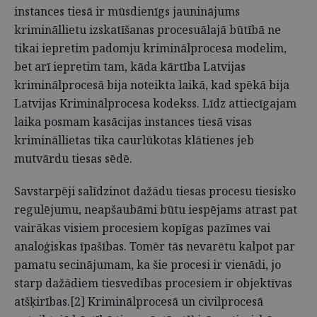
instances tiesā ir mūsdienīgs jauninājums
krimināllietu izskatīšanas procesuālajā būtībā ne
tikai iepretim padomju kriminālprocesa modelim,
bet arī iepretim tam, kāda kārtība Latvijas
kriminālprocesā bija noteikta laikā, kad spēkā bija
Latvijas Kriminālprocesa kodekss. Līdz attiecīgajam
laika posmam kasācijas instances tiesā visas
krimināllietas tika caurlūkotas klātienes jeb
mutvārdu tiesas sēdē.
Savstarpēji salīdzinot dažādu tiesas procesu tiesisko
regulējumu, neapšaubāmi būtu iespējams atrast pat
vairākas visiem procesiem kopīgas pazīmes vai
analoģiskas īpašības. Tomēr tās nevarētu kalpot par
pamatu secinājumam, ka šie procesi ir vienādi, jo
starp dažādiem tiesvedības procesiem ir objektīvas
atšķirības.[2] Kriminālprocesā un civilprocesā