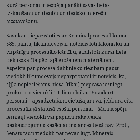
kurā personai ir iespēja panākt savas lietas
izskatīšanu un tiesību un tiesisko interešu
aizstāvēšanu.
Savukārt, iepazīstoties ar Kriminālprocesa likuma
585. pantu, likumdevējs ir noteicis ļoti lakonisku un
vispārīgu procesuālo kārtību, atbilstoši kurai lieta
tiek izskatīta pēc tajā esošajiem materiāliem.
Aspektā par procesa dalībnieku tiesībām paust
viedokli likumdevējs nepārprotami ir noteicis, ka,
“[j]a nepieciešams, tiesa [tikai] pieprasa iesniegt
prokurora viedokli 10 dienu laikā.” Savukārt
personai – apsūdzētajam, cietušajam vai jebkurā citā
procesuālajā statusā esošai personai – šādu iespēju
iesniegt viedokli vai papildu rakstveida
paskaidrojumus kasācijas instances tiesā nav. Proti,
Senāts tādu viedokli pat nevar lūgt. Minētais