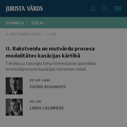
DOMNĪCA
ESEJA
6. SEPTEMBRIS 2023 • 13:35
II. Rakstveida un mutvārdu procesa
modalitātes kasācijas kārtībā
Tiesību uz taisnīgu tiesu īstenošanas īpatnības
kriminālprocesā kasācijas instances tiesā
DR. IUR. CAND.
EGONS RUSANOVS
MG. IUR.
LINDA LIELBRIEDE