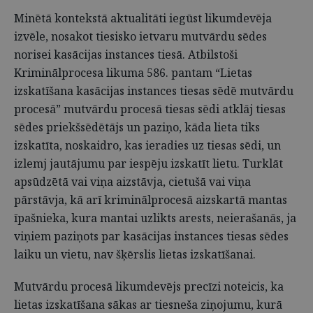
Minētā kontekstā aktualitāti iegūst likumdevēja
izvēle, nosakot tiesisko ietvaru mutvārdu sēdes
norisei kasācijas instances tiesā. Atbilstoši
Kriminālprocesa likuma 586. pantam “Lietas
izskatīšana kasācijas instances tiesas sēdē mutvārdu
procesā” mutvārdu procesā tiesas sēdi atklāj tiesas
sēdes priekšsēdētājs un paziņo, kāda lieta tiks
izskatīta, noskaidro, kas ieradies uz tiesas sēdi, un
izlemj jautājumu par iespēju izskatīt lietu. Turklāt
apsūdzētā vai viņa aizstāvja, cietušā vai viņa
pārstāvja, kā arī kriminālprocesā aizskartā mantas
īpašnieka, kura mantai uzlikts arests, neierašanās, ja
viņiem paziņots par kasācijas instances tiesas sēdes
laiku un vietu, nav šķērslis lietas izskatīšanai.
Mutvārdu procesā likumdevējs precīzi noteicis, ka
lietas izskatīšana sākas ar tiesneša ziņojumu, kurā