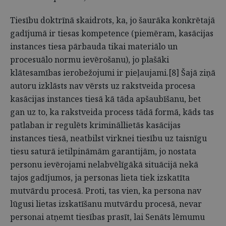
Tiesību doktrīnā skaidrots, ka, jo šaurāka konkrētajā
gadījumā ir tiesas kompetence (piemēram, kasācijas
instances tiesa pārbauda tikai materiālo un
procesuālo normu ievērošanu), jo plašāki
klātesamības ierobežojumi ir pieļaujami.[8] Šajā ziņā
autoru izklāsts nav vērsts uz rakstveida procesa
kasācijas instances tiesā kā tāda apšaubīšanu, bet
gan uz to, ka rakstveida process tādā formā, kāds tas
patlaban ir regulēts krimināllietās kasācijas
instances tiesā, neatbilst virknei tiesību uz taisnīgu
tiesu saturā ietilpināmām garantijām, jo nostata
personu ievērojami nelabvēlīgākā situācijā nekā
tajos gadījumos, ja personas lieta tiek izskatīta
mutvārdu procesā. Proti, tas vien, ka persona nav
lūgusi lietas izskatīšanu mutvārdu procesā, nevar
personai atņemt tiesības prasīt, lai Senāts lēmumu