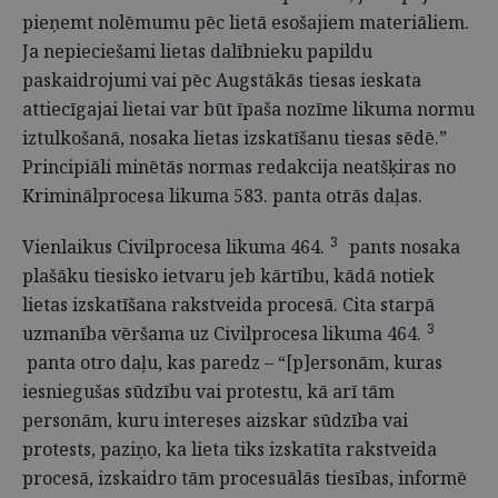
pieņemt nolēmumu pēc lietā esošajiem materiāliem.
Ja nepieciešami lietas dalībnieku papildu
paskaidrojumi vai pēc Augstākās tiesas ieskata
attiecīgajai lietai var būt īpaša nozīme likuma normu
iztulkošanā, nosaka lietas izskatīšanu tiesas sēdē.”
Principiāli minētās normas redakcija neatšķiras no
Kriminālprocesa likuma 583. panta otrās daļas.
3
Vienlaikus Civilprocesa likuma 464.
pants nosaka
plašāku tiesisko ietvaru jeb kārtību, kādā notiek
lietas izskatīšana rakstveida procesā. Cita starpā
3
uzmanība vēršama uz Civilprocesa likuma 464.
panta otro daļu, kas paredz – “[p]ersonām, kuras
iesniegušas sūdzību vai protestu, kā arī tām
personām, kuru intereses aizskar sūdzība vai
protests, paziņo, ka lieta tiks izskatīta rakstveida
procesā, izskaidro tām procesuālās tiesības, informē