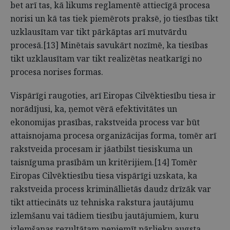
bet arī tas, kā likums reglamentē attiecīgā procesa
norisi un kā tas tiek piemērots praksē, jo tiesības tikt
uzklausītam var tikt pārkāptas arī mutvārdu
procesā.[13] Minētais savukārt nozīmē, ka tiesības
tikt uzklausītam var tikt realizētas neatkarīgi no
procesa norises formas.
Vispārīgi raugoties, arī Eiropas Cilvēktiesību tiesa ir
norādījusi, ka, ņemot vērā efektivitātes un
ekonomijas prasības, rakstveida process var būt
attaisnojama procesa organizācijas forma, tomēr arī
rakstveida procesam ir jāatbilst tiesiskuma un
taisnīguma prasībām un kritērijiem.[14] Tomēr
Eiropas Cilvēktiesību tiesa vispārīgi uzskata, ka
rakstveida process krimināllietās daudz drīzāk var
tikt attiecināts uz tehniska rakstura jautājumu
izlemšanu vai tādiem tiesību jautājumiem, kuru
izlemšanas rezultātam nepiemīt pārlieku augsta