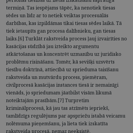
personas tiesības uz lietas izskatīšanu saprātīgā
termiņā. Tas iespējams tāpēc, ka nenotiek tiesas
sēdes un līdz ar to netiek veiktas procesuālās
darbības, kas izpildāmas tikai tiesas sēdes laikā. Tā
tiek ietaupīts gan procesa dalībnieku, gan tiesas
laiks.[6] Turklāt rakstveida process ļauj izvairīties no
kasācijas sūdzībā jau izteikto argumentu
atkārtošanas un koncentrēt uzmanību uz juridisko
problēmu risināšanu. Tomēr, kā sevišķi uzsvērts
tiesību doktrīnā, attiecībā uz sprieduma taisīšanu
rakstveida un mutvārdu process, piemēram,
civilprocesā kasācijas instances tiesā ir nemainīgi
vienāds, jo spriedumam jāatbilst visām likumā
noteiktajām prasībām.[7] Turpretim
kriminālprocesā, kā jau tas atzīmēts iepriekš,
tamlīdzīgs regulējums par apspriežu istabā veicamu
nolēmuma pieņemšanu, ja lieta tiek izskatīta
rakstveida procesā, nemaz neeksistē.