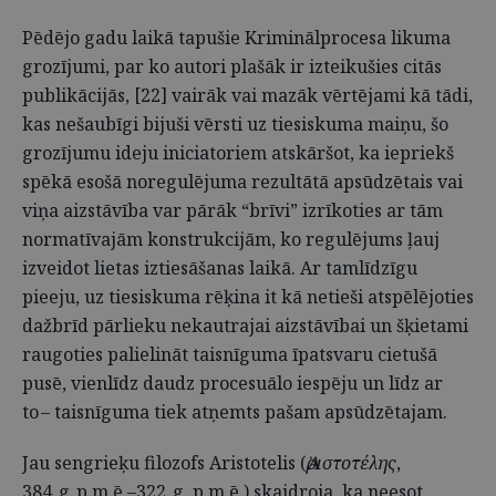
Pēdējo gadu laikā tapušie Kriminālprocesa likuma
grozījumi, par ko autori plašāk ir izteikušies citās
publikācijās, [22] vairāk vai mazāk vērtējami kā tādi,
kas nešaubīgi bijuši vērsti uz tiesiskuma maiņu, šo
grozījumu ideju iniciatoriem atskāršot, ka iepriekš
spēkā esošā noregulējuma rezultātā apsūdzētais vai
viņa aizstāvība var pārāk “brīvi” izrīkoties ar tām
normatīvajām konstrukcijām, ko regulējums ļauj
izveidot lietas iztiesāšanas laikā. Ar tamlīdzīgu
pieeju, uz tiesiskuma rēķina it kā netieši atspēlējoties
dažbrīd pārlieku nekautrajai aizstāvībai un šķietami
raugoties palielināt taisnīguma īpatsvaru cietušā
pusē, vienlīdz daudz procesuālo iespēju un līdz ar
to – taisnīguma tiek atņemts pašam apsūdzētajam.
Jau sengrieķu filozofs Aristotelis (
Ἀριστοτέλης
,
384. g. p.m.ē.–322. g. p.m.ē.) skaidroja, ka neesot