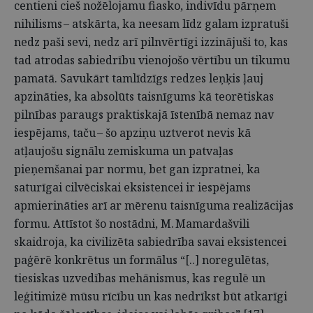
centieni cieš nožēlojamu fiasko, indivīdu pārņem
nihilisms – atskārta, ka neesam līdz galam izpratuši
nedz paši sevi, nedz arī pilnvērtīgi izzinājuši to, kas
tad atrodas sabiedrību vienojošo vērtību un tikumu
pamatā. Savukārt tamlīdzīgs redzes leņķis ļauj
apzināties, ka absolūts taisnīgums kā teorētiskas
pilnības paraugs praktiskajā īstenībā nemaz nav
iespējams, taču – šo apziņu uztverot nevis kā
atļaujošu signālu zemiskuma un patvaļas
pieņemšanai par normu, bet gan izpratnei, ka
saturīgai cilvēciskai eksistencei ir iespējams
apmierināties arī ar mērenu taisnīguma realizācijas
formu. Attīstot šo nostādni, M. Mamardašvili
skaidroja, ka civilizēta sabiedrība savai eksistencei
paģērē konkrētus un formālus “[..] noregulētas,
tiesiskas uzvedības mehānismus, kas regulē un
leģitimizē mūsu rīcību un kas nedrīkst būt atkarīgi