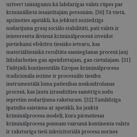
uztvert taisnīgumu kā labdarīgas valsts rūpes par
krimināllietā iesaistītajām personām. [30] Tā vietā,
apzinoties apstākli, ka jebkurš noziedzīgs
nodarījums grauj sociālo stabilitāti, pati valsts ir
ieinteresēta ikvienā kriminālprocesā izveidot
pietiekami efektīvu tiesisko ietvaru, kas
materiāltiesiskā rezultāta sasniegšanas procesā ļauj
līdzdarboties gan apsūdzētajam, gan cietušajam. [31]
Tādējādi kontinentālās Eiropas kriminālprocesa
tradicionāla iezīme ir procesuālo tiesību
instrumentālā loma patiesības noskaidrošanas
procesā, kas ļautu izraudzīties samērīgu sodu
iepretim nodarījuma raksturam. [32] Tamlīdzīga
īpatnība saistāma ar apstākli, ka jauktā
kriminālprocesa modelī, kura pirmstiesas
kriminālprocesa posmam vairumā kontinenta valstu
ir raksturīga tieši inkvizitoriālā procesa norises