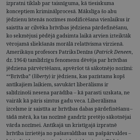
izpratni tiklab par taisnīguma, kā tiesiskuma
konceptiem kriminālprocesā. Mākslīga šo abu
jēdzienu īstenās nozīmes modificēšana vienlaikus ir
saistīta ar cilvēka brīvības jēdziena pārdefinēšanu,
ko sekmējusi pēdējā gadsimta laikā arvien izteiktāk
vērojamā sliekšanās morālā relatīvisma virzienā.
Amerikāņu profesors Patriks Denīns (
Patrick Deneen
,
dz. 1964) tamlīdzīgu fenomenu dēvēja par brīvības
jēdziena pārvērtēšanu, apvēršot tā sākotnējo nozīmi:
““Brīvība” (
liberty
) ir jēdziens, kas pazīstams kopš
antīkajiem laikiem, savukārt liberālisms ir
salīdzinoši nesena parādība – kā parasti uzskata, ne
vairāk kā pāris simtus gadu veca. Liberālisma
izcelsme ir saistīta ar brīvības dabas pārdefinēšanu –
tādā mērā, ka tas nozīmē gandrīz pretējo sākotnējai
vārda nozīmei. Antīkajā un kristīgajā izpratnē
brīvība izrietēja no pašsavaldības un pašpārvaldes –