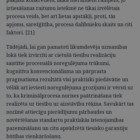
pakļaut konkrētiem, laikā mērāmiem rāmjiem, jo
iztiesāšanas raitumu ietekmē ne tikai izvēlētais
procesa veids, bet arī lietas apstākļi, proti, tās
apjoms, sarežģītība, procesa dalībnieku skaits un citi
faktori. [21]
Tādējādi, lai gan pamatoti likumdevēja uzmanības
lokā tiek izvirzīti ar cietušā tiesību realizāciju
saistītie procesuālā noregulējuma trūkumi,
kognitīva konvencionālisma un pārprasta
pragmatisma rezultātā visi praktiski piedāvātie un
vēlāk arī ieviesti noregulējuma grozījumi ir vērsti uz
to, ka kriminālprocesa norises paātrināšana tiek
realizēta uz tiesību uz aizstāvību rēķina. Savukārt tas
nozīmē attiecīgu pierādījumu pārbaudes un
novērtēšanas standartu praktiskās īstenojamības
pazemināšanu un citu apsūdzētā tiesisko garantiju
būtības vienkāršošanu.