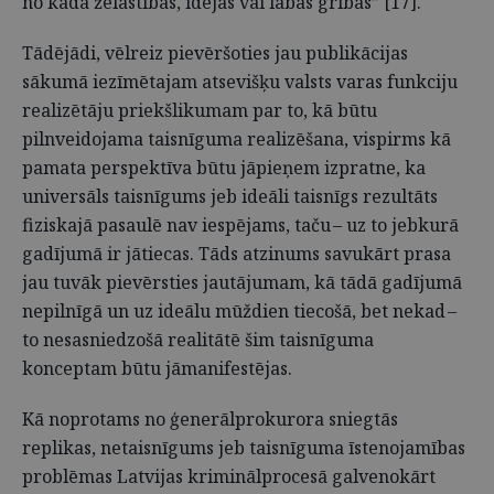
no kāda žēlastības, idejas vai labās gribas” [17].
Tādējādi, vēlreiz pievēršoties jau publikācijas
sākumā iezīmētajam atsevišķu valsts varas funkciju
realizētāju priekšlikumam par to, kā būtu
pilnveidojama taisnīguma realizēšana, vispirms kā
pamata perspektīva būtu jāpieņem izpratne, ka
universāls taisnīgums jeb ideāli taisnīgs rezultāts
fiziskajā pasaulē nav iespējams, taču – uz to jebkurā
gadījumā ir jātiecas. Tāds atzinums savukārt prasa
jau tuvāk pievērsties jautājumam, kā tādā gadījumā
nepilnīgā un uz ideālu mūždien tiecošā, bet nekad –
to nesasniedzošā realitātē šim taisnīguma
konceptam būtu jāmanifestējas.
Kā noprotams no ģenerālprokurora sniegtās
replikas, netaisnīgums jeb taisnīguma īstenojamības
problēmas Latvijas kriminālprocesā galvenokārt