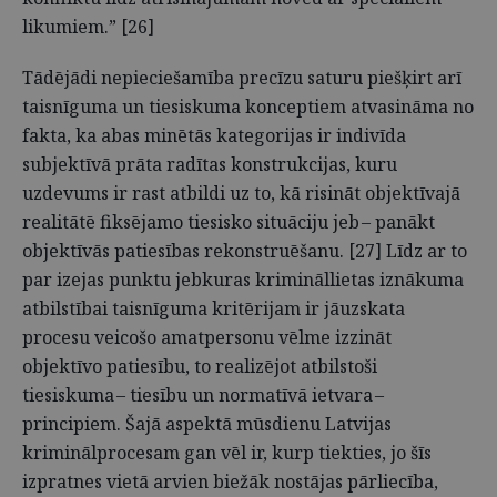
likumiem.” [26]
Tādējādi nepieciešamība precīzu saturu piešķirt arī
taisnīguma un tiesiskuma konceptiem atvasināma no
fakta, ka abas minētās kategorijas ir indivīda
subjektīvā prāta radītas konstrukcijas, kuru
uzdevums ir rast atbildi uz to, kā risināt objektīvajā
realitātē fiksējamo tiesisko situāciju jeb – panākt
objektīvās patiesības rekonstruēšanu. [27] Līdz ar to
par izejas punktu jebkuras krimināllietas iznākuma
atbilstībai taisnīguma kritērijam ir jāuzskata
procesu veicošo amatpersonu vēlme izzināt
objektīvo patiesību, to realizējot atbilstoši
tiesiskuma – tiesību un normatīvā ietvara –
principiem. Šajā aspektā mūsdienu Latvijas
kriminālprocesam gan vēl ir, kurp tiekties, jo šīs
izpratnes vietā arvien biežāk nostājas pārliecība,