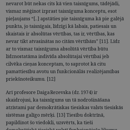
nevarot būt nekas cits kā vien taisnīgums, tādējādi,
vismaz mēģinot izprast taisnīguma konceptu, esot
pieļaujams “[..] apstāties pie taisnīguma kā pie galējā
punkta, jo taisnīgais, līdzīgi kā labais, patiesais un
skaistais ir absolūtas vērtības, tas ir, vērtības, kas
nevar tikt atvasinātas no citām vērtībām” [11]. Līdz
ar to vismaz taisnīguma absolūtā vērtība būtu
līdznostatāma indivīda absolūtajai vērtībai jeb
cilvēka cieņas konceptam, to saprotot kā citu
pamattiesību avotu un funkcionālās realizējamības
priekšnoteikumu. [12]
Arī profesore Daiga Rezevska (dz. 1974) ir
skaidrojusi, ka taisnīgums un tā nodrošināšana
atzīstami par demokrātiskas tiesiskas valsts tiesiskās
sistēmas galīgo mērķi. [13] Tiesību doktrīnā,
papildinot šo viedokli, uzsvērts, ka tieši