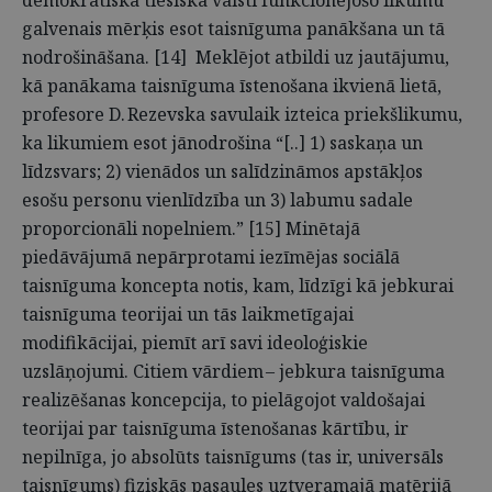
demokrātiskā tiesiskā valstī funkcionējošo likumu
galvenais mērķis esot taisnīguma panākšana un tā
nodrošināšana. [14] Meklējot atbildi uz jautājumu,
kā panākama taisnīguma īstenošana ikvienā lietā,
profesore D. Rezevska savulaik izteica priekšlikumu,
ka likumiem esot jānodrošina “[..] 1) saskaņa un
līdzsvars; 2) vienādos un salīdzināmos apstākļos
esošu personu vienlīdzība un 3) labumu sadale
proporcionāli nopelniem.” [15] Minētajā
piedāvājumā nepārprotami iezīmējas sociālā
taisnīguma koncepta notis, kam, līdzīgi kā jebkurai
taisnīguma teorijai un tās laikmetīgajai
modifikācijai, piemīt arī savi ideoloģiskie
uzslāņojumi. Citiem vārdiem – jebkura taisnīguma
realizēšanas koncepcija, to pielāgojot valdošajai
teorijai par taisnīguma īstenošanas kārtību, ir
nepilnīga, jo absolūts taisnīgums (tas ir, universāls
taisnīgums) fiziskās pasaules uztveramajā matērijā