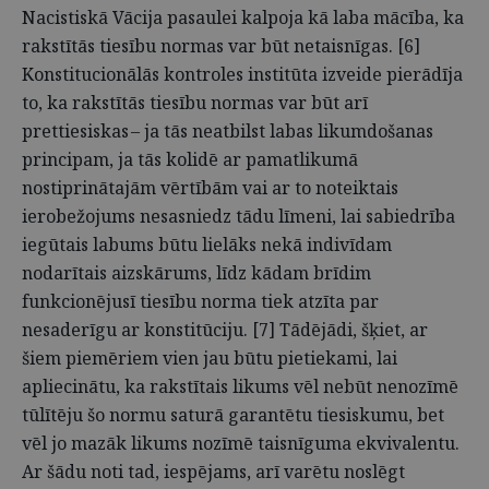
Nacistiskā Vācija pasaulei kalpoja kā laba mācība, ka
rakstītās tiesību normas var būt netaisnīgas. [6]
Konstitucionālās kontroles institūta izveide pierādīja
to, ka rakstītās tiesību normas var būt arī
prettiesiskas – ja tās neatbilst labas likumdošanas
principam, ja tās kolidē ar pamatlikumā
nostiprinātajām vērtībām vai ar to noteiktais
ierobežojums nesasniedz tādu līmeni, lai sabiedrība
iegūtais labums būtu lielāks nekā indivīdam
nodarītais aizskārums, līdz kādam brīdim
funkcionējusī tiesību norma tiek atzīta par
nesaderīgu ar konstitūciju. [7] Tādējādi, šķiet, ar
šiem piemēriem vien jau būtu pietiekami, lai
apliecinātu, ka rakstītais likums vēl nebūt nenozīmē
tūlītēju šo normu saturā garantētu tiesiskumu, bet
vēl jo mazāk likums nozīmē taisnīguma ekvivalentu.
Ar šādu noti tad, iespējams, arī varētu noslēgt