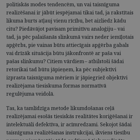
politiskās modes tendencēm, un vai taisnīguma
realizēšanai ir jābūt iespējamai tikai tad, ja rakstītais
likuma burts atļauj vienu rīcību, bet aizliedz kādu
citu? Piedāvājot pavisam primitīvu analoģiju – vai
tad, ja pēc palaišanās slinkumā vairs neder iemīļotais
apģērbs, pie vainas būtu attiecīgais apģērba gabals
vai drīzāk situācija būtu jākonfrontē ar paša vai
pašas slinkumu? Citiem vārdiem – atbilstoši šādai
retorikai tad būtu jāpieņem, ka pēc subjektīvi
izprasta taisnīguma mēriem ir jāpiegriež objektīvi
realizējama tiesiskuma formas normatīvā
regulējuma veidolā.
Tas, ka tamlīdzīga metode likumdošanas ceļā
realizējamai esošās tiesiskās realitātes koriģēšanai ir
intelektuāli defektīva, ir acīmredzami. Sekojot šādai
taisnīguma realizēšanas instrukcijai, ikviens tiesību