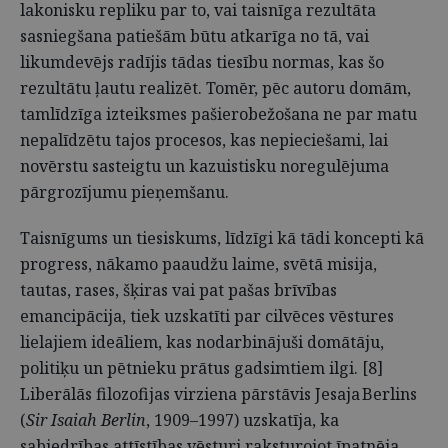
lakonisku repliku par to, vai taisnīga rezultāta
sasniegšana patiešām būtu atkarīga no tā, vai
likumdevējs radījis tādas tiesību normas, kas šo
rezultātu ļautu realizēt. Tomēr, pēc autoru domām,
tamlīdzīga izteiksmes pašierobežošana ne par matu
nepalīdzētu tajos procesos, kas nepieciešami, lai
novērstu sasteigtu un kazuistisku noregulējuma
pārgrozījumu pieņemšanu.
Taisnīgums un tiesiskums, līdzīgi kā tādi koncepti kā
progress, nākamo paaudžu laime, svētā misija,
tautas, rases, šķiras vai pat pašas brīvības
emancipācija, tiek uzskatīti par cilvēces vēstures
lielajiem ideāliem, kas nodarbinājuši domātāju,
politiķu un pētnieku prātus gadsimtiem ilgi. [8]
Liberālās filozofijas virziena pārstāvis Jesaja Berlins
(
Sir Isaiah Berlin
, 1909–1997) uzskatīja, ka
sabiedrības attīstības vēsturi raksturojot īpatnēja