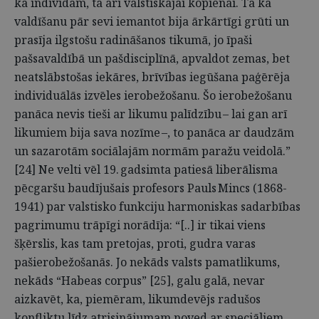
kā indivīdam, tā arī valstiskajai kopienai. Tā kā
valdīšanu pār sevi iemantot bija ārkārtīgi grūti un
prasīja ilgstošu radināšanos tikumā, jo īpaši
pašsavaldībā un pašdisciplīnā, apvaldot zemas, bet
neatslābstošas iekāres, brīvības iegūšana paģērēja
individuālās izvēles ierobežošanu. Šo ierobežošanu
panāca nevis tieši ar likumu palīdzību – lai gan arī
likumiem bija sava nozīme –, to panāca ar daudzām
un sazarotām sociālajām normām paražu veidolā.”
[24] Ne velti vēl 19. gadsimta patiesā liberālisma
pēcgaršu baudījušais profesors Pauls Mincs (1868-
1941) par valstisko funkciju harmoniskas sadarbības
pagrimumu trāpīgi norādīja: “[..] ir tikai viens
šķērslis, kas tam pretojas, proti, gudra varas
pašierobežošanās. Jo nekāds valsts pamatlikums,
nekāds “Habeas corpus” [25], galu galā, nevar
aizkavēt, ka, piemēram, likumdevējs radušos
konfliktu līdz atrisinājumam noved ar speciāliem