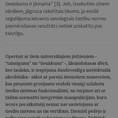
tiesiskums ir jāmaina” [3]. Jeb, izsakoties citiem
vārdiem, jāgroza rakstītais likums, ja esošā
regulējuma ietvaros sasniegtais tiesību normu
piemērošanas rezultāts netiek uzskatīts par
taisnīgu.
Operējot ar šiem universālajiem jēdzieniem –
“taisnīgums” un “tiesiskums” –, likumdošanas sfērā,
bez šaubām, ir iespējama daudzveidīga intelektuālā
akrobātika – sākot ar pareizi īstenotiem manevriem,
kas pieņemto grozījumu veidolā vienīgi uzlabotu
tiesību sistēmas funkcionalitāti, un turpinot arī ar
tādām normatīvi integrētām manipulācijām, kuru
iecere jau sākotnēji nemaz nav savietojama ar
tiesību sistēmu un tās vērtībām. Diemžēl pēdējo ir