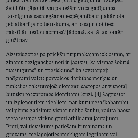
pulka vien vairāk nekā pirmo gadījumu. Tādējādi
šeit būtu jājautā: vai patiešām visos gadījumos
taisnīguma sasniegšanas iespējamība ir pakārtota
jeb atkarīga no tiesiskuma, ar to saprotot tieši
rakstītās tiesību normas? Jādomā, ka tā tas tomēr
gluži nav.
Aizsteidzoties pa priekšu turpmākajam izklāstam, ar
zināmu rezignācijas noti ir jāatzīst, ka vismaz šobrīd
“taisnīgums” un “tiesiskums” kā savstarpēji
nošķirami valsts pārvaldes darbības mērķus un
funkcijas raksturojoši elementi sastopas ar visnotaļ
būtisku to izpratnes identitātes krīzi. [4] Sagrūstot
un izplēnot tiem ideāliem, par kuru nesašķobāmību
vēl pirms gadsimta vispār nebija šaubu, radītā haosa
vietā iestājas virkne grūti atbildamu jautājumu.
Proti, vai tiesiskums patiešām ir maināms un
grozāms, pielāgojoties mirklīgām iegribām vai