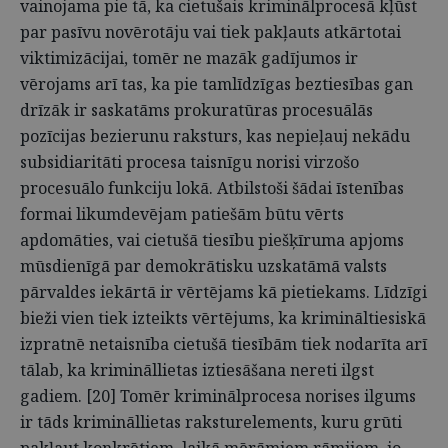
vainojama pie tā, ka cietušais kriminālprocesā kļūst
par pasīvu novērotāju vai tiek pakļauts atkārtotai
viktimizācijai, tomēr ne mazāk gadījumos ir
vērojams arī tas, ka pie tamlīdzīgas beztiesības gan
drīzāk ir saskatāms prokuratūras procesuālās
pozīcijas bezierunu raksturs, kas nepieļauj nekādu
subsidiaritāti procesa taisnīgu norisi virzošo
procesuālo funkciju lokā. Atbilstoši šādai īstenības
formai likumdevējam patiešām būtu vērts
apdomāties, vai cietušā tiesību piešķīruma apjoms
mūsdienīgā par demokrātisku uzskatāmā valsts
pārvaldes iekārtā ir vērtējams kā pietiekams. Līdzīgi
bieži vien tiek izteikts vērtējums, ka krimināltiesiskā
izpratnē netaisnība cietušā tiesībām tiek nodarīta arī
tālab, ka krimināllietas iztiesāšana nereti ilgst
gadiem. [20] Tomēr kriminālprocesa norises ilgums
ir tāds krimināllietas raksturelements, kuru grūti