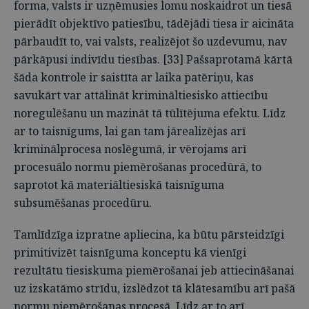
forma, valsts ir uzņēmusies lomu noskaidrot un tiesā
pierādīt objektīvo patiesību, tādējādi tiesa ir aicināta
pārbaudīt to, vai valsts, realizējot šo uzdevumu, nav
pārkāpusi indivīdu tiesības. [33] Pašsaprotamā kārtā
šāda kontrole ir saistīta ar laika patēriņu, kas
savukārt var attālināt krimināltiesisko attiecību
noregulēšanu un mazināt tā tūlītējuma efektu. Līdz
ar to taisnīgums, lai gan tam jārealizējas arī
kriminālprocesa noslēgumā, ir vērojams arī
procesuālo normu piemērošanas procedūrā, to
saprotot kā materiāltiesiskā taisnīguma
subsumēšanas procedūru.
Tamlīdzīga izpratne apliecina, ka būtu pārsteidzīgi
primitivizēt taisnīguma konceptu kā vienīgi
rezultātu tiesiskuma piemērošanai jeb attiecināšanai
uz izskatāmo strīdu, izslēdzot tā klātesamību arī pašā
normu piemērošanas procesā. Līdz ar to arī