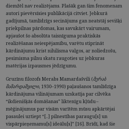
diemžēl nav realizējams. Plašāk gan šim fenomenam
autori pievērsīsies publikācijā citviet. Jebkurā
gadījumā, tamlīdzīgs secinājums gan neatstāj sevišķi
priekpilnas pārdomas, kas savukārt vairumam,
apjaušot šo absolūta taisnīguma praktiskās
realizēšanas neiespējamību, varētu stiprināt
kārdinājumu krist nihilisma valgos, ar noliedzošu,
pesimisma pilnu skatu raugoties uz jebkuras
matērijas izpausmes jēdzīgumu.
Gruzīnu filozofs Merabs Mamardašvili (
მერაბ
მამარდაშვილი
, 1930–1990) paļaušanos tamlīdzīga
kārdinājuma vilinājumam uzskatīja par cilvēka
“ikdienišķās domāšanas” liktenīgu kļūdu –
mēģinājumus par visām varītēm mūsu apkārtējai
pasaulei uztiept “[..] pilnestības paraugu[s] un
vispārpieņemamu[s] ideālu[s]” [16]. Brīdī, kad šie