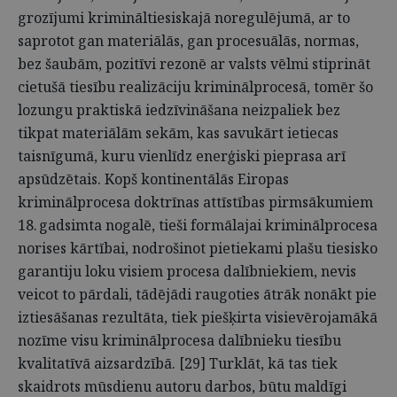
grozījumi krimināltiesiskajā noregulējumā, ar to
saprotot gan materiālās, gan procesuālās, normas,
bez šaubām, pozitīvi rezonē ar valsts vēlmi stiprināt
cietušā tiesību realizāciju kriminālprocesā, tomēr šo
lozungu praktiskā iedzīvināšana neizpaliek bez
tikpat materiālām sekām, kas savukārt ietiecas
taisnīgumā, kuru vienlīdz enerģiski pieprasa arī
apsūdzētais. Kopš kontinentālās Eiropas
kriminālprocesa doktrīnas attīstības pirmsākumiem
18. gadsimta nogalē, tieši formālajai kriminālprocesa
norises kārtībai, nodrošinot pietiekami plašu tiesisko
garantiju loku visiem procesa dalībniekiem, nevis
veicot to pārdali, tādējādi raugoties ātrāk nonākt pie
iztiesāšanas rezultāta, tiek piešķirta visievērojamākā
nozīme visu kriminālprocesa dalībnieku tiesību
kvalitatīvā aizsardzībā. [29] Turklāt, kā tas tiek
skaidrots mūsdienu autoru darbos, būtu maldīgi