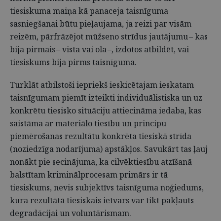
tiesiskuma maiņa kā panaceja taisnīguma
sasniegšanai būtu pieļaujama, ja reizi par visām
reizēm, pārfrāzējot mūžseno strīdus jautājumu – kas
bija pirmais – vista vai ola –, izdotos atbildēt, vai
tiesiskums bija pirms taisnīguma.
Turklāt atbilstoši iepriekš ieskicētajam ieskatam
taisnīgumam piemīt izteikti individuālistiska un uz
konkrētu tiesisko situāciju attiecināma iedaba, kas
saistāma ar materiālo tiesību un principu
piemērošanas rezultātu konkrēta tiesiskā strīda
(noziedzīga nodarījuma) apstākļos. Savukārt tas ļauj
nonākt pie secinājuma, ka cilvēktiesību atzīšanā
balstītam kriminālprocesam primārs ir tā
tiesiskums, nevis subjektīvs taisnīguma noģiedums,
kura rezultātā tiesiskais ietvars var tikt pakļauts
degradācijai un voluntārismam.