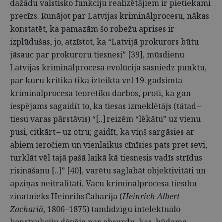
dažādu valstisko funkciju realizētājiem ir pietiekami
precīzs. Runājot par Latvijas kriminālprocesu, nākas
konstatēt, ka pamazām šo robežu aprises ir
izplūdušas, jo, atzīstot, ka “Latvijā prokurors būtu
jāsauc par prokuroru tiesnesi” [39], mūsdienu
Latvijas kriminālprocesa evolūcija sasniedz punktu,
par kuru kritika tika izteikta vēl 19. gadsimta
kriminālprocesa teorētiķu darbos, proti, kā gan
iespējams sagaidīt to, ka tiesas izmeklētājs (tātad –
tiesu varas pārstāvis) “[..] reizēm “lēkātu” uz vienu
pusi, citkārt – uz otru; gaidīt, ka viņš sargāsies ar
abiem ieročiem un vienlaikus cīnīsies pats pret sevi,
turklāt vēl tajā pašā laikā kā tiesnesis vadīs strīdus
risināšanu [..]” [40], varētu saglabāt objektivitāti un
apziņas neitralitāti. Vācu kriminālprocesa tiesību
zinātnieks Heinrihs Caharija (
Heinrich Albert
Zachariä
, 1806–1875) tamlīdzīgu intelektuālo