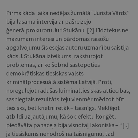
Pirms kāda laika nedēļas žurnālā “Jurista Vārds”
bija lasāma intervija ar pašreizējo
ģenerālprokuroru Juri Stukānu. [2] Līdztekus ne
mazumam interesi un pārdomas raisošu
apgalvojumu šīs esejas autoru uzmanību saistīja
kāds J. Stukāna izteikums, raksturojot
problēmas, ar ko šobrīd sastopoties
demokrātiskas tiesiskas valsts
kriminālprocesuālā sistēma Latvijā. Proti,
noregulējot radušās krimināltiesiskās attiecības,
sasniegtais rezultāts teju vienmēr mēdzot būt
tiesisks, bet krietni retāk – taisnīgs. Meklējot
atbildi uz jautājumu, kā šo defektu koriģēt,
piedāvāta panaceja bija visnotaļ lakoniska – “[..]
ja tiesiskums nenodrošina taisnīgumu, tad