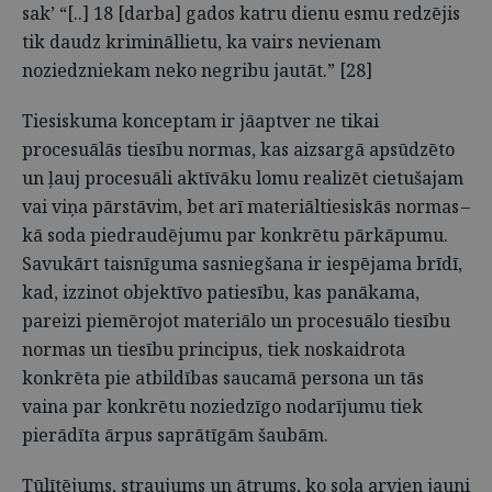
sak’ “[..] 18 [darba] gados katru dienu esmu redzējis
tik daudz krimināllietu, ka vairs nevienam
noziedzniekam neko negribu jautāt.” [28]
Tiesiskuma konceptam ir jāaptver ne tikai
procesuālās tiesību normas, kas aizsargā apsūdzēto
un ļauj procesuāli aktīvāku lomu realizēt cietušajam
vai viņa pārstāvim, bet arī materiāltiesiskās normas –
kā soda piedraudējumu par konkrētu pārkāpumu.
Savukārt taisnīguma sasniegšana ir iespējama brīdī,
kad, izzinot objektīvo patiesību, kas panākama,
pareizi piemērojot materiālo un procesuālo tiesību
normas un tiesību principus, tiek noskaidrota
konkrēta pie atbildības saucamā persona un tās
vaina par konkrētu noziedzīgo nodarījumu tiek
pierādīta ārpus saprātīgām šaubām.
Tūlītējums, straujums un ātrums, ko sola arvien jauni