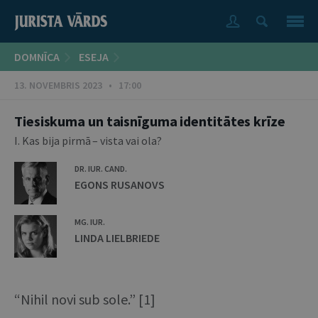
DOMNĪCA
ESEJA
13. NOVEMBRIS 2023 • 17:00
Tiesiskuma un taisnīguma identitātes krīze
I. Kas bija pirmā – vista vai ola?
DR. IUR. CAND.
EGONS RUSANOVS
MG. IUR.
LINDA LIELBRIEDE
“Nihil novi sub sole.” [1]