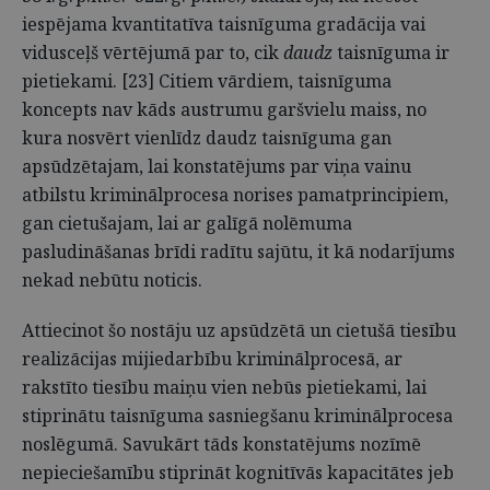
iespējama kvantitatīva taisnīguma gradācija vai
vidusceļš vērtējumā par to, cik
daudz
taisnīguma ir
pietiekami. [23] Citiem vārdiem, taisnīguma
koncepts nav kāds austrumu garšvielu maiss, no
kura nosvērt vienlīdz daudz taisnīguma gan
apsūdzētajam, lai konstatējums par viņa vainu
atbilstu kriminālprocesa norises pamatprincipiem,
gan cietušajam, lai ar galīgā nolēmuma
pasludināšanas brīdi radītu sajūtu, it kā nodarījums
nekad nebūtu noticis.
Attiecinot šo nostāju uz apsūdzētā un cietušā tiesību
realizācijas mijiedarbību kriminālprocesā, ar
rakstīto tiesību maiņu vien nebūs pietiekami, lai
stiprinātu taisnīguma sasniegšanu kriminālprocesa
noslēgumā. Savukārt tāds konstatējums nozīmē
nepieciešamību stiprināt kognitīvās kapacitātes jeb