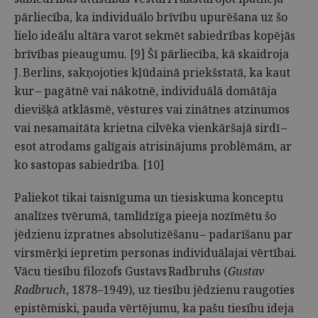
pārliecība, ka individuālo brīvību upurēšana uz šo
lielo ideālu altāra varot sekmēt sabiedrības kopējās
brīvības pieaugumu. [9] Šī pārliecība, kā skaidroja
J. Berlins, sakņojoties kļūdainā priekšstatā, ka kaut
kur – pagātnē vai nākotnē, individuālā domātāja
dievišķā atklāsmē, vēstures vai zinātnes atzinumos
vai nesamaitāta krietna cilvēka vienkāršajā sirdī –
esot atrodams galīgais atrisinājums problēmām, ar
ko sastopas sabiedrība. [10]
Paliekot tikai taisnīguma un tiesiskuma konceptu
analīzes tvērumā, tamlīdzīga pieeja nozīmētu šo
jēdzienu izpratnes absolutizēšanu – padarīšanu par
virsmērķi iepretim personas individuālajai vērtībai.
Vācu tiesību filozofs Gustavs Radbruhs (
Gustav
Radbruch
, 1878–1949), uz tiesību jēdzienu raugoties
epistēmiski, pauda vērtējumu, ka pašu tiesību ideja