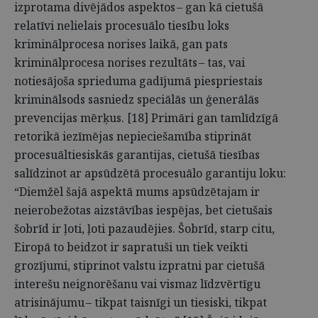
izprotama divējādos aspektos – gan kā cietušā
relatīvi nelielais procesuālo tiesību loks
kriminālprocesa norises laikā, gan pats
kriminālprocesa norises rezultāts – tas, vai
notiesājoša sprieduma gadījumā piespriestais
kriminālsods sasniedz speciālās un ģenerālās
prevencijas mērķus. [18] Primāri gan tamlīdzīgā
retorikā iezīmējas nepieciešamība stiprināt
procesuāltiesiskās garantijas, cietušā tiesības
salīdzinot ar apsūdzētā procesuālo garantiju loku:
“Diemžēl šajā aspektā mums apsūdzētajam ir
neierobežotas aizstāvības iespējas, bet cietušais
šobrīd ir ļoti, ļoti pazaudējies. Šobrīd, starp citu,
Eiropā to beidzot ir sapratuši un tiek veikti
grozījumi, stiprinot valstu izpratni par cietušā
interešu neignorēšanu vai vismaz līdzvērtīgu
atrisinājumu – tikpat taisnīgi un tiesiski, tikpat