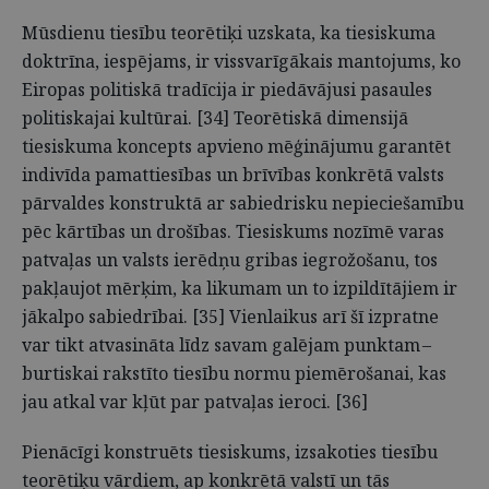
Mūsdienu tiesību teorētiķi uzskata, ka tiesiskuma
doktrīna, iespējams, ir vissvarīgākais mantojums, ko
Eiropas politiskā tradīcija ir piedāvājusi pasaules
politiskajai kultūrai. [34] Teorētiskā dimensijā
tiesiskuma koncepts apvieno mēģinājumu garantēt
indivīda pamattiesības un brīvības konkrētā valsts
pārvaldes konstruktā ar sabiedrisku nepieciešamību
pēc kārtības un drošības. Tiesiskums nozīmē varas
patvaļas un valsts ierēdņu gribas iegrožošanu, tos
pakļaujot mērķim, ka likumam un to izpildītājiem ir
jākalpo sabiedrībai. [35] Vienlaikus arī šī izpratne
var tikt atvasināta līdz savam galējam punktam –
burtiskai rakstīto tiesību normu piemērošanai, kas
jau atkal var kļūt par patvaļas ieroci. [36]
Pienācīgi konstruēts tiesiskums, izsakoties tiesību
teorētiķu vārdiem, ap konkrētā valstī un tās