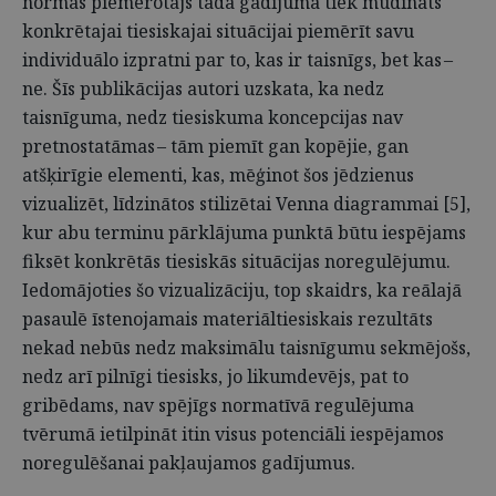
normas piemērotājs tādā gadījumā tiek mudināts
konkrētajai tiesiskajai situācijai piemērīt savu
individuālo izpratni par to, kas ir taisnīgs, bet kas –
ne. Šīs publikācijas autori uzskata, ka nedz
taisnīguma, nedz tiesiskuma koncepcijas nav
pretnostatāmas – tām piemīt gan kopējie, gan
atšķirīgie elementi, kas, mēģinot šos jēdzienus
vizualizēt, līdzinātos stilizētai Venna diagrammai [5],
kur abu terminu pārklājuma punktā būtu iespējams
fiksēt konkrētās tiesiskās situācijas noregulējumu.
Iedomājoties šo vizualizāciju, top skaidrs, ka reālajā
pasaulē īstenojamais materiāltiesiskais rezultāts
nekad nebūs nedz maksimālu taisnīgumu sekmējošs,
nedz arī pilnīgi tiesisks, jo likumdevējs, pat to
gribēdams, nav spējīgs normatīvā regulējuma
tvērumā ietilpināt itin visus potenciāli iespējamos
noregulēšanai pakļaujamos gadījumus.