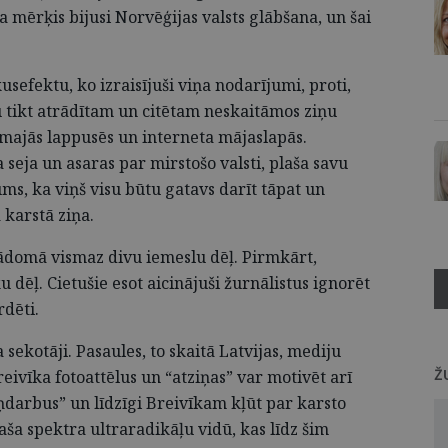
ņa mērķis bijusi Norvēģijas valsts glābšana, un šai
sefektu, ko izraisījuši viņa nodarījumi, proti,
u tikt atrādītam un citētam neskaitāmos ziņu
rmajās lappusēs un interneta mājaslapās.
 seja un asaras par mirstošo valsti, plaša savu
s, ka viņš visu būtu gatavs darīt tāpat un
 karstā ziņa.
 jādomā vismaz divu iemeslu dēļ. Pirmkārt,
dēļ. Cietušie esot aicinājuši žurnālistus ignorēt
rdēti.
 sekotāji. Pasaules, to skaitā Latvijas, mediju
Ž
eivīka fotoattēlus un “atziņas” var motivēt arī
oņdarbus” un līdzīgi Breivīkam kļūt par karsto
laša spektra ultraradikāļu vidū, kas līdz šim