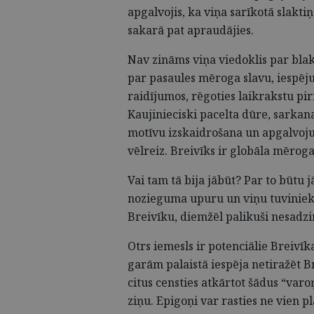
apgalvojis, ka viņa sarīkotā slakti
sakarā pat apraudājies.
Nav zināms viņa viedoklis par blaku
par pasaules mēroga slavu, iespēj
raidījumos, rēgoties laikrakstu pi
Kaujinieciski pacelta dūre, sarkana
motīvu izskaidrošana un apgalvojum
vēlreiz. Breivīks ir globāla mēroga
Vai tam tā bija jābūt? Par to būtu
nozieguma upuru un viņu tuvinieku 
Breivīku, diemžēl palikuši nesadzi
Otrs iemesls ir potenciālie Breivīka
garām palaistā iespēja netiražēt Br
citus censties atkārtot šādus “var
ziņu. Epigoņi var rasties ne vien p