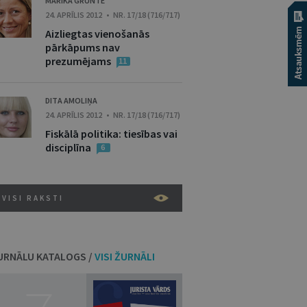
MARIKA GRUNTE
24. APRĪLIS 2012 • NR. 17/18 (716/717)
Aizliegtas vienošanās
pārkāpums nav
prezumējams
11
DITA AMOLIŅA
24. APRĪLIS 2012 • NR. 17/18 (716/717)
Fiskālā politika: tiesības vai
disciplīna
6
VISI RAKSTI
URNĀLU KATALOGS /
VISI ŽURNĀLI