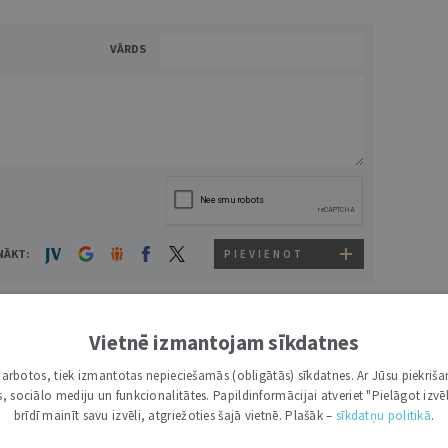
VĀRDS
NĀKT:
PIEVIENOT
Vietnē izmantojam sīkdatnes
0
ATBILDĒT
i darbotos, tiek izmantotas nepieciešamās (obligātās) sīkdatnes. Ar Jūsu piekriša
kas, sociālo mediju un funkcionalitātes. Papildinformācijai atveriet "Pielāgot izvēl
brīdī mainīt savu izvēli, atgriežoties šajā vietnē. Plašāk –
sīkdatņu politikā
.