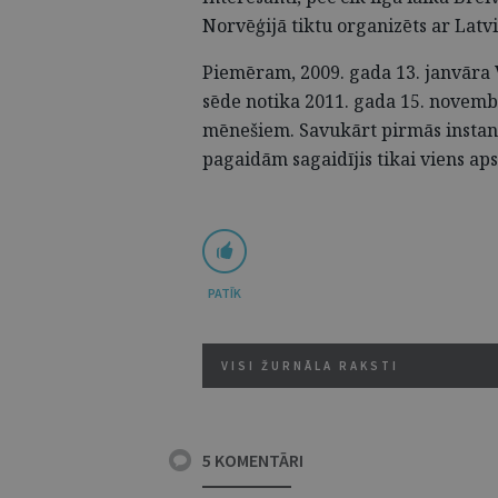
Norvēģijā tiktu organizēts ar Latvi
Piemēram, 2009. gada 13. janvāra V
sēde notika 2011. gada 15. novemb
mēnešiem. Savukārt pirmās instance
pagaidām sagaidījis tikai viens aps
PATĪK
VISI ŽURNĀLA RAKSTI
5 KOMENTĀRI