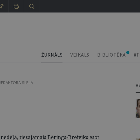
ŽURNĀLS
VEIKALS
BIBLIOTĒKA
#T
REDAKTORA SLEJA
V
 nedēļā, tiesājamais Bērings-Breivīks esot