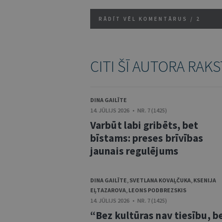
RĀDĪT VĒL KOMENTĀRUS /
2
CITI ŠĪ AUTORA RAKS
DINA GAILĪTE
14. JŪLIJS 2026 • NR. 7 (1425)
Varbūt labi gribēts, bet
bīstams: preses brīvības
jaunais regulējums
DINA GAILĪTE
,
SVETLANA KOVAĻČUKA
,
KSENIJA
EĻTAZAROVA
,
LEONS PODBREZSKIS
14. JŪLIJS 2026 • NR. 7 (1425)
“Bez kultūras nav tiesību, b