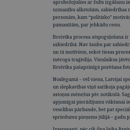
aprobežojušies ar žults izgāšanu in
uzmanību alkstošām, sabiedrības 
personām, kam “politisko” motivāci
pamanītām, par jebkādu cenu.
Breivīka procesa atspoguļošana ir
sabiedrībā. Nav šaubu par sabiedr
un tā motīviem, sekot tiesas proc
mēroga traģēdija. Vienlaikus jāvē
Breivīka pašapzinīgā pozēšana foto
Noslēgumā – vēl viena, Latvijai spe
un slepkavības viņš sarīkoja pagāju
astoņus mēnešus pēc notikušā. Sa
apjomīgai pierādījumu vākšanai iet
veselības pārbaude, bet pat speciāl
spriedumu pieņems jūlijā – gadu 
Interesanti, pēc cik ilga laika Brei