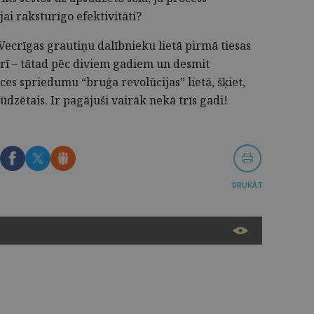
jai raksturīgo efektivitāti?
ecrīgas grautiņu dalībnieku lietā pirmā tiesas
rī – tātad pēc diviem gadiem un desmit
s spriedumu “bruģa revolūcijas” lietā, šķiet,
ūdzētais. Ir pagājuši vairāk nekā trīs gadi!
DRUKĀT