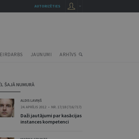
AUTORIZĒTIES
EIRDARBS
JAUNUMI
ARHĪVS
ĒL ŠAJĀ NUMURĀ
ALDIS LAVIŅŠ
24. APRĪLIS 2012 • NR. 17/18 (716/717)
Daži jautājumi par kasācijas
instances kompetenci