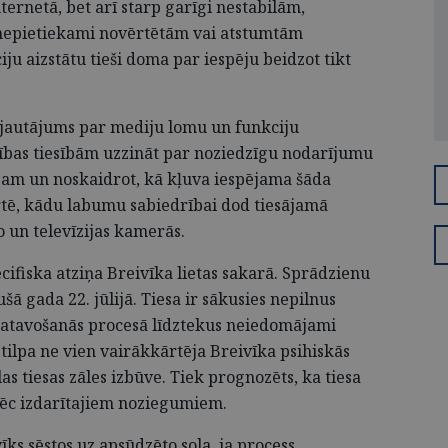
ternetā, bet arī starp garīgi nestabilām,
nepietiekami novērtētām vai atstumtām
ju aizstātu tieši doma par iespēju beidzot tikt
 jautājums par mediju lomu un funkciju
ības tiesībām uzzināt par noziedzīgu nodarījumu
esam un noskaidrot, kā kļuva iespējama šāda
rtē, kādu labumu sabiedrībai dod tiesājamā
 un televīzijas kamerās.
cifiska atziņa Breivīka lietas sakarā. Sprādzienu
šā gada 22. jūlijā. Tiesa ir sākusies nepilnus
gatavošanās procesā līdztekus neiedomājami
ilpa ne vien vairākkārtēja Breivīka psihiskās
as tiesas zāles izbūve. Tiek prognozēts, ka tiesa
pēc izdarītajiem noziegumiem.
vīks sēstos uz apsūdzēto sola, ja process