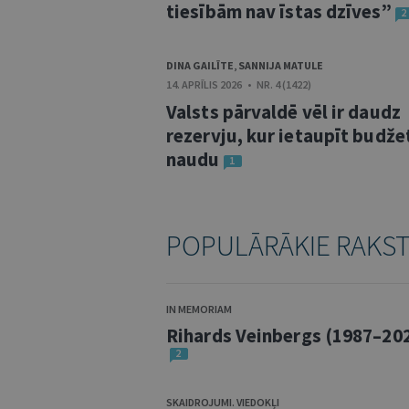
tiesībām nav īstas dzīves”
2
DINA GAILĪTE
,
SANNIJA MATULE
14. APRĪLIS 2026 • NR. 4 (1422)
Valsts pārvaldē vēl ir daudz
rezervju, kur ietaupīt budže
naudu
1
POPULĀRĀKIE RAKS
IN MEMORIAM
Rihards Veinbergs (1987–20
2
SKAIDROJUMI. VIEDOKĻI