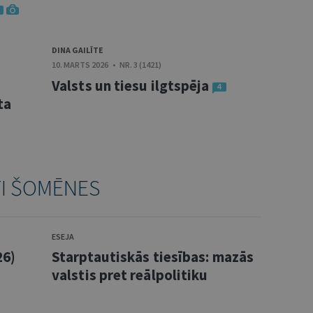
DINA GAILĪTE
10. MARTS 2026 • NR. 3 (1421)
Valsts un tiesu ilgtspēja
4
ta
TI ŠOMĒNES
ESEJA
26)
Starptautiskās tiesības: mazās
valstis pret reālpolitiku