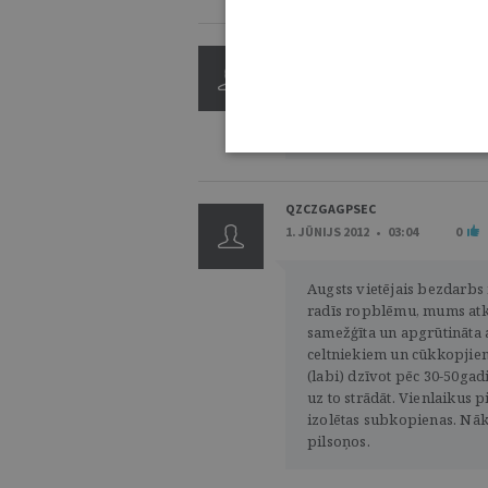
ZIKAMJJBGFBH
1. JŪNIJS 2012 • 16:50
0
V1Hx3T rqbdclwtfmvt
QZCZGAGPSEC
1. JŪNIJS 2012 • 03:04
0
Augsts vietējais bezdarbs
radīs ropblēmu, mums atka
samežģīta un apgrūtināta 
celtniekiem un cūkkopjiem
(labi) dzīvot pēc 30-50gad
uz to strādāt. Vienlaikus p
izolētas subkopienas. Nāks
pilsoņos.