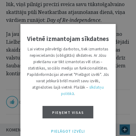
lūk, viņš pilnīgi precīzi sveica savu tūkstošgalvaino
skatītāju pūli Neatkarības atjaunošanas dienā, viņa
vārdiem runājot:
Day of Re-independence
.
Ja jau pat vienkāršam strādnieku šķiras zēnam no
Vietnē izmantojam sīkdatnes
Lielbritānijas, kā Robijs pats sevi definēja, ir tādējādi
Lai vietne pilnvērtīgi darbotos, tiek izmantotas
skaidra Igaunijas (un līdz ar to arī pārējo Baltijas
nepieciešamās (obligātās) sīkdatnes. Ar Jūsu
valstu) turpinātības aksioma, tad, cerams, visai drīz
piekrišanu var tikt izmantotas vēl citas –
šaubas zudīs arī atlikušajiem vietējiem un tālākiem
statistikas, sociālo mediju un funkcionalitātes.
kontinuitātes doktrīnas nesapratējiem.
Papildinformācijai atveriet "Pielāgot izvēli". Jūs
varat jebkurā brīdī mainīt savu izvēli,
atgriežoties šajā vietnē. Plašāk –
sīkdatņu
politikā
.
0
PIEŅEMT VISAS
KOMENTĀRI (4)
PIELĀGOT IZVĒLI