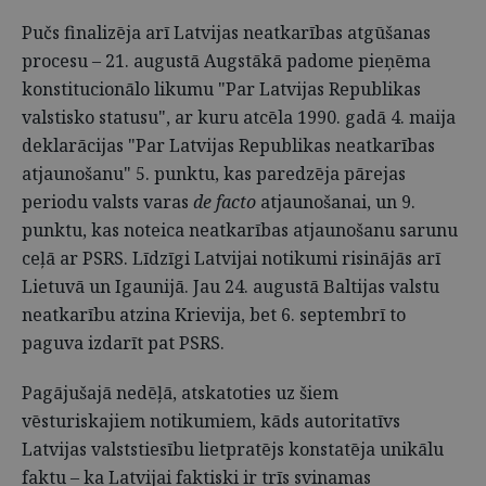
Pučs finalizēja arī Latvijas neatkarības atgūšanas
procesu – 21. augustā Augstākā padome pieņēma
konstitucionālo likumu "Par Latvijas Republikas
valstisko statusu", ar kuru atcēla 1990. gadā 4. maija
deklarācijas "Par Latvijas Republikas neatkarības
atjaunošanu" 5. punktu, kas paredzēja pārejas
periodu valsts varas
de facto
atjaunošanai, un 9.
punktu, kas noteica neatkarības atjaunošanu sarunu
ceļā ar PSRS. Līdzīgi Latvijai notikumi risinājās arī
Lietuvā un Igaunijā. Jau 24. augustā Baltijas valstu
neatkarību atzina Krievija, bet 6. septembrī to
paguva izdarīt pat PSRS.
Pagājušajā nedēļā, atskatoties uz šiem
vēsturiskajiem notikumiem, kāds autoritatīvs
Latvijas valststiesību lietpratējs konstatēja unikālu
faktu – ka Latvijai faktiski ir trīs svinamas