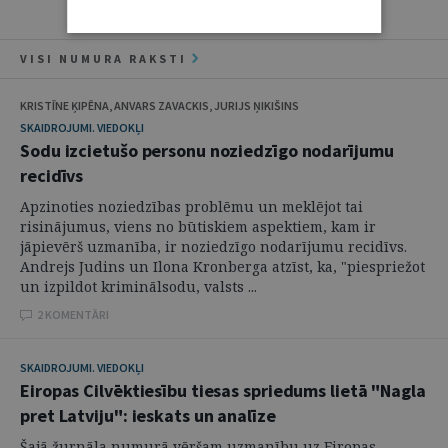
VISI NUMURA RAKSTI
KRISTĪNE ĶIPĒNA, ANVARS ZAVACKIS, JURIJS ŅIKIŠINS
SKAIDROJUMI. VIEDOKĻI
Sodu izcietušo personu noziedzīgo nodarījumu
recidīvs
Apzinoties noziedzības problēmu un meklējot tai
risinājumus, viens no būtiskiem aspektiem, kam ir
jāpievērš uzmanība, ir noziedzīgo nodarījumu recidīvs.
Andrejs Judins un Ilona Kronberga atzīst, ka, "piespriežot
un izpildot kriminālsodu, valsts ...
2 KOMENTĀRI
SKAIDROJUMI. VIEDOKĻI
Eiropas Cilvēktiesību tiesas spriedums lietā "Nagla
pret Latviju": ieskats un analīze
Šajā žurnāla numurā vēršam uzmanību uz Eiropas