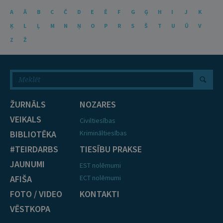
A
Ā
B
C
Č
D
E
Ē
F
G
Ģ
H
I
J
K
Ķ
L
Ļ
M
N
Ņ
O
P
R
S
Š
T
U
Ū
V
Z
Ž
ŽURNĀLS
NOZARES
VEIKALS
Civiltiesības
BIBLIOTĒKA
Krimināltiesības
#TEIRDARBS
TIESĪBU PRAKSE
JAUNUMI
EST nolēmumi
AFIŠA
ECT nolēmumi
FOTO / VIDEO
KONTAKTI
VĒSTKOPA