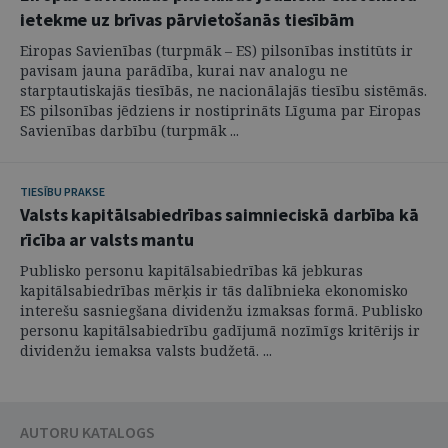
ietekme uz brīvas pārvietošanās tiesībām
Eiropas Savienības (turpmāk – ES) pilsonības institūts ir
pavisam jauna parādība, kurai nav analogu ne
starptautiskajās tiesībās, ne nacionālajās tiesību sistēmās.
ES pilsonības jēdziens ir nostiprināts Līguma par Eiropas
Savienības darbību (turpmāk ...
TIESĪBU PRAKSE
Valsts kapitālsabiedrības saimnieciskā darbība kā
rīcība ar valsts mantu
Publisko personu kapitālsabiedrības kā jebkuras
kapitālsabiedrības mērķis ir tās dalībnieka ekonomisko
interešu sasniegšana dividenžu izmaksas formā. Publisko
personu kapitālsabiedrību gadījumā nozīmīgs kritērijs ir
dividenžu iemaksa valsts budžetā. ...
AUTORU KATALOGS