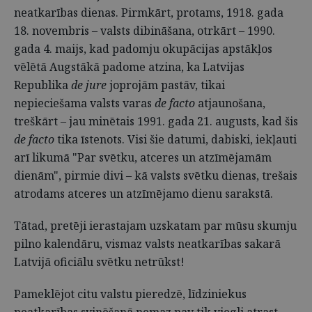
neatkarības dienas. Pirmkārt, protams, 1918. gada
18. novembris – valsts dibināšana, otrkārt – 1990.
gada 4. maijs, kad padomju okupācijas apstākļos
vēlētā Augstākā padome atzina, ka Latvijas
Republika
de jure
joprojām pastāv, tikai
nepieciešama valsts varas
de facto
atjaunošana,
treškārt – jau minētais 1991. gada 21. augusts, kad šis
de facto
tika īstenots. Visi šie datumi, dabiski, iekļauti
arī likumā "Par svētku, atceres un atzīmējamām
dienām", pirmie divi – kā valsts svētku dienas, trešais
atrodams atceres un atzīmējamo dienu sarakstā.
Tātad, pretēji ierastajam uzskatam par mūsu skumju
pilno kalendāru, vismaz valsts neatkarības sakarā
Latvijā oficiālu svētku netrūkst!
Pameklējot citu valstu pieredzē, līdziniekus