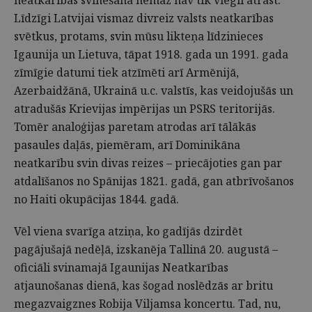
neatkarības svinēšanā nemaz nav tik viegli atrast.
Līdzīgi Latvijai vismaz divreiz valsts neatkarības
svētkus, protams, svin mūsu likteņa līdzinieces
Igaunija un Lietuva, tāpat 1918. gada un 1991. gada
zīmīgie datumi tiek atzīmēti arī Armēnijā,
Azerbaidžānā, Ukrainā u.c. valstīs, kas veidojušās un
atradušās Krievijas impērijas un PSRS teritorijās.
Tomēr analoģijas paretam atrodas arī tālākās
pasaules daļās, piemēram, arī Dominikāna
neatkarību svin divas reizes – priecājoties gan par
atdalīšanos no Spānijas 1821. gadā, gan atbrīvošanos
no Haiti okupācijas 1844. gadā.
Vēl viena svarīga atziņa, ko gadījās dzirdēt
pagājušajā nedēļā, izskanēja Tallinā 20. augustā –
oficiāli svinamajā Igaunijas Neatkarības
atjaunošanas dienā, kas šogad noslēdzās ar britu
megazvaigznes Robija Viljamsa koncertu. Tad, nu,