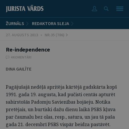
ŽURNĀLS
REDAKTORA SLEJA
27. AUGUSTS 2013 • NR.35 (786)
Re-independence
4 KOMENTĀRI
DINA GAILĪTE
Pagājušajā nedēļā apritēja kārtējā gadskārta kopš
1991. gada 19. augusta, kad pučisti centās apturēt
sabirstošās Padomju Savienības bojāeju. Notika
pretējais, un burtiski dažu dienu laikā PSRS kļuva
par čaumalu bez olas, resp., satura, un jau tā paša
gada 21. decembrī PSRS vispār beidza pastāvēt.