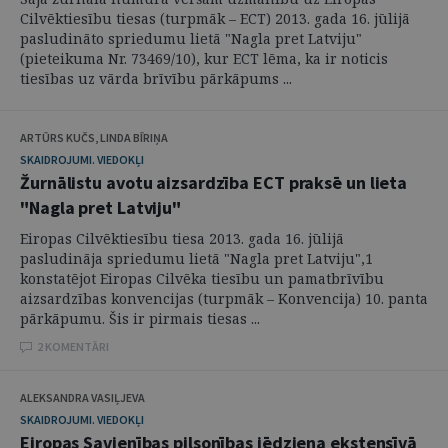
Cilvēktiesību tiesas (turpmāk – ECT) 2013. gada 16. jūlijā
pasludināto spriedumu lietā "Nagla pret Latviju"
(pieteikuma Nr. 73469/10), kur ECT lēma, ka ir noticis
tiesības uz vārda brīvību pārkāpums ...
ARTŪRS KUČS, LINDA BĪRIŅA
SKAIDROJUMI. VIEDOKĻI
Žurnālistu avotu aizsardzība ECT praksē un lieta
"Nagla pret Latviju"
Eiropas Cilvēktiesību tiesa 2013. gada 16. jūlijā
pasludināja spriedumu lietā "Nagla pret Latviju",1
konstatējot Eiropas Cilvēka tiesību un pamatbrīvību
aizsardzības konvencijas (turpmāk – Konvencija) 10. panta
pārkāpumu. Šis ir pirmais tiesas ...
2 KOMENTĀRI
ALEKSANDRA VASIĻJEVA
SKAIDROJUMI. VIEDOKĻI
Eiropas Savienības pilsonības jēdziena ekstensīvā