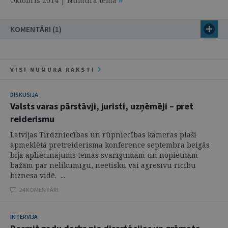
Oktobris 2014 | Numura tēma
KOMENTĀRI (1)
VISI NUMURA RAKSTI
DISKUSIJA
Valsts varas pārstāvji, juristi, uzņēmēji – pret
reiderismu
Latvijas Tirdzniecības un rūpniecības kameras plaši
apmeklētā pretreiderisma konference septembra beigās
bija apliecinājums tēmas svarīgumam un nopietnām
bažām par nelikumīgu, neētisku vai agresīvu rīcību
biznesa vidē. ...
24 KOMENTĀRI
INTERVIJA