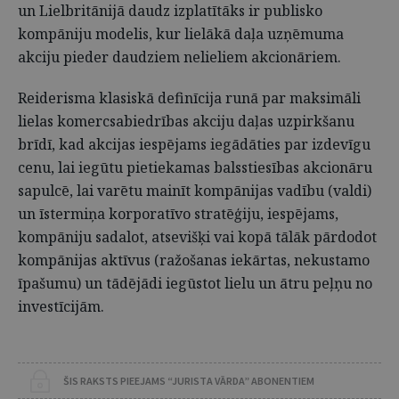
un Lielbritānijā daudz izplatītāks ir publisko
kompāniju modelis, kur lielākā daļa uzņēmuma
akciju pieder daudziem nelieliem akcionāriem.
Reiderisma klasiskā definīcija runā par maksimāli
lielas komercsabiedrības akciju daļas uzpirkšanu
brīdī, kad akcijas iespējams iegādāties par izdevīgu
cenu, lai iegūtu pietiekamas balsstiesības akcionāru
sapulcē, lai varētu mainīt kompānijas vadību (valdi)
un īstermiņa korporatīvo stratēģiju, iespējams,
kompāniju sadalot, atsevišķi vai kopā tālāk pārdodot
kompānijas aktīvus (ražošanas iekārtas, nekustamo
īpašumu) un tādējādi iegūstot lielu un ātru peļņu no
investīcijām.
ŠIS RAKSTS PIEEJAMS “JURISTA VĀRDA” ABONENTIEM