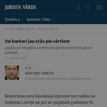
ŽURNĀLS
NUMURA TĒMA
21. OKTOBRIS 2014 • NR.41 (843)
Vai barbari jau stāv pie vārtiem
Legāla un nelegāla uzņēmumu pārņemšana Eiropā un
pasaulē
1 KOMENTĀRI
LL.M.
MĀRTIŅŠ ZEMĪTIS
Eiropas Komisijas pārstāvniecības Latvijā padomnieks
Reiderisms savā klasiskajā izpratnē nav radies ne
šodienas Latvijā un pat ne pagājušā gadsimta 90.