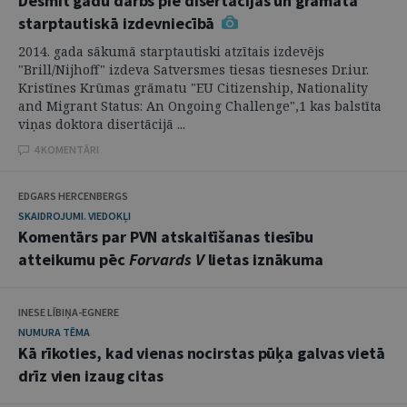
Desmit gadu darbs pie disertācijas un grāmata
starptautiskā izdevniecībā
2014. gada sākumā starptautiski atzītais izdevējs
"Brill/Nijhoff" izdeva Satversmes tiesas tiesneses Dr.iur.
Kristīnes Krūmas grāmatu "EU Citizenship, Nationality
and Migrant Status: An Ongoing Challenge",1 kas balstīta
viņas doktora disertācijā ...
4 KOMENTĀRI
EDGARS HERCENBERGS
SKAIDROJUMI. VIEDOKĻI
Komentārs par PVN atskaitīšanas tiesību
atteikumu pēc
Forvards V
lietas iznākuma
INESE LĪBIŅA-EGNERE
NUMURA TĒMA
Kā rīkoties, kad vienas nocirstas pūķa galvas vietā
drīz vien izaug citas