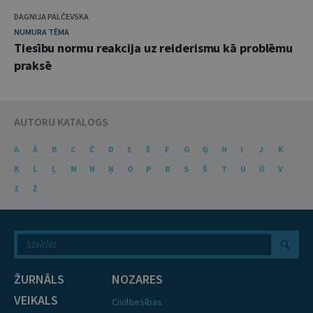
DAGNIJA PALČEVSKA
NUMURA TĒMA
Tiesību normu reakcija uz reiderismu kā problēmu
praksē
AUTORU KATALOGS
A
Ā
B
C
Č
D
E
Ē
F
G
Ģ
H
I
J
K
Ķ
L
Ļ
M
N
Ņ
O
P
R
S
Š
T
U
Ū
V
Z
Ž
ŽURNĀLS
NOZARES
VEIKALS
Civiltiesības