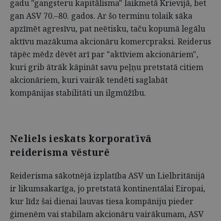
gadu "gangsteru kapitālisma" laikmetā Krievijā, bet
gan ASV 70.–80. gados. Ar šo terminu tolaik sāka
apzīmēt agresīvu, pat neētisku, taču kopumā legālu
aktīvu mazākuma akcionāru komercpraksi. Reiderus
tāpēc mēdz dēvēt arī par "aktīviem akcionāriem",
kuri grib ātrāk kāpināt savu peļņu pretstatā citiem
akcionāriem, kuri vairāk tendēti saglabāt
kompānijas stabilitāti un ilgmūžību.
Neliels ieskats korporatīvā
reiderisma vēsturē
Reiderisma sākotnējā izplatība ASV un Lielbritānijā
ir likumsakarīga, jo pretstatā kontinentālai Eiropai,
kur līdz šai dienai lauvas tiesa kompāniju pieder
ģimenēm vai stabilam akcionāru vairākumam, ASV