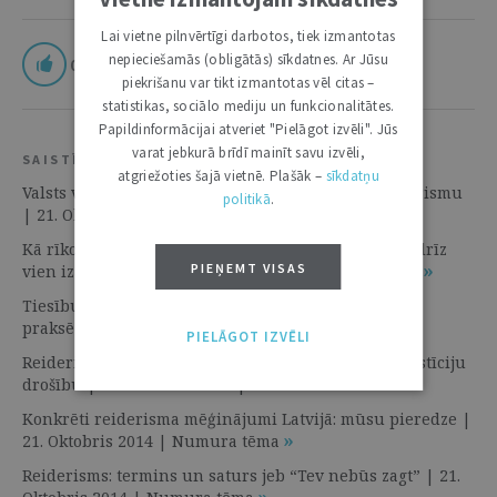
Lai vietne pilnvērtīgi darbotos, tiek izmantotas
nepieciešamās (obligātās) sīkdatnes. Ar Jūsu
0
piekrišanu var tikt izmantotas vēl citas –
statistikas, sociālo mediju un funkcionalitātes.
Papildinformācijai atveriet "Pielāgot izvēli". Jūs
varat jebkurā brīdī mainīt savu izvēli,
SAISTĪTIE RESURSI
atgriežoties šajā vietnē. Plašāk –
sīkdatņu
Valsts varas pārstāvji, juristi, uzņēmēji – pret reiderismu
politikā
.
| 21. Oktobris 2014 | Diskusija
Kā rīkoties, kad vienas nocirstas pūķa galvas vietā drīz
PIEŅEMT VISAS
vien izaug citas | 21. Oktobris 2014 | Numura tēma
Tiesību normu reakcija uz reiderismu kā problēmu
praksē | 21. Oktobris 2014 | Numura tēma
PIELĀGOT IZVĒLI
Reiderisma ietekme uz Latvijas ekonomiku un investīciju
drošību | 21. Oktobris 2014 | Numura tēma
Konkrēti reiderisma mēģinājumi Latvijā: mūsu pieredze |
21. Oktobris 2014 | Numura tēma
Reiderisms: termins un saturs jeb “Tev nebūs zagt” | 21.