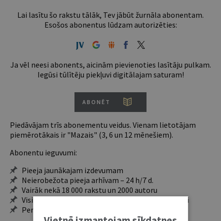
Lai lasītu šo rakstu tālāk, Tev jābūt žurnāla abonentam.
Esošos abonentus lūdzam autorizēties:
Ja vēl neesi abonents, aicinām pievienoties lasītāju pulkam.
Iegūsi tūlītēju piekļuvi digitālajam saturam!
ABONĒT
Piedāvājam trīs abonementu veidus. Vienam lietotājam
piemērotākais ir "Mazais" (3, 6 un 12 mēnešiem).
Abonentu ieguvumi:
Pieeja jaunākajam izdevumam
Neierobežota pieeja arhīvam – 24 h/7 d.
Vairāk nekā 18 000 rakstu un 2000 autoru
Visi tematiskie numuri un ikgadējie grāmatžurnāli
Personalizētās iespējas – piezīmes, citāti, mapes
Vietnē izmantojam sīkdatnes