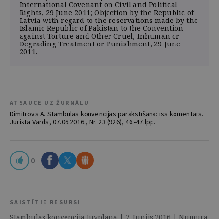
International Covenant on Civil and Political
Rights, 29 June 2011; Objection by the Republic of
Latvia with regard to the reservations made by the
Islamic Republic of Pakistan to the Convention
against Torture and Other Cruel, Inhuman or
Degrading Treatment or Punishment, 29 June
2011.
ATSAUCE UZ ŽURNĀLU
Dimitrovs A. Stambulas konvencijas parakstīšana: īss komentārs.
Jurista Vārds, 07.06.2016., Nr. 23 (926), 46.-47.lpp.
0
SAISTĪTIE RESURSI
Stambulas konvencija tuvplānā | 7. Jūnijs 2016 | Numura