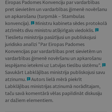
Eiropas Padomes Konvenciju par vardarbības
pret sievietēm un vardarbības ģimenē novēršanu
un apkarošanu (turpmāk – Stambulas
konvencija).
Ministru kabineta sēdes protokolā
1
atzīmēts divu ministru atšķirīgais viedoklis.
2
Tieslietu ministrija pasūtījusi un publiskojusi
juridisko analīzi "Par Eiropas Padomes
Konvencijas par vardarbības pret sievietēm un
vardarbības ģimenē novēršanu un apkarošanu
iespējamo ietekmi uz Latvijas tiesību sistēmu".
3
Savukārt Labklājības ministrija publiskojusi savu
atzinumu.
Autors lielā mērā piekrīt
4
Labklājības ministrijas atzinumā norādītajam,
taču savā komentārā vēlas papildināt diskusiju
ar dažiem elementiem.