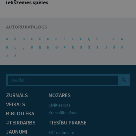
iekšzemes spēles
AUTORU KATALOGS
A
Ā
B
C
Č
D
E
Ē
F
G
Ģ
H
I
J
K
Ķ
L
Ļ
M
N
Ņ
O
P
R
S
Š
T
U
Ū
V
Z
Ž
ŽURNĀLS
NOZARES
VEIKALS
Civiltiesības
BIBLIOTĒKA
Krimināltiesības
#TEIRDARBS
TIESĪBU PRAKSE
JAUNUMI
EST nolēmumi