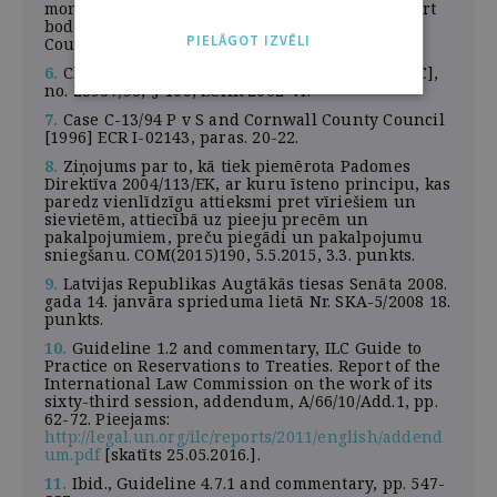
monitoring? The role of Council of Europe expert
bodies in the development of human rights.
PIELĀGOT IZVĒLI
Council of Europe Publishing, 2012.
6.
Christine Goodwin v. the United Kingdom [GC],
no. 28957/95, § 100, ECHR 2002-VI.
7.
Case C-13/94 P v S and Cornwall County Council
[1996] ECR I-02143, paras. 20-22.
8.
Ziņojums par to, kā tiek piemērota Padomes
Direktīva 2004/113/EK, ar kuru īsteno principu, kas
paredz vienlīdzīgu attieksmi pret vīriešiem un
sievietēm, attiecībā uz pieeju precēm un
pakalpojumiem, preču piegādi un pakalpojumu
sniegšanu. COM(2015)190, 5.5.2015, 3.3. punkts.
9.
Latvijas Republikas Augtākās tiesas Senāta 2008.
gada 14. janvāra sprieduma lietā Nr. SKA-5/2008 18.
punkts.
10.
Guideline 1.2 and commentary, ILC Guide to
Practice on Reservations to Treaties. Report of the
International Law Commission on the work of its
sixty-third session, addendum, A/66/10/Add.1, pp.
62-72. Pieejams:
http://legal.un.org/ilc/reports/2011/english/addend
um.pdf
[skatīts 25.05.2016.].
11.
Ibid., Guideline 4.7.1 and commentary, pp. 547-