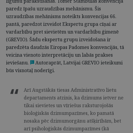
līgumu parakstīšanas. Tomēr Stambulas konvencija
paredz īpašu uzraudzības mehānismu. Šis
uzraudzības mehānisms noteikts konvencijas 66.
pantā, paredzot izveidot Ekspertu grupa cīņai ar
vardarbību pret sievietēm un vardarbību ģimenē
(GREVIO). Šādu ekspertu grupu izveidošana ir
paredzēta daudzās Eiropas Padomes konvencijās, tā
veicina vienoto interpretāciju un labās prakses
ieviešanu.
Autoraprāt, Latvijai GREVIO ieteikumi
5
būs visnotaļ noderīgi.
Arī Augstākās tiesas Administratīvo lietu
departaments atzinis, ka dzimums ietver ne
tikai sievietes un vīriešus raksturojošās
bioloģiskās dzimumpazīmes, ko pamatā
nosaka pēc dzimumorgānu atšķirībām, bet
arī psiholoģiskās dzimumpazīmes (kā