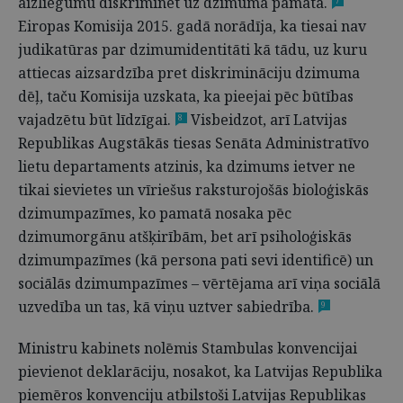
aizliegumu diskriminēt uz dzimuma pamata.
7
Eiropas Komisija 2015. gadā norādīja, ka tiesai nav
judikatūras par dzimumidentitāti kā tādu, uz kuru
attiecas aizsardzība pret diskrimināciju dzimuma
dēļ, taču Komisija uzskata, ka pieejai pēc būtības
vajadzētu būt līdzīgai.
Visbeidzot, arī Latvijas
8
Republikas Augstākās tiesas Senāta Administratīvo
lietu departaments atzinis, ka dzimums ietver ne
tikai sievietes un vīriešus raksturojošās bioloģiskās
dzimumpazīmes, ko pamatā nosaka pēc
dzimumorgānu atšķirībām, bet arī psiholoģiskās
dzimumpazīmes (kā persona pati sevi identificē) un
sociālās dzimumpazīmes – vērtējama arī viņa sociālā
uzvedība un tas, kā viņu uztver sabiedrība.
9
Ministru kabinets nolēmis Stambulas konvencijai
pievienot deklarāciju, nosakot, ka Latvijas Republika
piemēros konvenciju atbilstoši Latvijas Republikas