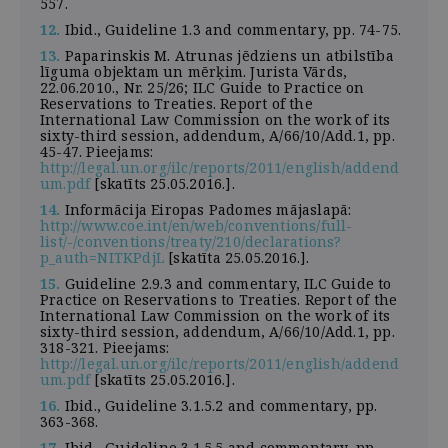
557.
12.
Ibid., Guideline 1.3 and commentary, pp. 74-75.
13.
Paparinskis M. Atrunas jēdziens un atbilstība
līguma objektam un mērķim. Jurista Vārds,
22.06.2010., Nr. 25/26; ILC Guide to Practice on
Reservations to Treaties. Report of the
International Law Commission on the work of its
sixty-third session, addendum, A/66/10/Add.1, pp.
45-47. Pieejams:
http://legal.un.org/ilc/reports/2011/english/addend
um.pdf
[skatīts 25.05.2016.].
14.
Informācija Eiropas Padomes mājaslapā:
http://www.coe.int/en/web/conventions/full-
list/-/conventions/treaty/210/declarations?
p_auth=NITKPdjL
[skatīta 25.05.2016.].
15.
Guideline 2.9.3 and commentary, ILC Guide to
Practice on Reservations to Treaties. Report of the
International Law Commission on the work of its
sixty-third session, addendum, A/66/10/Add.1, pp.
318-321. Pieejams:
http://legal.un.org/ilc/reports/2011/english/addend
um.pdf
[skatīts 25.05.2016.].
16.
Ibid., Guideline 3.1.5.2 and commentary, pp.
363-368.
17.
Ibid., Guideline 3.1.5.5 and commentary, pp.