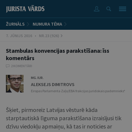
ŽURNĀLS
NUMURA TĒMA
7. JŪNIJS 2016 • NR.23 (926)
Stambulas konvencijas parakstīšana: īss
komentārs
2 KOMENTĀRI
MG. IUR.
ALEKSEJS DIMITROVS
Eiropas Parlamenta Zaļo/EBA frakcijas juridiskais padomnieks*
Šķiet, pirmoreiz Latvijas vēsturē kāda
starptautiskā līguma parakstīšana izraisījusi tik
dzīvu viedokļu apmaiņu, kā tas ir noticies ar