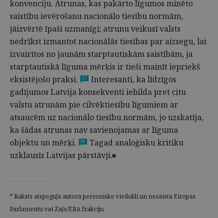
konvenciju. Atrunas, kas pakārto līgumos minēto
saistību ievērošanu nacionālo tiesību normām,
jāizvērtē īpaši uzmanīgi; atrunu veikusī valsts
nedrīkst izmantot nacionālās tiesības par aizsegu, lai
izvairītos no jaunām starptautiskām saistībām, ja
starptautiskā līguma mērķis ir tieši mainīt iepriekš
eksistējošo praksi.
Interesanti, ka līdzīgos
17
gadījumos Latvija konsekventi iebilda pret citu
valstu atrunām pie cilvēktiesību līgumiem ar
atsaucēm uz nacionālo tiesību normām, jo uzskatīja,
ka šādas atrunas nav savienojamas ar līguma
objektu un mērķi.
Tagad analoģisku kritiku
18
uzklausīs Latvijas pārstāvji.
* Raksts atspoguļo autora personisko viedokli un nesaista Eiropas
Parlamentu vai Zaļo/EBA frakciju.