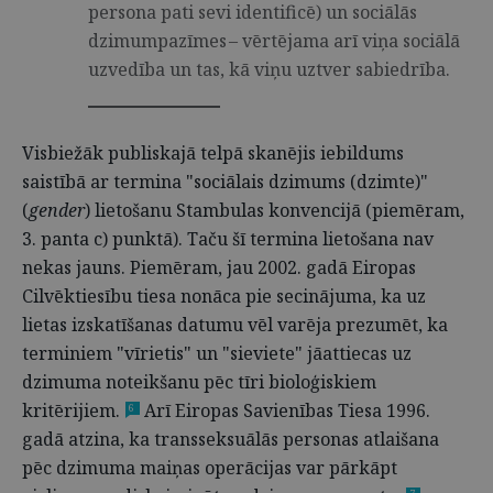
persona pati sevi identificē) un sociālās
dzimumpazīmes – vērtējama arī viņa sociālā
uzvedība un tas, kā viņu uztver sabiedrība.
Visbiežāk publiskajā telpā skanējis iebildums
saistībā ar termina "sociālais dzimums (dzimte)"
(
gender
) lietošanu Stambulas konvencijā (piemēram,
3. panta c) punktā). Taču šī termina lietošana nav
nekas jauns. Piemēram, jau 2002. gadā Eiropas
Cilvēktiesību tiesa nonāca pie secinājuma, ka uz
lietas izskatīšanas datumu vēl varēja prezumēt, ka
terminiem "vīrietis" un "sieviete" jāattiecas uz
dzimuma noteikšanu pēc tīri bioloģiskiem
kritērijiem.
Arī Eiropas Savienības Tiesa 1996.
6
gadā atzina, ka transseksuālās personas atlaišana
pēc dzimuma maiņas operācijas var pārkāpt