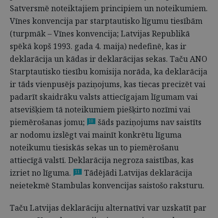
Satversmē noteiktajiem principiem un noteikumiem.
Vīnes konvencija par starptautisko līgumu tiesībām
(turpmāk – Vīnes konvencija; Latvijas Republikā
spēkā kopš 1993. gada 4. maija) nedefinē, kas ir
deklarācija un kādas ir deklarācijas sekas. Taču ANO
Starptautisko tiesību komisija norāda, ka deklarācija
ir tāds vienpusējs paziņojums, kas tiecas precizēt vai
padarīt skaidrāku valsts attiecīgajam līgumam vai
atsevišķiem tā noteikumiem piešķirto nozīmi vai
piemērošanas jomu;
šāds paziņojums nav saistīts
10
ar nodomu izslēgt vai mainīt konkrētu līguma
noteikumu tiesiskās sekas un to piemērošanu
attiecīgā valstī. Deklarācija negroza saistības, kas
izriet no līguma.
Tādējādi Latvijas deklarācija
11
neietekmē Stambulas konvencijas saistošo raksturu.
Taču Latvijas deklarāciju alternatīvi var uzskatīt par