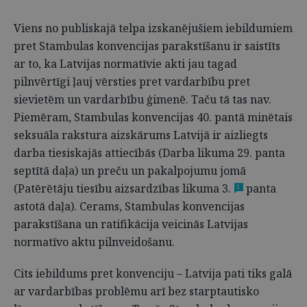
Viens no publiskajā telpa izskanējušiem iebildumiem
pret Stambulas konvencijas parakstīšanu ir saistīts
ar to, ka Latvijas normatīvie akti jau tagad
pilnvērtīgi ļauj vērsties pret vardarbību pret
sievietēm un vardarbību ģimenē. Taču tā tas nav.
Piemēram, Stambulas konvencijas 40. pantā minētais
seksuāla rakstura aizskārums Latvijā ir aizliegts
darba tiesiskajās attiecībās (Darba likuma 29. panta
septītā daļa) un preču un pakalpojumu jomā
(Patērētāju tiesību aizsardzības likuma 3.
panta
1
astotā daļa). Cerams, Stambulas konvencijas
parakstīšana un ratifikācija veicinās Latvijas
normatīvo aktu pilnveidošanu.
Cits iebildums pret konvenciju – Latvija pati tiks galā
ar vardarbības problēmu arī bez starptautisko