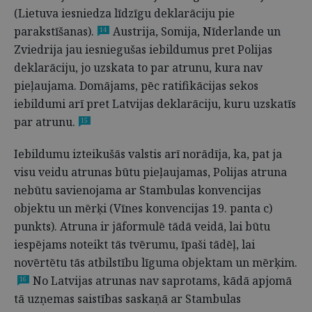
(Lietuva iesniedza līdzīgu deklarāciju pie
parakstīšanas).
Austrija, Somija, Nīderlande un
14
Zviedrija jau iesniegušas iebildumus pret Polijas
deklarāciju, jo uzskata to par atrunu, kura nav
pieļaujama. Domājams, pēc ratifikācijas sekos
iebildumi arī pret Latvijas deklarāciju, kuru uzskatīs
par atrunu.
15
Iebildumu izteikušās valstis arī norādīja, ka, pat ja
visu veidu atrunas būtu pieļaujamas, Polijas atruna
nebūtu savienojama ar Stambulas konvencijas
objektu un mērķi (Vīnes konvencijas 19. panta c)
punkts). Atruna ir jāformulē tādā veidā, lai būtu
iespējams noteikt tās tvērumu, īpaši tādēļ, lai
novērtētu tās atbilstību līguma objektam un mērķim.
No Latvijas atrunas nav saprotams, kādā apjomā
16
tā uzņemas saistības saskaņā ar Stambulas