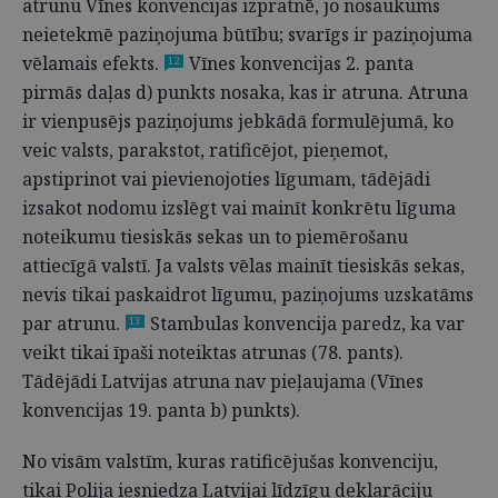
atrunu Vīnes konvencijas izpratnē, jo nosaukums
neietekmē paziņojuma būtību; svarīgs ir paziņojuma
vēlamais efekts.
Vīnes konvencijas 2. panta
12
pirmās daļas d) punkts nosaka, kas ir atruna. Atruna
ir vienpusējs paziņojums jebkādā formulējumā, ko
veic valsts, parakstot, ratificējot, pieņemot,
apstiprinot vai pievienojoties līgumam, tādējādi
izsakot nodomu izslēgt vai mainīt konkrētu līguma
noteikumu tiesiskās sekas un to piemērošanu
attiecīgā valstī. Ja valsts vēlas mainīt tiesiskās sekas,
nevis tikai paskaidrot līgumu, paziņojums uzskatāms
par atrunu.
Stambulas konvencija paredz, ka var
13
veikt tikai īpaši noteiktas atrunas (78. pants).
Tādējādi Latvijas atruna nav pieļaujama (Vīnes
konvencijas 19. panta b) punkts).
No visām valstīm, kuras ratificējušas konvenciju,
tikai Polija iesniedza Latvijai līdzīgu deklarāciju