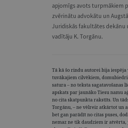
apjomīgs avots turpmākiem p
zvērinātu advokātu un Augstāk
Juridiskās fakultātes dekānu u
vadītāju K. Torgānu.
Tā kā šo rindu autorei bija iespēj
tuvākajiem cilvēkiem, domubiedri
satura – no teksta sagatavošanas lī
apskats par jaunāko Tiesu namu aģ
no cita skatpunkta rakstīts. Un tād
Torgānu, – ne vēlreiz atkārtot un ap
bet gan parādīt no citas puses, dod
nemaz ne tik daudziem ir atvērta, p