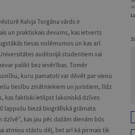
SA
20
La
vēsturē Kalvja Torgāna vārds ir
ais un praktiskais devums, kas ietverts
Ž
ugstākās tiesas nolēmumos un kas arī
Universitātes auditorijā studentiem vai
nevar palikt bez ievērības. Tomēr
rsonību, kuru pamatoti var dēvēt par vienu
ešu tiesību zinātniekiem un juristiem, līdz
, kas faktiski ietilpst lakoniskā dzīves
00 lappušu biezā biogrāfiskā grāmata
 un dzīvē", kas jau pēc dažām dienām būs
ikai atmiņu stāstu dēļ, bet arī kā pirmais tik