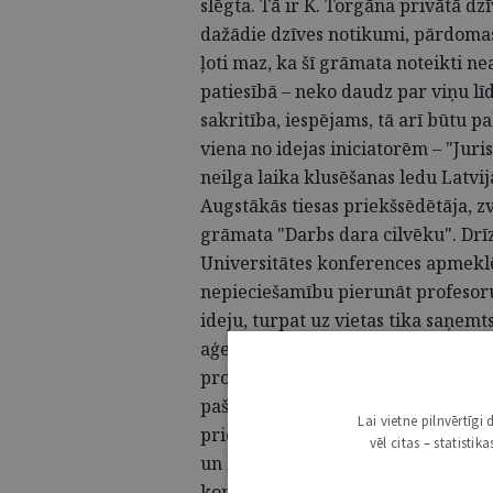
slēgta. Tā ir K. Torgāna privātā dz
dažādie dzīves notikumi, pārdomas u
ļoti maz, ka šī grāmata noteikti nea
patiesībā – neko daudz par viņu lī
sakritība, iespējams, tā arī būtu p
viena no idejas iniciatorēm – "Juri
neilga laika klusēšanas ledu Latvijā
Augstākās tiesas priekšsēdētāja, 
grāmata "Darbs dara cilvēku". Drī
Universitātes konferences apmeklē
nepieciešamību pierunāt profesoru
ideju, turpat uz vietas tika saņem
aģentūras tās pārstāves Lolitas Pe
procesā – Sannija Matule no žurnāla
pašu profesoru, kurš, konference
Lai vietne pilnvērtīg
priekšlikuma uzklausīšanas izvairīt
vēl citas – statisti
un beigu beigās "padevās" tikai 
konsultācijām ar ģimeni."