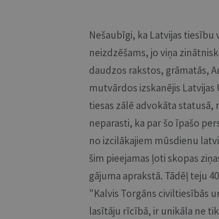
Nešaubīgi, ka Latvijas tiesību 
neizdzēšams, jo viņa zinātnisk
daudzos rakstos, grāmatās, A
mutvārdos izskanējis Latvijas 
tiesas zālē advokāta statusā, 
neparasti, ka par šo īpašo pe
no izcilākajiem mūsdienu latvi
šim pieejamas ļoti skopas ziņas
gājuma aprakstā. Tādēļ teju 4
"Kalvis Torgāns civiltiesībās
lasītāju rīcībā, ir unikāla ne t