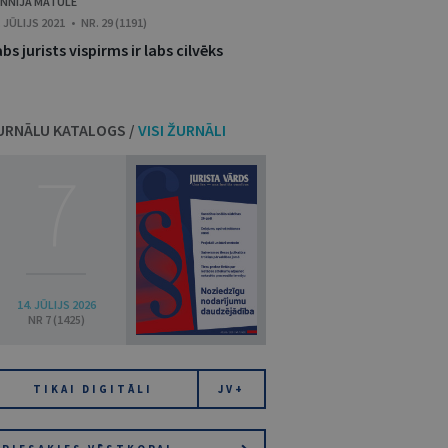
NNIJA MATULE
. JŪLIJS 2021 • NR. 29 (1191)
bs jurists vispirms ir labs cilvēks
URNĀLU KATALOGS /
VISI ŽURNĀLI
7
14. JŪLIJS 2026
NR 7 (1425)
TIKAI DIGITĀLI
JV+