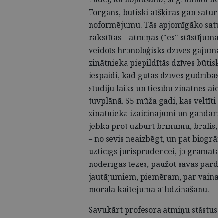
Torgāns, būtiski atšķiras gan satur
noformējumu. Tās apjomīgāko satur
rakstītas – atmiņas ("es" stāstījuma
veidots hronoloģisks dzīves gājuma 
zinātnieka piepildītās dzīves būti
iespaidi, kad gūtās dzīves gudrība
studiju laiks un tiesību zinātnes 
tuvplānā. 55 mūža gadi, kas veltīti 
zinātnieka izaicinājumi un gandarīj
jebkā prot uzburt brīnumu, brālis,
– no sevis neaizbēgt, un pat biogr
uzticīgs jurisprudencei, jo grāmat
noderīgas tēzes, paužot savas pār
jautājumiem, piemēram, par vainas 
morālā kaitējuma atlīdzināšanu.
Savukārt profesora atmiņu stāstus 