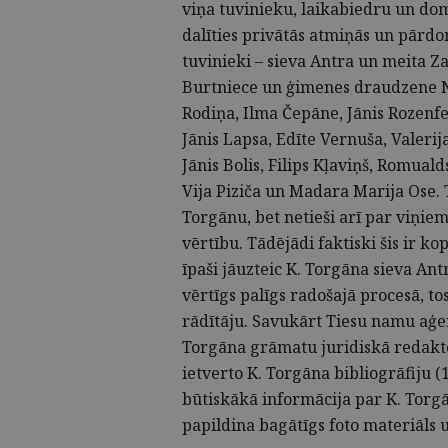
viņa tuvinieku, laikabiedru un dom
dalīties privātās atmiņās un pārd
tuvinieki – sieva Antra un meita Z
Burtniece un ģimenes draudzene Ne
Rodiņa, Ilma Čepāne, Jānis Rozenfe
Jānis Lapsa, Edīte Vernuša, Valerij
Jānis Bolis, Filips Kļaviņš, Romual
Vija Piziča un Madara Marija Ose. T
Torgānu, bet netieši arī par viņie
vērtību. Tādējādi faktiski šis ir k
īpaši jāuzteic K. Torgāna sieva Ant
vērtīgs palīgs radošajā procesā, t
rādītāju. Savukārt Tiesu namu aģen
Torgāna grāmatu juridiskā redakt
ietverto K. Torgāna bibliogrāfiju (
būtiskākā informācija par K. Torg
papildina bagātīgs foto materiāls u