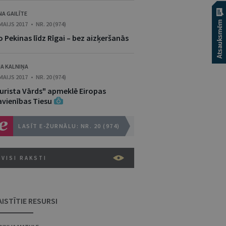
NA GAILĪTE
 MAIJS 2017 • NR. 20 (974)
 Pekinas līdz Rīgai – bez aizķeršanās
JA KALNIŅA
 MAIJS 2017 • NR. 20 (974)
Jurista Vārds" apmeklē Eiropas
avienības Tiesu
LASĪT E-ŽURNĀLU: NR. 20 (974)
VISI RAKSTI
AISTĪTIE RESURSI