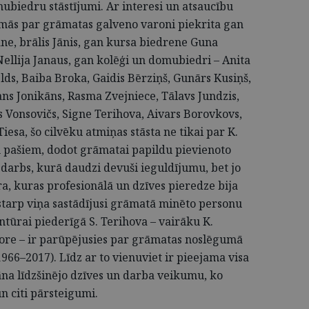
ubiedru stāstījumi. Ar interesi un atsaucību
omās par grāmatas galveno varoni piekrita gan
ane, brālis Jānis, gan kursa biedrene Guna
llija Janaus, gan kolēģi un domubiedri – Anita
lds, Baiba Broka, Gaidis Bērziņš, Gunārs Kusiņš,
ans Jonikāns, Rasma Zvejniece, Tālavs Jundzis,
ds Vonsovičs, Signe Terihova, Aivars Borovkovs,
iesa, šo cilvēku atmiņas stāsta ne tikai par K.
m pašiem, dodot grāmatai papildu pievienoto
opdarbs, kurā daudzi devuši ieguldījumu, bet jo
ra, kuras profesionālā un dzīves pieredze bija
ostarp viņa sastādījusi grāmatā minēto personu
tūrai piederīgā S. Terihova – vairāku K.
ore – ir parūpējusies par grāmatas noslēgumā
1966–2017). Līdz ar to vienuviet ir pieejama visa
āna līdzšinējo dzīves un darba veikumu, ko
n citi pārsteigumi.