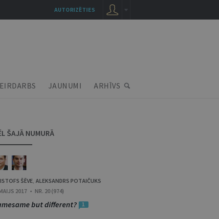
AUTORIZĒTIES
EIRDARBS
JAUNUMI
ARHĪVS
ĒL ŠAJĀ NUMURĀ
ISTOFS ŠĒVE
ALEKSANDRS POTAIČUKS
,
 MAIJS 2017 • NR. 20 (974)
amesame but different?
1