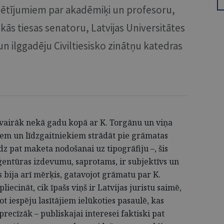
ētījumiem par akadēmiķi un profesoru,
ās tiesas senatoru, Latvijas Universitātes
n ilggadēju Civiltiesisko zinātņu katedras
a vairāk nekā gadu kopā ar K. Torgānu un viņa
em un līdzgaitniekiem strādāt pie grāmatas
dz pat maketa nodošanai uz tipogrāfiju –, šis
entūras izdevumu, saprotams, ir subjektīvs un
s bija arī mērķis, gatavojot grāmatu par K.
liecināt, cik īpašs viņš ir Latvijas juristu saimē,
ot iespēju lasītājiem ielūkoties pasaulē, kas
recīzāk – publiskajai interesei faktiski pat