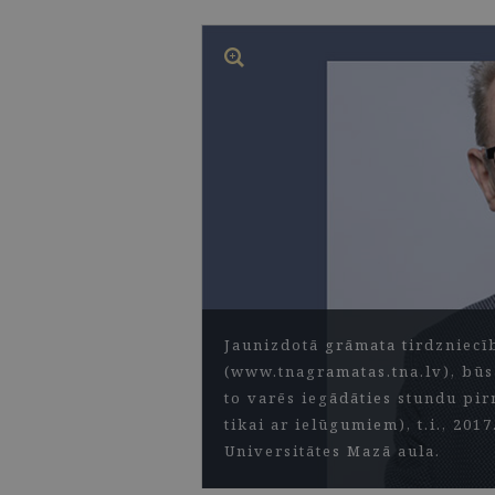
Jaunizdotā grāmata tirdzniecī
(www.tnagramatas.tna.lv), būs
to varēs iegādāties stundu pi
tikai ar ielūgumiem), t.i., 201
Universitātes Mazā aula.