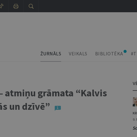
ŽURNĀLS
VEIKALS
BIBLIOTĒKA
#T
V
 – atmiņu grāmata “Kalvis
ās un dzīvē”
1
KR
9.
S