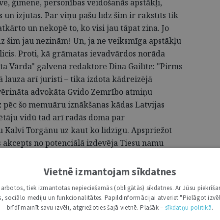
īve, ģimene, personības veidošanās apstākļi,
n izjūtas. Par viņu pašu līdz šim ir rakstīts tik
tkārto un nekopē to, ko visi jau tāpat zina. Jo
dz šim jau nezinām! Un, ja ne veiksmīga apstākļu
alicis. Proti, kā grāmatas ievadvārdos norāda
sta Vārda" galvenā redaktore Dina Gailīte: "Pirms
 lauza arī juristi – tika izdota kādreizējā
zvērināta advokāta Gvido Zemrībo atmiņu
z pēc šo memuāru iznākšanas kādas Latvijas
tāju vidū tad arī radās doma par
 Kalvi Torgānu uz kaut ko līdzīgu. Apspriežot
ts akcepts no potenciālā izdevēja Tiesu namu
kas personā un atrasta palīdze rakstīšanas
 "Jurista Vārds". Atlika vēl tikai pārliecināt
Vietnē izmantojam sīkdatnes
s solu rindas vidū sēdēdams un nevarēdams no
i darbotos, tiek izmantotas nepieciešamās (obligātās) sīkdatnes. Ar Jūsu piekriša
ies (aizbēgt), gan izrādīja enerģisku pretestību
kas, sociālo mediju un funkcionalitātes. Papildinformācijai atveriet "Pielāgot izvēl
pēc pāris mēnešu pierunāšanas un rūpīgām
brīdī mainīt savu izvēli, atgriežoties šajā vietnē. Plašāk –
sīkdatņu politikā
.