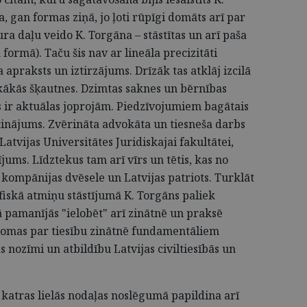
a, gan formas ziņā, jo ļoti rūpīgi domāts arī par
a daļu veido K. Torgāna – stāstītas un arī paša
 formā). Taču šis nav ar lineāla precizitāti
apraksts un iztirzājums. Drīzāk tas atklāj izcilā
skākās šķautnes. Dzimtas saknes un bērnības
s ir aktuālas joprojām. Piedzīvojumiem bagātais
aicinājums. Zvērināta advokāta un tiesneša darbs
Latvijas Universitātes Juridiskajai fakultātei,
ums. Līdztekus tam arī vīrs un tētis, kas no
 kompānijas dvēsele un Latvijas patriots. Turklāt
āfiskā atmiņu stāstījumā K. Torgāns paliek
ā pamanījās "ielobēt" arī zinātnē un praksē
domas par tiesību zinātnē fundamentāliem
nozīmi un atbildību Latvijas civiltiesībās un
katras lielās nodaļas noslēgumā papildina arī