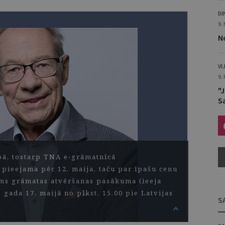
DI
9.
No
VI
9.
"
S
bā, tostarp TNA e-grāmatnīcā
 pieejama pēc 12. maija, taču par īpašu cenu
rms grāmatas atvēršanas pasākuma (ieeja
7. gada 17. maijā no plkst. 15.00 pie Latvijas
S