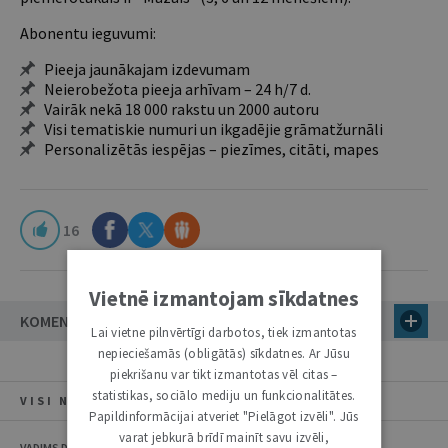
Abonentu ieguvumi:
Pieeja jaunākajam izdevumam
Neierobežota pieeja arhīvam – 24 h/7 d.
Vairāk nekā 18 000 rakstu un 2000 autoru
Visi tematiskie numuri un ikgadējie grāmatžurnāli
Personalizētās iespējas – piezīmes, citāti, mapes
16
Vietnē izmantojam sīkdatnes
KOMENTĀRI (4)
Lai vietne pilnvērtīgi darbotos, tiek izmantotas
nepieciešamās (obligātās) sīkdatnes. Ar Jūsu
piekrišanu var tikt izmantotas vēl citas –
statistikas, sociālo mediju un funkcionalitātes.
VISI NUMURA RAKSTI
Papildinformācijai atveriet "Pielāgot izvēli". Jūs
varat jebkurā brīdī mainīt savu izvēli,
VADIMS DANOVIČS, LUDMILA JADČENKO