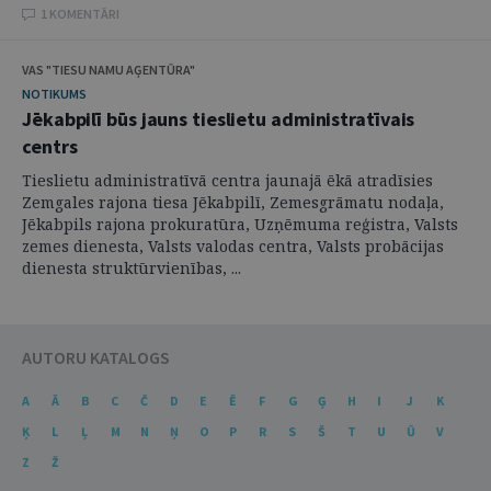
1 KOMENTĀRI
VAS "TIESU NAMU AĢENTŪRA"
NOTIKUMS
Jēkabpilī būs jauns tieslietu administratīvais
centrs
Tieslietu administratīvā centra jaunajā ēkā atradīsies
Zemgales rajona tiesa Jēkabpilī, Zemesgrāmatu nodaļa,
Jēkabpils rajona prokuratūra, Uzņēmuma reģistra, Valsts
zemes dienesta, Valsts valodas centra, Valsts probācijas
dienesta struktūrvienības, ...
AUTORU KATALOGS
A
Ā
B
C
Č
D
E
Ē
F
G
Ģ
H
I
J
K
Ķ
L
Ļ
M
N
Ņ
O
P
R
S
Š
T
U
Ū
V
Z
Ž