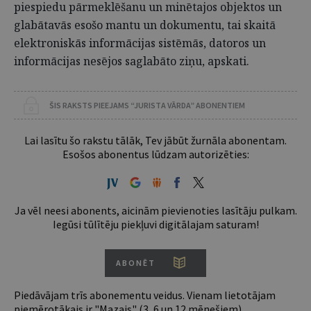
piespiedu pārmeklēšanu un minētajos objektos un
glabātavās esošo mantu un dokumentu, tai skaitā
elektroniskās informācijas sistēmās, datoros un
informācijas nesējos saglabāto ziņu, apskati.
ŠIS RAKSTS PIEEJAMS “JURISTA VĀRDA” ABONENTIEM
Lai lasītu šo rakstu tālāk, Tev jābūt žurnāla abonentam.
Esošos abonentus lūdzam autorizēties:
Ja vēl neesi abonents, aicinām pievienoties lasītāju pulkam.
Iegūsi tūlītēju piekļuvi digitālajam saturam!
ABONĒT
Piedāvājam trīs abonementu veidus. Vienam lietotājam
piemērotākais ir "Mazais" (3, 6 un 12 mēnešiem).