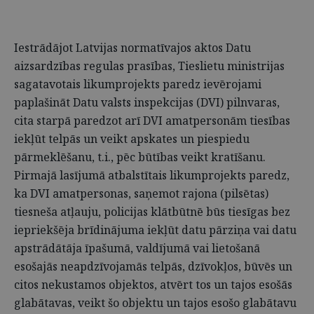
Iestrādājot Latvijas normatīvajos aktos Datu
aizsardzības regulas prasības, Tieslietu ministrijas
sagatavotais likumprojekts paredz ievērojami
paplašināt Datu valsts inspekcijas (DVI) pilnvaras,
cita starpā paredzot arī DVI amatpersonām tiesības
iekļūt telpās un veikt apskates un piespiedu
pārmeklēšanu, t.i., pēc būtības veikt kratīšanu.
Pirmajā lasījumā atbalstītais likumprojekts paredz,
ka DVI amatpersonas, saņemot rajona (pilsētas)
tiesneša atļauju, policijas klātbūtnē būs tiesīgas bez
iepriekšēja brīdinājuma iekļūt datu pārziņa vai datu
apstrādātāja īpašumā, valdījumā vai lietošanā
esošajās neapdzīvojamās telpās, dzīvokļos, būvēs un
citos nekustamos objektos, atvērt tos un tajos esošās
glabātavas, veikt šo objektu un tajos esošo glabātavu