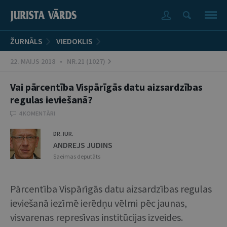
ŽURNĀLS
VIEDOKLIS
22. MAIJS 2018 • NR.21 (1027)
Vai pārcentība Vispārīgās datu aizsardzības
regulas ieviešanā?
4 KOMENTĀRI
DR. IUR.
ANDREJS JUDINS
Saeimas deputāts
Pārcentība Vispārīgās datu aizsardzības regulas
ieviešanā iezīmē ierēdņu vēlmi pēc jaunas,
visvarenas represīvas institūcijas izveides.