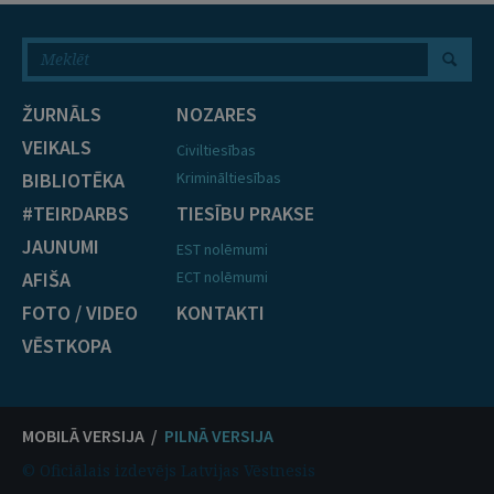
ŽURNĀLS
NOZARES
VEIKALS
Civiltiesības
BIBLIOTĒKA
Krimināltiesības
#TEIRDARBS
TIESĪBU PRAKSE
JAUNUMI
EST nolēmumi
AFIŠA
ECT nolēmumi
FOTO / VIDEO
KONTAKTI
VĒSTKOPA
MOBILĀ VERSIJA /
PILNĀ VERSIJA
© Oficiālais izdevējs Latvijas Vēstnesis