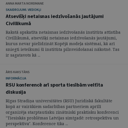
ANNA MARTA NORDMANE
SKAIDROJUMI. VIEDOKĻI
Atsevišķi netaisnas iedzīvošanās jautājumi
Civillikumā
Rakstā apskatīta netaisnas iedzīvošanās institūta attīstība
Civillikumā, atsevišķi netaisnas iedzīvošanās jautājumi,
kurus nevar pielīdzināt Kopējā modeļa sistēmai, kā arī
sniegti ieteikumi šī institūta pilnveidošanai nākotnē. Tas
ir sagatavots kā ...
ĀRIS KAKSTĀNS
INFORMĀCIJA
RSU konferencē arī sporta tiesībām veltīta
diskusija
Rīgas Stradiņa universitātes (RSU) Juridiskā fakultāte
kopā ar vairākiem sadarbības partneriem aprīlī
organizēja starptautisku zinātniski praktisku konferenci
"Tiesiskās problēmas Latvijas simtgadē: retrospektīva un
perspektīva". Konference tika ...