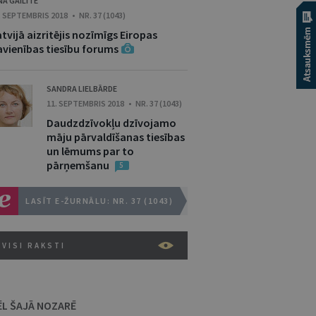
NA GAILĪTE
. SEPTEMBRIS 2018 • NR. 37 (1043)
tvijā aizritējis nozīmīgs Eiropas
avienības tiesību forums
SANDRA LIELBĀRDE
11. SEPTEMBRIS 2018 • NR. 37 (1043)
Daudzdzīvokļu dzīvojamo
māju pārvaldīšanas tiesības
un lēmums par to
pārņemšanu
5
LASĪT E-ŽURNĀLU: NR. 37 (1043)
VISI RAKSTI
ĒL ŠAJĀ NOZARĒ