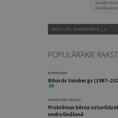
parādīt visie
neizlidojat ā
RĀDĪT VĒL KOMENTĀRUS /
2
POPULĀRĀKIE RAKS
IN MEMORIAM
Rihards Veinbergs (1987–20
2
SKAIDROJUMI. VIEDOKĻI
Problēmas bērna uzturlīdze
nodrošināšanā