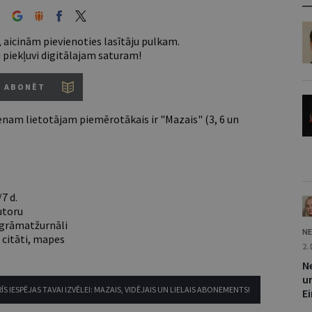
 aicinām pievienoties lasītāju pulkam.
u piekļuvi digitālajam saturam!
ABONĒT
nam lietotājam piemērotākais ir "Mazais" (3, 6 un
7 d.
utoru
e grāmatžurnāli
NE
 citāti, mapes
2.
Ne
u
ĪS IESPĒJAS TAVAI IZVĒLEI: MAZAIS, VIDĒJAIS UN LIELAIS ABONEMENTS!
E