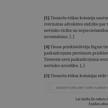
[1]
Tiesnešu ētikas komisija saņēmu
zvērinātas advokātes sūdzību par t
neētisko rīcību un nepieciešamība
ierosināšanu. [..]
[4]
Tiesas priekšsēdētāja lūgusi ti
paskaidrojums pievienots priekšsē
Tiesnesis savā paskaidrojumā neatzī
neētisku uzvedību. [..]
[5]
Tiesnešu ētikas komisijas sēdē 
ŠIS RAKSTS PIEEJAMS “JURISTA VĀRDA”
Lai lasītu šo rakstu
Esošos abon