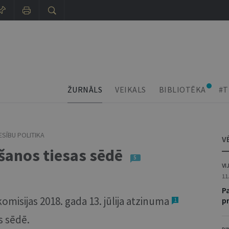
ŽURNĀLS
VEIKALS
BIBLIOTĒKA
#T
ESĪBU POLITIKA
V
ēšanos tiesas sēdē
5
VI
11
Pa
omisijas 2018. gada 13. jūlija atzinuma
p
1
s sēdē.