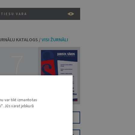
TIESU VARA
URNĀLU KATALOGS /
VISI ŽURNĀLI
7
14. JŪLIJS 2026
NR 7 (1425)
nu var tikt izmantotas
i". Jūs varat jebkurā
TIKAI DIGITĀLI
JV+