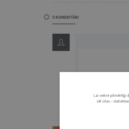
5 KOMENTĀRI
3000
Lai vietne pilnvērtīg
IE
vēl citas – statisti
KOMENTĒŠANAS NOTEIKUMI
MAGONE