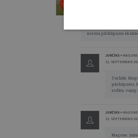
11. SEPTEMBRIS 2018 • 16:00
Man tas izskatās pēc savējo
Šāda rīcība tiesas zālē na
normu pārkāpums skaitās 
JURČIKS >
MAGONE
11. SEPTEMBRIS 20
Turklāt, Mago
pārkāpums, kā 
sodītu, vajag 
JURČIKS >
MAGONE
11. SEPTEMBRIS 20
Magone, jums 