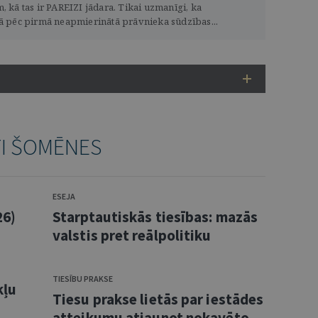
m, kā tas ir PAREIZI jādara. Tikai uzmanīgi, ka
rā pēc pirmā neapmierinātā prāvnieka sūdzības...
TI ŠOMĒNES
ESEJA
26)
Starptautiskās tiesības: mazās
valstis pret reālpolitiku
TIESĪBU PRAKSE
kļu
Tiesu prakse lietās par iestādes
atteikumu atjaunot nokavēto