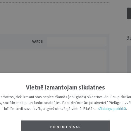
Ž
VĀRDS
Vietnē izmantojam sīkdatnes
i darbotos, tiek izmantotas nepieciešamās (obligātās) sīkdatnes. Ar Jūsu piekriša
NĀKT:
PIEVIENOT
kas, sociālo mediju un funkcionalitātes. Papildinformācijai atveriet "Pielāgot izvēl
brīdī mainīt savu izvēli, atgriežoties šajā vietnē. Plašāk –
sīkdatņu politikā
.
PIEŅEMT VISAS