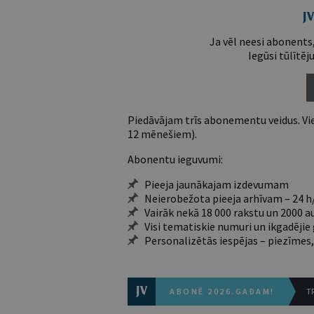
Ja vēl neesi abonents,
Iegūsi tūlītēj
Piedāvājam trīs abonementu veidus. Vie
12 mēnešiem).
Abonentu ieguvumi:
Pieeja jaunākajam izdevumam
Neierobežota pieeja arhīvam – 24 h/
Vairāk nekā 18 000 rakstu un 2000 a
Visi tematiskie numuri un ikgadēji
Personalizētās iespējas – piezīmes,
ABONĒ 2026.GADAM!
TR