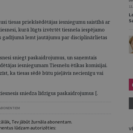
DI
11
La
S
si tiesas priekšsēdētājas iesniegumu saistībā ar
iesnesi, kurā lūgts izvērtēt tiesneša iespējamo
s gadījumā lemt jautājumu par disciplinārlietas
esnesi sniegt paskaidrojumus, un saņemtais
dētājas iesniegumam Tiesnešu ētikas komisijai.
st, ka tiesas sēdē būtu pieļāvis necienīgu vai
tiesnesis sniedza līdzīgus paskaidrojumus [.
 ABONENTIEM
 tālāk, Tev jābūt žurnāla abonentam.
entus lūdzam autorizēties:
V