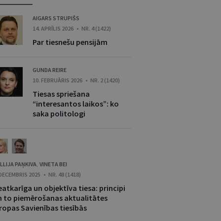
AIGARS STRUPIŠS
14. APRĪLIS 2026 • NR. 4 (1422)
Par tiesnešu pensijām
GUNDA REIRE
10. FEBRUĀRIS 2026 • NR. 2 (1420)
Tiesas spriešana
“interesantos laikos”: ko
saka politologi
LLIJA PAŅKIVA
VINETA BEI
,
 DECEMBRIS 2025 • NR. 48 (1418)
atkarīga un objektīva tiesa: principi
n to piemērošanas aktualitātes
iropas Savienības tiesībās