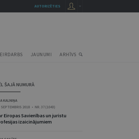
AUTORIZĒTIES
EIRDARBS
JAUNUMI
ARHĪVS
ĒL ŠAJĀ NUMURĀ
JA KALNIŅA
. SEPTEMBRIS 2018 • NR. 37 (1043)
r Eiropas Savienības un juristu
rofesijas izaicinājumiem