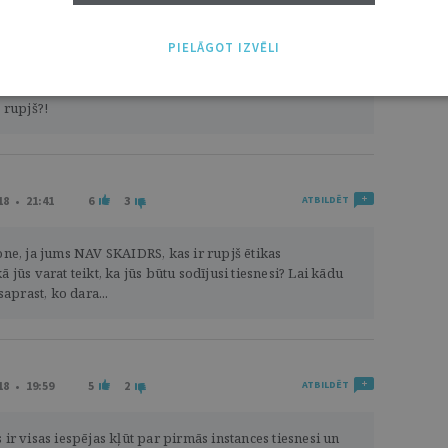
2
0
ATBILDĒT
PIELĀGOT IZVĒLI
 kārtējās piesegšanas. Es tiesnesi noteikti būtu sodījusi.
v pieļaujama. Joprojām man nav skaidrs -kāds ētikas
rupjš?!
18 • 21:41
6
3
ATBILDĒT
ne, ja jums NAV SKAIDRS, kas ir rupjš ētikas
jūs varat teikt, ka jūs būtu sodījusi tiesnesi? Lai kādu
saprast, ko dara...
18 • 19:59
5
2
ATBILDĒT
ir visas iespējas kļūt par pirmās instances tiesnesi un