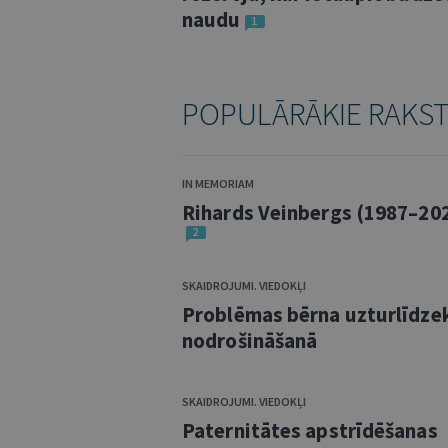
naudu
1
POPULĀRĀKIE RAKS
IN MEMORIAM
Rihards Veinbergs (1987–20
2
SKAIDROJUMI. VIEDOKĻI
Problēmas bērna uzturlīdze
nodrošināšanā
SKAIDROJUMI. VIEDOKĻI
Paternitātes apstrīdēšanas