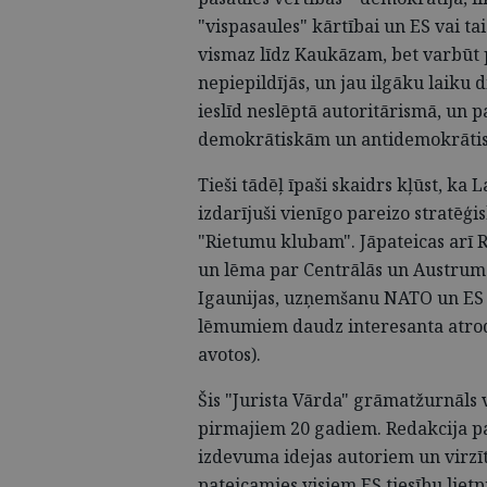
"vispasaules" kārtībai un ES vai tai
vismaz līdz Kau­kāzam, bet varbūt p
nepiepildījās, un jau ilgāku laiku d
ieslīd neslēptā autoritārismā, un 
demokrātiskām un antidemokrāti
Tieši tādēļ īpaši skaidrs kļūst, ka L
izdarījuši vienīgo pareizo stratēģi
"Rietumu klubam". Jāpateicas arī R
un lēma par Centrālās un Austrum­ei
Igaunijas, uzņemšanu NATO un ES (
lēmumiem daudz interesanta atroda
avotos).
Šis "Jurista Vārda" grāmatžurnāls v
pirmajiem 20 gadiem. Redakcija pa
izdevuma idejas autoriem un virzīt
pateicamies visiem ES tiesību lie