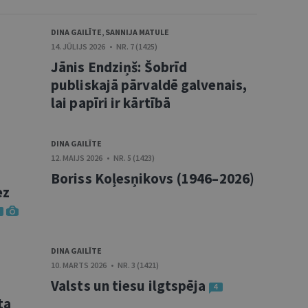
DINA GAILĪTE
,
SANNIJA MATULE
14. JŪLIJS 2026 • NR. 7 (1425)
Jānis Endziņš: Šobrīd
publiskajā pārvaldē galvenais,
lai papīri ir kārtībā
DINA GAILĪTE
12. MAIJS 2026 • NR. 5 (1423)
Boriss Koļesņikovs (1946–2026)
ez
DINA GAILĪTE
10. MARTS 2026 • NR. 3 (1421)
Valsts un tiesu ilgtspēja
4
ta