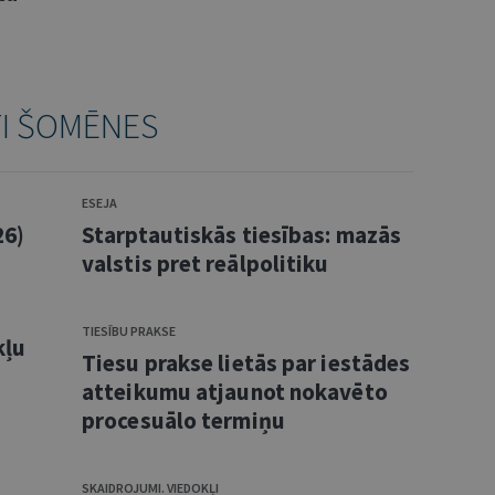
TI ŠOMĒNES
ESEJA
26)
Starptautiskās tiesības: mazās
valstis pret reālpolitiku
TIESĪBU PRAKSE
kļu
Tiesu prakse lietās par iestādes
atteikumu atjaunot nokavēto
procesuālo termiņu
SKAIDROJUMI. VIEDOKĻI