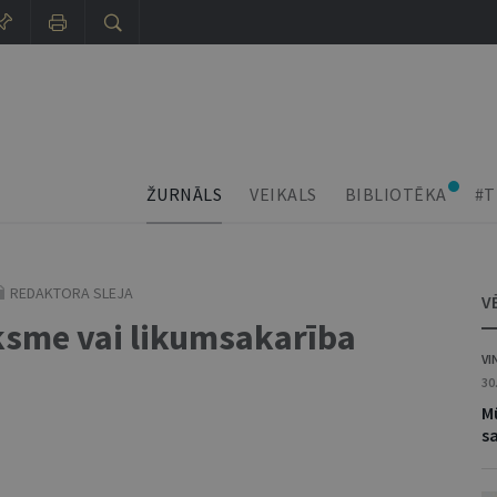
ŽURNĀLS
VEIKALS
BIBLIOTĒKA
#T
REDAKTORA SLEJA
V
iksme vai likumsakarība
VI
30
M
s