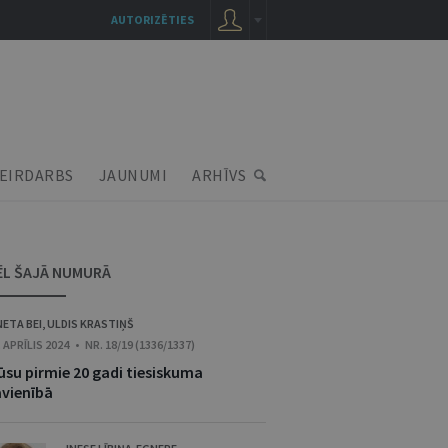
AUTORIZĒTIES
EIRDARBS
JAUNUMI
ARHĪVS
ĒL ŠAJĀ NUMURĀ
NETA BEI
,
ULDIS KRASTIŅŠ
. APRĪLIS 2024 • NR. 18/19 (1336/1337)
ūsu pirmie 20 gadi tiesiskuma
avienībā