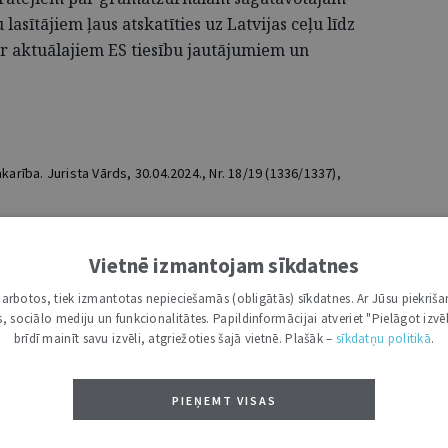
asītājiem ļaus atskatīties uz Latvijas ceļu līdz
par aktuālajiem ES tiesību jautājumiem un
akarība. Jurista Vārds, 30.04.2024., Nr. 18/19 (1336/1337),
Vietnē izmantojam sīkdatnes
i darbotos, tiek izmantotas nepieciešamās (obligātās) sīkdatnes. Ar Jūsu piekriša
DRUKĀT
kas, sociālo mediju un funkcionalitātes. Papildinformācijai atveriet "Pielāgot izvēl
brīdī mainīt savu izvēli, atgriežoties šajā vietnē. Plašāk –
sīkdatņu politikā
.
PIEŅEMT VISAS