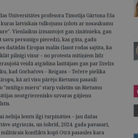
das Universitātes profesora Timotija Gārtona Eša
 kuras latviskais tulkojums izdots ar nosaukumu
ure". Vienlaikus izmantojot gan zinātnieka, gan
ot savu personīgo pieredzi, kas gūta, gadu
es dažādās Eiropas malās (lasot rodas sajūta, ka
klāt pilnīgi visur – no protesta mītiņiem līdz
izraujošā veidā atgādina lasītājam gan par Dzelzs
iku, kad Gorbačovs – Reigans – Tečere pielika
opu, kā arī visu pārējo Rietumu pasauli
āto "mūžīgo mieru" starp valstīm un Rietumu
rātijas neatgriezenisko uzvaras gājienu
stīs.
i nebija lemts ilgi turpināties – jau dažas
āve atgriezās, un šobrīd, 2024. gada pavasarī,
 militārais konflikts kopš Otrā pasaules kara