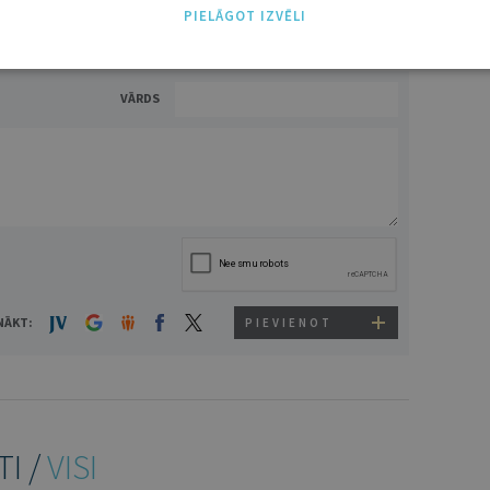
PIELĀGOT IZVĒLI
VĀRDS
NĀKT:
PIEVIENOT
TI /
VISI