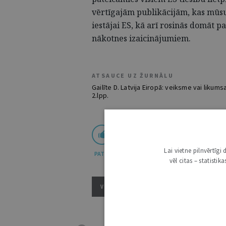
vērtīgajām publikācijām, kas mūsu l
iestājai ES, kā arī rosinās domāt 
nākotnes izaicinājumiem.
ATSAUCE UZ ŽURNĀLU
Gailīte D. Latvija Eiropā: veiksme vai likums
2.lpp.
Lai vietne pilnvērtīg
PATĪK
vēl citas – statisti
VISI ŽURNĀLA RAKSTI