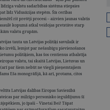
 līdzīga valstu sadarbības sistēma stiepsies
at līdz Vidusāzijas stepēm. Šīs cerības
iemžēl rit pretēji procesi – aizvien jaunas valstis
pasaulē kopumā atkal veidojas pretstāve starp
skām valstu grupām.
atvijas tauta un Latvijas politiķi savulaik ir
sko izvēli, lemjot par nešaubīgu pievienošanos
ietumu politiķiem, kas šos centienus atbalstīja
ropas valstu, tai skaitā Latvijas, Lietuvas un
arī par šiem nebūt ne viegli pieņemtajiem
ms Eša monogrāfijā, kā arī, protams, citos
eltīts Latvijas dalības Eiropas Savienībā
teicas par milzīgo personisko ieguldījumu šī
ājspēkiem, jo īpaši – Vinetai Bei! Tāpat
tpratējiem par grāmatžurnālam sagatavotajām