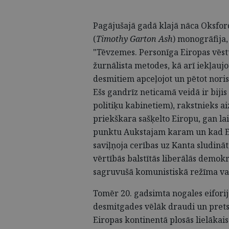
Pagājušajā gadā klajā nāca Oksfor
(
Timothy Garton Ash
) monogrāfija,
"Tēvzemes. Personīga Eiropas vēst
žurnālista metodes, kā arī iekļauj
desmitiem apceļojot un pētot noris
Ešs gandrīz neticamā veidā ir bijis 
politiķu kabinetiem), rakstnieks a
priekškara sašķelto Eiropu, gan la
punktu Aukstajam karam un kad Eir
saviļņoja cerības uz Kanta sludin
vērtībās balstītās liberālās demok
sagruvušā komunistiskā režīma val
Tomēr 20. gadsimta nogales eiforija
desmitgades vēlāk draudi un pretst
Eiropas kontinentā plosās lielākais