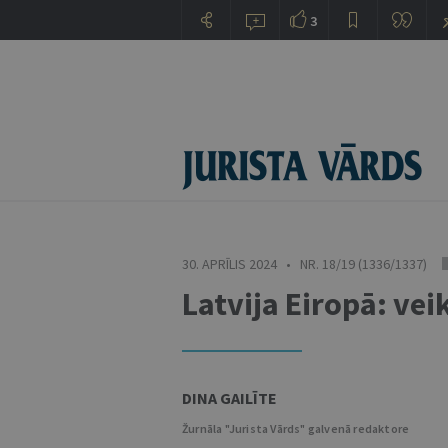
3
30. APRĪLIS 2024 • NR. 18/19 (1336/1337)
Latvija Eiropā: ve
DINA GAILĪTE
Žurnāla "Jurista Vārds" galvenā redaktore