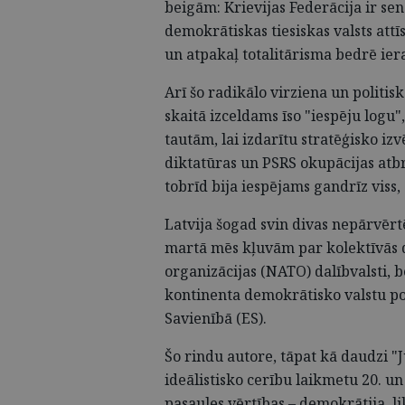
beigām: Krievijas Federācija ir se
demokrātiskas tiesiskas valsts attī
un atpakaļ totalitārisma bedrē ier
Arī šo radikālo virziena un politi
skaitā izceldams īso "iespēju logu
tautām, lai izdarītu stratēģisko iz
diktatūras un PSRS okupācijas atbrī
tobrīd bija iespējams gandrīz viss, a
Latvija šogad svin divas nepārvērt
martā mēs kļuvām par kolektīvās d
organizācijas (NATO) dalībvalsti, b
kontinenta demokrātisko valstu po
Savienībā (ES).
Šo rindu autore, tāpat kā daudzi "Ju
ideālistisko cerību laikmetu 20. un
pasaules vērtības – demokrātija, l