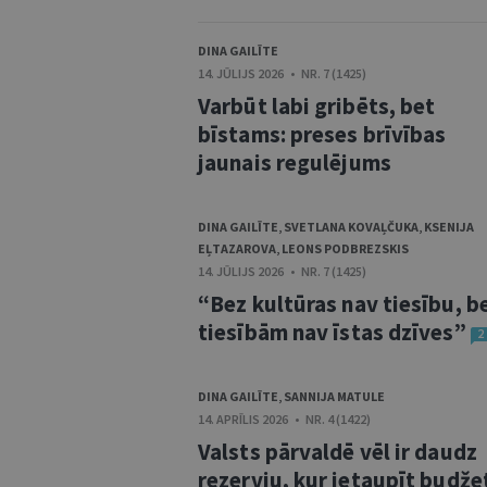
DINA GAILĪTE
14. JŪLIJS 2026 • NR. 7 (1425)
Varbūt labi gribēts, bet
bīstams: preses brīvības
jaunais regulējums
DINA GAILĪTE
,
SVETLANA KOVAĻČUKA
,
KSENIJA
EĻTAZAROVA
,
LEONS PODBREZSKIS
14. JŪLIJS 2026 • NR. 7 (1425)
“Bez kultūras nav tiesību, b
tiesībām nav īstas dzīves”
2
DINA GAILĪTE
,
SANNIJA MATULE
14. APRĪLIS 2026 • NR. 4 (1422)
Valsts pārvaldē vēl ir daudz
rezervju, kur ietaupīt budže