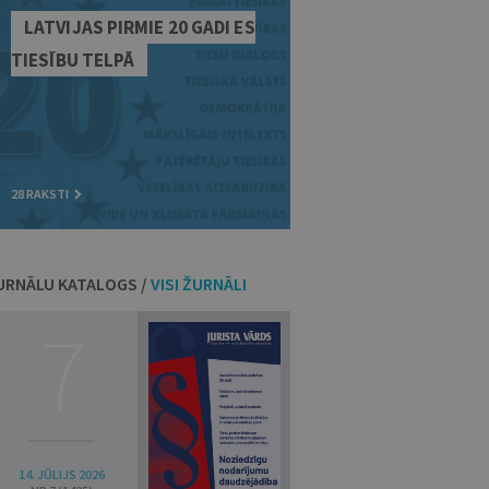
LATVIJAS PIRMIE 20 GADI ES
TIESĪBU TELPĀ
28 RAKSTI
URNĀLU KATALOGS /
VISI ŽURNĀLI
7
14. JŪLIJS 2026