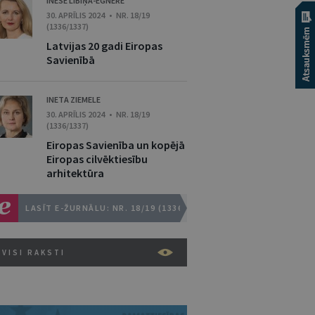
INESE LĪBIŅA-EGNERE
30. APRĪLIS 2024 • NR. 18/19
(1336/1337)
Latvijas 20 gadi Eiropas
Savienībā
INETA ZIEMELE
30. APRĪLIS 2024 • NR. 18/19
(1336/1337)
Eiropas Savienība un kopējā
Eiropas cilvēktiesību
arhitektūra
LASĪT E-ŽURNĀLU: NR. 18/19 (1336/1337)
VISI RAKSTI