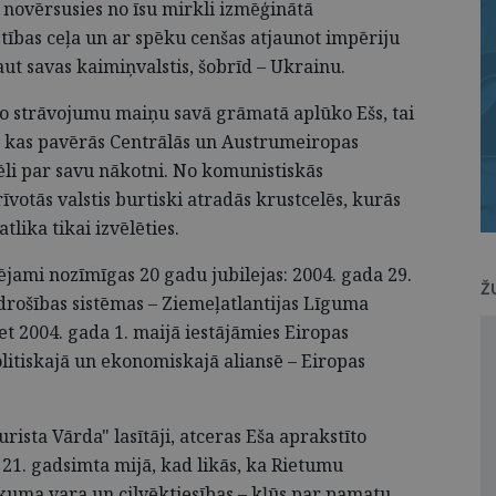
n novērsusies no īsu mirkli izmēģinātā
stības ceļa un ar spēku cenšas atjaunot impēriju
aut savas kaimiņvalstis, šobrīd – Ukrainu.
sko strāvojumu maiņu savā grāmatā aplūko Ešs, tai
", kas pavērās Centrālās un Austrumeiropas
vēli par savu nākotni. No komunistiskās
votās valstis burtiski atradās krustcelēs, kurās
tlika tikai izvēlēties.
ējami nozīmīgas 20 gadu jubilejas: 2004. gada 29.
Ž
rošības sistēmas – Ziemeļatlantijas Līguma
et 2004. gada 1. maijā iestājāmies Eiropas
litiskajā un ekonomiskajā aliansē – Eiropas
rista Vārda" lasītāji, atceras Eša aprakstīto
 21. gadsimta mijā, kad likās, ka Rietumu
ikuma vara un cilvēktiesības – kļūs par pamatu