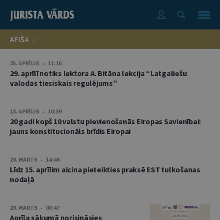
AFIŠA
25. APRĪLIS • 11:16
29. aprīlī notiks lektora A. Bitāna lekcija “Latgaliešu
valodas tiesiskais regulējums”
18. APRĪLIS • 10:39
20 gadi kopš 10 valstu pievienošanās Eiropas Savienībai:
jauns konstitucionāls brīdis Eiropai
20. MARTS • 14:46
Līdz 15. aprīlim aicina pieteikties praksē EST tulkošanas
nodaļā
20. MARTS • 08:47
Aprīļa sākumā norisināsies