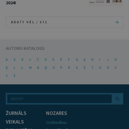
2024!
RĀDĪT VĒL /
571
AUTORU KATALOGS
A
Ā
B
C
Č
D
E
Ē
F
G
Ģ
H
I
J
K
Ķ
L
Ļ
M
N
Ņ
O
P
R
S
Š
T
U
Ū
V
Z
Ž
ŽURNĀLS
NOZARES
VEIKALS
Civiltiesības