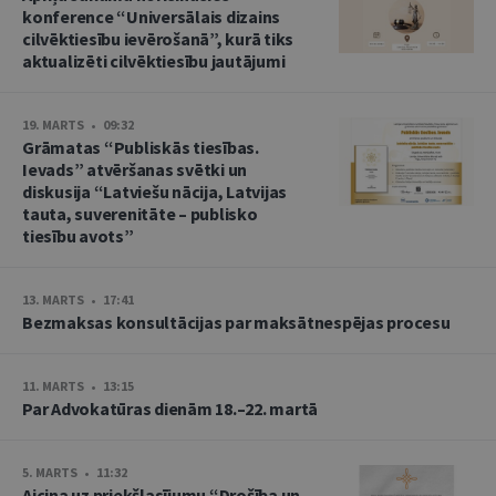
konference “Universālais dizains
cilvēktiesību ievērošanā”, kurā tiks
aktualizēti cilvēktiesību jautājumi
19. MARTS • 09:32
Grāmatas “Publiskās tiesības.
Ievads” atvēršanas svētki un
diskusija “Latviešu nācija, Latvijas
tauta, suverenitāte – publisko
tiesību avots”
13. MARTS • 17:41
Bezmaksas konsultācijas par maksātnespējas procesu
11. MARTS • 13:15
Par Advokatūras dienām 18.–22. martā
5. MARTS • 11:32
Aicina uz priekšlasījumu “Drošība un