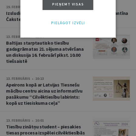
PIEŅEMT VISAS
19. FEBRUĀRIS • 10:55
Izsludināta pieteikšanās piektajai Profesora Konstantīna
Čakstes civiltiesību izspēlei!
PIELĀGOT IZVĒLI
13. FEBRUĀRIS • 11:54
Baltijas starptautisko tiesību
gadagrāmatas 21. sējuma atvēršana
un diskusija 16. februārī plkst. 10.00
tiešsaistē
13. FEBRUĀRIS • 10:13
Apeirons kopā ar Latvijas Tiesnešu
mācību centru aicina uz informatīvu
pasākumu “Cilvēktiesību labirints:
kopā uz tiesiskuma ceļa”
13. FEBRUĀRIS • 10:01
Tiesību zinātņu student – piesakies
tiesas procesa izspēlei cilvēktiesībās