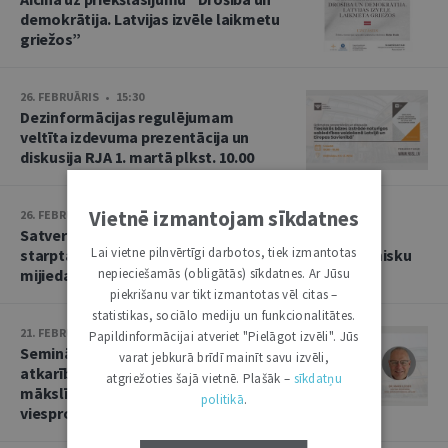
demokrātija. Latvijas izvēle laikmetu
griežos”
26. FEBRUĀRIS • 15:30
Dezinformācijas regulējumam
veltīta izdevuma prezentācija un
diskusija RJA 1. martā plkst. 10.00
Vietnē izmantojam sīkdatnes
26. FEBRUĀRIS • 13:08
Satversmes tiesa rīko konferenci par nacionālo,
Lai vietne pilnvērtīgi darbotos, tiek izmantotas
starptautisko un Eiropas Savienības tiesību harmonisku
mijiedarbību
nepieciešamās (obligātās) sīkdatnes. Ar Jūsu
piekrišanu var tikt izmantotas vēl citas –
statistikas, sociālo mediju un funkcionalitātes.
21. FEBRUĀRIS • 11:52
Papildinformācijai atveriet "Pielāgot izvēli". Jūs
Seminārs par maldinošu dizainu,
varat jebkurā brīdī mainīt savu izvēli,
atkarību izraisošām platformām un
atgriežoties šajā vietnē. Plašāk –
sīkdatņu
mākslīgo intelektu ar RJA
politikā
.
viesprofesoru Dr. Marku Leiseru