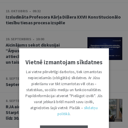
13. OKTOBRIS • 09:32
Izsludināta Profesora Kārļa Dišlera XXVII Konstitucionālo
tiesību tiesas procesa izspēle
19. SEPTEMBRIS • 10:00
Aicinājums sekot diskusijai
“Ārpustiesas krimināltiesisko
attiecību noregulēšana – vai efektīva
Vietnē izmantojam sīkdatnes
un taisnīga?”
Lai vietne pilnvērtīgi darbotos, tiek izmantotas
nepieciešamās (obligātās) sīkdatnes. Ar Jūsu
8. SEPTEMBRIS • 13:14
piekrišanu var tikt izmantotas vēl citas –
Septembra saruna par starptautiskajām tiesībām
statistikas, sociālo mediju un funkcionalitātes.
Papildinformācijai atveriet "Pielāgot izvēli". Jūs
8. SEPTEMBRIS • 13:13
varat jebkurā brīdī mainīt savu izvēli,
RJA aicina iesniegt rakstus Baltijas
atgriežoties šajā vietnē. Plašāk –
sīkdatņu
Starptautisko tiesību gadagrāmatai
politikā
.
līdz 30. septembrim