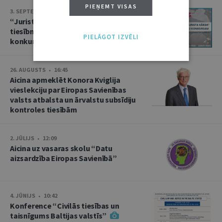
PIEŅEMT VISAS
3. SEPTEMBRIS • 16:01
“Jurista Vārds” aicina jaunos
tiesībniekus pieteikties ikgadējam
PIELĀGOT IZVĒLI
konkursam!
26. AUGUSTS • 16:45
Aicina apmeklēt Konora Kviglija
vieslekciju par Eiropas Savienības
valsts atbalsta un ārvalstu subsīdiju
kontroles tiesībām
2. JŪLIJS • 12:09
Aicina uz vasaras skolu “Datu
aizsardzība Eiropas Savienībā”
4. JŪNIJS • 10:42
Konference “Civilās tiesības un
taisnīgums Baltijas valstīs”