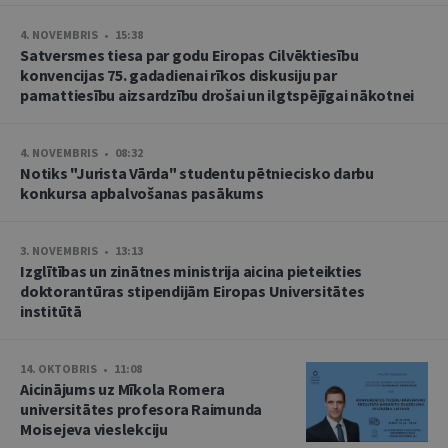
4. NOVEMBRIS • 15:38
Satversmes tiesa par godu Eiropas Cilvēktiesību
konvencijas 75. gadadienai rīkos diskusiju par
pamattiesību aizsardzību drošai un ilgtspējīgai nākotnei
4. NOVEMBRIS • 08:32
Notiks "Jurista Vārda" studentu pētniecisko darbu
konkursa apbalvošanas pasākums
3. NOVEMBRIS • 13:13
Izglītības un zinātnes ministrija aicina pieteikties
doktorantūras stipendijām Eiropas Universitātes
institūtā
14. OKTOBRIS • 11:08
Aicinājums uz Mīkola Romera
universitātes profesora Raimunda
Moisejeva vieslekciju