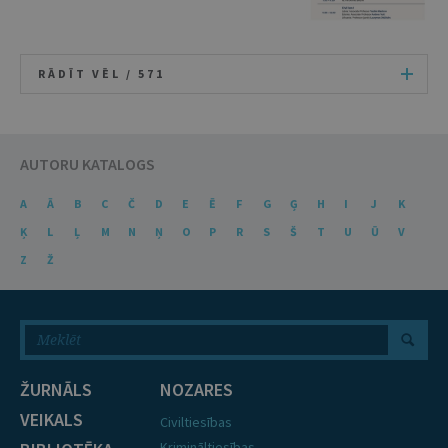
RĀDĪT VĒL /
571
AUTORU KATALOGS
A
Ā
B
C
Č
D
E
Ē
F
G
Ģ
H
I
J
K
Ķ
L
Ļ
M
N
Ņ
O
P
R
S
Š
T
U
Ū
V
Z
Ž
ŽURNĀLS
NOZARES
VEIKALS
Civiltiesības
Krimināltiesības