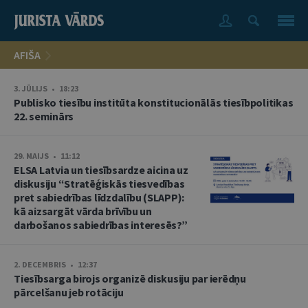
AFIŠA
3. JŪLIJS • 18:23
Publisko tiesību institūta konstitucionālās tiesībpolitikas
22. seminārs
29. MAIJS • 11:12
ELSA Latvia un tiesībsardze aicina uz
diskusiju “Stratēģiskās tiesvedības
pret sabiedrības līdzdalību (SLAPP):
kā aizsargāt vārda brīvību un
darbošanos sabiedrības interesēs?”
2. DECEMBRIS • 12:37
Tiesībsarga birojs organizē diskusiju par ierēdņu
pārcelšanu jeb rotāciju