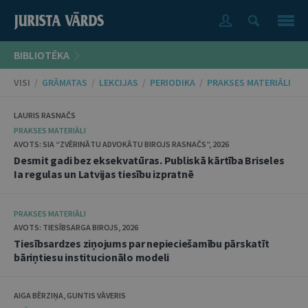
BIBLIOTĒKA
VISI
/
GRĀMATAS
/
LEKCIJAS
/
PERIODIKA
/
PRAKSES MATERIĀLI
LAURIS RASNAČS
PRAKSES MATERIĀLI
AVOTS: SIA “ZVĒRINĀTU ADVOKĀTU BIROJS RASNAČS”, 2026
Desmit gadi bez eksekvatūras. Publiskā kārtība Briseles
Ia regulas un Latvijas tiesību izpratnē
PRAKSES MATERIĀLI
AVOTS: TIESĪBSARGA BIROJS, 2026
Tiesībsardzes ziņojums par nepieciešamību pārskatīt
bāriņtiesu institucionālo modeli
AIGA BĒRZIŅA, GUNTIS VĀVERIS