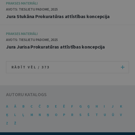
PRAKSES MATERIĀLI
AVOTS: TIESLIETU PADOME, 2025
Jura Stukāna Prokuratūras attīstības koncepcija
PRAKSES MATERIĀLI
AVOTS: TIESLIETU PADOME, 2025
Jura Jurisa Prokuratūras attīstības koncepcija
RĀDĪT VĒL /
373
AUTORU KATALOGS
A
Ā
B
C
Č
D
E
Ē
F
G
Ģ
H
I
J
K
Ķ
L
Ļ
M
N
Ņ
O
P
R
S
Š
T
U
Ū
V
Z
Ž