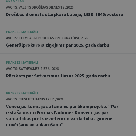
GRĀMATAS
AVOTS: VALSTS DROŠĪBAS DIENESTS, 2020
Drošības dienests starpkaru Latvijā, 1918–1940: vēsture
PRAKSES MATERIĀLI
AVOTS: LATVIJAS REPUBLIKAS PROKURATŪRA, 2026
Ģenerālprokurora ziņojums par 2025. gada darbu
PRAKSES MATERIĀLI
AVOTS: SATVERSMES TIESA, 2026
Pārskats par Satversmes tiesas 2025. gada darbu
PRAKSES MATERIĀLI
AVOTS: TIESLIETU MINISTRIJA, 2026
Venēcijas komisijas atzinums par likumprojektu “Par
izstāšanos no Eiropas Padomes Konvencijas par
vardarbības pret sievietēm un vardarbības ģimenē
novēršanu un apkarošanu”