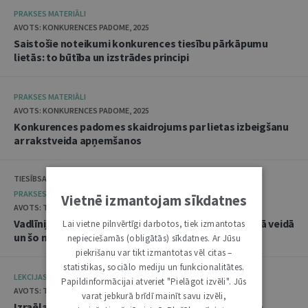
PRAKSES MATERIĀLI
AVOTS: KONKURENCES PADOME, 2025
Saistošie noteikumi konkurences tiesību pārkāpumu
lietās: to būtība un izstrādes principi
PRAKSES MATERIĀLI
AVOTS: KONKURENCES PADOME, 2025
Konkurences padomes skaidrojums par lietas izbeigšanu
ar rakstveida apņemšanos
TIESĪBSARGA BIROJS, DATU VALSTS INSPEKCIJA
PRAKSES MATERIĀLI
Vietnē izmantojam sīkdatnes
AVOTS: TIESĪBSARGA BIROJS, 2025
Vadlīnijas "Amatpersonu datu apstrāde audiovizuālā veidā
Lai vietne pilnvērtīgi darbotos, tiek izmantotas
un šo materiālu publicēšana"
nepieciešamās (obligātās) sīkdatnes. Ar Jūsu
piekrišanu var tikt izmantotas vēl citas –
statistikas, sociālo mediju un funkcionalitātes.
LEKCIJAS
Papildinformācijai atveriet "Pielāgot izvēli". Jūs
AVOTS: TIESLIETU AKADĒMIJA, 2025
varat jebkurā brīdī mainīt savu izvēli,
Izraēlas pieredze seksuālo noziegumu izmeklēšanā