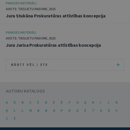
PRAKSES MATERIĀLI
AVOTS: TIESLIETU PADOME, 2025
Jura Stukāna Prokuratūras attīstības koncepcija
PRAKSES MATERIĀLI
AVOTS: TIESLIETU PADOME, 2025
Jura Jurisa Prokuratūras attīstības koncepcija
RĀDĪT VĒL /
373
AUTORU KATALOGS
A
Ā
B
C
Č
D
E
Ē
F
G
Ģ
H
I
J
K
Ķ
L
Ļ
M
N
Ņ
O
P
R
S
Š
T
U
Ū
V
Z
Ž