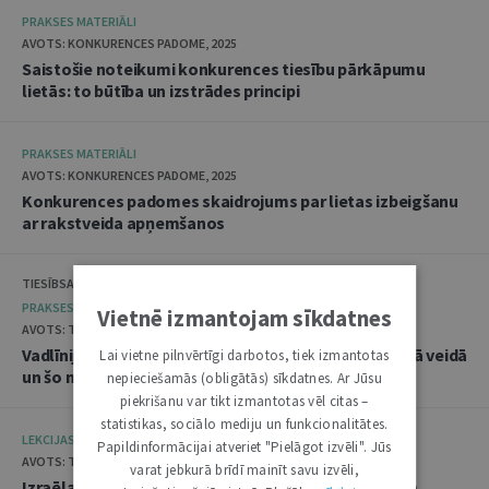
PRAKSES MATERIĀLI
AVOTS: KONKURENCES PADOME, 2025
Saistošie noteikumi konkurences tiesību pārkāpumu
lietās: to būtība un izstrādes principi
PRAKSES MATERIĀLI
AVOTS: KONKURENCES PADOME, 2025
Konkurences padomes skaidrojums par lietas izbeigšanu
ar rakstveida apņemšanos
TIESĪBSARGA BIROJS, DATU VALSTS INSPEKCIJA
PRAKSES MATERIĀLI
Vietnē izmantojam sīkdatnes
AVOTS: TIESĪBSARGA BIROJS, 2025
Vadlīnijas "Amatpersonu datu apstrāde audiovizuālā veidā
Lai vietne pilnvērtīgi darbotos, tiek izmantotas
un šo materiālu publicēšana"
nepieciešamās (obligātās) sīkdatnes. Ar Jūsu
piekrišanu var tikt izmantotas vēl citas –
statistikas, sociālo mediju un funkcionalitātes.
LEKCIJAS
Papildinformācijai atveriet "Pielāgot izvēli". Jūs
AVOTS: TIESLIETU AKADĒMIJA, 2025
varat jebkurā brīdī mainīt savu izvēli,
Izraēlas pieredze seksuālo noziegumu izmeklēšanā