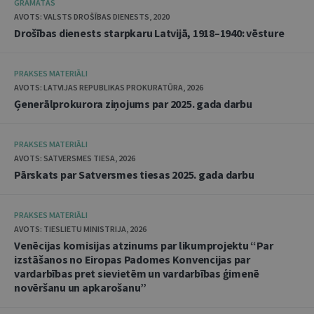
GRĀMATAS
AVOTS: VALSTS DROŠĪBAS DIENESTS, 2020
Drošības dienests starpkaru Latvijā, 1918–1940: vēsture
PRAKSES MATERIĀLI
AVOTS: LATVIJAS REPUBLIKAS PROKURATŪRA, 2026
Ģenerālprokurora ziņojums par 2025. gada darbu
PRAKSES MATERIĀLI
AVOTS: SATVERSMES TIESA, 2026
Pārskats par Satversmes tiesas 2025. gada darbu
PRAKSES MATERIĀLI
AVOTS: TIESLIETU MINISTRIJA, 2026
Venēcijas komisijas atzinums par likumprojektu “Par
izstāšanos no Eiropas Padomes Konvencijas par
vardarbības pret sievietēm un vardarbības ģimenē
novēršanu un apkarošanu”