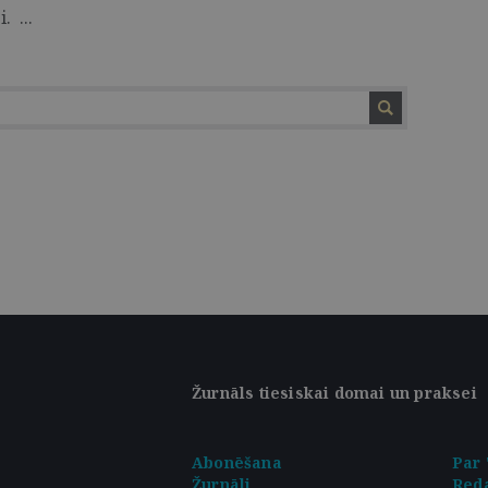
 ...
Žurnāls tiesiskai domai un praksei
Abonēšana
Par 
Žurnāli
Reda