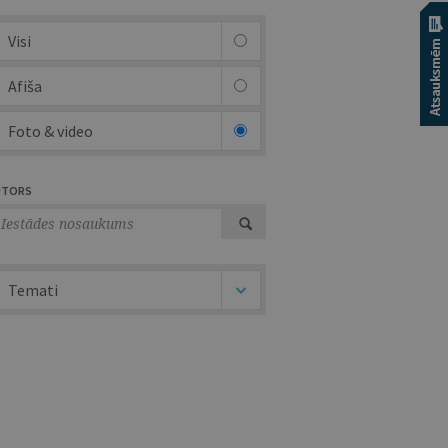
Visi
Afiša
Foto & video
UTORS
Temati