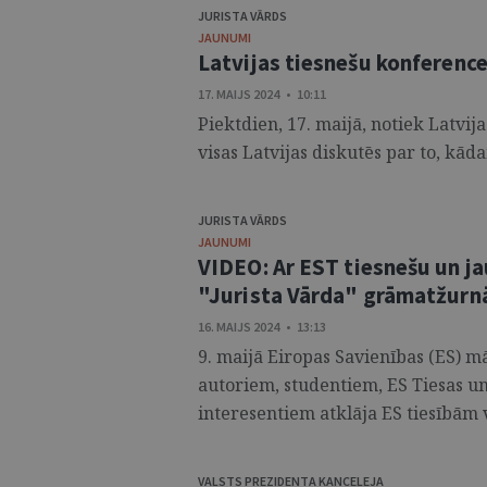
JURISTA VĀRDS
JAUNUMI
Latvijas tiesnešu konferenc
17. MAIJS 2024 • 10:11
Piektdien, 17. maijā, notiek Latvij
visas Latvijas diskutēs par to, kāda
JURISTA VĀRDS
JAUNUMI
VIDEO: Ar EST tiesnešu un ja
"Jurista Vārda" grāmatžurn
16. MAIJS 2024 • 13:13
9. maijā Eiropas Savienības (ES) m
autoriem, studentiem, ES Tiesas un 
interesentiem atklāja ES tiesībām v
VALSTS PREZIDENTA KANCELEJA