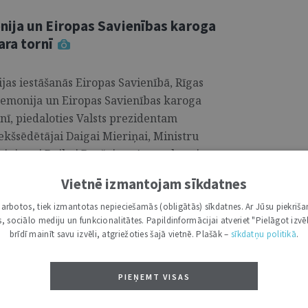
ija un Eiropas Savienības karoga
ara tornī
jas iestāšanās Eiropas Savienībā, Rīgas
eremonija un Eiropas Savienības karoga
nī, piedaloties Valsts prezidentam
šsēdētājai Daigai Mieriņai, Ministru
 ministrei Baibai Bražei un Augstākās tiesas
. ...
Vietnē izmantojam sīkdatnes
i darbotos, tiek izmantotas nepieciešamās (obligātās) sīkdatnes. Ar Jūsu piekriša
kas, sociālo mediju un funkcionalitātes. Papildinformācijai atveriet "Pielāgot izvēl
brīdī mainīt savu izvēli, atgriežoties šajā vietnē. Plašāk –
sīkdatņu politikā
.
cijas: mērķi 2024. gadam”
PIEŅEMT VISAS
 starptautiskā konference “Efektīvas