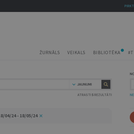
PIRKT
ŽURNĀLS
VEIKALS
BIBLIOTĒKA
#T
N
JAUNUMI
ATRASTI
5
REZULTĀTI
NE
18/04/24 - 18/05/24