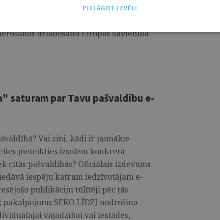
 pulcēja vairāk nekā 1000 dalībnieku, no
PIELĀGOT IZVĒLI
ttālināti. Konferences mērķis bija
emērošanas uzlabošanu Eiropas Savienībā
ša" saturam par Tavu pašvaldību e-
švaldībā? Vai zini, kādi ir jaunākie
ēlies pieteikties izsolēm konkrētā
ek citās pašvaldībās? Oficiālais izdevums
 piedāvā iespēju katram iedzīvotājam e-
sējošo publikāciju tūlītēji pēc tās
—; pakalpojums SEKO LĪDZI nodrošina
dividuālajai vajadzībai vai iestādes,