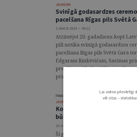
JAUNUMI
Svinīgā godasardzes ceremon
pacelšana Rīgas pils Svētā G
2. MAIJS 2024 • 09:12
Atzīmējot 20. gadadienu kopš Latvi
pilī notika svinīgā godasardzes c
pacelšana Rīgas pils Svētā Gara tor
Edgaram Rinkēvičam, Saeimas priek
prezidentei Evikai Siliņai, ārlietu
priekšsēdētājam Aigaram Strupišam
Lai vietne pilnvērtīg
FINANŠU IZLŪKOŠANAS DIENESTS
vēl citas – statisti
JAUNUMI
Konferences “Efektīvas sank
būtiskākie secinājumi
22. APRĪLIS 2024 • 10:59
Šī gada 19. martā Rīgā norisinājās