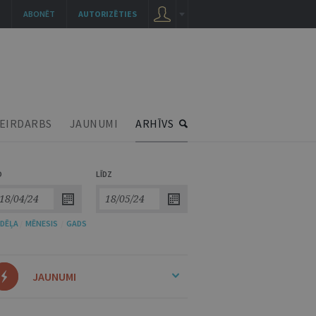
ABONĒT
AUTORIZĒTIES
EIRDARBS
JAUNUMI
ARHĪVS
O
LĪDZ
DĒĻA
/
MĒNESIS
/
GADS
JAUNUMI