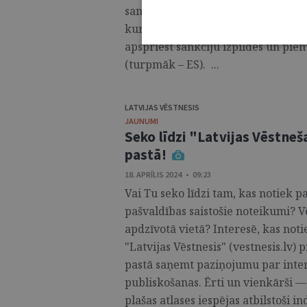
sankcijas: mērķi 2024. gadam”, kas
kuriem 100 bija klātienē un 900 – a
apspriest sankciju izpildes un pi
(turpmāk – ES). ...
LATVIJAS VĒSTNESIS
JAUNUMI
Seko līdzi "Latvijas Vēstne
pastā!
18. APRĪLIS 2024 • 09:23
Vai Tu seko līdzi tam, kas notiek pa
pašvaldības saistošie noteikumi? V
apdzīvotā vietā? Interesē, kas noti
"Latvijas Vēstnesis" (vestnesis.lv)
pastā saņemt paziņojumu par intere
publiskošanas. Ērti un vienkārši 
plašas atlases iespējas atbilstoši in