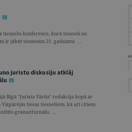
e
as tiesnešu konference, kurā tiesneši no
m ir jābūt tiesnesim 21. gadsimtā. ...
A
uno juristu diskusiju atklāj
ālu
ājā Rīgā "Jurista Vārda" redakcija kopā ar
Vispārējās tiesas tiesnešiem, kā arī citiem
eltīto grāmatžurnālu. ...