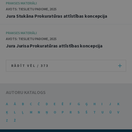
PRAKSES MATERIĀLI
AVOTS: TIESLIETU PADOME, 2025
Jura Stukāna Prokuratūras attīstības koncepcija
PRAKSES MATERIĀLI
AVOTS: TIESLIETU PADOME, 2025
Jura Jurisa Prokuratūras attīstības koncepcija
RĀDĪT VĒL /
373
AUTORU KATALOGS
A
Ā
B
C
Č
D
E
Ē
F
G
Ģ
H
I
J
K
Ķ
L
Ļ
M
N
Ņ
O
P
R
S
Š
T
U
Ū
V
Z
Ž