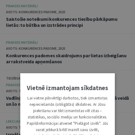
PRAKSES MATERIĀLI
AVOTS: KONKURENCES PADOME, 2025
Saistošie noteikumi konkurences tiesību pārkāpumu
lietās: to būtība un izstrādes principi
PRAKSES MATERIĀLI
AVOTS: KONKURENCES PADOME, 2025
Konkurences padomes skaidrojums par lietas izbeigšanu
ar rakstveida apņemšanos
TIESĪBSARGA BIROJS, DATU VALSTS INSPEKCIJA
PRAKSES MATERIĀLI
Vietnē izmantojam sīkdatnes
AVOTS: TIESĪBSARGA BIROJS, 2025
Vadlīnijas "Amatpersonu datu apstrāde audiovizuālā veidā
Lai vietne pilnvērtīgi darbotos, tiek izmantotas
un šo materiālu publicēšana"
nepieciešamās (obligātās) sīkdatnes. Ar Jūsu
piekrišanu var tikt izmantotas vēl citas –
statistikas, sociālo mediju un funkcionalitātes.
LEKCIJAS
Papildinformācijai atveriet "Pielāgot izvēli". Jūs
AVOTS: TIESLIETU AKADĒMIJA, 2025
varat jebkurā brīdī mainīt savu izvēli,
Izraēlas pieredze seksuālo noziegumu izmeklēšanā