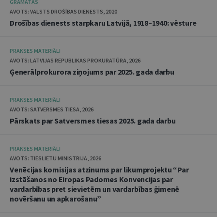
GRĀMATAS
AVOTS: VALSTS DROŠĪBAS DIENESTS, 2020
Drošības dienests starpkaru Latvijā, 1918–1940: vēsture
PRAKSES MATERIĀLI
AVOTS: LATVIJAS REPUBLIKAS PROKURATŪRA, 2026
Ģenerālprokurora ziņojums par 2025. gada darbu
PRAKSES MATERIĀLI
AVOTS: SATVERSMES TIESA, 2026
Pārskats par Satversmes tiesas 2025. gada darbu
PRAKSES MATERIĀLI
AVOTS: TIESLIETU MINISTRIJA, 2026
Venēcijas komisijas atzinums par likumprojektu “Par
izstāšanos no Eiropas Padomes Konvencijas par
vardarbības pret sievietēm un vardarbības ģimenē
novēršanu un apkarošanu”