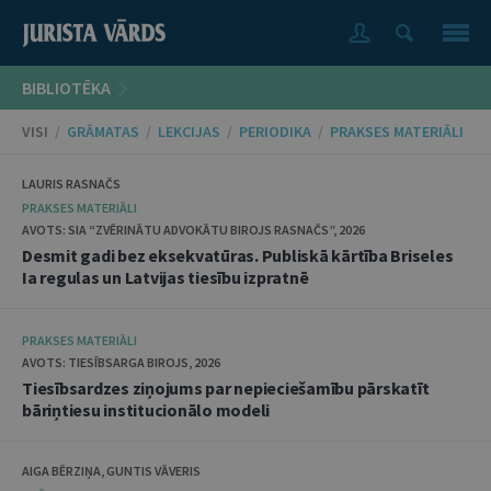
BIBLIOTĒKA
VISI
/
GRĀMATAS
/
LEKCIJAS
/
PERIODIKA
/
PRAKSES MATERIĀLI
LAURIS RASNAČS
PRAKSES MATERIĀLI
AVOTS: SIA “ZVĒRINĀTU ADVOKĀTU BIROJS RASNAČS”, 2026
Desmit gadi bez eksekvatūras. Publiskā kārtība Briseles
Ia regulas un Latvijas tiesību izpratnē
PRAKSES MATERIĀLI
AVOTS: TIESĪBSARGA BIROJS, 2026
Tiesībsardzes ziņojums par nepieciešamību pārskatīt
bāriņtiesu institucionālo modeli
AIGA BĒRZIŅA, GUNTIS VĀVERIS