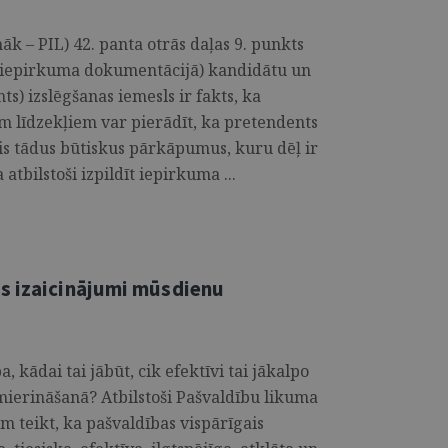
 – PIL) 42. panta otrās daļas 9. punkts
s iepirkuma dokumentācijā) kandidātu un
) izslēgšanas iemesls ir fakts, ka
em līdzekļiem var pierādīt, ka pretendents
is tādus būtiskus pārkāpumus, kuru dēļ ir
tbilstoši izpildīt iepirkuma ...
s izaicinājumi mūsdienu
, kādai tai jābūt, cik efektīvi tai jākalpo
ierināšanā? Atbilstoši Pašvaldību likuma
 teikt, ka pašvaldības vispārīgais