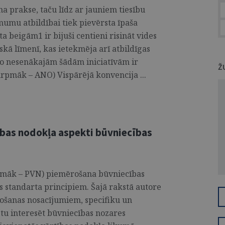
 prakse, taču līdz ar jauniem tiesību
mumu atbildībai tiek pievērsta īpaša
 beigām1 ir bijuši centieni risināt vides
skā līmenī, kas ietekmēja arī atbildīgas
no nesenākajām šādām iniciatīvām ir
Ž
urpmāk – ANO) Vispārējā konvencija ...
ības nodokļa aspekti būvniecības
rpmāk – PVN) piemērošana būvniecības
s standarta principiem. Šajā rakstā autore
ošanas nosacījumiem, specifiku un
tu interesēt būvniecības nozares