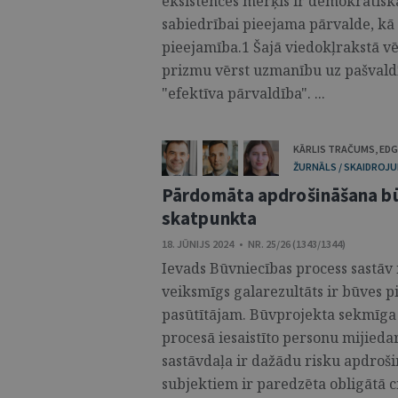
eksistences mērķis ir demokrātiska,
sabiedrībai pieejama pārvalde, kā
pieejamība.1 Šajā viedokļrakstā v
prizmu vērst uzmanību uz pašvald
"efektīva pārvaldība". ...
KĀRLIS TRAČUMS
,
EDG
ŽURNĀLS / SKAIDROJUM
Pārdomāta apdrošināšana bū
skatpunkta
18. JŪNIJS 2024 • NR. 25/26 (1343/1344)
Ievads Būvniecības process sastāv
veiksmīgs galarezultāts ir būves 
pasūtītājam. Būvprojekta sekmīga r
procesā iesaistīto personu mijied
sastāvdaļa ir dažādu risku apdroš
subjektiem ir paredzēta obligātā civ