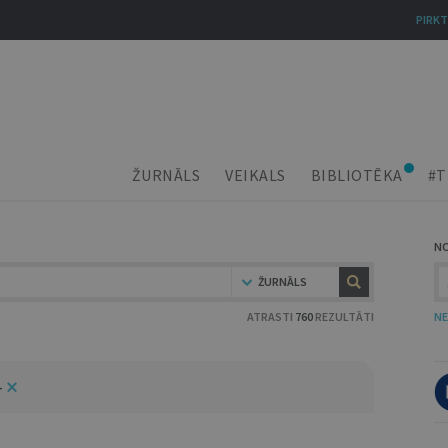
PIRKT
ŽURNĀLS
VEIKALS
BIBLIOTĒKA
#T
N
ŽURNĀLS
ATRASTI
760
REZULTĀTI
NE
4