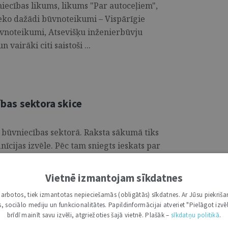
niecības likums, likums "Par autoceļiem",
seko dažādi būvnoteikumi – Vispārīgie
vnoteikumi, Atsevišķu inženierbūvju
airāki citi saistoši ...
cības sektora skice
ds būvniecības sektorā. Raksta sākumā tiks
inīcijas izvēle. Pēc tam sniegts ieskats par
. Tāpat rakstā ir veikta riska kategoriju
kojot to no dažādām perspektīvām,
Vietnē izmantojam sīkdatnes
iski jautājumi. Kopumā šī raksta mērķis ir
i darbotos, tiek izmantotas nepieciešamās (obligātās) sīkdatnes. Ar Jūsu piekriša
 sektorā, aplūkojot vairākus
kas, sociālo mediju un funkcionalitātes. Papildinformācijai atveriet "Pielāgot izvēl
kos aspektos jaunu skatījumu uz šo
brīdī mainīt savu izvēli, atgriežoties šajā vietnē. Plašāk –
sīkdatņu politikā
.