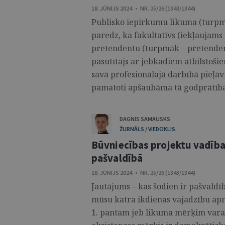
18. JŪNIJS 2024 • NR. 25/26 (1343/1344)
Publisko iepirkumu likuma (turpmāk
paredz, ka fakultatīvs (iekļaujam
pretendentu (turpmāk – pretendents
pasūtītājs ar jebkādiem atbilstoši
savā profesionālajā darbībā pieļāv
pamatoti apšaubāma tā godprātība a
DAGNIS SAMAUSKS
ŽURNĀLS / VIEDOKLIS
Būvniecības projektu vadība
pašvaldībā
18. JŪNIJS 2024 • NR. 25/26 (1343/1344)
Jautājums – kas šodien ir pašvaldība
mūsu katra ikdienas vajadzību apm
1. pantam jeb likuma mērķim varam