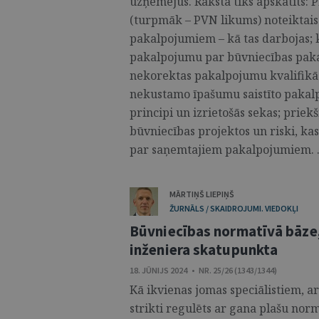
uzņēmējus. Rakstā tiks apskatīts: 
(turpmāk – PVN likums) noteiktais
pakalpojumiem – kā tas darbojas; kr
pakalpojumu par būvniecības pakal
nekorektas pakalpojumu kvalifikāc
nekustamo īpašumu saistīto pakal
principi un izrietošās sekas; priek
būvniecības projektos un riski, kas 
par saņemtajiem pakalpojumiem. .
MĀRTIŅŠ LIEPIŅŠ
ŽURNĀLS / SKAIDROJUMI. VIEDOKĻI
Būvniecības normatīvā bāze, 
inženiera skatupunkta
18. JŪNIJS 2024 • NR. 25/26 (1343/1344)
Kā ikvienas jomas speciālistiem, a
strikti regulēts ar gana plašu norm