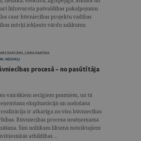
 tiesiska, efektīva, ilgtspējīga, atklāta un
 arī līdzsvarota pašvaldības pakalpojumu
ēlos caur būvniecības projektu vadības
ības mērķī iekļauto vārdu salikumu
ARS RANCĀNS
,
LINDA DARČIKA
I. VIEDOKĻI
vniecības procesā – no pasūtītāja
 no vairākiem secīgiem posmiem, un tā
pieņemšana ekspluatācijā un nodošana
ealizācija ir atkarīga no visu būvniecības
arbības. Būvniecības procesa neatņemama
ināšana. Šim nolūkam likumā noteiktajiem
iltiesiskās atbildības ...