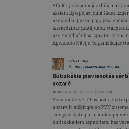
Atbildīga uzņēmējdarbība nav jauna
aktiem ilgtspējas jomā šādai uzņē
uzmanība. Jau no pagājušā gadsimta
aizsardzības jautājumus starptauti
uzņēmējdarbības izpratni. Viena 
Apvienoto Nāciju Organizācijas (t
IRĒNA LEJIŅA
ŽURNĀLS / SKAIDROJUMI. VIEDOKĻI
Būtiskākie pievienotās vērt
nozarē
18. JŪNIJS 2024 • NR. 25/26 (1343/1344)
Pievienotās vērtības nodokļa (tu
nozarē ir atšķirīga no PVN sistēma
sniegs ieskatu par nodokļa piemēr
būtiskākajiem aspektiem, kas varē