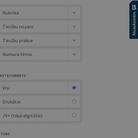
Rubrika
Tiesību nozare
Tiesību prakse
Numura tēma
KSTA FORMĀTS
Visi
Drukātie
JV+ (tikai digitālie)
UTORS