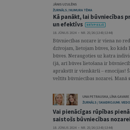
JĀNIS UZULĒNS
ŽURNĀLS / NUMURA TĒMA
Kā panākt, lai būvniecības pr
un efektīvs
18. JŪNIJS 2024 • NR. 25/26 (1343/1344)
Būvniecības nozare ir viena no r
dzīvojam, lietojam būves, ko kāds 
būves. Neraugoties uz katra indiv
(jā, arī būves lietošana ir būvniec
aprakstīt ir vienkārši – emocijas! 
veltīts būvniecības nozarei. Manā s
UNA PETRAUSKA
,
LĪNA GAVARE
ŽURNĀLS / SKAIDROJUMI. VIEDO
Vai pienācīgas rūpības pie
saistošs būvniecības nozare
18. JŪNIJS 2024 • NR. 25/26 (1343/1344)