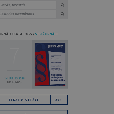
URNĀLU KATALOGS /
VISI ŽURNĀLI
7
14. JŪLIJS 2026
NR 7 (1425)
TIKAI DIGITĀLI
JV+