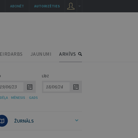
ABONĒT
AUTORIZĒTIES
EIRDARBS
JAUNUMI
ARHĪVS
O
LĪDZ
DĒĻA
/
MĒNESIS
/
GADS
ŽURNĀLS