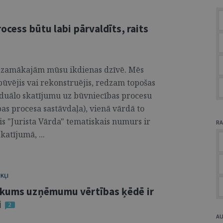
ocess būtu labi pārvaldīts, raits
edzamākajām mūsu ikdienas dzīvē. Mēs
būvējis vai rekonstruējis, redzam topošas
iduālo skatījumu uz būvniecības procesu
ības procesa sastāvdaļa), vienā vārdā to
Šis "Jurista Vārda" tematiskais numurs ir
RA
katījumā, ...
KĻI
nākums uzņēmumu vērtības ķēdē ir
i
2
A