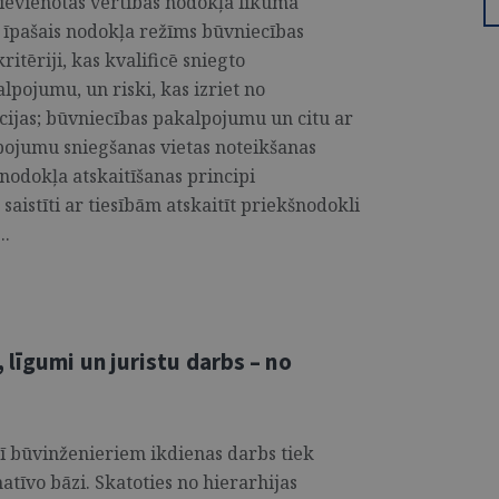
Pievienotās vērtības nodokļa likumā
 īpašais nodokļa režīms būvniecības
itēriji, kas kvalificē sniegto
pojumu, un riski, kas izriet no
ijas; būvniecības pakalpojumu un citu ar
pojumu sniegšanas vietas noteikšanas
šnodokļa atskaitīšanas principi
saistīti ar tiesībām atskaitīt priekšnodokli
..
līgumi un juristu darbs – no
rī būvinženieriem ikdienas darbs tiek
atīvo bāzi. Skatoties no hierarhijas