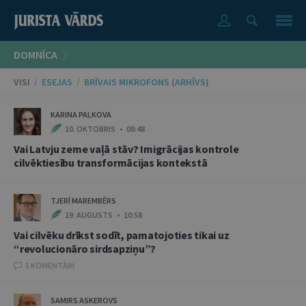
DOMNĪCA
VISI
/
ESEJAS
/
BRĪVAIS MIKROFONS (ARHĪVS)
KARINA PALKOVA
10. OKTOBRIS • 08:48
Vai Latvju zeme vaļā stāv? Imigrācijas kontrole
cilvēktiesību transformācijas kontekstā
TJERĪ MAREMBĒRS
19. AUGUSTS • 10:58
Vai cilvēku drīkst sodīt, pamatojoties tikai uz
“revolucionāro sirdsapziņu”?
5 KOMENTĀRI
SAMIRS ASKEROVS