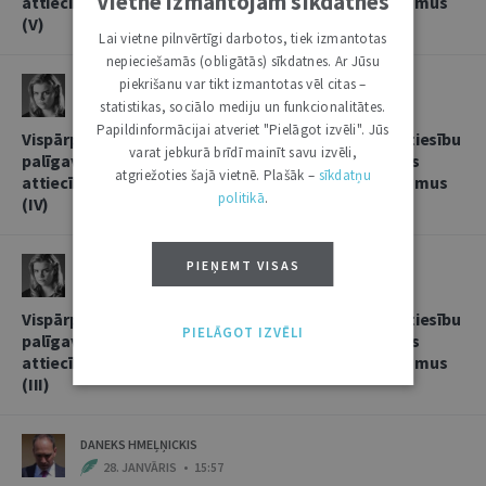
Vietnē izmantojam sīkdatnes
attiecībās, sniedzot korespondentbanku pakalpojumus
(V)
Lai vietne pilnvērtīgi darbotos, tiek izmantotas
nepieciešamās (obligātās) sīkdatnes. Ar Jūsu
piekrišanu var tikt izmantotas vēl citas –
LINDA LIELBRIEDE
statistikas, sociālo mediju un funkcionalitātes.
20. FEBRUĀRIS • 11:13
Papildinformācijai atveriet "Pielāgot izvēli". Jūs
Vispārpieņemtās starptautiskās banku prakses kā tiesību
varat jebkurā brīdī mainīt savu izvēli,
palīgavota vieta un loma kredītiestāžu savstarpējās
atgriežoties šajā vietnē. Plašāk –
sīkdatņu
attiecībās, sniedzot korespondentbanku pakalpojumus
politikā
.
(IV)
LINDA LIELBRIEDE
PIEŅEMT VISAS
4. FEBRUĀRIS • 17:53
Vispārpieņemtās starptautiskās banku prakses kā tiesību
PIELĀGOT IZVĒLI
palīgavota vieta un loma kredītiestāžu savstarpējās
attiecībās, sniedzot korespondentbanku pakalpojumus
(III)
DANEKS HMEĻŅICKIS
28. JANVĀRIS • 15:57