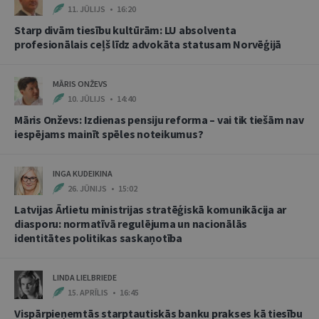
11. JŪLIJS • 16:20
Starp divām tiesību kultūrām: LU absolventa
profesionālais ceļš līdz advokāta statusam Norvēģijā
MĀRIS ONŽEVS
10. JŪLIJS • 14:40
Māris Onževs: Izdienas pensiju reforma – vai tik tiešām nav
iespējams mainīt spēles noteikumus?
INGA KUDEIKINA
26. JŪNIJS • 15:02
Latvijas Ārlietu ministrijas stratēģiskā komunikācija ar
diasporu: normatīvā regulējuma un nacionālās
identitātes politikas saskaņotība
LINDA LIELBRIEDE
15. APRĪLIS • 16:45
Vispārpieņemtās starptautiskās banku prakses kā tiesību