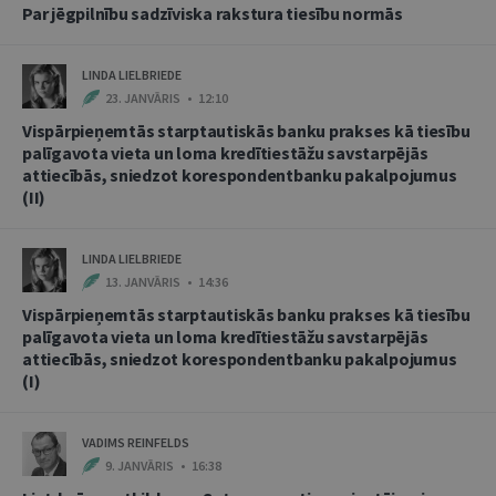
Par jēgpilnību sadzīviska rakstura tiesību normās
LINDA LIELBRIEDE
23. JANVĀRIS • 12:10
Vispārpieņemtās starptautiskās banku prakses kā tiesību
palīgavota vieta un loma kredītiestāžu savstarpējās
attiecībās, sniedzot korespondentbanku pakalpojumus
(II)
LINDA LIELBRIEDE
13. JANVĀRIS • 14:36
Vispārpieņemtās starptautiskās banku prakses kā tiesību
palīgavota vieta un loma kredītiestāžu savstarpējās
attiecībās, sniedzot korespondentbanku pakalpojumus
(I)
VADIMS REINFELDS
9. JANVĀRIS • 16:38