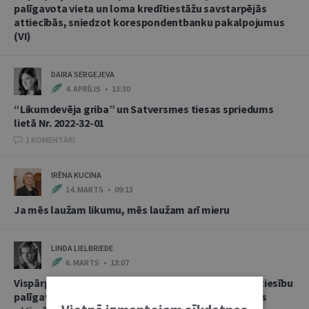
palīgavota vieta un loma kredītiestāžu savstarpējās
attiecībās, sniedzot korespondentbanku pakalpojumus
(VI)
DAIRA SERGEJEVA
4. APRĪLIS • 13:30
“Likumdevēja griba” un Satversmes tiesas spriedums
lietā Nr. 2022-32-01
1 KOMENTĀRI
IRĒNA KUCINA
14. MARTS • 09:13
Ja mēs laužam likumu, mēs laužam arī mieru
LINDA LIELBRIEDE
6. MARTS • 13:07
Vispārpieņemtās starptautiskās banku prakses kā tiesību
palīgavota vieta un loma kredītiestāžu savstarpējās