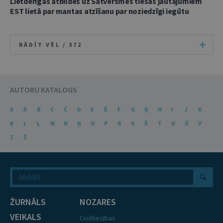
Lietderīgas atbildes uz Satversmes tiesas jautājumiem
EST lietā par mantas atzīšanu par noziedzīgi iegūtu
RĀDĪT VĒL /
372
AUTORU KATALOGS
A
Ā
B
C
Č
D
E
Ē
F
G
Ģ
H
I
J
K
Ķ
L
Ļ
M
N
Ņ
O
P
R
S
Š
T
U
Ū
V
Z
Ž
ŽURNĀLS
NOZARES
VEIKALS
Civiltiesības