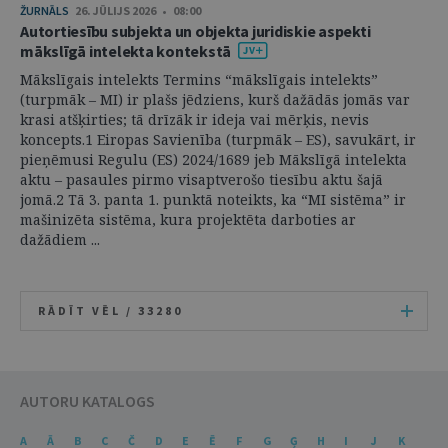
ŽURNĀLS
26. JŪLIJS 2026 • 08:00
Autortiesību subjekta un objekta juridiskie aspekti
mākslīgā intelekta kontekstā
Mākslīgais intelekts Termins “mākslīgais intelekts”
(turpmāk – MI) ir plašs jēdziens, kurš dažādās jomās var
krasi atšķirties; tā drīzāk ir ideja vai mērķis, nevis
koncepts.1 Eiropas Savienība (turpmāk – ES), savukārt, ir
pieņēmusi Regulu (ES) 2024/1689 jeb Mākslīgā intelekta
aktu – pasaules pirmo visaptverošo tiesību aktu šajā
jomā.2 Tā 3. panta 1. punktā noteikts, ka “MI sistēma” ir
mašinizēta sistēma, kura projektēta darboties ar
dažādiem ...
RĀDĪT VĒL /
33280
AUTORU KATALOGS
A
Ā
B
C
Č
D
E
Ē
F
G
Ģ
H
I
J
K