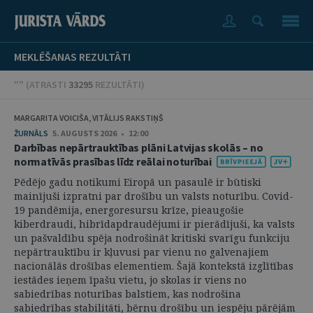
MEKLĒŠANAS REZULTĀTI
"" (
ATRASTI
33295
REZULTĀTI
)
MARGARITA VOICIŠA, VITĀLIJS RAKSTIŅŠ
ŽURNĀLS
5. AUGUSTS 2026 • 12:00
Darbības nepārtrauktības plāni Latvijas skolās – no
normatīvās prasības līdz reālai noturībai
Pēdējo gadu notikumi Eiropā un pasaulē ir būtiski
mainījuši izpratni par drošību un valsts noturību. Covid-
19 pandēmija, energoresursu krīze, pieaugošie
kiberdraudi, hibrīdapdraudējumi ir pierādījuši, ka valsts
un pašvaldību spēja nodrošināt kritiski svarīgu funkciju
nepārtrauktību ir kļuvusi par vienu no galvenajiem
nacionālās drošības elementiem. Šajā kontekstā izglītības
iestādes ieņem īpašu vietu, jo skolas ir viens no
sabiedrības noturības balstiem, kas nodrošina
sabiedrības stabilitāti, bērnu drošību un iespēju pārējām