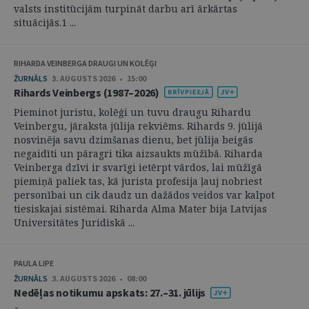
valsts institūcijām turpināt darbu arī ārkārtas
situācijās.1 ...
RIHARDA VEINBERGA DRAUGI UN KOLĒĢI
ŽURNĀLS
3. AUGUSTS 2026 • 15:00
Rihards Veinbergs (1987–2026)
Pieminot juristu, kolēģi un tuvu draugu Rihardu
Veinbergu, jāraksta jūlija rekviēms. Rihards 9. jūlijā
nosvinēja savu dzimšanas dienu, bet jūlija beigās
negaidīti un pāragri tika aizsaukts mūžībā. Riharda
Veinberga dzīvi ir svarīgi ietērpt vārdos, lai mūžīgā
piemiņā paliek tas, kā jurista profesija ļauj nobriest
personībai un cik daudz un dažādos veidos var kalpot
tiesiskajai sistēmai. Riharda Alma Mater bija Latvijas
Universitātes Juridiskā ...
PAULA LIPE
ŽURNĀLS
3. AUGUSTS 2026 • 08:00
Nedēļas notikumu apskats: 27.–31. jūlijs