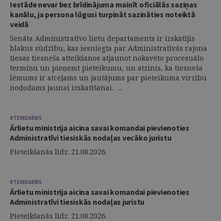
Iestāde nevar bez brīdinājuma mainīt oficiālās saziņas
kanālu, ja persona lūgusi turpināt sazināties noteiktā
veidā
Senāta Administratīvo lietu departaments ir izskatījis
blakus sūdzību, kas iesniegta par Administratīvās rajona
tiesas tiesneša atteikšanos atjaunot nokavēto procesuālo
termiņu un pieņemt pieteikumu, un atzinis, ka tiesneša
lēmums ir atceļams un jautājums par pieteikuma virzību
nododams jaunai izskatīšanai. ...
#TEIRDARBS
Ārlietu ministrija aicina savai komandai pievienoties
Administratīvi tiesiskās nodaļas vecāko juristu
Pieteikšanās līdz: 21.08.2026.
#TEIRDARBS
Ārlietu ministrija aicina savai komandai pievienoties
Administratīvi tiesiskās nodaļas juristu
Pieteikšanās līdz: 21.08.2026.