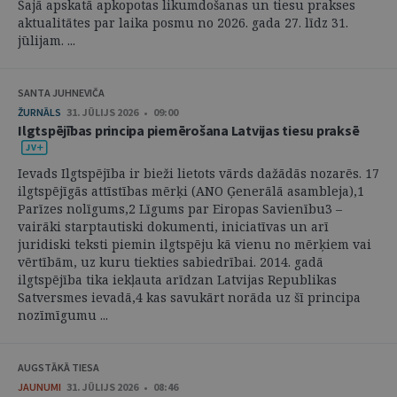
Šajā apskatā apkopotas likumdošanas un tiesu prakses
aktualitātes par laika posmu no 2026. gada 27. līdz 31.
jūlijam. ...
SANTA JUHNEVIČA
ŽURNĀLS
31. JŪLIJS 2026 • 09:00
Ilgtspējības principa piemērošana Latvijas tiesu praksē
Ievads Ilgtspējība ir bieži lietots vārds dažādās nozarēs. 17
ilgtspējīgās attīstības mērķi (ANO Ģenerālā asambleja),1
Parīzes nolīgums,2 Līgums par Eiropas Savienību3 –
vairāki starptautiski dokumenti, iniciatīvas un arī
juridiski teksti piemin ilgtspēju kā vienu no mērķiem vai
vērtībām, uz kuru tiekties sabiedrībai. 2014. gadā
ilgtspējība tika iekļauta arīdzan Latvijas Republikas
Satversmes ievadā,4 kas savukārt norāda uz šī principa
nozīmīgumu ...
AUGSTĀKĀ TIESA
JAUNUMI
31. JŪLIJS 2026 • 08:46