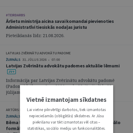
#TEIRDARBS
Ārlietu ministrija aicina savai komandai pievienoties
Administratīvi tiesiskās nodaļas juristu
Pieteikšanās līdz: 21.08.2026.
LATVIJAS ZVĒRINĀTU ADVOKĀTU PADOME
ŽURNĀLS
31. JŪLIJS 2026 • 07:00
Latvijas Zvērinātu advokātu padomes aktuālie lēmumi
Informācija par Latvijas Zvērinātu advokātu padomē
(Padome) laikposmā no 2026. gada 25. jūnija līdz 28.
jūlijam pieņemtajiem lēmumiem. ...
Vietnē izmantojam sīkdatnes
Lai vietne pilnvērtīgi darbotos, tiek izmantotas
ARTŪRS KURBATOVS, INGA KUDEIKINA, MARTA URBĀNE
nepieciešamās (obligātās) sīkdatnes. Ar Jūsu
ŽURNĀLS
29. JŪLIJS 2026 • 08:00
Bērna labākās intereses civilprocesā: starp procesuālo
piekrišanu var tikt izmantotas vēl citas –
formālismu un pienākumu nekavējoties reaģēt uz
statistikas, sociālo mediju un funkcionalitātes.