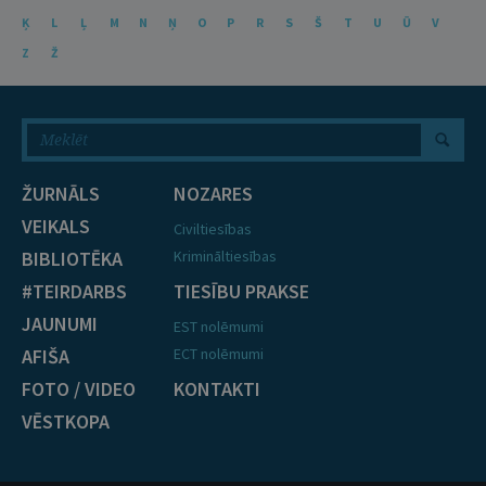
Ķ
L
Ļ
M
N
Ņ
O
P
R
S
Š
T
U
Ū
V
Z
Ž
ŽURNĀLS
NOZARES
VEIKALS
Civiltiesības
BIBLIOTĒKA
Krimināltiesības
#TEIRDARBS
TIESĪBU PRAKSE
JAUNUMI
EST nolēmumi
AFIŠA
ECT nolēmumi
FOTO / VIDEO
KONTAKTI
VĒSTKOPA