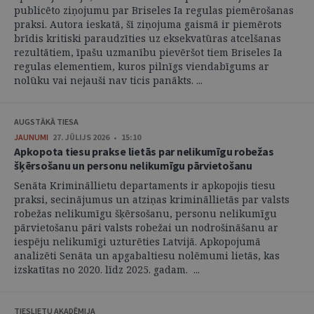
publicēto ziņojumu par Briseles Ia regulas piemērošanas
praksi. Autora ieskatā, šī ziņojuma gaismā ir piemērots
brīdis kritiski paraudzīties uz eksekvatūras atcelšanas
rezultātiem, īpašu uzmanību pievēršot tiem Briseles Ia
regulas elementiem, kuros pilnīgs viendabīgums ar
nolūku vai nejauši nav ticis panākts. ...
AUGSTĀKĀ TIESA
JAUNUMI
27. JŪLIJS 2026 • 15:10
Apkopota tiesu prakse lietās par nelikumīgu robežas
šķērsošanu un personu nelikumīgu pārvietošanu
Senāta Krimināllietu departaments ir apkopojis tiesu
praksi, secinājumus un atziņas krimināllietās par valsts
robežas nelikumīgu šķērsošanu, personu nelikumīgu
pārvietošanu pāri valsts robežai un nodrošināšanu ar
iespēju nelikumīgi uzturēties Latvijā. Apkopojumā
analizēti Senāta un apgabaltiesu nolēmumi lietās, kas
izskatītas no 2020. līdz 2025. gadam. ...
TIESLIETU AKADĒMIJA