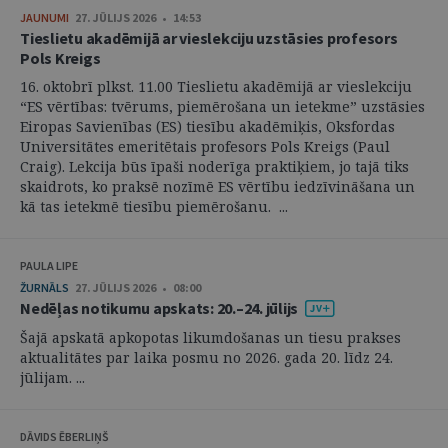
JAUNUMI
27. JŪLIJS 2026 • 14:53
Tieslietu akadēmijā ar vieslekciju uzstāsies profesors
Pols Kreigs
16. oktobrī plkst. 11.00 Tieslietu akadēmijā ar vieslekciju
“ES vērtības: tvērums, piemērošana un ietekme” uzstāsies
Eiropas Savienības (ES) tiesību akadēmiķis, Oksfordas
Universitātes emeritētais profesors Pols Kreigs (Paul
Craig). Lekcija būs īpaši noderīga praktiķiem, jo tajā tiks
skaidrots, ko praksē nozīmē ES vērtību iedzīvināšana un
kā tas ietekmē tiesību piemērošanu. ...
PAULA LIPE
ŽURNĀLS
27. JŪLIJS 2026 • 08:00
Nedēļas notikumu apskats: 20.–24. jūlijs
Šajā apskatā apkopotas likumdošanas un tiesu prakses
aktualitātes par laika posmu no 2026. gada 20. līdz 24.
jūlijam. ...
DĀVIDS ĒBERLIŅŠ