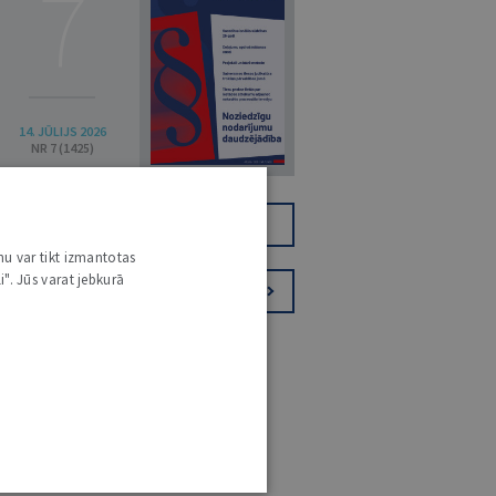
7
14. JŪLIJS 2026
NR 7 (1425)
TIKAI DIGITĀLI
JV+
nu var tikt izmantotas
i". Jūs varat jebkurā
PIESAKIES VĒSTKOPAI