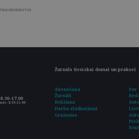
TIKAI VIRSRAKSTUS
Žurnāls tiesiskai domai un praksei
Abonēšana
Par 
Žurnāli
Reda
8.30–17.00
Reklāma
Aut
nās: 8.30–15.00
Darba sludinājumi
Liet
Grāmatas
Auto
Pie
Kont