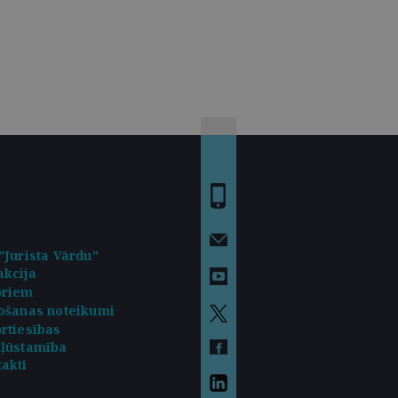
"Jurista Vārdu"
kcija
oriem
ošanas noteikumi
rtiesības
kļūstamība
akti