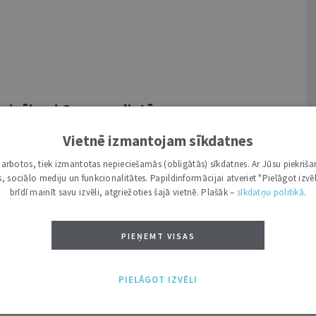
ecinājumi Gazprom lietā
Vietnē izmantojam sīkdatnes
 – EST) Virspalāta atbildēja uz Lietuvas
i darbotos, tiek izmantotas nepieciešamās (obligātās) sīkdatnes. Ar Jūsu piekriša
iciālajiem jautājumiem lietā C-536/13 –
kas, sociālo mediju un funkcionalitātes. Papildinformācijai atveriet "Pielāgot izvēl
 2015. gada 13. maijā EST Virspalāta
brīdī mainīt savu izvēli, atgriežoties šajā vietnē. Plašāk –
sīkdatņu politikā
.
ākās tiesas (Lietuvos Aukščiausiasis
iem jautājumiem saistībā ar Stokholmas
PIEŅEMT VISAS
institūta (turpmāk – SCC) šķīrējtiesas
0. gada 22. decembra Regulu (EK) Nr.
mu atzīšanu un izpildi civillietās un
PIELĀGOT IZVĒLI
egula).2 ...