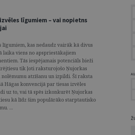
izvēles līgumiem – vai nopietns
jai
es līgumiem, kas nedaudz vairāk kā divus
jā laika viens no apspriestākajiem
mentiem. Tās iespējamais potenciāls bieži
īrējtiesu tik ļoti raksturojošo Ņujorkas
A
u nolēmumu atzīšanu un izpildi. Šī raksta
šā Hāgas konvencijā par tiesas izvēles
di uz to, vai tā spēs izkonkurēt Ņujorkas
tiesu kā līdz šim populārāko starptautisko
u. ...
Ž