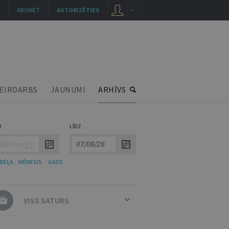
ABONĒT
AUTORIZĒTIES
EIRDARBS
JAUNUMI
ARHĪVS
O
LĪDZ
DĒĻA
/
MĒNESIS
/
GADS
VISS SATURS