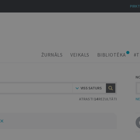
PIRKT
ŽURNĀLS
VEIKALS
BIBLIOTĒKA
#T
N
VISS SATURS
ATRASTI
14
REZULTĀTI
NE