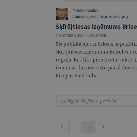
TOMS KRŪMIŅŠ
ŽURNĀLS / SKAIDROJUMI. VIEDOKĻI
Šķīrējtiesas izņēmums Brise
7. OKTOBRIS 2014 • NR. 39 (841)
Šīs publikācijas mērķis ir iepazīsti
šķīrējtiesas izņēmumu Briseles I reg
regula, kas tiks piemērota, sākot ar
izmaiņas, lai novērstu paralēlus vi
Eiropas Savienībā. ...
1
2