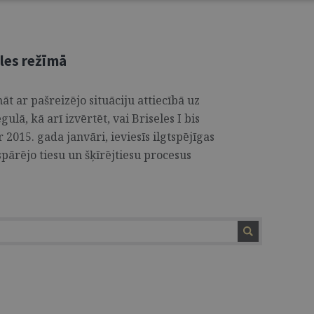
les režīmā
nāt ar pašreizējo situāciju attiecībā uz
ulā, kā arī izvērtēt, vai Briseles I bis
 2015. gada janvāri, ieviesīs ilgtspējīgas
spārējo tiesu un šķīrējtiesu procesus