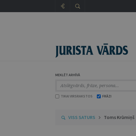
MEKLĒT ARHĪVĀ
TIKAI VIRSRAKSTOS
FRĀZI
VISS SATURS
Toms Krūmiņš