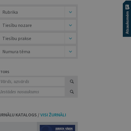
Rubrika
Tiesību nozare
Tiesību prakse
Numura tēma
UTORS
URNĀLU KATALOGS /
VISI ŽURNĀLI