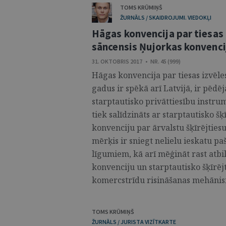
TOMS KRŪMIŅŠ
ŽURNĀLS / SKAIDROJUMI. VIEDOKĻI
Hāgas konvencija par tiesas 
sāncensis Ņujorkas konvenci
31. OKTOBRIS 2017 • NR. 45 (999)
Hāgas konvencija par tiesas izvēl
gadus ir spēkā arī Latvijā, ir pēdē
starptautisko privāttiesību instru
tiek salīdzināts ar starptautisko šķ
konvenciju par ārvalstu šķīrējties
mērķis ir sniegt nelielu ieskatu pa
līgumiem, kā arī mēģināt rast atbil
konvenciju un starptautisko šķīrēj
komercstrīdu risināšanas mehānism
TOMS KRŪMIŅŠ
ŽURNĀLS / JURISTA VIZĪTKARTE