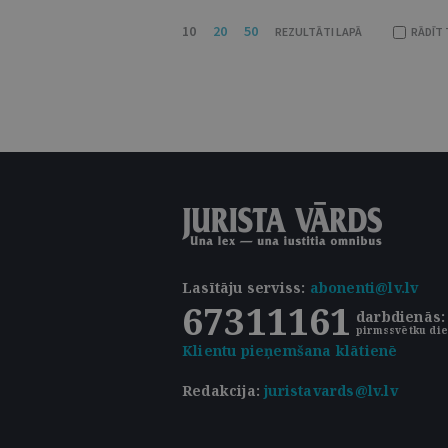
10
20
50
REZULTĀTI LAPĀ
RĀDĪT 
Lasītāju serviss
:
abonenti@lv.lv
67311161
darbdienās: 
pirmssvētku die
Klientu pieņemšana klātienē
Redakcija:
juristavards@lv.lv