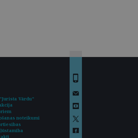
"Jurista Vārdu"
kcija
oriem
ošanas noteikumi
rtiesības
kļūstamība
akti