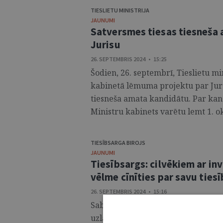
TIESLIETU MINISTRIJA
JAUNUMI
Satversmes tiesas tiesneša 
Jurisu
26. SEPTEMBRIS 2024 • 15:25
Šodien, 26. septembrī, Tieslietu mi
kabinetā lēmuma projektu par Jura
tiesneša amata kandidātu. Par kan
Ministru kabinets varētu lemt 1. ok
TIESĪBSARGA BIROJS
JAUNUMI
Tiesībsargs: cilvēkiem ar in
vēlme cīnīties par savu ties
26. SEPTEMBRIS 2024 • 15:16
Sabiedrības attieksme un izpratne 
uzlabojusies – to apstiprina divi 