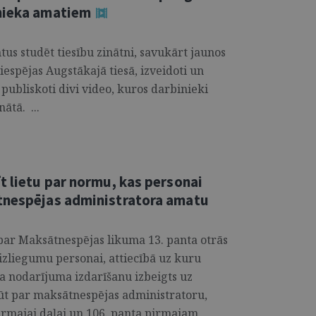
mnieka amatiem
us studēt tiesību zinātni, savukārt jaunos
iespējas Augstākajā tiesā, izveidoti un
publiskoti divi video, kuros darbinieki
ātā. ...
t lietu par normu, kas personai
ātnespējas administratora amatu
u par Maksātnespējas likuma 13. panta otrās
aizliegumu personai, attiecībā uz kuru
a nodarījuma izdarīšanu izbeigts uz
ūt par maksātnespējas administratoru,
irmajai daļai un 106. panta pirmajam