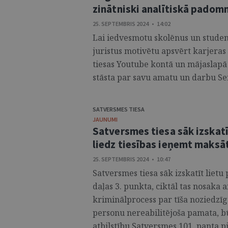
zinātniski analītiskā pado
25. SEPTEMBRIS 2024 • 14:02
Lai iedvesmotu skolēnus un student
juristus motivētu apsvērt karjeras 
tiesas Youtube kontā un mājaslapā 
stāsta par savu amatu un darbu Sen
SATVERSMES TIESA
JAUNUMI
Satversmes tiesa sāk izskatī
liedz tiesības ieņemt maks
25. SEPTEMBRIS 2024 • 10:47
Satversmes tiesa sāk izskatīt liet
daļas 3. punkta, ciktāl tas nosaka 
kriminālprocess par tīša noziedzīg
personu nereabilitējoša pamata, b
atbilstību Satversmes 101. panta p