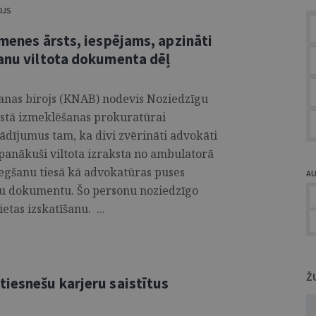
OJS
imenes ārsts, iespējams, apzināti
šanu viltota dokumenta dēļ
anas birojs (KNAB) nodevis Noziedzīgu
nestā izmeklēšanas prokuratūrai
ādījumus tam, ka divi zvērināti advokāti
panākuši viltota izraksta no ambulatorā
iegšanu tiesā kā advokatūras puses
A
ošu dokumentu. Šo personu noziedzīgo
ietas izskatīšanu. ...
Ž
tiesnešu karjeru saistītus