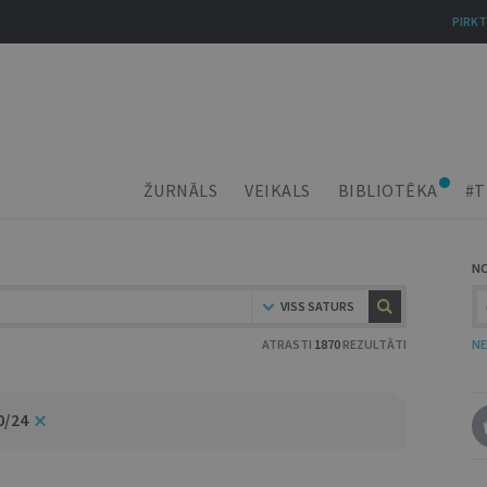
PIRKT
ŽURNĀLS
VEIKALS
BIBLIOTĒKA
#T
N
VISS SATURS
ATRASTI
1870
REZULTĀTI
NE
0/24