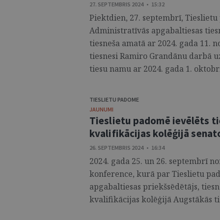
27. SEPTEMBRIS 2024 • 15:32
Piektdien, 27. septembrī, Tiesliet
Administratīvās apgabaltiesas tie
tiesneša amatā ar 2024. gada 11. 
tiesnesi Ramiro Grandānu darbā u
tiesu namu ar 2024. gada 1. oktobri.
TIESLIETU PADOME
JAUNUMI
Tieslietu padomē ievēlēts ti
kvalifikācijas kolēģijā sena
26. SEPTEMBRIS 2024 • 16:34
2024. gada 25. un 26. septembrī nor
konference, kurā par Tieslietu pad
apgabaltiesas priekšsēdētājs, tiesn
kvalifikācijas kolēģijā Augstākās t