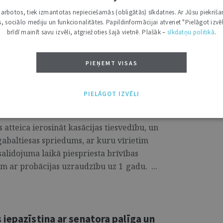
mē satraucošu tendenci – cilvēkiem ar
i darbotos, tiek izmantotas nepieciešamās (obligātās) sīkdatnes. Ar Jūsu piekriša
s vēlme cīnīties par savu tiesību
kas, sociālo mediju un funkcionalitātes. Papildinformācijai atveriet "Pielāgot izvēl
brīdī mainīt savu izvēli, atgriežoties šajā vietnē. Plašāk –
sīkdatņu politikā
.
PIEŅEMT VISAS
riedums par cilvēku sašaušanu
PIELĀGOT IZVĒLI
atteica ierosināt kasācijas tiesvedību, un
gabaltiesas spriedums, ar kuru vīrietim
salidojuma laikā piespriesta brīvības
 ar probācijas uzraudzību uz 1 gadu. ...
iepazīstina ar senatora palīga un