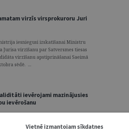
amatam virzīs virsprokuroru Juri
nistrija iesniegusi izskatīšanai Ministru
 Jurisa virzīšanu par Satversmes tiesas
didāta virzīšanu apstiprināšanai Saeimā
tobra sēdē. ...
validitāti ievērojami mazinājusies
ību ievērošanu
par cilvēku ar invaliditāti vajadzībām ir
Vietnē izmantojam sīkdatnes
šogad tiesībsarga uzdevumā veiktie