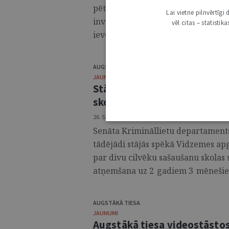
pētījumi. Tomēr viens no tiem iezī
Lai vietne pilnvērtīg
invaliditāti ievērojami mazinājusie
vēl citas – statisti
ievērošanu. ...
AUGSTĀKĀ TIESA
JAUNUMI
Stājas spēkā notiesājošs sp
skolas salidojumā
26. SEPTEMBRIS 2024 • 14:30
Senāta Krimināllietu departaments 
tādējādi stājās spēkā Vidzemes ap
par divu cilvēku sašaušanu skolas 
atņemšana uz 2 gadiem 3 mēnešiem
AUGSTĀKĀ TIESA
JAUNUMI
Augstākā tiesa videostāstos 