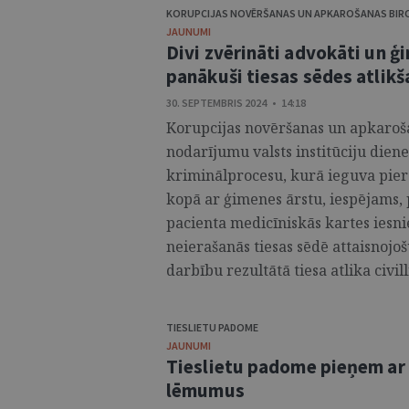
KORUPCIJAS NOVĒRŠANAS UN APKAROŠANAS BIR
JAUNUMI
Divi zvērināti advokāti un ģ
panākuši tiesas sēdes atlik
30. SEPTEMBRIS 2024 • 14:18
Korupcijas novēršanas un apkaroš
nodarījumu valsts institūciju die
kriminālprocesu, kurā ieguva pier
kopā ar ģimenes ārstu, iespējams, 
pacienta medicīniskās kartes iesn
neierašanās tiesas sēdē attaisnoj
darbību rezultātā tiesa atlika civill
TIESLIETU PADOME
JAUNUMI
Tieslietu padome pieņem ar 
lēmumus