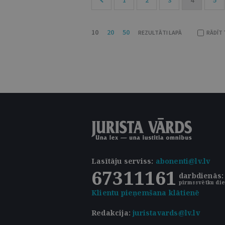
1
2
3
4
5
10
20
50
REZULTĀTI LAPĀ
RĀDĪT 
Lasītāju serviss
:
abonenti@lv.lv
67311161
darbdienās: 
pirmssvētku die
Klientu pieņemšana klātienē
Redakcija:
juristavards@lv.lv