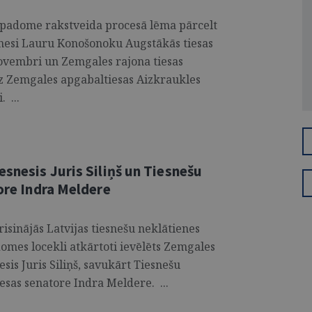
u padome rakstveida procesā lēma pārcelt
snesi Lauru Konošonoku Augstākās tiesas
novembri un Zemgales rajona tiesas
z Zemgales apgabaltiesas Aizkraukles
 ...
esnesis Juris Siliņš un Tiesnešu
tore Indra Meldere
isinājās Latvijas tiesnešu neklātienes
omes locekli atkārtoti ievēlēts Zemgales
esis Juris Siliņš, savukārt Tiesnešu
iesas senatore Indra Meldere. ...