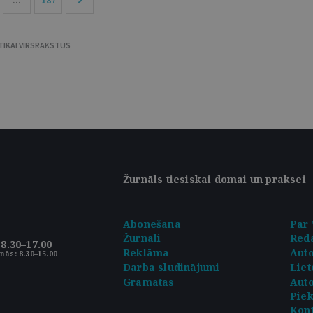
...
187
TIKAI VIRSRAKSTUS
Žurnāls tiesiskai domai un praksei
Abonēšana
Par 
Žurnāli
Reda
8.30–17.00
Reklāma
Aut
nās: 8.30–15.00
Darba sludinājumi
Liet
Grāmatas
Auto
Pie
Kont