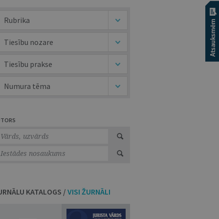
Rubrika
Tiesību nozare
Tiesību prakse
Numura tēma
UTORS
URNĀLU KATALOGS /
VISI ŽURNĀLI