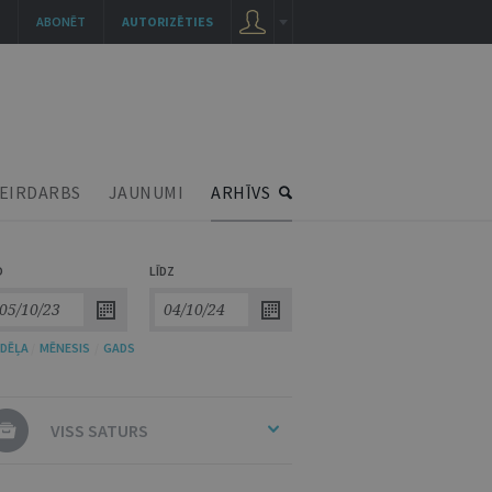
ABONĒT
AUTORIZĒTIES
EIRDARBS
JAUNUMI
ARHĪVS
O
LĪDZ
DĒĻA
/
MĒNESIS
/
GADS
VISS SATURS