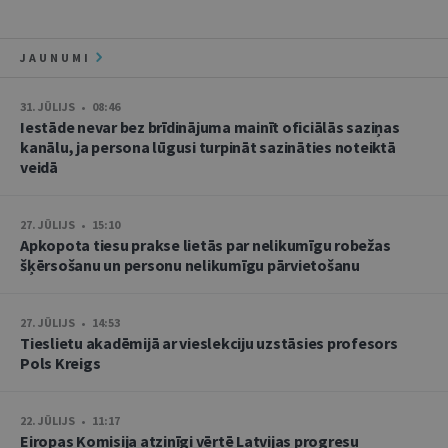
JAUNUMI
31. JŪLIJS • 08:46
Iestāde nevar bez brīdinājuma mainīt oficiālās saziņas
kanālu, ja persona lūgusi turpināt sazināties noteiktā
veidā
27. JŪLIJS • 15:10
Apkopota tiesu prakse lietās par nelikumīgu robežas
šķērsošanu un personu nelikumīgu pārvietošanu
27. JŪLIJS • 14:53
Tieslietu akadēmijā ar vieslekciju uzstāsies profesors
Pols Kreigs
22. JŪLIJS • 11:17
Eiropas Komisija atzinīgi vērtē Latvijas progresu