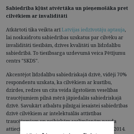
Sabiedrība kļūst atvērtāka un pieņemošāka pret
cilvēkiem ar invaliditāti
Atkārtoti tika veikta arī
Latvijas iedzīvotāju aptauja
,
lai noskaidrotu sabiedrības uzskatus par cilvēku ar
invaliditāti tiesībām, dzīves kvalitāti un līdzdalību
sabiedrībā. To tiesībsarga uzdevumā veica Pētījumu
centrs "SKDS".
Akcentējot līdzdalību sabiedriskajā dzīvē, vidēji 70%
respondentu uzskata, ka cilvēkiem ar kustību,
dzirdes, redzes un cita veida ilgstošiem veselības
traucējumiem pilnā mērā jāpiedalās sabiedriskajā
dzīvē. Savukārt atbalstu pilnīgai iesaistei sabiedrības
dzīvē cilvēkiem ar intelektuālās attīstības
traucējumiem un psihiskām saslimšanām pauda
attiecīgi 28% un 20%. Salīdzinot ar iepriekšējo 2014.