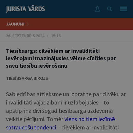
JAUNUMI
26. SEPTEMBRIS 2024 • 15:16
Tiesībsargs: cilvēkiem ar invaliditāti
ievērojami mazinājusies vēlme cīnīties par
savu tiesību ievērošanu
TIESĪBSARGA BIROJS
Sabiedrības attieksme un izpratne par cilvēku ar
invaliditāti vajadzībām ir uzlabojusies – to
apstiprina divi šogad tiesībsarga uzdevumā
veiktie pētījumi. Tomēr
viens no tiem iezīmē
satraucošu tendenci
– cilvēkiem ar invaliditāti