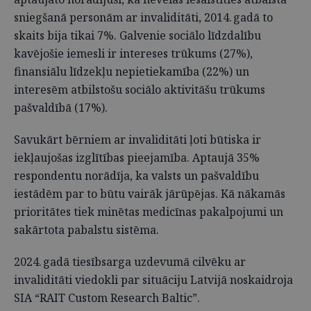
sniegšanā personām ar invaliditāti, 2014. gadā to
skaits bija tikai 7%. Galvenie sociālo līdzdalību
kavējošie iemesli ir intereses trūkums (27%),
finansiālu līdzekļu nepietiekamība (22%) un
interesēm atbilstošu sociālo aktivitāšu trūkums
pašvaldībā (17%).
Savukārt bērniem ar invaliditāti ļoti būtiska ir
iekļaujošas izglītības pieejamība. Aptaujā 35%
respondentu norādīja, ka valsts un pašvaldību
iestādēm par to būtu vairāk jārūpējas. Kā nākamās
prioritātes tiek minētas medicīnas pakalpojumi un
sakārtota pabalstu sistēma.
2024. gadā tiesībsarga uzdevumā cilvēku ar
invaliditāti viedokli par situāciju Latvijā noskaidroja
SIA “RAIT Custom Research Baltic”.