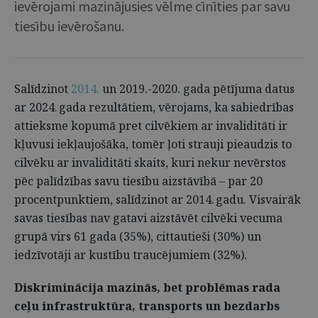
ievērojami mazinājusies vēlme cīnīties par savu
tiesību ievērošanu.
Salīdzinot
2014.
un 2019.-2020. gada pētījuma datus
ar 2024. gada rezultātiem, vērojams, ka sabiedrības
attieksme kopumā pret cilvēkiem ar invaliditāti ir
kļuvusi iekļaujošāka, tomēr ļoti strauji pieaudzis to
cilvēku ar invaliditāti skaits, kuri nekur nevērstos
pēc palīdzības savu tiesību aizstāvībā – par 20
procentpunktiem, salīdzinot ar 2014. gadu. Visvairāk
savas tiesības nav gatavi aizstāvēt cilvēki vecuma
grupā virs 61 gada (35%), cittautieši (30%) un
iedzīvotāji ar kustību traucējumiem (32%).
Diskriminācija mazinās, bet problēmas rada
ceļu infrastruktūra, transports un bezdarbs