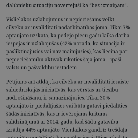
dalībnieku situāciju novērtējuši kā “bez izmaiņām”.
Vislielākos uzlabojumus ir nepieciešams veikt
cilvēku ar invaliditāti nodarbinātības jomā. Tikai 7%
aptaujāto uzskata, ka pēdējo piecu gadu laikā darba
iespējas ir uzlabojušās (42% norāda, ka situācija ir
pasliktinājusies vai nav mainījusies), kas liecina par
nepieciešamību aktīvāk rīkoties šajā jomā – īpaši
valsts un pašvaldību iestādēm.
Pētījums arī atklāj, ka cilvēku ar invaliditāti iesaiste
sabiedriskajās iniciatīvās, kas vērstas uz tiesību
nodrošināšanu, ir samazinājusies. Tikai 30%
aptaujāto ir piedalījušies vai būtu gatavi piedalīties
šādās iniciatīvās, kas ir ievērojams kritums
salīdzinājumā ar 2014. gadu, kad šādu gatavību
izrādīja 44% aptaujāto. Vienlaikus gandrīz trešdaļa
aptaujāto norādījuši, ka nevēlas iesaistīties atbalsta