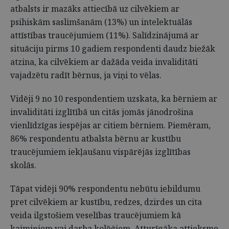
atbalsts ir mazāks attiecībā uz cilvēkiem ar
psihiskām saslimšanām (13%) un intelektuālās
attīstības traucējumiem (11%). Salīdzinājumā ar
situāciju pirms 10 gadiem respondenti daudz biežāk
atzina, ka cilvēkiem ar dažāda veida invaliditāti
vajadzētu radīt bērnus, ja viņi to vēlas.
Vidēji 9 no 10 respondentiem uzskata, ka bērniem ar
invaliditāti izglītībā un citās jomās jānodrošina
vienlīdzīgas iespējas ar citiem bērniem. Piemēram,
86% respondentu atbalsta bērnu ar kustību
traucējumiem iekļaušanu vispārējās izglītības
skolās.
Tāpat vidēji 90% respondentu nebūtu iebildumu
pret cilvēkiem ar kustību, redzes, dzirdes un cita
veida ilgstošiem veselības traucējumiem kā
kaimiņiem vai darba kolēģiem. Atturīgāka attieksme