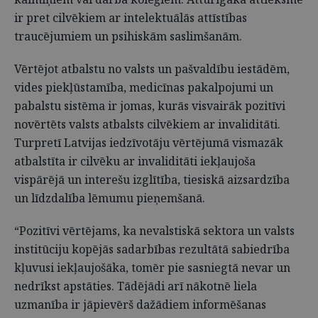
ir pret cilvēkiem ar intelektuālās attīstības
traucējumiem un psihiskām saslimšanām.
Vērtējot atbalstu no valsts un pašvaldību iestādēm,
vides piekļūstamība, medicīnas pakalpojumi un
pabalstu sistēma ir jomas, kurās visvairāk pozitīvi
novērtēts valsts atbalsts cilvēkiem ar invaliditāti.
Turpretī Latvijas iedzīvotāju vērtējumā vismazāk
atbalstīta ir cilvēku ar invaliditāti iekļaujoša
vispārējā un interešu izglītība, tiesiskā aizsardzība
un līdzdalība lēmumu pieņemšanā.
“Pozitīvi vērtējams, ka nevalstiskā sektora un valsts
institūciju kopējās sadarbības rezultātā sabiedrība
kļuvusi iekļaujošāka, tomēr pie sasniegtā nevar un
nedrīkst apstāties. Tādējādi arī nākotnē liela
uzmanība ir jāpievērš dažādiem informēšanas