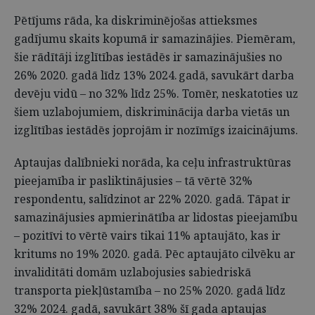
Pētījums rāda, ka diskriminējošas attieksmes
gadījumu skaits kopumā ir samazinājies. Piemēram,
šie rādītāji izglītības iestādēs ir samazinājušies no
26% 2020. gadā līdz 13% 2024. gadā, savukārt darba
devēju vidū – no 32% līdz 25%. Tomēr, neskatoties uz
šiem uzlabojumiem, diskriminācija darba vietās un
izglītības iestādēs joprojām ir nozīmīgs izaicinājums.
Aptaujas dalībnieki norāda, ka ceļu infrastruktūras
pieejamība ir pasliktinājusies – tā vērtē 32%
respondentu, salīdzinot ar 22% 2020. gadā. Tāpat ir
samazinājusies apmierinātība ar lidostas pieejamību
– pozitīvi to vērtē vairs tikai 11% aptaujāto, kas ir
kritums no 19% 2020. gadā. Pēc aptaujāto cilvēku ar
invaliditāti domām uzlabojusies sabiedriskā
transporta piekļūstamība – no 25% 2020. gadā līdz
32% 2024. gadā, savukārt 38% šī gada aptaujas