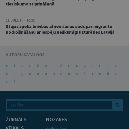
tiesiskuma stiprināšanā
15. JŪLIJS • 10:32
Stājas spēkā brīvības atņemšanas sods par migrantu
nodrošināšanu ar iespēju nelikumīgi uzturēties Latvijā
AUTORU KATALOGS
A
Ā
B
C
Č
D
E
Ē
F
G
Ģ
H
I
J
K
Ķ
L
Ļ
M
N
Ņ
O
P
R
S
Š
T
U
Ū
V
Z
Ž
ŽURNĀLS
NOZARES
VEIKALS
Civiltiesības