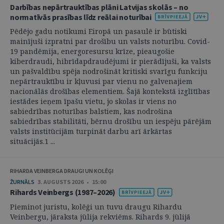
Darbības nepārtrauktības plāni Latvijas skolās – no
normatīvās prasības līdz reālai noturībai
Pēdējo gadu notikumi Eiropā un pasaulē ir būtiski
mainījuši izpratni par drošību un valsts noturību. Covid-
19 pandēmija, energoresursu krīze, pieaugošie
kiberdraudi, hibrīdapdraudējumi ir pierādījuši, ka valsts
un pašvaldību spēja nodrošināt kritiski svarīgu funkciju
nepārtrauktību ir kļuvusi par vienu no galvenajiem
nacionālās drošības elementiem. Šajā kontekstā izglītības
iestādes ieņem īpašu vietu, jo skolas ir viens no
sabiedrības noturības balstiem, kas nodrošina
sabiedrības stabilitāti, bērnu drošību un iespēju pārējām
valsts institūcijām turpināt darbu arī ārkārtas
situācijās.1 ...
RIHARDA VEINBERGA DRAUGI UN KOLĒĢI
ŽURNĀLS
3. AUGUSTS 2026 • 15:00
Rihards Veinbergs (1987–2026)
Pieminot juristu, kolēģi un tuvu draugu Rihardu
Veinbergu, jāraksta jūlija rekviēms. Rihards 9. jūlijā