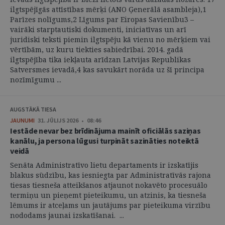
ilgtspējīgās attīstības mērķi (ANO Ģenerālā asambleja),1
Parīzes nolīgums,2 Līgums par Eiropas Savienību3 –
vairāki starptautiski dokumenti, iniciatīvas un arī
juridiski teksti piemin ilgtspēju kā vienu no mērķiem vai
vērtībām, uz kuru tiekties sabiedrībai. 2014. gadā
ilgtspējība tika iekļauta arīdzan Latvijas Republikas
Satversmes ievadā,4 kas savukārt norāda uz šī principa
nozīmīgumu ...
AUGSTĀKĀ TIESA
JAUNUMI
31. JŪLIJS 2026 • 08:46
Iestāde nevar bez brīdinājuma mainīt oficiālās saziņas
kanālu, ja persona lūgusi turpināt sazināties noteiktā
veidā
Senāta Administratīvo lietu departaments ir izskatījis
blakus sūdzību, kas iesniegta par Administratīvās rajona
tiesas tiesneša atteikšanos atjaunot nokavēto procesuālo
termiņu un pieņemt pieteikumu, un atzinis, ka tiesneša
lēmums ir atceļams un jautājums par pieteikuma virzību
nododams jaunai izskatīšanai. ...