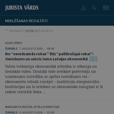
MEKLĒŠANAS REZULTĀTI
"" (
ATRASTI
33296
REZULTĀTI
)
ULDIS CĒRPS
ŽURNĀLS
7. AUGUSTS 2026 • 08:00
No “neredzamās rokas” līdz “palīdzošajai rokai”:
tiesiskums un valsts loma Latvijas ekonomikā
Valsts veiksmīga ekonomiskā attīstība ir atkarīga no
tiesiskās vides. Tiesiskā vide ietekmē patērētāju un
uzņēmumu uzvedību ar spēles noteikumu vai –
ekonomistu valodā runājot – institūciju starpniecību.
Institūcijas un to ietekme uz ekonomisko izaugsmi ir šī
raksta centrālā tēma. ...
MARGARITA VOICIŠA, VITĀLIJS RAKSTIŅŠ
ŽURNĀLS
5. AUGUSTS 2026 • 12:00