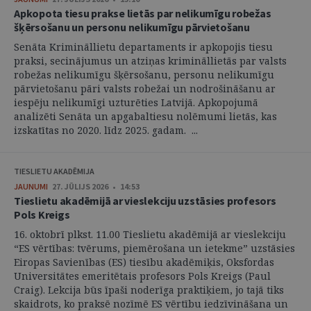
Apkopota tiesu prakse lietās par nelikumīgu robežas
šķērsošanu un personu nelikumīgu pārvietošanu
Senāta Krimināllietu departaments ir apkopojis tiesu
praksi, secinājumus un atziņas krimināllietās par valsts
robežas nelikumīgu šķērsošanu, personu nelikumīgu
pārvietošanu pāri valsts robežai un nodrošināšanu ar
iespēju nelikumīgi uzturēties Latvijā. Apkopojumā
analizēti Senāta un apgabaltiesu nolēmumi lietās, kas
izskatītas no 2020. līdz 2025. gadam. ...
TIESLIETU AKADĒMIJA
JAUNUMI
27. JŪLIJS 2026 • 14:53
Tieslietu akadēmijā ar vieslekciju uzstāsies profesors
Pols Kreigs
16. oktobrī plkst. 11.00 Tieslietu akadēmijā ar vieslekciju
“ES vērtības: tvērums, piemērošana un ietekme” uzstāsies
Eiropas Savienības (ES) tiesību akadēmiķis, Oksfordas
Universitātes emeritētais profesors Pols Kreigs (Paul
Craig). Lekcija būs īpaši noderīga praktiķiem, jo tajā tiks
skaidrots, ko praksē nozīmē ES vērtību iedzīvināšana un