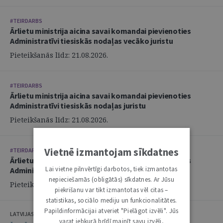
#TEIRDARBS
Ārlietu ministrija aicina savai komandai pievienoties
Administratīvi tiesiskās nodaļas vecāko juristu
Pieteikšanās līdz: 21.08.2026.
#TEIRDARBS
Ārlietu ministrija aicina savai komandai pievienoties
Administratīvi tiesiskās nodaļas juristu
Pieteikšanās līdz: 21.08.2026.
Vietnē izmantojam sīkdatnes
#TEIRDARBS
Ārlietu ministrija aicina savai komandai pievienoties
Lai vietne pilnvērtīgi darbotos, tiek izmantotas
Administratīvi tiesiskās nodaļas juristu
nepieciešamās (obligātās) sīkdatnes. Ar Jūsu
Pieteikšanās līdz: 21.08.2026.
piekrišanu var tikt izmantotas vēl citas –
statistikas, sociālo mediju un funkcionalitātes.
Papildinformācijai atveriet "Pielāgot izvēli". Jūs
LATVIJAS ZVĒRINĀTU ADVOKĀTU PADOME
varat jebkurā brīdī mainīt savu izvēli,