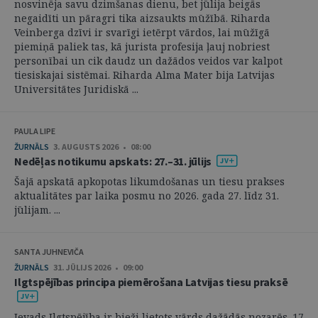
nosvinēja savu dzimšanas dienu, bet jūlija beigās
negaidīti un pāragri tika aizsaukts mūžībā. Riharda
Veinberga dzīvi ir svarīgi ietērpt vārdos, lai mūžīgā
piemiņā paliek tas, kā jurista profesija ļauj nobriest
personībai un cik daudz un dažādos veidos var kalpot
tiesiskajai sistēmai. Riharda Alma Mater bija Latvijas
Universitātes Juridiskā ...
PAULA LIPE
ŽURNĀLS
3. AUGUSTS 2026 • 08:00
Nedēļas notikumu apskats: 27.–31. jūlijs
Šajā apskatā apkopotas likumdošanas un tiesu prakses
aktualitātes par laika posmu no 2026. gada 27. līdz 31.
jūlijam. ...
SANTA JUHNEVIČA
ŽURNĀLS
31. JŪLIJS 2026 • 09:00
Ilgtspējības principa piemērošana Latvijas tiesu praksē
Ievads Ilgtspējība ir bieži lietots vārds dažādās nozarēs. 17