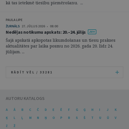
kā tas ietekmē tiesību piemērošanu. ...
PAULA LIPE
ŽURNĀLS
27. JŪLIJS 2026 • 08:00
Nedēļas notikumu apskats: 20.–24. jūlijs
Šajā apskatā apkopotas likumdošanas un tiesu prakses
aktualitātes par laika posmu no 2026. gada 20. līdz 24.
jūlijam. ...
RĀDĪT VĒL /
33281
AUTORU KATALOGS
A
Ā
B
C
Č
D
E
Ē
F
G
Ģ
H
I
J
K
Ķ
L
Ļ
M
N
Ņ
O
P
R
S
Š
T
U
Ū
V
Z
Ž