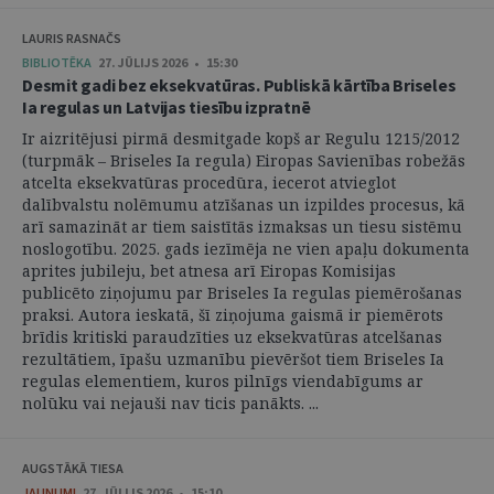
LAURIS RASNAČS
BIBLIOTĒKA
27. JŪLIJS 2026 • 15:30
Desmit gadi bez eksekvatūras. Publiskā kārtība Briseles
Ia regulas un Latvijas tiesību izpratnē
Ir aizritējusi pirmā desmitgade kopš ar Regulu 1215/2012
(turpmāk – Briseles Ia regula) Eiropas Savienības robežās
atcelta eksekvatūras procedūra, iecerot atvieglot
dalībvalstu nolēmumu atzīšanas un izpildes procesus, kā
arī samazināt ar tiem saistītās izmaksas un tiesu sistēmu
noslogotību. 2025. gads iezīmēja ne vien apaļu dokumenta
aprites jubileju, bet atnesa arī Eiropas Komisijas
publicēto ziņojumu par Briseles Ia regulas piemērošanas
praksi. Autora ieskatā, šī ziņojuma gaismā ir piemērots
brīdis kritiski paraudzīties uz eksekvatūras atcelšanas
rezultātiem, īpašu uzmanību pievēršot tiem Briseles Ia
regulas elementiem, kuros pilnīgs viendabīgums ar
nolūku vai nejauši nav ticis panākts. ...
AUGSTĀKĀ TIESA
JAUNUMI
27. JŪLIJS 2026 • 15:10