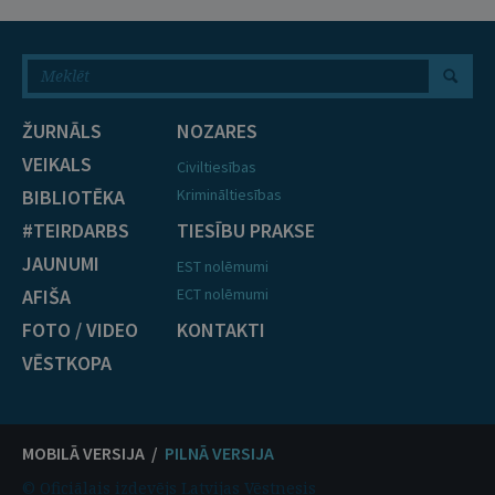
ŽURNĀLS
NOZARES
VEIKALS
Civiltiesības
BIBLIOTĒKA
Krimināltiesības
#TEIRDARBS
TIESĪBU PRAKSE
JAUNUMI
EST nolēmumi
AFIŠA
ECT nolēmumi
FOTO / VIDEO
KONTAKTI
VĒSTKOPA
MOBILĀ VERSIJA /
PILNĀ VERSIJA
© Oficiālais izdevējs Latvijas Vēstnesis