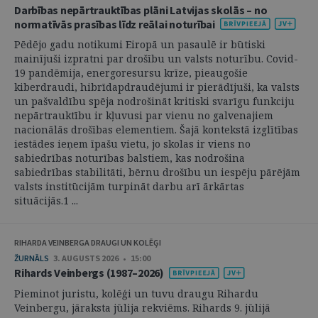
Darbības nepārtrauktības plāni Latvijas skolās – no
normatīvās prasības līdz reālai noturībai
Pēdējo gadu notikumi Eiropā un pasaulē ir būtiski
mainījuši izpratni par drošību un valsts noturību. Covid-
19 pandēmija, energoresursu krīze, pieaugošie
kiberdraudi, hibrīdapdraudējumi ir pierādījuši, ka valsts
un pašvaldību spēja nodrošināt kritiski svarīgu funkciju
nepārtrauktību ir kļuvusi par vienu no galvenajiem
nacionālās drošības elementiem. Šajā kontekstā izglītības
iestādes ieņem īpašu vietu, jo skolas ir viens no
sabiedrības noturības balstiem, kas nodrošina
sabiedrības stabilitāti, bērnu drošību un iespēju pārējām
valsts institūcijām turpināt darbu arī ārkārtas
situācijās.1 ...
RIHARDA VEINBERGA DRAUGI UN KOLĒĢI
ŽURNĀLS
3. AUGUSTS 2026 • 15:00
Rihards Veinbergs (1987–2026)
Pieminot juristu, kolēģi un tuvu draugu Rihardu
Veinbergu, jāraksta jūlija rekviēms. Rihards 9. jūlijā