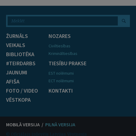
ŽURNĀLS
NOZARES
VEIKALS
Civiltiesības
BIBLIOTĒKA
Krimināltiesības
#TEIRDARBS
TIESĪBU PRAKSE
JAUNUMI
EST nolēmumi
AFIŠA
ECT nolēmumi
FOTO / VIDEO
KONTAKTI
VĒSTKOPA
MOBILĀ VERSIJA /
PILNĀ VERSIJA
© Oficiālais izdevējs Latvijas Vēstnesis