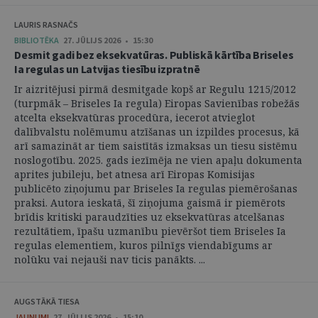
LAURIS RASNAČS
BIBLIOTĒKA
27. JŪLIJS 2026 • 15:30
Desmit gadi bez eksekvatūras. Publiskā kārtība Briseles
Ia regulas un Latvijas tiesību izpratnē
Ir aizritējusi pirmā desmitgade kopš ar Regulu 1215/2012
(turpmāk – Briseles Ia regula) Eiropas Savienības robežās
atcelta eksekvatūras procedūra, iecerot atvieglot
dalībvalstu nolēmumu atzīšanas un izpildes procesus, kā
arī samazināt ar tiem saistītās izmaksas un tiesu sistēmu
noslogotību. 2025. gads iezīmēja ne vien apaļu dokumenta
aprites jubileju, bet atnesa arī Eiropas Komisijas
publicēto ziņojumu par Briseles Ia regulas piemērošanas
praksi. Autora ieskatā, šī ziņojuma gaismā ir piemērots
brīdis kritiski paraudzīties uz eksekvatūras atcelšanas
rezultātiem, īpašu uzmanību pievēršot tiem Briseles Ia
regulas elementiem, kuros pilnīgs viendabīgums ar
nolūku vai nejauši nav ticis panākts. ...
AUGSTĀKĀ TIESA
JAUNUMI
27. JŪLIJS 2026 • 15:10