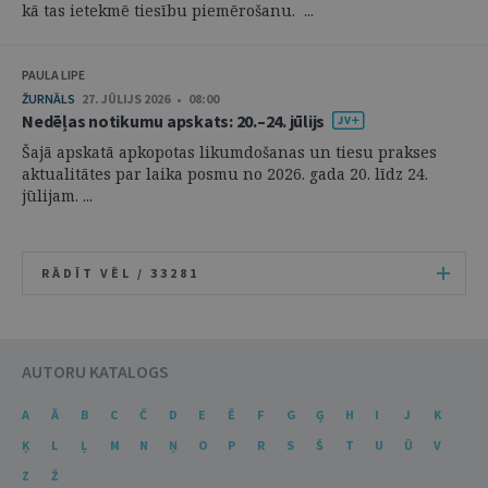
kā tas ietekmē tiesību piemērošanu. ...
PAULA LIPE
ŽURNĀLS
27. JŪLIJS 2026 • 08:00
Nedēļas notikumu apskats: 20.–24. jūlijs
Šajā apskatā apkopotas likumdošanas un tiesu prakses
aktualitātes par laika posmu no 2026. gada 20. līdz 24.
jūlijam. ...
RĀDĪT VĒL /
33281
AUTORU KATALOGS
A
Ā
B
C
Č
D
E
Ē
F
G
Ģ
H
I
J
K
Ķ
L
Ļ
M
N
Ņ
O
P
R
S
Š
T
U
Ū
V
Z
Ž