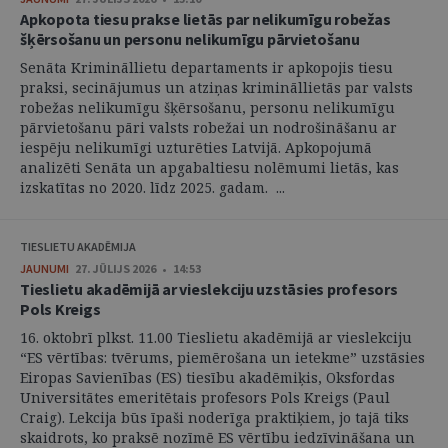
Apkopota tiesu prakse lietās par nelikumīgu robežas
šķērsošanu un personu nelikumīgu pārvietošanu
Senāta Krimināllietu departaments ir apkopojis tiesu
praksi, secinājumus un atziņas krimināllietās par valsts
robežas nelikumīgu šķērsošanu, personu nelikumīgu
pārvietošanu pāri valsts robežai un nodrošināšanu ar
iespēju nelikumīgi uzturēties Latvijā. Apkopojumā
analizēti Senāta un apgabaltiesu nolēmumi lietās, kas
izskatītas no 2020. līdz 2025. gadam. ...
TIESLIETU AKADĒMIJA
JAUNUMI
27. JŪLIJS 2026 • 14:53
Tieslietu akadēmijā ar vieslekciju uzstāsies profesors
Pols Kreigs
16. oktobrī plkst. 11.00 Tieslietu akadēmijā ar vieslekciju
“ES vērtības: tvērums, piemērošana un ietekme” uzstāsies
Eiropas Savienības (ES) tiesību akadēmiķis, Oksfordas
Universitātes emeritētais profesors Pols Kreigs (Paul
Craig). Lekcija būs īpaši noderīga praktiķiem, jo tajā tiks
skaidrots, ko praksē nozīmē ES vērtību iedzīvināšana un