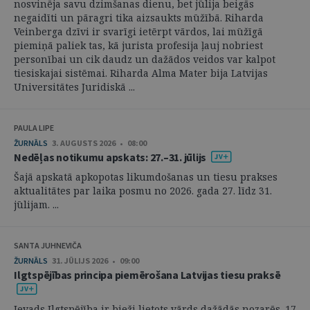
nosvinēja savu dzimšanas dienu, bet jūlija beigās
negaidīti un pāragri tika aizsaukts mūžībā. Riharda
Veinberga dzīvi ir svarīgi ietērpt vārdos, lai mūžīgā
piemiņā paliek tas, kā jurista profesija ļauj nobriest
personībai un cik daudz un dažādos veidos var kalpot
tiesiskajai sistēmai. Riharda Alma Mater bija Latvijas
Universitātes Juridiskā ...
PAULA LIPE
ŽURNĀLS
3. AUGUSTS 2026 • 08:00
Nedēļas notikumu apskats: 27.–31. jūlijs
Šajā apskatā apkopotas likumdošanas un tiesu prakses
aktualitātes par laika posmu no 2026. gada 27. līdz 31.
jūlijam. ...
SANTA JUHNEVIČA
ŽURNĀLS
31. JŪLIJS 2026 • 09:00
Ilgtspējības principa piemērošana Latvijas tiesu praksē
Ievads Ilgtspējība ir bieži lietots vārds dažādās nozarēs. 17