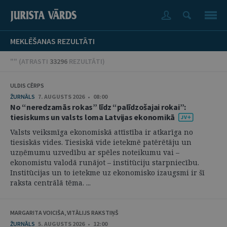
MEKLĒŠANAS REZULTĀTI
"" (
ATRASTI
33296
REZULTĀTI
)
ULDIS CĒRPS
ŽURNĀLS
7. AUGUSTS 2026 • 08:00
No “neredzamās rokas” līdz “palīdzošajai rokai”:
tiesiskums un valsts loma Latvijas ekonomikā
Valsts veiksmīga ekonomiskā attīstība ir atkarīga no
tiesiskās vides. Tiesiskā vide ietekmē patērētāju un
uzņēmumu uzvedību ar spēles noteikumu vai –
ekonomistu valodā runājot – institūciju starpniecību.
Institūcijas un to ietekme uz ekonomisko izaugsmi ir šī
raksta centrālā tēma. ...
MARGARITA VOICIŠA, VITĀLIJS RAKSTIŅŠ
ŽURNĀLS
5. AUGUSTS 2026 • 12:00