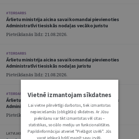
#TEIRDARBS
Ārlietu ministrija aicina savai komandai pievienoties
Administratīvi tiesiskās nodaļas vecāko juristu
Pieteikšanās līdz: 21.08.2026.
#TEIRDARBS
Ārlietu ministrija aicina savai komandai pievienoties
Administratīvi tiesiskās nodaļas juristu
Pieteikšanās līdz: 21.08.2026.
Vietnē izmantojam sīkdatnes
#TEIRDARBS
Ārlietu ministrija aicina savai komandai pievienoties
Lai vietne pilnvērtīgi darbotos, tiek izmantotas
Administratīvi tiesiskās nodaļas juristu
nepieciešamās (obligātās) sīkdatnes. Ar Jūsu
Pieteikšanās līdz: 21.08.2026.
piekrišanu var tikt izmantotas vēl citas –
statistikas, sociālo mediju un funkcionalitātes.
Papildinformācijai atveriet "Pielāgot izvēli". Jūs
LATVIJAS ZVĒRINĀTU ADVOKĀTU PADOME
varat jebkurā brīdī mainīt savu izvēli,