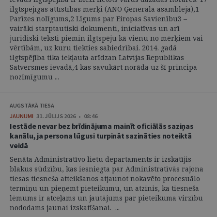
ilgtspējīgās attīstības mērķi (ANO Ģenerālā asambleja),1
Parīzes nolīgums,2 Līgums par Eiropas Savienību3 –
vairāki starptautiski dokumenti, iniciatīvas un arī
juridiski teksti piemin ilgtspēju kā vienu no mērķiem vai
vērtībām, uz kuru tiekties sabiedrībai. 2014. gadā
ilgtspējība tika iekļauta arīdzan Latvijas Republikas
Satversmes ievadā,4 kas savukārt norāda uz šī principa
nozīmīgumu ...
AUGSTĀKĀ TIESA
JAUNUMI
31. JŪLIJS 2026 • 08:46
Iestāde nevar bez brīdinājuma mainīt oficiālās saziņas
kanālu, ja persona lūgusi turpināt sazināties noteiktā
veidā
Senāta Administratīvo lietu departaments ir izskatījis
blakus sūdzību, kas iesniegta par Administratīvās rajona
tiesas tiesneša atteikšanos atjaunot nokavēto procesuālo
termiņu un pieņemt pieteikumu, un atzinis, ka tiesneša
lēmums ir atceļams un jautājums par pieteikuma virzību
nododams jaunai izskatīšanai. ...