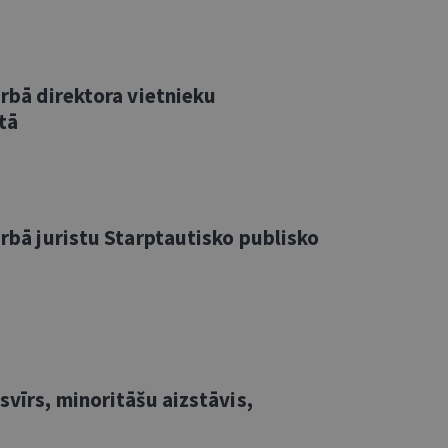
arbā direktora vietnieku
tā
arbā juristu Starptautisko publisko
svīrs, minoritāšu aizstāvis,