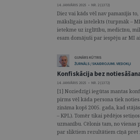
14. JANVĀRIS 2025 • NR. 2 (1372)
Diez vai kāds vēl nav pamanījis to, 
mākslīgais intelekts (turpmāk – MI
ietekme uz izglītību, medicīnu, mi
esam domājuši par iespēju ar MI aiz
GUNĀRS KŪTRIS
ŽURNĀLS / SKAIDROJUMI. VIEDOKĻI
Konfiskācija bez notiesāšan
14. JANVĀRIS 2025 • NR. 2 (1372)
[1] Noziedzīgi iegūtas mantas konf
pirms vēl kāda persona tiek noties
zināma kopš 2005. gada, kad stāj
– KPL). Tomēr tikai pēdējos setiņos 
uzmanību. Cēlonis tam, no vienas p
par sliktiem rezultātiem cīņā pret n