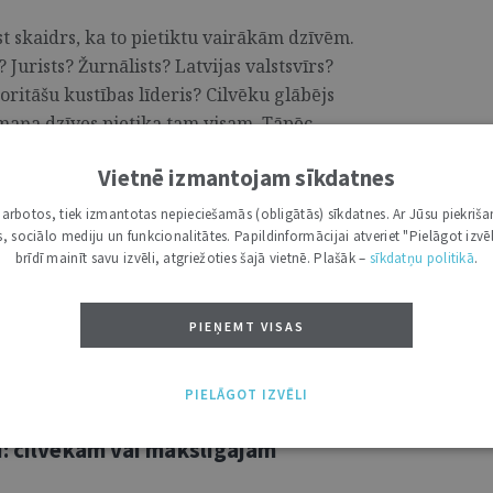
st skaidrs, ka to pietiktu vairākām dzīvēm.
 Jurists? Žurnālists? Latvijas valstsvīrs?
oritāšu kustības līderis? Cilvēku glābējs
īmaņa dzīves pietika tam visam. Tāpēc
nāla raksta ietvaros – īpaši ņemot vērā, ka
Vietnē izmantojam sīkdatnes
sen publicēta Satversmes sapulces deputātu
ka informācija par viņa dzīvi ir pieejama
i darbotos, tiek izmantotas nepieciešamās (obligātās) sīkdatnes. Ar Jūsu piekriša
 gadā pārtulkota latviski.4 Tāpēc rakstā
kas, sociālo mediju un funkcionalitātes. Papildinformācijai atveriet "Pielāgot izvēl
brīdī mainīt savu izvēli, atgriežoties šajā vietnē. Plašāk –
sīkdatņu politikā
.
 ar Paula Šīmaņa uzskatiem par valsti un
iepazīties ar pētījumiem par viņa dzīvi un
kti ir pelnījusi. ...
PIEŅEMT VISAS
PIELĀGOT IZVĒLI
u: cilvēkam vai mākslīgajam