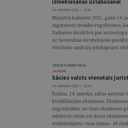
izmeklēšanas uzlabošanai
14. JANVĀRIS 2025 • 15:36
Ministru kabinets 2025. gada 14. ja
sagatavoto tiesisko regulējumu, k
Padomes direktīvu par noziedzīgu
uz Savienības ierobežojošo pasāku
veicināta sankciju pārkāpumu efek
TIESLIETU MINISTRIJA
JAUNUMI
Sācies valsts vienotais juri
14. JANVĀRIS 2025 • 10:59
Šodien, 14. janvārī, sākas astotais 
kvalifikācijas eksāmens. Eksāmenu
augstskolām, no tiem eksāmenu pir
atkārtoti vienu vai divas eksāmena
studējošajiem, visas jomas – 38 st