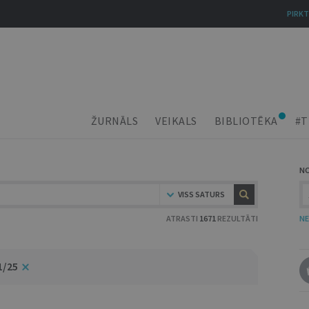
PIRKT
ŽURNĀLS
VEIKALS
BIBLIOTĒKA
#T
N
VISS SATURS
ATRASTI
1671
REZULTĀTI
NE
1/25