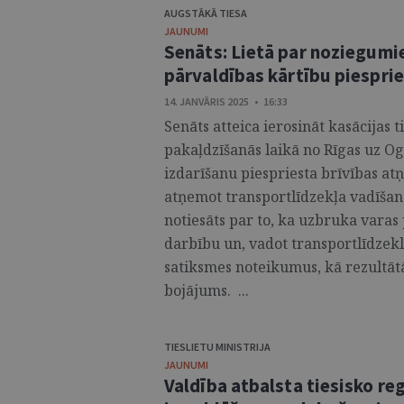
AUGSTĀKĀ TIESA
JAUNUMI
Senāts: Lietā par noziegumi
pārvaldības kārtību piespri
14. JANVĀRIS 2025 • 16:33
Senāts atteica ierosināt kasācijas 
pakaļdzīšanās laikā no Rīgas uz O
izdarīšanu piespriesta brīvības a
atņemot transportlīdzekļa vadīšana
notiesāts par to, ka uzbruka varas
darbību un, vadot transportlīdzekl
satiksmes noteikumus, kā rezultāt
bojājums. ...
TIESLIETU MINISTRIJA
JAUNUMI
Valdība atbalsta tiesisko r