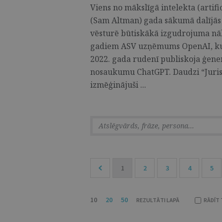
Viens no mākslīgā intelekta (artif
(Sam Altman) gada sākumā dalījās 
vēsturē būtiskākā izgudrojuma nā
gadiem ASV uzņēmums OpenAI, kurā
2022. gada rudenī publiskoja ģene
nosaukumu ChatGPT. Daudzi “Jurista
izmēģinājuši ...
1
2
3
4
5
10
20
50
REZULTĀTI LAPĀ
RĀDĪT 