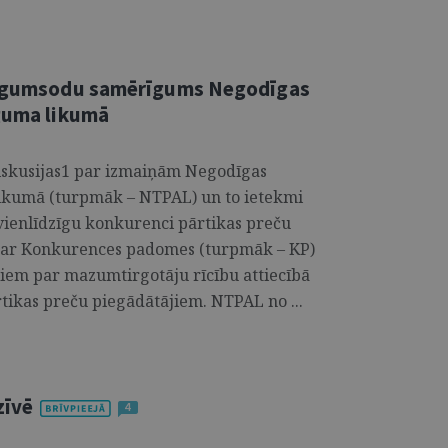
 līgumsodu samērīgums Negodīgas
eguma likumā
diskusijas1 par izmaiņām Negodīgas
likumā (turpmāk – NTPAL) un to ietekmi
 vienlīdzīgu konkurenci pārtikas preču
ā ar Konkurences padomes (turpmāk – KP)
iem par mazumtirgotāju rīcību attiecībā
tikas preču piegādātājiem. NTPAL no ...
zīvē
4