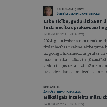
SVETLANA SITŅIKOVA
ŽURNĀLS / SKAIDROJUMI. VIEDOKĻI
Laba ticība, godprātība un
tirdzniecības prakses aizli
14. JANVĀRIS 2025 • NR. 2 (1372)
2024. gada izskaņā tika uzsāktas 
tirdzniecības prakses aizlieguma 
uz godīgu tirdzniecības praksi un
mazumtirdzniecības tirgū saistīb
veikto tirgus uzraudzību2 atzinum
uz saviem lauksaimniecības un pār
DINA GAILĪTE
ŽURNĀLS / REDAKTORA SLEJA
Mākslīgais intelekts mūsu d
14. JANVĀRIS 2025 • NR. 2 (1372)