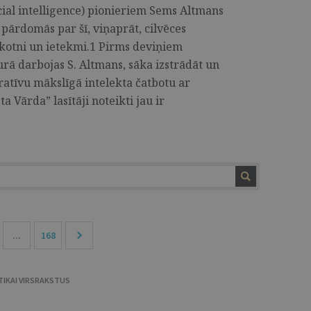
icial intelligence) pionieriem Sems Altmans
pārdomās par šī, viņaprāt, cilvēces
kotni un ietekmi.1 Pirms deviņiem
 darbojas S. Altmans, sāka izstrādāt un
ratīvu mākslīgā intelekta čatbotu ar
 Vārda” lasītāji noteikti jau ir
...
168
TIKAI VIRSRAKSTUS