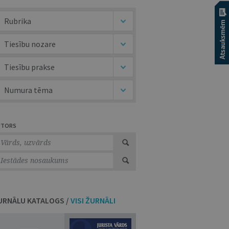
Rubrika
Tiesību nozare
Tiesību prakse
Numura tēma
UTORS
URNĀLU KATALOGS /
VISI ŽURNĀLI