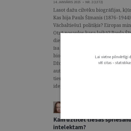
14. JANVĀRIS 2025 • NR. 2 (1372)
Lasot dažu cilvēku biogrāfijas, kļū
Kas bija Pauls Šīmanis (1876–1944)?
Vācbaltiešu1 politiķis? Eiropas min
Otrā pasaules kara laikā? Paula Š
diezgan grūti šo dzīvi ievietot žur
īsa biogrāfija ar bibliogrāfiju ne
biogrāfiskajā vārdnīcā,2 bet plašā
Lai vietne pilnvērtīg
Džona Haidena grāmatā,3 kas 2016.
vēl citas – statisti
autors centīsies saistīt biogrāfiju
tiesībām, vienlaikus tomēr aicinot 
idejām. Viņā izcilā personība to notei
IVETA KAŽOKA
ŽURNĀLS / SKAIDROJUMI. VIEDOKĻI
Kam uzticēt tiesas spriešan
intelektam?