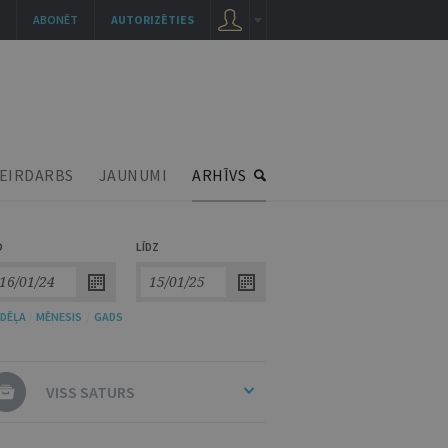
ABONĒT
AUTORIZĒTIES
EIRDARBS
JAUNUMI
ARHĪVS
O
LĪDZ
DĒĻA
/
MĒNESIS
/
GADS
VISS SATURS