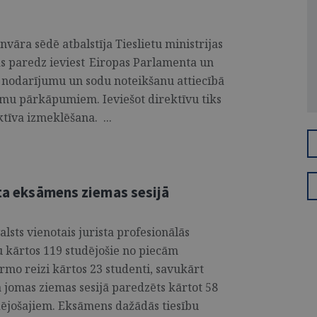
nvāra sēdē atbalstīja Tieslietu ministrijas
as paredz ieviest Eiropas Parlamenta un
 nodarījumu un sodu noteikšanu attiecībā
mu pārkāpumiem. Ieviešot direktīvu tiks
tīva izmeklēšana. ...
sta eksāmens ziemas sesijā
valsts vienotais jurista profesionālās
 kārtos 119 studējošie no piecām
mo reizi kārtos 23 studenti, savukārt
 jomas ziemas sesijā paredzēts kārtot 58
udējošajiem. Eksāmens dažādās tiesību