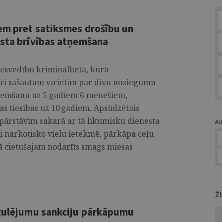
em pret satiksmes drošību un
esta brīvības atņemšana
tiesvedību krimināllietā, kurā
gri sašautam vīrietim par divu noziegumu
tņemšanu uz 5 gadiem 6 mēnešiem,
s tiesības uz 10 gadiem. Apsūdzētais
 pārstāvim sakarā ar tā likumisku dienesta
A
i narkotisko vielu ietekmē, pārkāpa ceļu
ā cietušajam nodarīts smags miesas
Ž
egulējumu sankciju pārkāpumu