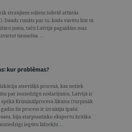
cik straujiem soļiem šobrīd attīstās
). Daudz runāts par to, kāda varētu būt tā
litāro jomu, taču Latvijā pagaidām maz
vietot tiesnešus. ...
as: kur problēmas?
iskācija atsevišķā procesā, kas notiek
āta par noziedzīgu nodarījumu, Latvijā ir
ās spēkā Kriminālprocesa likums (turpmāk
gados šis process ir izraisījis īpašu
uses, bija starptautisko ekspertu kritika
oziedzīgi iegūtu līdzekļu ...