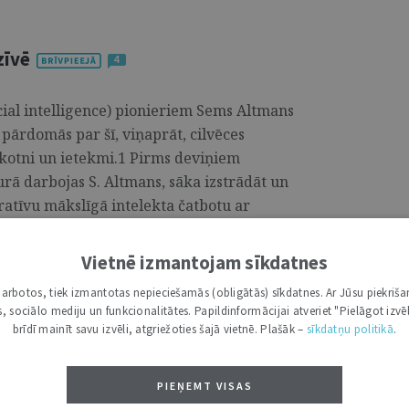
zīvē
4
icial intelligence) pionieriem Sems Altmans
pārdomās par šī, viņaprāt, cilvēces
kotni un ietekmi.1 Pirms deviņiem
 darbojas S. Altmans, sāka izstrādāt un
ratīvu mākslīgā intelekta čatbotu ar
 Vārda” lasītāji noteikti jau ir
Vietnē izmantojam sīkdatnes
i darbotos, tiek izmantotas nepieciešamās (obligātās) sīkdatnes. Ar Jūsu piekriša
kas, sociālo mediju un funkcionalitātes. Papildinformācijai atveriet "Pielāgot izvēl
arbā juristu Starptautisko publisko
brīdī mainīt savu izvēli, atgriežoties šajā vietnē. Plašāk –
sīkdatņu politikā
.
PIEŅEMT VISAS
i komandā VALSTSTIESĪBU DEPARTAMENTA