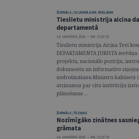
ŽURNĀLS / SLUDINĀJUMI. REKLĀMA
Tieslietu ministrija aicina d
departamentā
14. JANVĀRIS 2025 • NR. 2 (1372)
Tieslietu ministrija Aicina Tevi
DEPARTAMENTA JURISTA ierēdņa am
projektu, nacionālo pozīciju, instru
dokumentu un informatīvo ziņojumu
nodrošināšanu Ministru kabinetā u
atzinumus par citu institūciju izstr
plānošanas ...
ŽURNĀLS / ĪSZIŅAS
Nozīmīgāko zinātnes sasnie
grāmata
14. JANVĀRIS 2025 • NR. 2 (1372)