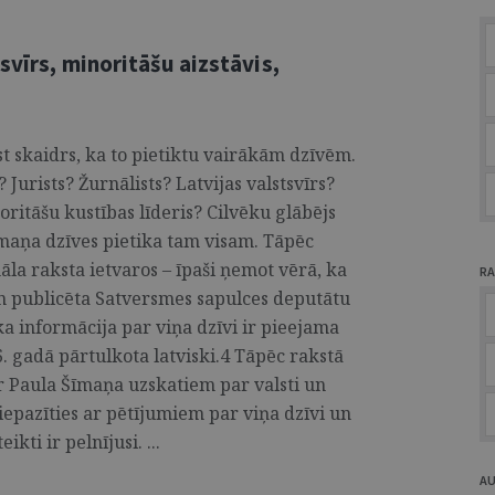
svīrs, minoritāšu aizstāvis,
st skaidrs, ka to pietiktu vairākām dzīvēm.
 Jurists? Žurnālists? Latvijas valstsvīrs?
oritāšu kustības līderis? Cilvēku glābējs
īmaņa dzīves pietika tam visam. Tāpēc
nāla raksta ietvaros – īpaši ņemot vērā, ka
RA
sen publicēta Satversmes sapulces deputātu
ka informācija par viņa dzīvi ir pieejama
 gadā pārtulkota latviski.4 Tāpēc rakstā
 ar Paula Šīmaņa uzskatiem par valsti un
iepazīties ar pētījumiem par viņa dzīvi un
kti ir pelnījusi. ...
A