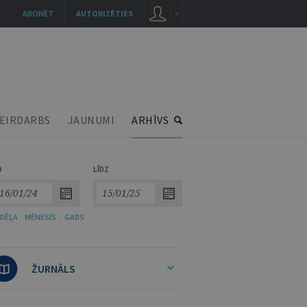
ABONĒT
AUTORIZĒTIES
EIRDARBS
JAUNUMI
ARHĪVS
O
LĪDZ
DĒĻA
/
MĒNESIS
/
GADS
ŽURNĀLS