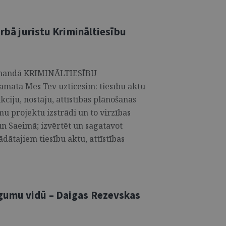
arbā juristu Krimināltiesību
 komandā KRIMINĀLTIESĪBU
atā Mēs Tev uzticēsim: tiesību aktu
kciju, nostāju, attīstības plānošanas
 projektu izstrādi un to virzības
n Saeimā; izvērtēt un sagatavot
ādātajiem tiesību aktu, attīstības
gumu vidū – Daigas Rezevskas