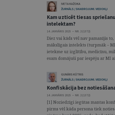
IVETA KAŽOKA
ŽURNĀLS / SKAIDROJUMI. VIEDOKĻI
Kam uzticēt tiesas spriešan
intelektam?
14. JANVĀRIS 2025 • NR. 2 (1372)
Diez vai kāds vēl nav pamanījis to, 
mākslīgais intelekts (turpmāk – MI
ietekme uz izglītību, medicīnu, mi
esam domājuši par iespēju ar MI aiz
GUNĀRS KŪTRIS
ŽURNĀLS / SKAIDROJUMI. VIEDOKĻI
Konfiskācija bez notiesāšan
14. JANVĀRIS 2025 • NR. 2 (1372)
[1] Noziedzīgi iegūtas mantas konf
pirms vēl kāda persona tiek noties