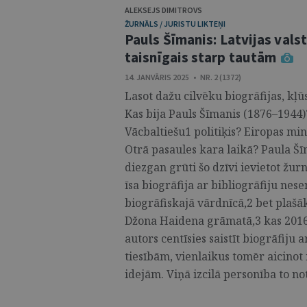
ALEKSEJS DIMITROVS
ŽURNĀLS / JURISTU LIKTEŅI
Pauls Šīmanis: Latvijas valst
taisnīgais starp tautām
14. JANVĀRIS 2025 • NR. 2 (1372)
Lasot dažu cilvēku biogrāfijas, kļū
Kas bija Pauls Šīmanis (1876–1944)?
Vācbaltiešu1 politiķis? Eiropas min
Otrā pasaules kara laikā? Paula Š
diezgan grūti šo dzīvi ievietot žur
īsa biogrāfija ar bibliogrāfiju ne
biogrāfiskajā vārdnīcā,2 bet plašā
Džona Haidena grāmatā,3 kas 2016.
autors centīsies saistīt biogrāfiju
tiesībām, vienlaikus tomēr aicinot 
idejām. Viņā izcilā personība to notei