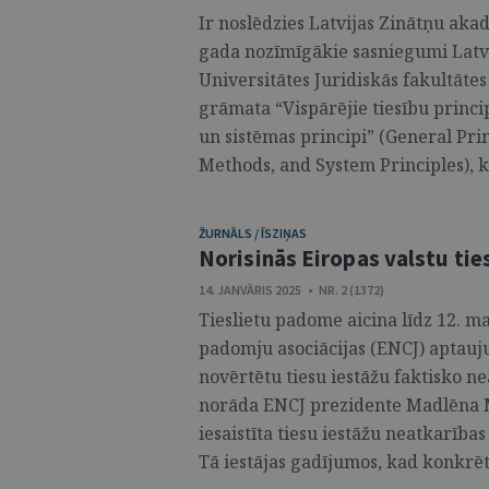
Ir noslēdzies Latvijas Zinātņu aka
gada nozīmīgākie sasniegumi Latvij
Universitātes Juridiskās fakultātes
grāmata “Vispārējie tiesību princip
un sistēmas principi” (General Pri
Methods, and System Principles), ka
ŽURNĀLS / ĪSZIŅAS
Norisinās Eiropas valstu tie
14. JANVĀRIS 2025 • NR. 2 (1372)
Tieslietu padome aicina līdz 12. ma
padomju asociācijas (ENCJ) aptauju 
novērtētu tiesu iestāžu faktisko ne
norāda ENCJ prezidente Madlēna Ma
iesaistīta tiesu iestāžu neatkarība
Tā iestājas gadījumos, kad konkrētās