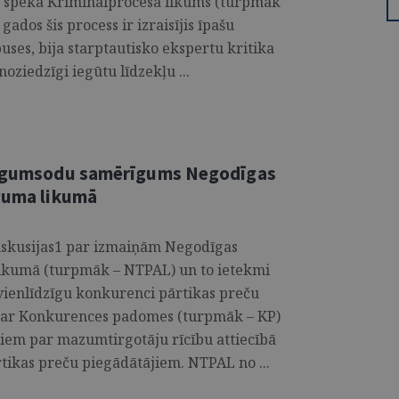
ās spēkā Kriminālprocesa likums (turpmāk
gados šis process ir izraisījis īpašu
uses, bija starptautisko ekspertu kritika
oziedzīgi iegūtu līdzekļu ...
 līgumsodu samērīgums Negodīgas
eguma likumā
diskusijas1 par izmaiņām Negodīgas
likumā (turpmāk – NTPAL) un to ietekmi
 vienlīdzīgu konkurenci pārtikas preču
ā ar Konkurences padomes (turpmāk – KP)
iem par mazumtirgotāju rīcību attiecībā
tikas preču piegādātājiem. NTPAL no ...