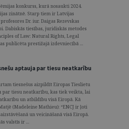
dēmijas konkurss, kurā nosaukti 2024.
as zinātnē. Starp tiem ir Latvijas
 profesores Dr. iur. Daigas Rezevskas
i. Dabiskās tiesības, juridiskās metodes
nciples of Law: Natural Rights, Legal
s publicēta prestižajā izdevniecībā ...
snešu aptauja par tiesu neatkarību
rtam tiesnešus aizpildīt Eiropas Tieslietu
par tiesu neatkarību, kas tiek veikta, lai
atkarību un atbildību visā Eiropā. Kā
tjē (Madeleine Mathieu): “ENCJ ir ļoti
s aizstāvēšanā un veicināšanā visā Eiropā.
 valstīs ir ...