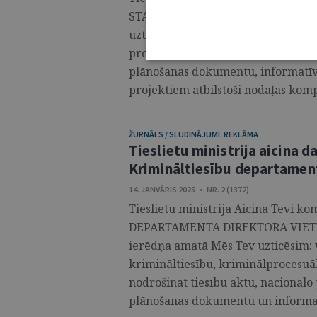
STARPTAUTISKO PUBLISKO TIESĪB
uzticēsim: sagatavot juridisku vē
projektus par citu institūciju izstr
plānošanas dokumentu, informatīvo
projektiem atbilstoši nodaļas kompe
ŽURNĀLS / SLUDINĀJUMI. REKLĀMA
Tieslietu ministrija aicina d
Krimināltiesību departamen
14. JANVĀRIS 2025 • NR. 2 (1372)
Tieslietu ministrija Aicina Tevi
DEPARTAMENTA DIREKTORA VIET
ierēdņa amatā Mēs Tev uzticēsim: v
krimināltiesību, kriminālprocesuā
nodrošināt tiesību aktu, nacionālo p
plānošanas dokumentu un informatī