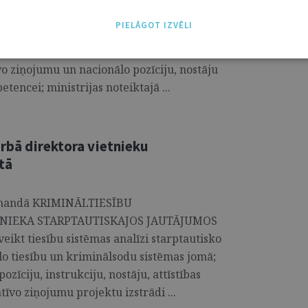
U NODAĻAS JURISTA amatā Mēs Tev
PIELĀGOT IZVĒLI
rtējumu – atzinumu projektus un viedokļu
ādātajiem tiesību aktu, politikas
 ziņojumu un nacionālo pozīciju, nostāju
tencei; ministrijas noteiktajā ...
arbā direktora vietnieku
tā
 komandā KRIMINĀLTIESĪBU
NIEKA STARPTAUTISKAJOS JAUTĀJUMOS
eikt tiesību sistēmas analīzi starptautisko
lo tiesību un kriminālsodu sistēmas jomā;
ozīciju, instrukciju, nostāju, attīstības
vo ziņojumu projektu izstrādi ...