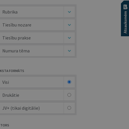
Rubrika
Tiesību nozare
Tiesību prakse
Numura tēma
KSTA FORMĀTS
Visi
Drukātie
JV+ (tikai digitālie)
UTORS