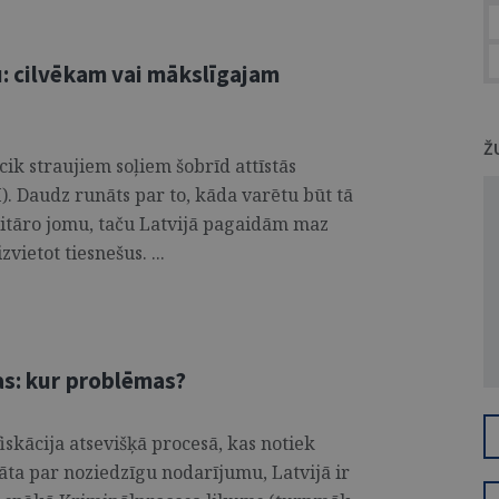
u: cilvēkam vai mākslīgajam
Ž
cik straujiem soļiem šobrīd attīstās
). Daudz runāts par to, kāda varētu būt tā
litāro jomu, taču Latvijā pagaidām maz
vietot tiesnešus. ...
as: kur problēmas?
iskācija atsevišķā procesā, kas notiek
āta par noziedzīgu nodarījumu, Latvijā ir