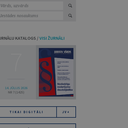
URNĀLU KATALOGS /
VISI ŽURNĀLI
7
14. JŪLIJS 2026
NR 7 (1425)
TIKAI DIGITĀLI
JV+