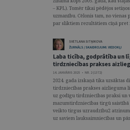
zināma kopš 2005. gada, kad stāj
– KPL). Tomēr tikai pēdējos setiņos 
uzmanību. Cēlonis tam, no vienas p
par sliktiem rezultātiem cīņā pret n
SVETLANA SITŅIKOVA
ŽURNĀLS / SKAIDROJUMI. VIEDOKĻI
Laba ticība, godprātība un
tirdzniecības prakses aizli
14. JANVĀRIS 2025 • NR. 2 (1372)
2024. gada izskaņā tika uzsāktas 
tirdzniecības prakses aizlieguma 
uz godīgu tirdzniecības praksi un
mazumtirdzniecības tirgū saistīb
veikto tirgus uzraudzību2 atzinum
uz saviem lauksaimniecības un pār