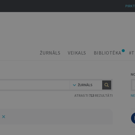
PIRKT
ŽURNĀLS
VEIKALS
BIBLIOTĒKA
#T
N
ŽURNĀLS
ATRASTI
713
REZULTĀTI
NE
5