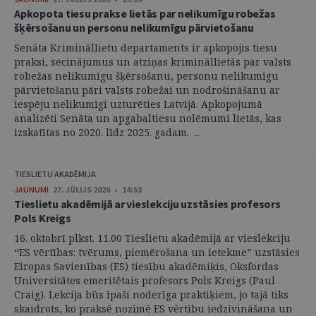
Apkopota tiesu prakse lietās par nelikumīgu robežas
šķērsošanu un personu nelikumīgu pārvietošanu
Senāta Krimināllietu departaments ir apkopojis tiesu
praksi, secinājumus un atziņas krimināllietās par valsts
robežas nelikumīgu šķērsošanu, personu nelikumīgu
pārvietošanu pāri valsts robežai un nodrošināšanu ar
iespēju nelikumīgi uzturēties Latvijā. Apkopojumā
analizēti Senāta un apgabaltiesu nolēmumi lietās, kas
izskatītas no 2020. līdz 2025. gadam. ...
TIESLIETU AKADĒMIJA
JAUNUMI
27. JŪLIJS 2026 • 14:53
Tieslietu akadēmijā ar vieslekciju uzstāsies profesors
Pols Kreigs
16. oktobrī plkst. 11.00 Tieslietu akadēmijā ar vieslekciju
“ES vērtības: tvērums, piemērošana un ietekme” uzstāsies
Eiropas Savienības (ES) tiesību akadēmiķis, Oksfordas
Universitātes emeritētais profesors Pols Kreigs (Paul
Craig). Lekcija būs īpaši noderīga praktiķiem, jo tajā tiks
skaidrots, ko praksē nozīmē ES vērtību iedzīvināšana un