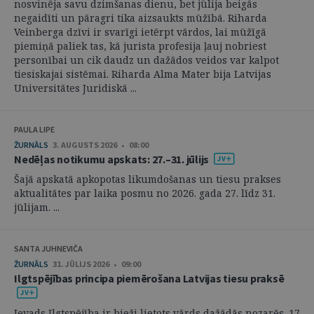
nosvinēja savu dzimšanas dienu, bet jūlija beigās
negaidīti un pāragri tika aizsaukts mūžībā. Riharda
Veinberga dzīvi ir svarīgi ietērpt vārdos, lai mūžīgā
piemiņā paliek tas, kā jurista profesija ļauj nobriest
personībai un cik daudz un dažādos veidos var kalpot
tiesiskajai sistēmai. Riharda Alma Mater bija Latvijas
Universitātes Juridiskā ...
PAULA LIPE
ŽURNĀLS
3. AUGUSTS 2026 • 08:00
Nedēļas notikumu apskats: 27.–31. jūlijs
Šajā apskatā apkopotas likumdošanas un tiesu prakses
aktualitātes par laika posmu no 2026. gada 27. līdz 31.
jūlijam. ...
SANTA JUHNEVIČA
ŽURNĀLS
31. JŪLIJS 2026 • 09:00
Ilgtspējības principa piemērošana Latvijas tiesu praksē
Ievads Ilgtspējība ir bieži lietots vārds dažādās nozarēs. 17