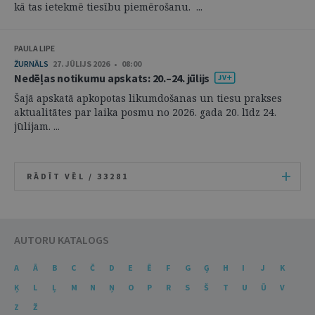
kā tas ietekmē tiesību piemērošanu. ...
PAULA LIPE
ŽURNĀLS
27. JŪLIJS 2026 • 08:00
Nedēļas notikumu apskats: 20.–24. jūlijs
Šajā apskatā apkopotas likumdošanas un tiesu prakses
aktualitātes par laika posmu no 2026. gada 20. līdz 24.
jūlijam. ...
RĀDĪT VĒL /
33281
AUTORU KATALOGS
A
Ā
B
C
Č
D
E
Ē
F
G
Ģ
H
I
J
K
Ķ
L
Ļ
M
N
Ņ
O
P
R
S
Š
T
U
Ū
V
Z
Ž