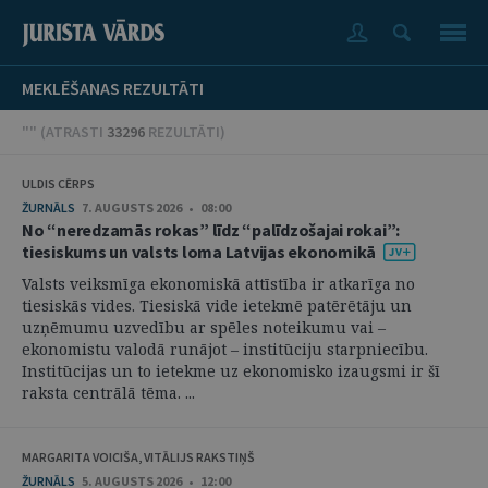
MEKLĒŠANAS REZULTĀTI
"" (
ATRASTI
33296
REZULTĀTI
)
ULDIS CĒRPS
ŽURNĀLS
7. AUGUSTS 2026 • 08:00
No “neredzamās rokas” līdz “palīdzošajai rokai”:
tiesiskums un valsts loma Latvijas ekonomikā
Valsts veiksmīga ekonomiskā attīstība ir atkarīga no
tiesiskās vides. Tiesiskā vide ietekmē patērētāju un
uzņēmumu uzvedību ar spēles noteikumu vai –
ekonomistu valodā runājot – institūciju starpniecību.
Institūcijas un to ietekme uz ekonomisko izaugsmi ir šī
raksta centrālā tēma. ...
MARGARITA VOICIŠA, VITĀLIJS RAKSTIŅŠ
ŽURNĀLS
5. AUGUSTS 2026 • 12:00