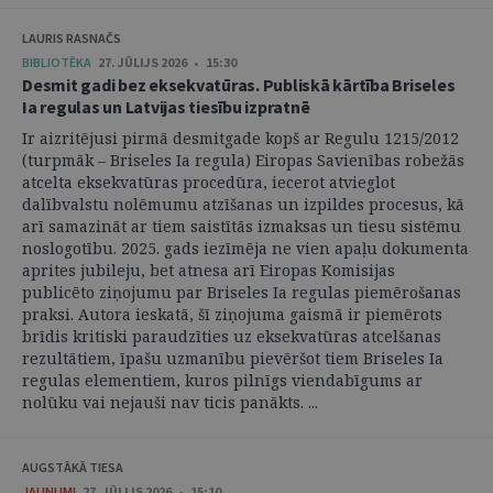
LAURIS RASNAČS
BIBLIOTĒKA
27. JŪLIJS 2026 • 15:30
Desmit gadi bez eksekvatūras. Publiskā kārtība Briseles
Ia regulas un Latvijas tiesību izpratnē
Ir aizritējusi pirmā desmitgade kopš ar Regulu 1215/2012
(turpmāk – Briseles Ia regula) Eiropas Savienības robežās
atcelta eksekvatūras procedūra, iecerot atvieglot
dalībvalstu nolēmumu atzīšanas un izpildes procesus, kā
arī samazināt ar tiem saistītās izmaksas un tiesu sistēmu
noslogotību. 2025. gads iezīmēja ne vien apaļu dokumenta
aprites jubileju, bet atnesa arī Eiropas Komisijas
publicēto ziņojumu par Briseles Ia regulas piemērošanas
praksi. Autora ieskatā, šī ziņojuma gaismā ir piemērots
brīdis kritiski paraudzīties uz eksekvatūras atcelšanas
rezultātiem, īpašu uzmanību pievēršot tiem Briseles Ia
regulas elementiem, kuros pilnīgs viendabīgums ar
nolūku vai nejauši nav ticis panākts. ...
AUGSTĀKĀ TIESA
JAUNUMI
27. JŪLIJS 2026 • 15:10