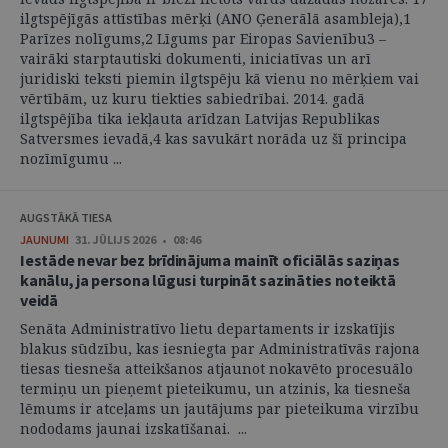
ilgtspējīgās attīstības mērķi (ANO Ģenerālā asambleja),1
Parīzes nolīgums,2 Līgums par Eiropas Savienību3 –
vairāki starptautiski dokumenti, iniciatīvas un arī
juridiski teksti piemin ilgtspēju kā vienu no mērķiem vai
vērtībām, uz kuru tiekties sabiedrībai. 2014. gadā
ilgtspējība tika iekļauta arīdzan Latvijas Republikas
Satversmes ievadā,4 kas savukārt norāda uz šī principa
nozīmīgumu ...
AUGSTĀKĀ TIESA
JAUNUMI
31. JŪLIJS 2026 • 08:46
Iestāde nevar bez brīdinājuma mainīt oficiālās saziņas
kanālu, ja persona lūgusi turpināt sazināties noteiktā
veidā
Senāta Administratīvo lietu departaments ir izskatījis
blakus sūdzību, kas iesniegta par Administratīvās rajona
tiesas tiesneša atteikšanos atjaunot nokavēto procesuālo
termiņu un pieņemt pieteikumu, un atzinis, ka tiesneša
lēmums ir atceļams un jautājums par pieteikuma virzību
nododams jaunai izskatīšanai. ...