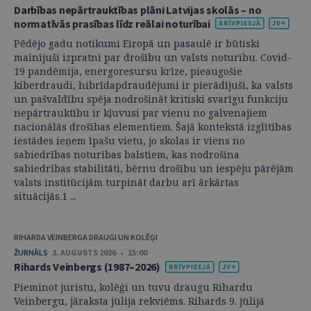
Darbības nepārtrauktības plāni Latvijas skolās – no
normatīvās prasības līdz reālai noturībai
Pēdējo gadu notikumi Eiropā un pasaulē ir būtiski
mainījuši izpratni par drošību un valsts noturību. Covid-
19 pandēmija, energoresursu krīze, pieaugošie
kiberdraudi, hibrīdapdraudējumi ir pierādījuši, ka valsts
un pašvaldību spēja nodrošināt kritiski svarīgu funkciju
nepārtrauktību ir kļuvusi par vienu no galvenajiem
nacionālās drošības elementiem. Šajā kontekstā izglītības
iestādes ieņem īpašu vietu, jo skolas ir viens no
sabiedrības noturības balstiem, kas nodrošina
sabiedrības stabilitāti, bērnu drošību un iespēju pārējām
valsts institūcijām turpināt darbu arī ārkārtas
situācijās.1 ...
RIHARDA VEINBERGA DRAUGI UN KOLĒĢI
ŽURNĀLS
3. AUGUSTS 2026 • 15:00
Rihards Veinbergs (1987–2026)
Pieminot juristu, kolēģi un tuvu draugu Rihardu
Veinbergu, jāraksta jūlija rekviēms. Rihards 9. jūlijā