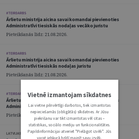
#TEIRDARBS
Ārlietu ministrija aicina savai komandai pievienoties
Administratīvi tiesiskās nodaļas vecāko juristu
Pieteikšanās līdz: 21.08.2026.
#TEIRDARBS
Ārlietu ministrija aicina savai komandai pievienoties
Administratīvi tiesiskās nodaļas juristu
Pieteikšanās līdz: 21.08.2026.
Vietnē izmantojam sīkdatnes
#TEIRDARBS
Ārlietu ministrija aicina savai komandai pievienoties
Lai vietne pilnvērtīgi darbotos, tiek izmantotas
Administratīvi tiesiskās nodaļas juristu
nepieciešamās (obligātās) sīkdatnes. Ar Jūsu
Pieteikšanās līdz: 21.08.2026.
piekrišanu var tikt izmantotas vēl citas –
statistikas, sociālo mediju un funkcionalitātes.
Papildinformācijai atveriet "Pielāgot izvēli". Jūs
LATVIJAS ZVĒRINĀTU ADVOKĀTU PADOME
varat jebkurā brīdī mainīt savu izvēli,