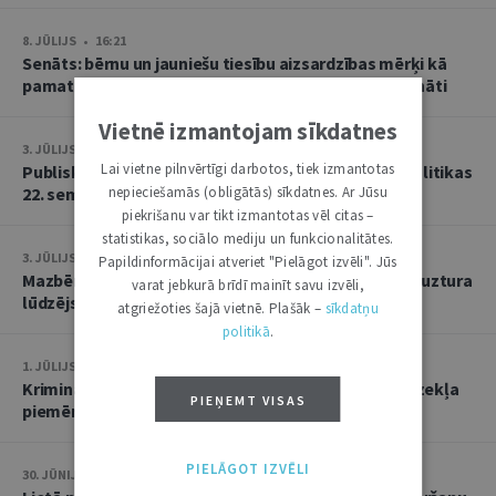
8. JŪLIJS • 16:21
Senāts: bērnu un jauniešu tiesību aizsardzības mērķi kā
pamatu atbrīvojumam no PVN nevar tulkot paplašināti
Vietnē izmantojam sīkdatnes
3. JŪLIJS • 18:23
Lai vietne pilnvērtīgi darbotos, tiek izmantotas
Publisko tiesību institūta konstitucionālās tiesībpolitikas
22. seminārs
nepieciešamās (obligātās) sīkdatnes. Ar Jūsu
piekrišanu var tikt izmantotas vēl citas –
statistikas, sociālo mediju un funkcionalitātes.
3. JŪLIJS • 14:45
Papildinformācijai atveriet "Pielāgot izvēli". Jūs
Mazbērniem nav pienākuma uzturēt vecvecākus, ja uztura
varat jebkurā brīdī mainīt savu izvēli,
lūdzējs nav par viņiem rūpējies
atgriežoties šajā vietnē. Plašāk –
sīkdatņu
politikā
.
1. JŪLIJS • 17:38
Kriminālsoda un medicīniska rakstura piespiedu līdzekļa
PIEŅEMT VISAS
piemērošana savstarpēji viens otru neizslēdz
PIELĀGOT IZVĒLI
30. JŪNIJS • 14:58