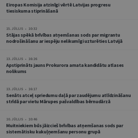
Eiropas Komisija atzinīgi vērtē Latvijas progresu
tiesiskuma stiprināšanā
15. JŪLIJS • 10:32
Stājas spēkā brīvības atņemšanas sods par migrantu
nodrošināšanu ar iespēju nelikumīgi uzturēties Latvijā
13. JŪLIJS • 16:26
Apstiprināts jauns Prokurora amata kandidātu atlases
nolikums
13. JŪLIJS • 16:17
Senāts atceļ spriedumu daļā par zaudējumu atlīdzināšanu
strīdā par vietu Mārupes pašvaldības bērnudārzā
10. JŪLIJS • 10:46
Muitniekiem būs jāizcieš brīvības atņemšanas sods par
sistemātisku kukuļņemšanu personu grupā