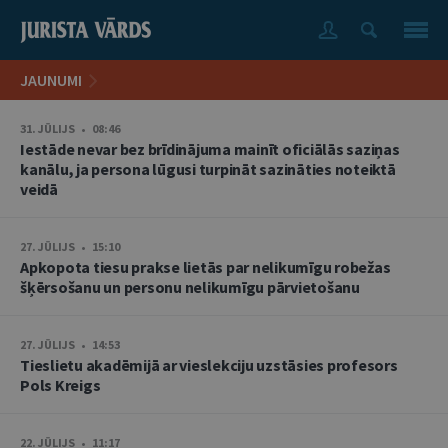
JAUNUMI
31. JŪLIJS • 08:46
Iestāde nevar bez brīdinājuma mainīt oficiālās saziņas
kanālu, ja persona lūgusi turpināt sazināties noteiktā
veidā
27. JŪLIJS • 15:10
Apkopota tiesu prakse lietās par nelikumīgu robežas
šķērsošanu un personu nelikumīgu pārvietošanu
27. JŪLIJS • 14:53
Tieslietu akadēmijā ar vieslekciju uzstāsies profesors
Pols Kreigs
22. JŪLIJS • 11:17