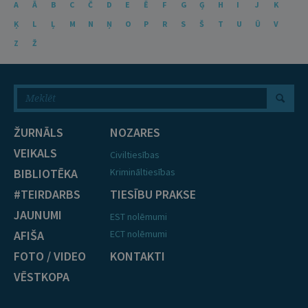
A
Ā
B
C
Č
D
E
Ē
F
G
Ģ
H
I
J
K
Ķ
L
Ļ
M
N
Ņ
O
P
R
S
Š
T
U
Ū
V
Z
Ž
ŽURNĀLS
NOZARES
VEIKALS
Civiltiesības
BIBLIOTĒKA
Krimināltiesības
#TEIRDARBS
TIESĪBU PRAKSE
JAUNUMI
EST nolēmumi
AFIŠA
ECT nolēmumi
FOTO / VIDEO
KONTAKTI
VĒSTKOPA