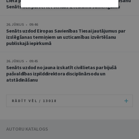
Lietā par namu pārvaldnieces goda un cieņas aizskaršanu
Senāts liek pārvērtēt strīdus izteikumu samērīgumu
26. JŪNIJS • 09:46
Senāts uzdod Eiropas Savienības Tiesai jautājumus par
izslēgšanas termiņiem un uzticamības izvērtēšanu
publiskajā iepirkumā
26. JŪNIJS • 09:45
Senāts uzdod no jauna izskatīt civillietas par bijušā
pašvaldības izpilddirektora disciplinārsodu un
atstādināšanu
RĀDĪT VĒL /
13018
AUTORU KATALOGS