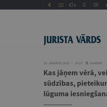
1
20. JANVĀRIS 2025 • 16:10
JAUNUMI
Kas jāņem vērā, v
sūdzības, pieteiku
lūguma iesniegšana