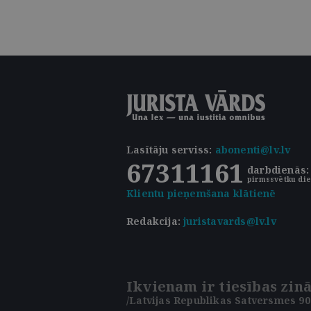
Lasītāju serviss
:
abonenti@lv.lv
67311161
darbdienās: 
pirmssvētku die
Klientu pieņemšana klātienē
Redakcija:
juristavards@lv.lv
Ikvienam ir tiesības zinā
/Latvijas Republikas Satversmes 90.