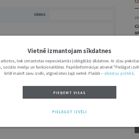
C
VĀRDS
10
Ci
u
Vietnē izmantojam sīkdatnes
10
U
i darbotos, tiek izmantotas nepieciešamās (obligātās) sīkdatnes. Ar Jūsu piekriša
p
kas, sociālo mediju un funkcionalitātes. Papildinformācijai atveriet "Pielāgot izvēl
s
brīdī mainīt savu izvēli, atgriežoties šajā vietnē. Plašāk –
sīkdatņu politikā
.
NĀKT:
PIEVIENOT
16
PIEŅEMT VISAS
J
“
PIELĀGOT IZVĒLI