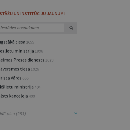
ESTĀŽU UN INSTITŪCIJU JAUNUMI
ugstākā tiesa
2655
eslietu ministrija
1896
aeimas Preses dienests
1629
atversmes tiesa
1026
rista Vārds
666
kšlietu ministrija
404
lsts kanceleja
400
dīt visu (283)