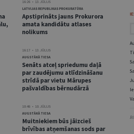
16:26 • 13. JŪLIJS
LATVIJAS REPUBLIKAS PROKURATŪRA
I
ma
Apstiprināts jauns Prokurora
lu,
amata kandidātu atlases
nolikums
A
16:17 • 13. JŪLIJS
Ti
AUGSTĀKĀ TIESA
S
Senāts atceļ spriedumu daļā
S
s
par zaudējumu atlīdzināšanu
strīdā par vietu Mārupes
Ju
pašvaldības bērnudārzā
Ie
Va
10:46 • 10. JŪLIJS
AUGSTĀKĀ TIESA
Rā
Muitniekiem būs jāizcieš
brīvības atņemšanas sods par