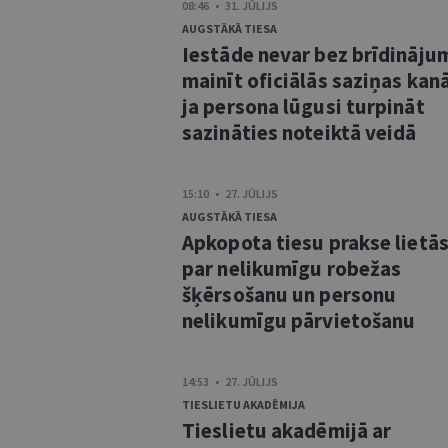
08:46 • 31. JŪLIJS
AUGSTĀKĀ TIESA
Iestāde nevar bez brīdināju
mainīt oficiālās saziņas kanā
ja persona lūgusi turpināt
sazināties noteiktā veidā
15:10 • 27. JŪLIJS
AUGSTĀKĀ TIESA
Apkopota tiesu prakse lietā
par nelikumīgu robežas
šķērsošanu un personu
nelikumīgu pārvietošanu
14:53 • 27. JŪLIJS
TIESLIETU AKADĒMIJA
Tieslietu akadēmijā ar