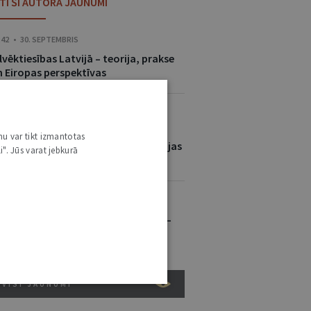
ITI ŠĪ AUTORA JAUNUMI
:42 • 30. SEPTEMBRIS
lvēktiesības Latvijā – teorija, prakse
n Eiropas perspektīvas
:27 • 9. SEPTEMBRIS
zsākta Administratīvā procesa
nu var tikt izmantotas
ārcelšana uz jauno Tiesu informācijas
i". Jūs varat jebkurā
istēmu
:00 • 3. SEPTEMBRIS
auns pakalpojums e-lietas portālā –
Valsts kompensācijas kalkulators”
VISI JAUNUMI