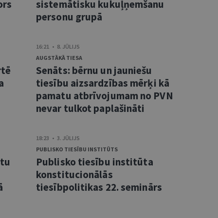
ors
sistemātisku kukuļņemšanu
personu grupā
16:21 • 8. JŪLIJS
AUGSTĀKĀ TIESA
rtē
Senāts: bērnu un jauniešu
a
tiesību aizsardzības mērķi kā
pamatu atbrīvojumam no PVN
nevar tulkot paplašināti
18:23 • 3. JŪLIJS
PUBLISKO TIESĪBU INSTITŪTS
ntu
Publisko tiesību institūta
konstitucionālās
ā
tiesībpolitikas 22. seminārs