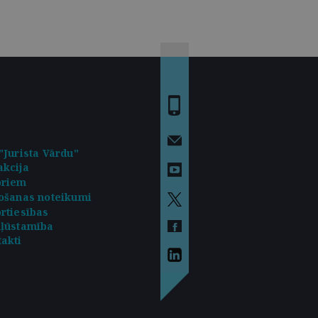
"Jurista Vārdu"
kcija
oriem
ošanas noteikumi
rtiesības
kļūstamība
akti