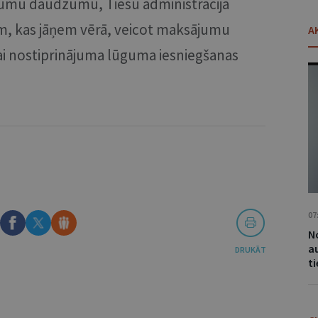
umu daudzumu, Tiesu administrācija
iem, kas jāņem vērā, veicot maksājumu
A
ai nostiprinājuma lūguma iesniegšanas
07
No
a
DRUKĀT
t