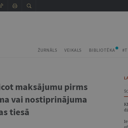
ŽURNĀLS
VEIKALS
BIBLIOTĒKA
#T
L
eicot maksājumu pirms
Š
ma vai nostiprinājuma
K
s tiesā
d
I
of