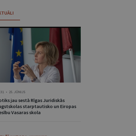
KTUĀLI
:31 • 25. JŪNIJS
tiks jau sestā Rīgas Juridiskās
ugstskolas starptautisko un Eiropas
iesību Vasaras skola