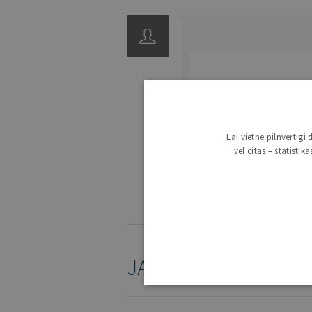
3000
Lai vietne pilnvērtīg
vēl citas – statisti
IE
KOMENTĒŠANAS NOTEIKUMI
JAUNĀKAIS /
ARHĪVS