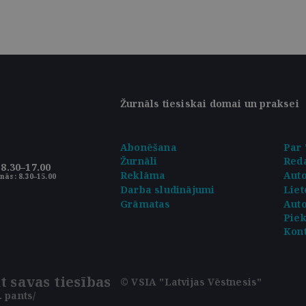
Žurnāls tiesiskai domai un praksei
Abonēšana
Par 
Žurnāli
Reda
8.30–17.00
Reklāma
Aut
nās: 8.30–15.00
Darba sludinājumi
Liet
Grāmatas
Auto
Pie
Kont
t savas tiesības
© VSIA "Latvijas Vēstnesis"
 pants/