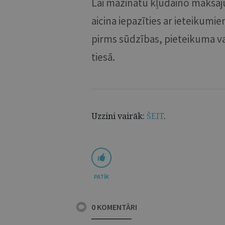
Lai mazinātu kļūdaino maksāj
aicina iepazīties ar ieteikum
pirms sūdzības, pieteikuma v
tiesā.
Uzzini vairāk:
ŠEIT
.
PATĪK
0 KOMENTĀRI