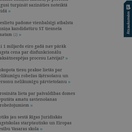
gusi turpināt sazināties noteiktā
eidā
ieslietu padome vienbalsīgi atbalsta
usiņa kandidatūru ST tiesneša
matam
(2)
i 1 miljards eiro gadā nav pārāk
ugsta cena par disfunkcionālu
aksātnespējas procesu Latvijai?
pkopota tiesu prakse lietās par
elikumīgu robežas šķērsošanu un
ersonu nelikumīgu pārvietošanu
erosināta lieta par pašvaldības domes
eputāta amatu savienošanas
erobežojumiem
tiks jau sestā Rīgas Juridiskās
ugstskolas starptautisko un Eiropas
iesību Vasaras skola