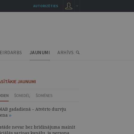
AUTORIZĒTIES
EIRDARBS
JAUNUMI
ARHĪVS
ASĪTĀKIE JAUNUMI
ODIEN
ŠONEDĒĻ
ŠOMĒNES
NAB gadadienā – Atvērto durvju
iena
estāde nevar bez brīdinājuma mainīt
iciālās saziņas kanālu, ja persona