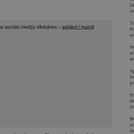
lū
v
T
K
a
Va
a
m
A
n
p
I
d
i
No
a
t