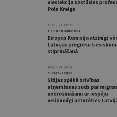
vieslekciju uzstāsies profes
Pols Kreigs
11:17 • 22. JŪLIJS
TIESLIETU MINISTRIJA
Eiropas Komisija atzinīgi vē
Latvijas progresu tiesiskum
stiprināšanā
10:32 • 15. JŪLIJS
AUGSTĀKĀ TIESA
Stājas spēkā brīvības
atņemšanas sods par migra
nodrošināšanu ar iespēju
nelikumīgi uzturēties Latvij