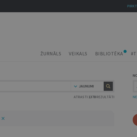
PIRKT
ŽURNĀLS
VEIKALS
BIBLIOTĒKA
#T
N
JAUNUMI
ATRASTI
1378
REZULTĀTI
NE