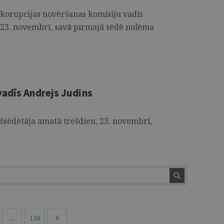
 korupcijas novēršanas komisiju vadīs
 23. novembrī, savā pirmajā sēdē nolēma
vadīs Andrejs Judins
šsēdētāja amatā trešdien, 23. novembrī,
...
138