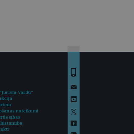
"Jurista Vārdu"
kcija
oriem
ošanas noteikumi
rtiesības
kļūstamība
akti