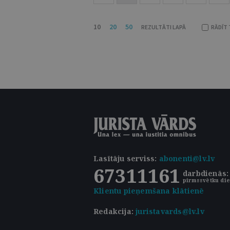
10
20
50
REZULTĀTI LAPĀ
RĀDĪT 
Lasītāju serviss
:
abonenti@lv.lv
67311161
darbdienās: 
pirmssvētku die
Klientu pieņemšana klātienē
Redakcija:
juristavards@lv.lv