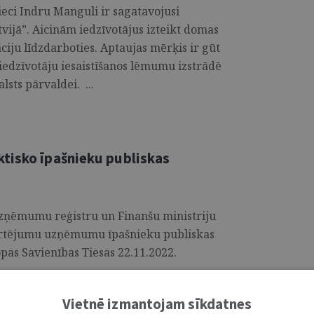
ieci Indru Manguli ir sagatavojusi
tvijā”. Aicinām iedzīvotājus izteikt domas
ciju līdzdarboties. Aptaujas mērķis ir gūt
 iedzīvotāju iesaistīšanos lēmumu izstrādē
lsts pārvaldei. ...
tisko īpašnieku publiskas
 Uzņēmumu reģistru un Finanšu ministriju
vērtējumu uzņēmumu īpašnieku publiskas
pas Savienības Tiesas 22.11.2022.
Vietnē izmantojam sīkdatnes