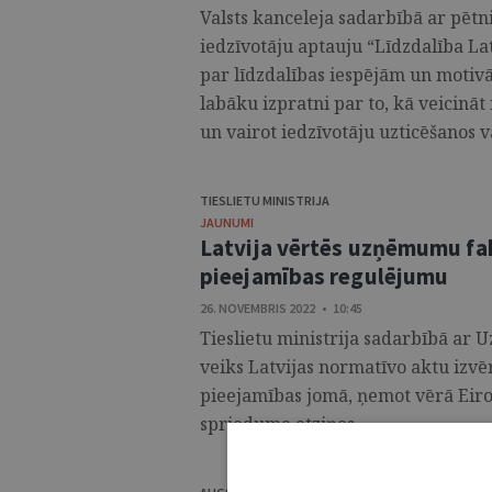
Valsts kanceleja sadarbībā ar pētn
iedzīvotāju aptauju “Līdzdalība La
par līdzdalības iespējām un motivā
labāku izpratni par to, kā veicināt
un vairot iedzīvotāju uzticēšanos va
TIESLIETU MINISTRIJA
JAUNUMI
Latvija vērtēs uzņēmumu fak
pieejamības regulējumu
26. NOVEMBRIS 2022 • 10:45
Tieslietu ministrija sadarbībā ar
veiks Latvijas normatīvo aktu iz
pieejamības jomā, ņemot vērā Eiro
sprieduma atziņas. ...