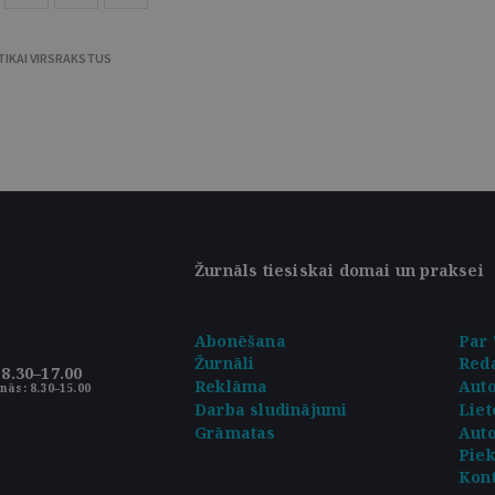
TIKAI VIRSRAKSTUS
Žurnāls tiesiskai domai un praksei
Abonēšana
Par 
Žurnāli
Reda
8.30–17.00
Reklāma
Aut
nās: 8.30–15.00
Darba sludinājumi
Liet
Grāmatas
Auto
Pie
Kont