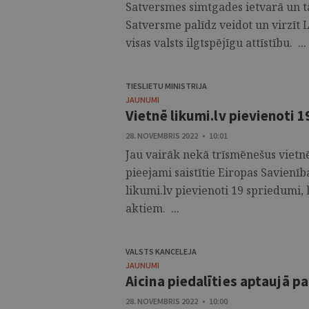
Satversmes simtgades ietvarā un tā
Satversme palīdz veidot un virzīt L
visas valsts ilgtspējīgu attīstību. ...
TIESLIETU MINISTRIJA
JAUNUMI
Vietnē likumi.lv pievienoti 
28. NOVEMBRIS 2022 • 10:01
Jau vairāk nekā trīsmēnešus vietnē
pieejami saistītie Eiropas Savienīb
likumi.lv pievienoti 19 spriedumi, 
aktiem. ...
VALSTS KANCELEJA
JAUNUMI
Aicina piedalīties aptaujā p
28. NOVEMBRIS 2022 • 10:00