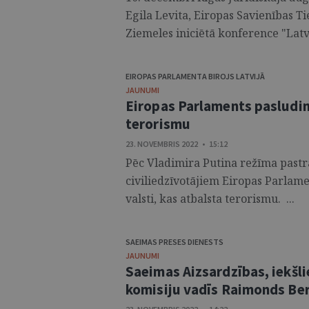
Egila Levita, Eiropas Savienības Ti
Ziemeles iniciētā konference "Latvi
EIROPAS PARLAMENTA BIROJS LATVIJĀ
JAUNUMI
Eiropas Parlaments pasludina
terorismu
23. NOVEMBRIS 2022 • 15:12
Pēc Vladimira Putina režīma past
civiliedzīvotājiem Eiropas Parlame
valsti, kas atbalsta terorismu. ...
SAEIMAS PRESES DIENESTS
JAUNUMI
Saeimas Aizsardzības, iekšl
komisiju vadīs Raimonds Be