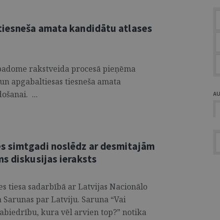
tiesneša amata kandidātu atlases
u padome rakstveida procesā pieņēma
s un apgabaltiesas tiesneša amata
ošanai. ...
A
s simtgadi noslēdz ar desmitajām
s diskusijas ieraksts
s tiesa sadarbībā ar Latvijas Nacionālo
a Sarunas par Latviju. Saruna “Vai
abiedrību, kura vēl arvien top?” notika