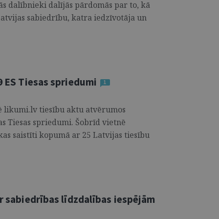
s dalībnieki dalījās pārdomās par to, kā
atvijas sabiedrību, katra iedzīvotāja un
19 ES Tiesas spriedumi
1
 likumi.lv tiesību aktu atvērumos
as Tiesas spriedumi. Šobrīd vietnē
kas saistīti kopumā ar 25 Latvijas tiesību
ar sabiedrības līdzdalības iespējām