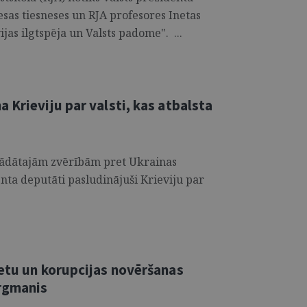
esas tiesneses un RJA profesores Inetas
jas ilgtspēja un Valsts padome". ...
 Krieviju par valsti, kas atbalsta
rādātajām zvērībām pret Ukrainas
nta deputāti pasludinājuši Krieviju par
ietu un korupcijas novēršanas
rgmanis