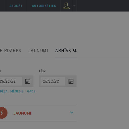
ABONĒT
AUTORIZĒTIES
EIRDARBS
JAUNUMI
ARHĪVS
O
LĪDZ
DĒĻA
/
MĒNESIS
/
GADS
JAUNUMI