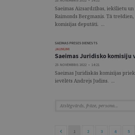
23. NOVEMBRIS 2022 • 14:22
Saeimas Aizsardzības, iekšlietu un
Raimonds Bergmanis. Tā trešdien,
komisijas deputāti. ...
SAEIMAS PRESES DIENESTS
JAUNUMI
Saeimas Juridisko komisiju 
23. NOVEMBRIS 2022 • 14:21
Saeimas Juridiskās komisijas priek
ievēlēts Andrejs Judins. ...
1
2
3
4
5