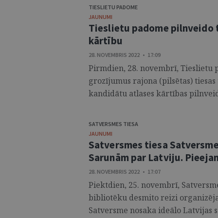
TIESLIETU PADOME
JAUNUMI
Tieslietu padome pilnveido 
kārtību
28. NOVEMBRIS 2022 • 17:09
Pirmdien, 28. novembrī, Tiesliet
grozījumus rajona (pilsētas) tiesa
kandidātu atlases kārtības pilnveid
SATVERSMES TIESA
JAUNUMI
Satversmes tiesa Satversme
Sarunām par Latviju. Pieejam
28. NOVEMBRIS 2022 • 17:07
Piektdien, 25. novembrī, Satversme
bibliotēku desmito reizi organizēj
Satversme nosaka ideālo Latvijas s