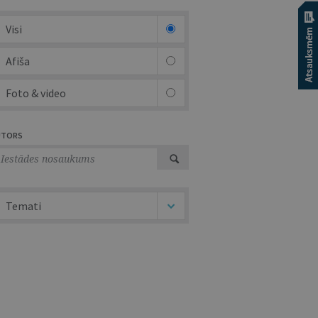
Visi
Afiša
Foto & video
UTORS
Temati