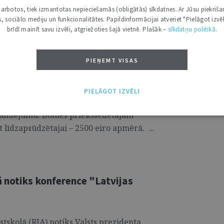
i darbotos, tiek izmantotas nepieciešamās (obligātās) sīkdatnes. Ar Jūsu piekriša
un pamatotu notiesājošo spriedumu
kas, sociālo mediju un funkcionalitātes. Papildinformācijai atveriet "Pielāgot izvēl
brīdī mainīt savu izvēli, atgriežoties šajā vietnē. Plašāk –
sīkdatņu politikā
.
ekšsēdētāja un biroja vadītājas
PIEŅEMT VISAS
 25. novembrī atstāja negrozītu Rīgas
embra spriedumu, ar kuru Jūrmalas domes
PIELĀGOT IZVĒLI
tāja atzīti par vainīgiem apsūdzībā par
omandējumu. Domes priekšsēdētājam
 līdzapsūdzētajai – 2500 eiro apmērā. ...
 notiks konference "Latvijas
stskolā (RJA) notiks Valsts prezidenta