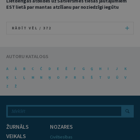
Lietderīgas atbildes uz Satversmes tiesas jautājumiem
EST lietā par mantas atzīšanu par noziedzīgi iegūtu
RĀDĪT VĒL /
372
AUTORU KATALOGS
A
Ā
B
C
Č
D
E
Ē
F
G
Ģ
H
I
J
K
Ķ
L
Ļ
M
N
Ņ
O
P
R
S
Š
T
U
Ū
V
Z
Ž
ŽURNĀLS
NOZARES
VEIKALS
Civiltiesības