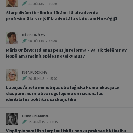
11. JŪLIJS • 16:20
Starp divām tiesību kultūrām: LU absolventa
profesionālais ceļš līdz advokāta statusam Norvēģijā
MĀRIS ONŽEVS
10. JŪLIJS • 14:40
Māris Onževs: Izdienas pensiju reforma – vai tik tiešām nav
iespējams mainīt spēles noteikumus?
INGA KUDEIKINA
26. JŪNIJS • 15:02
Latvijas Ārlietu ministrijas stratēģiskā komunikācija ar
diasporu: normatīvā regulējuma un nacionālās
identitātes politikas saskaņotība
LINDA LIELBRIEDE
15. APRĪLIS • 16:45
Vispārpieņemtās starptautiskās banku prakses kā tiesību