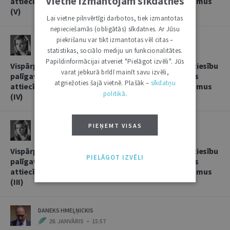
Vietnē izmantojam sīkdatnes
attiecībās, sniedzot korespondentbanku pakalpojumus
(V)
Lai vietne pilnvērtīgi darbotos, tiek izmantotas
nepieciešamās (obligātās) sīkdatnes. Ar Jūsu
piekrišanu var tikt izmantotas vēl citas –
LINDA LIELBRIEDE
statistikas, sociālo mediju un funkcionalitātes.
20. FEBRUĀRIS • 11:13
Papildinformācijai atveriet "Pielāgot izvēli". Jūs
Vispārpieņemtās starptautiskās banku prakses kā tiesību
varat jebkurā brīdī mainīt savu izvēli,
palīgavota vieta un loma kredītiestāžu savstarpējās
atgriežoties šajā vietnē. Plašāk –
sīkdatņu
attiecībās, sniedzot korespondentbanku pakalpojumus
politikā
.
(IV)
LINDA LIELBRIEDE
PIEŅEMT VISAS
4. FEBRUĀRIS • 17:53
Vispārpieņemtās starptautiskās banku prakses kā tiesību
PIELĀGOT IZVĒLI
palīgavota vieta un loma kredītiestāžu savstarpējās
attiecībās, sniedzot korespondentbanku pakalpojumus
(III)
DANEKS HMEĻŅICKIS
28. JANVĀRIS • 15:57