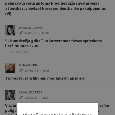
palīgavota vieta un loma kredītiestāžu savstarpējās
attiecībās, sniedzot korespondentbanku pakalpojumus
(VI)
DAIRA SERGEJEVA
4. APRĪLIS • 13:30
“Likumdevēja griba” un Satversmes tiesas spriedums
lietā Nr. 2022-32-01
1 KOMENTĀRI
IRĒNA KUCINA
14. MARTS • 09:13
Ja mēs laužam likumu, mēs laužam arī mieru
LINDA LIELBRIEDE
6. MARTS • 13:07
Vispārpieņemtās starptautiskās banku prakses kā tiesību
palīgavota vieta un loma kredītiestāžu savstarpējās