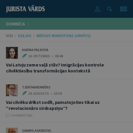
DOMNĪCA
VISI
/
ESEJAS
/
BRĪVAIS MIKROFONS (ARHĪVS)
KARINA PALKOVA
10. OKTOBRIS • 08:48
Vai Latvju zeme vaļā stāv? Imigrācijas kontrole
cilvēktiesību transformācijas kontekstā
TJERĪ MAREMBĒRS
19. AUGUSTS • 10:58
Vai cilvēku drīkst sodīt, pamatojoties tikai uz
“revolucionāro sirdsapziņu”?
5 KOMENTĀRI
SAMIRS ASKEROVS