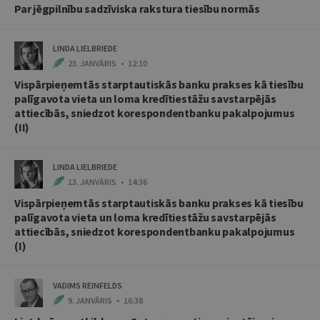
Par jēgpilnību sadzīviska rakstura tiesību normās
LINDA LIELBRIEDE
23. JANVĀRIS • 12:10
Vispārpieņemtās starptautiskās banku prakses kā tiesību
palīgavota vieta un loma kredītiestāžu savstarpējās
attiecībās, sniedzot korespondentbanku pakalpojumus
(II)
LINDA LIELBRIEDE
13. JANVĀRIS • 14:36
Vispārpieņemtās starptautiskās banku prakses kā tiesību
palīgavota vieta un loma kredītiestāžu savstarpējās
attiecībās, sniedzot korespondentbanku pakalpojumus
(I)
VADIMS REINFELDS
9. JANVĀRIS • 16:38