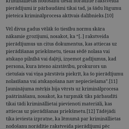
krimināllietas nodošanu tiesai norādītie rakstveida
pierādījumi ir pārbaudāmi tikai tad, ja šādu lūgumu
pieteica kriminālprocesa aktīvais dalībnieks.[10]
Vēl divus gadus vēlāk šo tiesību normu skāra
nākamie grozījumi, nosakot, ka “[..] rakstveida
pierādījumus un citus dokumentus, kas attiecas uz
pierādīšanas priekšmetu, tiesas sēdē nolasa vai
atskaņo pilnībā vai daļēji, izņemot gadījumus, kad
persona, kura īsteno aizstāvību, prokurors un
cietušais vai viņa pārstāvis piekrīt, ka šo pierādījumu
nolasīšana vai atskaņošana nav nepieciešama”.[11]
Jauninājuma mērķis bija vērsts uz kriminālprocesa
paātrināšanu, nosakot, ka turpmāk tiks pārbaudīti
tikai tādi krimināllietai pievienoti materiāli, kas
attiecas uz pierādīšanas priekšmetu.[12] Tādējādi
tika ieviesta izpratne, ka lēmumā par krimināllietas
nodošanu norādītie rakstveida pierādījumi pēc