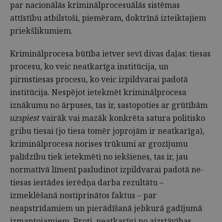
par nacionālās kriminālprocesuālās sistēmas
attīstību atbilstoši, piemēram, doktrīnā izteiktajiem
priekšlikumiem.
Kriminālprocesa būtība ietver sevī divas daļas: tiesas
procesu, ko veic neatkarīga institūcija, un
pirmstiesas procesu, ko veic izpildvarai padotā
institūcija. Nespējot ietekmēt kriminālprocesa
iznākumu no ārpuses, tas ir, sastopoties ar grūtībām
uzspiest
vairāk vai mazāk konkrēta satura politisko
gribu tiesai (jo tiesa tomēr joprojām ir neatkarīga),
kriminālprocesa norises trūkumi ar grozījumu
palīdzību tiek ietekmēti no iekšienes, tas ir, jau
normatīvā līmenī pasludinot izpildvarai padotā ne-
tiesas iestādes ierēdņa darba rezultātu –
izmeklēšanā nostiprinātos faktus – par
neapstrīdamiem un pierādīšanā jebkurā gadījumā
izmantojamiem. Proti, neatkarīgi no aizstāvības