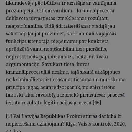
likumdevējs pēc būtības ir aizstājis ar vainīguma
prezumpciju. Citiem vārdiem – kriminālprocesā
deklarēta pirmstiesas izmeklēšanas rezultātu
neapstrīdamība, tādējādi iztiesāšanas stadijā jau
sākotnēji ļaujot prezumēt, ka krimināli-vajājošās
funkcijas īstenotāja pieņēmums par konkrēta
apsūdzētā vainu neapšaubāmi ticis pierādīts,
neprasot nedz papildu analīzi, nedz juridisku
argumentāciju. Savukārt tiesa, kuras
kriminālprocesuālā nozīme, tajā skaitā atkāpjoties
no krimināllietas iztiesāšanas tiešuma un mutiskuma
principa jēgas, acīmredzot sarūk, nu vairs īsteno
faktiski tikai savdabīgu iepriekš pirmstiesas procesā
iegūto rezultātu leģitimācijas procesu.[46]
[1] Vai Latvijas Republikas Prokuratūras darbībā ir
nepieciešami uzlabojumi? Rīga: Valsts kontrole, 2020,
42. lpp.