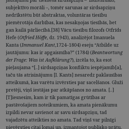
jautājumu par tiesneša sirdsapziņu – individuālo,
subjektīvo morāli –, tomēr sarunas ar sirdsapziņu
nedrīkstētu būt abstraktas, voluntāras tiesību
piemērotāja darbības, kas nesakņojas tiesībās, bet
gan kailā pārliecībā.[38] Vācu tiesību filozofs Otfrīds
Hefe (
Otfried Höffe
, dz. 1943), analizējot Imanuela
Kanta (
Immanuel Kant
,1724–1804) eseju “Atbilde uz
jautājumu: kas ir apgaismība?” (1784) (
Beantwortung
der Frage: Was ist Aufklärung?
), izcēla to, ka esot
pieļaujama “[..] sirdsapziņas konfliktu iespējamīb[a],
taču tās atrisinājumu [I. Kants] nesaredz paklausības
atteikumā, kas varētu izvērsties par sacelšanos. Gluži
pretēji, viņš iestājas par atkāpšanos no amata. [..]
[T]iesnesim, kam ir tik pamatīgas grūtības ar
pastāvošajiem noteikumiem, ka amata pienākumu
izpildi nevar savienot ar savu sirdsapziņu, tad
vajadzētu atteikties no amata. Tad viņš var pilnīgi
pievērsties citai lomai un, izmantojot publisko prātu,