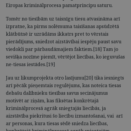
Eiropas kriminālprocesa pamatprincipu saturu.
Tomēr no tiesībām uz taisnīgu tiesu atvasināma arī
izpratne, ka pirms nolēmuma taisīšanas apsūdzētā
klātbūtnē ir uzrādāms ikkatrs pret to vērstais
pierādījums, sniedzot aizstāvībai iespēju paust savu
viedokli par pārbaudāmajiem faktiem.[18] Tam jo
sevišķa nozīme piemīt, vērtējot liecības, ko ieguvušas
ne-tiesas iestādes.[19]
Jau uz likumprojekta otro lasījumu[20] tika iesniegts
arī pēcāk pieņemtais regulējums, kas noteica tiesas
debašu dalībnieku tiesības savus secinājumus
motivēt ar ziņām, kas fiksētas konkrētajā
kriminālprocesā agrāk sniegtajās liecībās, ja
aizstāvība piekritusi šo liecību izmantošanai, vai arī
ar personas, kura tiesas sēdē sniedza liecības,