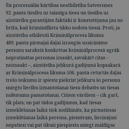
Šīs procesuālās kārtības neatbilstība Satversmes
92. panta tiesību uz taisnīgu tiesu un tiesību uz
aizstāvību garantijām faktiski ir konstatējama jau no
brīža, kad krimināllieta tikko nodota tiesai. Proti, ja
aizstāvība atbilstoši Kriminālprocesa likuma
489. panta pirmajai daļai izraugās uzaicināmo
personu sarakstā konkrētas kriminālprocesā agrāk
nopratinātas personas izsaukt, savukārt citas –
neizsaukt –, aizstāvība jebkurā gadījumā kopsakarā
ar Kriminālprocesa likuma 506. panta ceturtās daļas
trešo teikumu ir
spiesta
piekrist jebkuru šo personu
sniegto liecību izmantošanai tiesu debatēs un tiesas
nolēmuma pamatošanai. Citiem vārdiem – cik garš,
tik plats; un pat tādos gadījumos, kad tiesas
izmeklēšanas laikā tiek nodibināts, ka pirmstiesas
izmeklēšanas laikā persona, piemēram, liecinājusi
nepatiesi vai pat tikusi piespiesta sniegt maldīgas