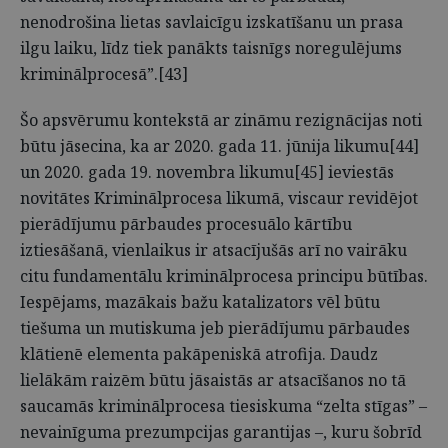
nenodrošina lietas savlaicīgu izskatīšanu un prasa
ilgu laiku, līdz tiek panākts taisnīgs noregulējums
kriminālprocesā”.[43]
Šo apsvērumu kontekstā ar zināmu rezignācijas noti
būtu jāsecina, ka ar 2020. gada 11. jūnija likumu[44]
un 2020. gada 19. novembra likumu[45] ieviestās
novitātes Kriminālprocesa likumā, viscaur revidējot
pierādījumu pārbaudes procesuālo kārtību
iztiesāšanā, vienlaikus ir atsacījušās arī no vairāku
citu fundamentālu kriminālprocesa principu būtības.
Iespējams, mazākais bažu katalizators vēl būtu
tiešuma un mutiskuma jeb pierādījumu pārbaudes
klātienē elementa pakāpeniskā atrofija. Daudz
lielākām raizēm būtu jāsaistās ar atsacīšanos no tā
saucamās kriminālprocesa tiesiskuma “zelta stīgas” –
nevainīguma prezumpcijas garantijas –, kuru šobrīd