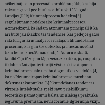
atšķetinājusi to procesuālo problēmu jūkli, kas bija
raksturīgs vēl pēc būtības atbilstoši 1961. gada
Latvijas (PSR) Kriminālprocesa kodeksa[3]
regulējumam notiekošajos kriminālprocesos.
Acīmredzami, ka šādam atzinumam principiāli it kā
arī būtu jāizskaidro tās tendences, kas pēdējos gados
raksturīgas kriminālprocesuālajam likumdošanas
procesam, kas gan šos defektus jau tiecas novērst
tikai lietas iztiesāšanas stadijā. Autoru ieskatā,
tamlīdzīga tēze gan lāga
neiztur
kritiku, jo, raugoties
tiklab no Latvijas teritorijā vēsturiski sastopamo
kriminālprocesuālo tiesību dogmatikas viedokļa,[4]
kā no Rietumeiropas kriminālprocesa mūsdienu
doktrīnas skatpunkta,[5] likumdošanas tendences
virzošie intelektuālie spēki savu priekšlikumu
teorētisko pamatojumu balsta uz īslaicīga praktiskā
ieguvuma premisām, nevis formulē ilgtermiņa vīziju