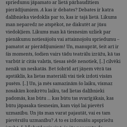
spriedumu jāpamato ar lietā pārbaudītiem
pierādījumiem.
A
kas ir debates? Debates ir katra
dalībnieka viedoklis par to, kas ir tajā lietā. Likums
man neparedz ne atspēkot, ne diskutēt ar jūsu
viedokļiem. Likums man kā tiesnesim uzliek par
pienākumu notiesājošu vai attaisnojošu spriedumu –
pamatot ar pierādījumiem! Un, manuprāt, šeit arī ir
šis moments, šodien vairs tādu teatrālu izrāžu, kā tas
varbūt ir citās valstīs, tiesas sēdē nenotiek, [..] cilvēki
nenāk un neskatās. Bet šobrīd arī jāņem vērā tas
apstāklis, ka lietas materiāli visi tiek izdoti visām
pusēm. [..] Un, ja mēs samazinām šo laiku, vismaz
nosakām konkrētu laiku, tad lietas dalībnieki
padomās, kas būtu ... kas būtu tas svarīgākais, kas
būtu jāpasaka tiesnesim, kam viņš lai pievērš
uzmanību. Un jūs man varat pajautāt, vai es tam
pievērsīšu uzmanību?
A
to es izdomāšu apspriežu