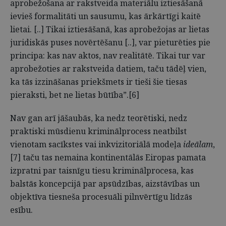
aprobežošana ar rakstveida materiālu iztiesāšanā
ievieš formalitāti un sausumu, kas ārkārtīgi kaitē
lietai. [..] Tikai iztiesāšanā, kas aprobežojas ar lietas
juridiskās puses novērtēšanu [..], var pieturēties pie
principa: kas nav aktos, nav realitātē. Tikai tur var
aprobežoties ar rakstveida datiem, taču tādēļ vien,
ka tās izzināšanas priekšmets ir tieši šie tiesas
pieraksti, bet ne lietas būtība”.[6]
Nav gan arī jāšaubās, ka nedz teorētiski, nedz
praktiski mūsdienu kriminālprocess neatbilst
vienotam sacīkstes vai inkvizitoriālā modeļa
ideālam
,
[7] taču tas nemaina kontinentālās Eiropas pamata
izpratni par taisnīgu tiesu kriminālprocesa, kas
balstās koncepcijā par apsūdzības, aizstāvības un
objektīva tiesneša procesuāli pilnvērtīgu līdzās
esību.