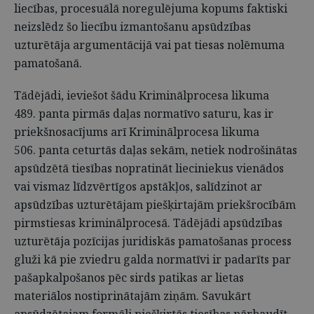
liecības, procesuālā noregulējuma kopums faktiski
neizslēdz šo liecību izmantošanu apsūdzības
uzturētāja argumentācijā vai pat tiesas nolēmuma
pamatošanā.
Tādējādi, ieviešot šādu Kriminālprocesa likuma
489. panta pirmās daļas normatīvo saturu, kas ir
priekšnosacījums arī Kriminālprocesa likuma
506. panta ceturtās daļas sekām, netiek nodrošinātas
apsūdzētā tiesības nopratināt lieciniekus vienādos
vai vismaz līdzvērtīgos apstākļos, salīdzinot ar
apsūdzības uzturētājam piešķirtajām priekšrocībām
pirmstiesas kriminālprocesā. Tādējādi apsūdzības
uzturētāja pozīcijas juridiskās pamatošanas process
gluži kā pie zviedru galda normatīvi ir padarīts par
pašapkalpošanos pēc sirds patikas ar lietas
materiālos nostiprinātajām ziņām. Savukārt