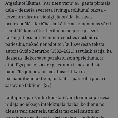
Atgādinot likuma “Par tiesu varu” 68. panta pirmajā
daļā – tiesneša zvēresta (svinīgā solījuma) tekstā –
ietvertos vārdus, vienīgi jānorāda, ka savas
profesionālās darbības laikā tiesnesis apņemas vērst
realitātē konkrētus tiesību principus, spriežot
taisnīgu tiesu, un “vienmēr censties noskaidrot
patiesību, nekad nenodot to”.[36] Zvēresta teksta
autors Gvido Zemrībo (1932–2021) savulaik sacīja, ka
tiesnesis, liekot savu parakstu zem sprieduma, ir
atbildīgs par to, ka ar spriedumu ir noskaidrota
patiesība jeb tiesa ir balstījusies tikai uz
pārbaudītiem faktiem, turklāt – “patiesība jau arī
sastāv no faktiem”.[37]
Jautājums par šaubu konstatēšanu kriminālprocesā
ir daļa no iekšējā intelektuālā darba, ko dienu no
dienas veic tiesnesis, turklāt tas cieši saistīts ar