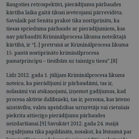
Raugoties retrospektīvi, pierādījumu pārbaudes
kārtība laika gaitā tikusi ievērojami pārrevidēta.
Savulaik pat Senāta praksē tika nostiprināts, ka
tiesas sprieduma pārbaude ar pierādījumiem, kas
nav pārbaudīti Kriminālprocesa likuma noteiktajā
kārtībā, ir “[..] pretrunā ar Kriminālprocesa likuma
15. pantā nostiprināto kriminālprocesa
pamatprincipu – tiesībām uz taisnīgu tiesu”.[8]
Līdz 2012. gada 1. jūlijam Kriminālprocesa likums
noteica, ka pierādījumi ir pārbaudāmi, tas ir,
nolasāmi vai atskaņojami, izņemot gadījumus, kad
procesa aktīvie dalībnieki, tas ir, persona, kas īsteno
aizstāvību, valsts apsūdzības uzturētājs vai cietušais
piekrita attiecīgo pierādījumu pārbaudes
neizdarīšanai.[9] Savukārt 2012. gada 24. maijā
regulējums tika papildināts, nosakot, ka lēmumā par