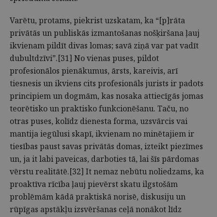
Varētu, protams, piekrist uzskatam, ka “[p]rāta
privātās un publiskās izmantošanas nošķiršana ļauj
ikvienam pildīt divas lomas; savā ziņā var pat vadīt
dubultdzīvi”.[31] No vienas puses, pildot
profesionālos pienākumus, ārsts, kareivis, arī
tiesnesis un ikviens cits profesionāls jurists ir padots
principiem un dogmām, kas nosaka attiecīgās jomas
teorētisko un praktisko funkcionēšanu. Taču, no
otras puses, kolīdz dienesta forma, uzsvārcis vai
mantija iegūlusi skapī, ikvienam no minētajiem ir
tiesības paust savas privātās domas, izteikt piezīmes
un, ja it labi paveicas, darboties tā, lai šīs pārdomas
vērstu realitātē.[32] It nemaz nebūtu noliedzams, ka
proaktīva rīcība ļauj pievērst skatu ilgstošām
problēmām kādā praktiskā norisē, diskusiju un
rūpīgas apstākļu izsvēršanas ceļā nonākot līdz