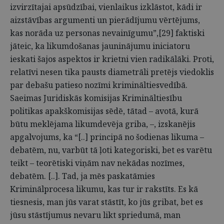
izvirzītajai apsūdzībai, vienlaikus izklāstot, kādi ir
aizstāvības argumenti un pierādījumu vērtējums,
kas norāda uz personas nevainīgumu”,[29] faktiski
jāteic, ka likumdošanas jauninājumu iniciatoru
ieskati šajos aspektos ir krietni vien radikālāki. Proti,
relatīvi nesen tika pausts diametrāli pretējs viedoklis
par debašu patieso nozīmi krimināltiesvedībā.
Saeimas Juridiskās komisijas Krimināltiesību
politikas apakškomisijas sēdē, tātad – avotā, kurā
būtu meklējama likumdevēja griba, –, izskanējis
apgalvojums, ka “[..] principā no šodienas likuma –
debatēm, nu, varbūt tā ļoti kategoriski, bet es varētu
teikt – teorētiski viņām nav nekādas nozīmes,
debatēm. [..]. Tad, ja mēs paskatāmies
Kriminālprocesa likumu, kas tur ir rakstīts. Es kā
tiesnesis, man jūs varat stāstīt, ko jūs gribat, bet es
jūsu stāstījumus nevaru likt spriedumā, man