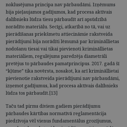
noklusējuma principa nav pārbaudāmi. Izņēmums
bija pieļaujamos gadījumos, kad procesa aktīvais
dalībnieks lūdza tiesu pārbaudīt arī apsūdzībā
norādīto materiālu. Secīgi, atkarībā no tā, vai uz
pierādīšanas priekšmetu attiecināmie rakstveida
pierādījumi bija norādīti lēmumā par krimināllietas
nodošanu tiesai vai tikai pievienoti krimināllietas
materiāliem, regulējums paredzēja diametrāli
pretējus to pārbaudes pamatprincipus. 2017. gadā šī
“kļūme” tika novērsta, nosakot, ka arī krimināllietai
pievienotie rakstveida pierādījumi nav pārbaudāmi,
izņemot gadījumus, kad procesa aktīvais dalībnieks
lūdza tos pārbaudīt.[13]
Taču tad pirms diviem gadiem pierādījumu
pārbaudes kārtības normatīvā reglamentācija
piedzīvoja vēl vienus fundamentālus grozījumus,