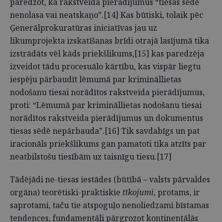
paredzot, ka rakstveida pierādījumus “tiesas sēdē
nenolasa vai neatskaņo”.[14] Kas būtiski, tolaik pēc
Ģenerālprokuratūras iniciatīvas jau uz
likumprojekta izskatīšanas brīdi otrajā lasījumā tika
izstrādāts vēl kāds priekšlikums,[15] kas paredzēja
izveidot tādu procesuālo kārtību, kas vispār liegtu
iespēju pārbaudīt lēmumā par krimināllietas
nodošanu tiesai norādītos rakstveida pierādījumus,
proti: “Lēmumā par krimināllietas nodošanu tiesai
norādītos rakstveida pierādījumus un dokumentus
tiesas sēdē nepārbauda”.[16] Tik savdabīgs un pat
iracionāls priekšlikums gan pamatoti tika atzīts par
neatbilstošu tiesībām uz taisnīgu tiesu.[17]
Tādējādi ne-tiesas iestādes (būtībā – valsts pārvaldes
orgāna) teorētiski-praktiskie
tīkojumi
, protams, ir
saprotami, taču tie atspoguļo nenoliedzami bīstamas
tendences, fundamentāli pārgrozot kontinentālās