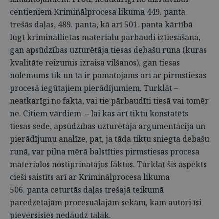
centieniem Kriminālprocesa likuma 449. panta
trešās daļas, 489. panta, kā arī 501. panta kārtībā
lūgt krimināllietas materiālu pārbaudi iztiesāšanā,
gan apsūdzības uzturētāja tiesas debašu runa (kuras
kvalitāte reizumis izraisa vilšanos), gan tiesas
nolēmums tik un tā ir pamatojams arī ar pirmstiesas
procesā iegūtajiem pierādījumiem. Turklāt –
neatkarīgi no fakta, vai tie pārbaudīti tiesā vai tomēr
ne. Citiem vārdiem – lai kas arī tiktu konstatēts
tiesas sēdē, apsūdzības uzturētāja argumentācija un
pierādījumu analīze, pat, ja tāda tiktu sniegta debašu
runā, var pilna mērā balstīties pirmstiesas procesa
materiālos nostiprinātajos faktos. Turklāt šis aspekts
cieši saistīts arī ar Kriminālprocesa likuma
506. panta ceturtās daļas trešajā teikumā
paredzētajām procesuālajām sekām, kam autori īsi
pievērsīsies nedaudz tālāk.