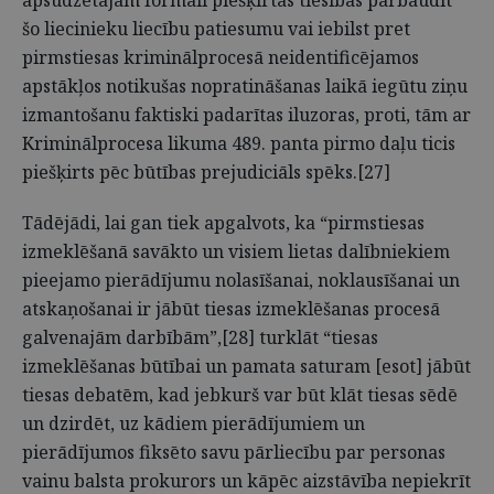
apsūdzētajam formāli piešķirtās tiesības pārbaudīt
šo liecinieku liecību patiesumu vai iebilst pret
pirmstiesas kriminālprocesā neidentificējamos
apstākļos notikušas nopratināšanas laikā iegūtu ziņu
izmantošanu faktiski padarītas iluzoras, proti, tām ar
Kriminālprocesa likuma 489. panta pirmo daļu ticis
piešķirts pēc būtības prejudiciāls spēks.[27]
Tādējādi, lai gan tiek apgalvots, ka “pirmstiesas
izmeklēšanā savākto un visiem lietas dalībniekiem
pieejamo pierādījumu nolasīšanai, noklausīšanai un
atskaņošanai ir jābūt tiesas izmeklēšanas procesā
galvenajām darbībām”,[28] turklāt “tiesas
izmeklēšanas būtībai un pamata saturam [esot] jābūt
tiesas debatēm, kad jebkurš var būt klāt tiesas sēdē
un dzirdēt, uz kādiem pierādījumiem un
pierādījumos fiksēto savu pārliecību par personas
vainu balsta prokurors un kāpēc aizstāvība nepiekrīt