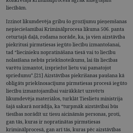
konkrētajā kriminālprocesā agrāk sniegtajām
liecībām.
Izzinot likumdevēja gribu šo grozījumu pieņemšanas
nepieciešamībai Kriminālprocesa likuma 506. panta
ceturtajā daļā, rodama norāde, ka, ja vien aizstāvība
piekritusi pirmstiesas iegūto liecību izmantošanai,
tad “liecinieku nopratināšana tiesā vai to liecību
nolasīšana nebūs priekšnoteikums, lai šīs liecības
varētu izmantot, izspriežot lietu vai pamatojot
spriedumu”.[21] Aizstāvības piekrišanas paušana kā
obligāts priekšnosacījums pirmstiesas procesā iegūto
liecību izmantojamībai vairākkārt uzsvērts
likumdevēja materiālos, turklāt Tieslietu ministrija
šajā sakarā norādīja, ka “turpmāk aizstāvībai būs
tiesības norādīt uz tiesu aicināmās personas, proti,
gan tās, kuras ir nopratinātas pirmstiesas
kriminālprocesā, gan arī tās, kuras pēc aizstāvības