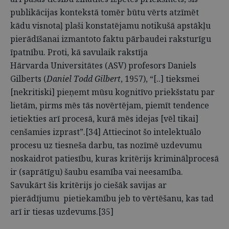
publikācijas kontekstā tomēr būtu vērts atzīmēt
kādu visnotaļ plaši konstatējamu notikušā apstākļu
pierādīšanai izmantoto faktu pārbaudei raksturīgu
īpatnību. Proti, kā savulaik rakstīja
Hārvarda Universitātes (ASV) profesors Daniels
Gilberts (
Daniel Todd Gilbert
, 1957), “[..] tieksmei
[nekritiski] pieņemt mūsu kognitīvo priekšstatu par
lietām, pirms mēs tās novērtējam, piemīt tendence
ietiekties arī procesā, kurā mēs idejas [vēl tikai]
cenšamies izprast”.[34] Attiecinot šo intelektuālo
procesu uz tiesneša darbu, tas nozīmē uzdevumu
noskaidrot patiesību, kuras kritērijs kriminālprocesā
ir (saprātīgu) šaubu esamība vai neesamība.
Savukārt šis kritērijs jo ciešāk savijas ar
pierādījumu pietiekamību jeb to vērtēšanu, kas tad
arī ir tiesas uzdevums.[35]