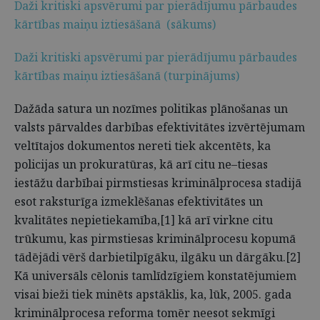
Daži kritiski apsvērumi par pierādījumu pārbaudes
kārtības maiņu iztiesāšanā (sākums)
Daži kritiski apsvērumi par pierādījumu pārbaudes
kārtības maiņu iztiesāšanā (turpinājums)
Dažāda satura un nozīmes politikas plānošanas un
valsts pārvaldes darbības efektivitātes izvērtējumam
veltītajos dokumentos nereti tiek akcentēts, ka
policijas un prokuratūras, kā arī citu ne–tiesas
iestāžu darbībai pirmstiesas kriminālprocesa stadijā
esot raksturīga izmeklēšanas efektivitātes un
kvalitātes nepietiekamība,[1] kā arī virkne citu
trūkumu, kas pirmstiesas kriminālprocesu kopumā
tādējādi vērš darbietilpīgāku, ilgāku un dārgāku.[2]
Kā universāls cēlonis tamlīdzīgiem konstatējumiem
visai bieži tiek minēts apstāklis, ka, lūk, 2005. gada
kriminālprocesa reforma tomēr neesot sekmīgi