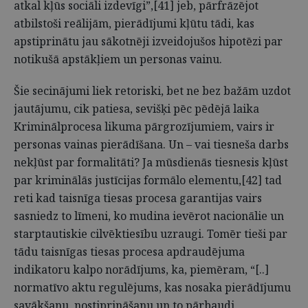
atkal kļūs sociāli izdevīgi”,[41] jeb, pārfrāzējot
atbilstoši reālijām, pierādījumi kļūtu tādi, kas
apstiprinātu jau sākotnēji izveidojušos hipotēzi par
notikušā apstākļiem un personas vainu.
Šie secinājumi liek retoriski, bet ne bez bažām uzdot
jautājumu, cik patiesa, sevišķi pēc pēdējā laika
Kriminālprocesa likuma pārgrozījumiem, vairs ir
personas vainas pierādīšana. Un – vai tiesneša darbs
nekļūst par formalitāti? Ja mūsdienās tiesnesis kļūst
par kriminālās justīcijas formālo elementu,[42] tad
reti kad taisnīga tiesas procesa garantijas vairs
sasniedz to līmeni, ko mudina ievērot nacionālie un
starptautiskie cilvēktiesību uzraugi. Tomēr tieši par
tādu taisnīgas tiesas procesa apdraudējuma
indikatoru kalpo norādījums, ka, piemēram, “[..]
normatīvo aktu regulējums, kas nosaka pierādījumu
savākšanu, nostiprināšanu un to pārbaudi,