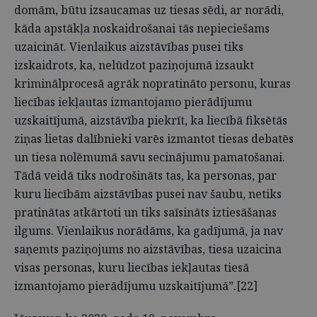
domām, būtu izsaucamas uz tiesas sēdi, ar norādi,
kāda apstākļa noskaidrošanai tās nepieciešams
uzaicināt. Vienlaikus aizstāvības pusei tiks
izskaidrots, ka, nelūdzot paziņojumā izsaukt
kriminālprocesā agrāk nopratināto personu, kuras
liecības iekļautas izmantojamo pierādījumu
uzskaitījumā, aizstāvība piekrīt, ka liecībā fiksētās
ziņas lietas dalībnieki varēs izmantot tiesas debatēs
un tiesa nolēmumā savu secinājumu pamatošanai.
Tādā veidā tiks nodrošināts tas, ka personas, par
kuru liecībām aizstāvības pusei nav šaubu, netiks
pratinātas atkārtoti un tiks saīsināts iztiesāšanas
ilgums. Vienlaikus norādāms, ka gadījumā, ja nav
saņemts paziņojums no aizstāvības, tiesa uzaicina
visas personas, kuru liecības iekļautas tiesā
izmantojamo pierādījumu uzskaitījumā”.[22]