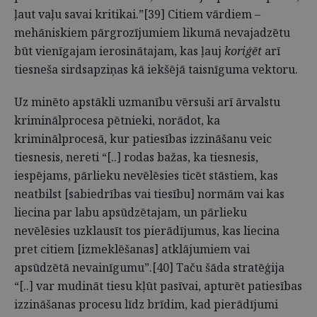
ļaut vaļu savai kritikai.”[39] Citiem vārdiem –
mehāniskiem pārgrozījumiem likumā nevajadzētu
būt vienīgajam ierosinātajam, kas ļauj
koriģēt
arī
tiesneša sirdsapziņas kā iekšējā taisnīguma vektoru.
Uz minēto apstākli uzmanību vērsuši arī ārvalstu
kriminālprocesa pētnieki, norādot, ka
kriminālprocesā, kur patiesības izzināšanu veic
tiesnesis, nereti “[..] rodas bažas, ka tiesnesis,
iespējams, pārlieku nevēlēsies ticēt stāstiem, kas
neatbilst [sabiedrības vai tiesību] normām vai kas
liecina par labu apsūdzētajam, un pārlieku
nevēlēsies uzklausīt tos pierādījumus, kas liecina
pret citiem [izmeklēšanas] atklājumiem vai
apsūdzētā nevainīgumu”.[40] Taču šāda stratēģija
“[..] var mudināt tiesu kļūt pasīvai, apturēt patiesības
izzināšanas procesu līdz brīdim, kad pierādījumi