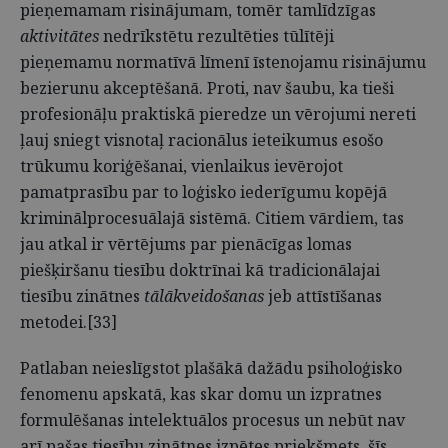
pieņemamam risinājumam, tomēr tamlīdzīgas
aktivitātes
nedrīkstētu rezultēties tūlītēji
pieņemamu normatīvā līmenī īstenojamu risinājumu
bezierunu akceptēšanā. Proti, nav šaubu, ka tieši
profesionāļu praktiskā pieredze un vērojumi nereti
ļauj sniegt visnotaļ racionālus ieteikumus esošo
trūkumu koriģēšanai, vienlaikus ievērojot
pamatprasību par to loģisko iederīgumu kopējā
kriminālprocesuālajā sistēmā. Citiem vārdiem, tas
jau atkal ir vērtējums par pienācīgas lomas
piešķiršanu tiesību doktrīnai kā tradicionālajai
tiesību zinātnes
tālākveidošanas
jeb attīstīšanas
metodei.[33]
Patlaban neieslīgstot plašākā dažādu psiholoģisko
fenomenu apskatā, kas skar domu un izpratnes
formulēšanas intelektuālos procesus un nebūt nav
arī pašas tiesību zinātnes izpētes priekšmets, šīs