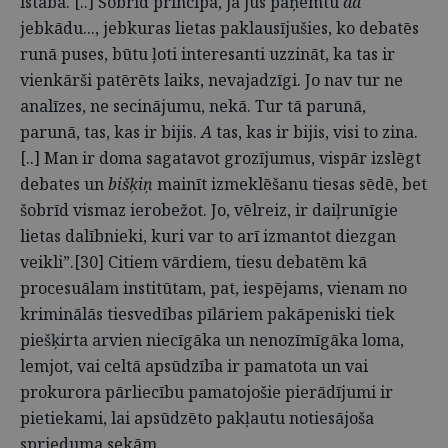
istabā. [..] Šobrīd principā, ja jūs paņemtu
da
jebkādu..., jebkuras lietas paklausījušies, ko debatēs
runā puses, būtu ļoti interesanti uzzināt, ka tas ir
vienkārši patērēts laiks, nevajadzīgi. Jo nav tur ne
analīzes, ne secinājumu, nekā. Tur tā parunā,
parunā, tas, kas ir bijis.
A
tas, kas ir bijis, visi to zina.
[..] Man ir doma sagatavot grozījumus, vispār izslēgt
debates un
bišķiņ
mainīt izmeklēšanu tiesas sēdē, bet
šobrīd vismaz ierobežot. Jo, vēlreiz, ir daiļrunīgie
lietas dalībnieki, kuri var to arī izmantot diezgan
veikli”.[30] Citiem vārdiem, tiesu debatēm kā
procesuālam institūtam, pat, iespējams, vienam no
kriminālās tiesvedības pīlāriem pakāpeniski tiek
piešķirta arvien niecīgāka un nenozīmīgāka loma,
lemjot, vai celtā apsūdzība ir pamatota un vai
prokurora pārliecību pamatojošie pierādījumi ir
pietiekami, lai apsūdzēto pakļautu notiesājoša
sprieduma sekām.