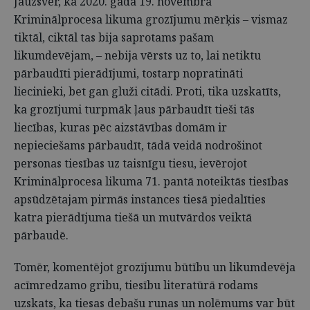
Jāuzsver, ka 2020. gada 19. novembra
Kriminālprocesa likuma grozījumu mērķis – vismaz
tiktāl, ciktāl tas bija saprotams pašam
likumdevējam, – nebija vērsts uz to, lai netiktu
pārbaudīti pierādījumi, tostarp nopratināti
liecinieki, bet gan gluži citādi. Proti, tika uzskatīts,
ka grozījumi turpmāk ļaus pārbaudīt tieši tās
liecības, kuras pēc aizstāvības domām ir
nepieciešams pārbaudīt, tādā veidā nodrošinot
personas tiesības uz taisnīgu tiesu, ievērojot
Kriminālprocesa likuma 71. pantā noteiktās tiesības
apsūdzētajam pirmās instances tiesā piedalīties
katra pierādījuma tiešā un mutvārdos veiktā
pārbaudē.
Tomēr, komentējot grozījumu būtību un likumdevēja
acīmredzamo gribu, tiesību literatūrā rodams
uzskats, ka tiesas debašu runas un nolēmums var būt