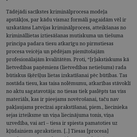
Tādējādi sacīkstes kriminālprocesa modeļa
apstākļos, par kādu vismaz formāli pagaidām vēl ir
uzskatāms Latvijas kriminālprocess, atteikšanas no
krimināllietas iztiesāšanas mutiskuma un tiešuma
principa padara tiesu atkarīgu no pirmstiesas
procesa veicēja un pēdējam piemītošajām
profesionālajām kvalitātēm. Proti, “[r]akstiskums kā
lietvedības paņēmiens (lietvedības netiešums) rada
būtiskus šķēršļus lietas izskatīšanai pēc būtības. Tas
nostāda tiesu, kas taisa nolēmumu, atkarības stāvoklī
no aktu sagatavotāja: no tiesas tiek paslēpts tas viss
materiāls, kas ir pieejams novērošanai, taču nav
pakļaujams precīzai aprakstīšanai, piem., liecinieka
sejas izteiksme un viņa liecinājuma tonis, viņa
uzvedība, vai arī – tiesa ir spiesta pamatoties uz
kļūdainiem aprakstiem. [..] Tiesas [procesa]