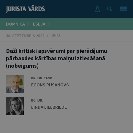
DOMNĪCA
ESEJA
30. SEPTEMBRIS 2022 • 15:35
Daži kritiski apsvērumi par pierādījumu
pārbaudes kārtības maiņu iztiesāšanā
(nobeigums)
DR. IUR. CAND.
EGONS RUSANOVS
BC. IUR.
LINDA LIELBRIEDE