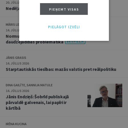
20. JŪLIJS 2026 • 16:05
Nedēļas notikumu apskats: 13.–17. jūlijs
PIEŅEMT VISAS
MĀRIS LEJA
PIELĀGOT IZVĒLI
14. JŪLIJS 2026
Normu konkurences un noziedzīgu nodarījumu
daudzējādības problemātika
JĀNIS GRASIS
14. JŪLIJS 2026
Starptautiskās tiesības: mazās valstis pret reālpolitiku
DINA GAILĪTE, SANNIJA MATULE
14. JŪLIJS 2026
Jānis Endziņš: Šobrīd publiskajā
pārvaldē galvenais, lai papīri ir
kārtībā
IRĒNA KUCINA