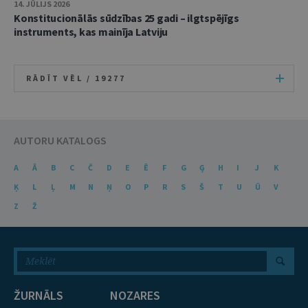
14. JŪLIJS 2026
Konstitucionālās sūdzības 25 gadi – ilgtspējīgs
instruments, kas mainīja Latviju
RĀDĪT VĒL /
19277
AUTORU KATALOGS
A
Ā
B
C
Č
D
E
Ē
F
G
Ģ
H
I
J
K
Ķ
L
Ļ
M
N
Ņ
O
P
R
S
Š
T
U
Ū
V
Z
Ž
ŽURNĀLS
NOZARES