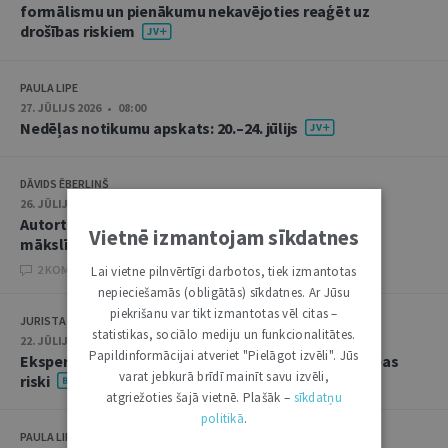
formālismu un pienākumu nekavējoties reaģēt uz
drošības riskiem
PAULA LIPE
27. JŪLIJS 2026 • 08:00
Nedēļas notikumu apskats: 20.–24. jūlijs
DĀVIDS ĒBERLIŅŠ
26. JŪLIJS 2026 • 08:00
Autortiesību subjekta un objekta juridiskie aspekti
Vietnē izmantojam sīkdatnes
mākslīgā intelekta kontekstā
2 KOMENTĀRI
Lai vietne pilnvērtīgi darbotos, tiek izmantotas
nepieciešamās (obligātās) sīkdatnes. Ar Jūsu
piekrišanu var tikt izmantotas vēl citas –
JURISTA VĀRDS
statistikas, sociālo mediju un funkcionalitātes.
22. JŪLIJS 2026 • 14:00
Papildinformācijai atveriet "Pielāgot izvēli". Jūs
Ekspertu saruna jūlijā: krimināltiesības un būvniecības
varat jebkurā brīdī mainīt savu izvēli,
riski
atgriežoties šajā vietnē. Plašāk –
sīkdatņu
politikā
.
PAULA LIPE