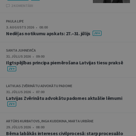
2 KOMENTĀRI
PAULA LIPE
3. AUGUSTS 2026 • 08:00
Nedēļas notikumu apskats: 27.–31. jūlijs
SANTA JUHNEVIČA
31. JŪLIJS 2026 • 09:00
Ilgtspējības principa piemērošana Latvijas tiesu praksē
LATVIJAS ZVĒRINĀTU ADVOKĀTU PADOME
31. JŪLIJS 2026 • 07:00
Latvijas Zvērinātu advokātu padomes aktuālie lēmumi
ARTŪRS KURBATOVS, INGA KUDEIKINA, MARTA URBĀNE
29. JŪLIJS 2026 • 08:00
Bērna labākās intereses civilprocesā: starp procesuālo