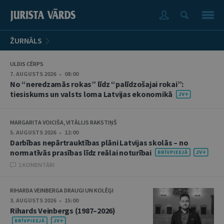
ŽURNĀLS
ULDIS CĒRPS
7. AUGUSTS 2026 • 08:00
No “neredzamās rokas” līdz “palīdzošajai rokai”:
tiesiskums un valsts loma Latvijas ekonomikā
MARGARITA VOICIŠA, VITĀLIJS RAKSTIŅŠ
5. AUGUSTS 2026 • 12:00
Darbības nepārtrauktības plāni Latvijas skolās – no
normatīvās prasības līdz reālai noturībai
1 KOMENTĀRI
RIHARDA VEINBERGA DRAUGI UN KOLĒĢI
3. AUGUSTS 2026 • 15:00
Rihards Veinbergs (1987–2026)