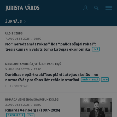
ŽURNĀLS
ULDIS CĒRPS
7. AUGUSTS 2026 • 08:00
No “neredzamās rokas” līdz “palīdzošajai rokai”:
tiesiskums un valsts loma Latvijas ekonomikā
MARGARITA VOICIŠA, VITĀLIJS RAKSTIŅŠ
5. AUGUSTS 2026 • 12:00
Darbības nepārtrauktības plāni Latvijas skolās – no
normatīvās prasības līdz reālai noturībai
1 KOMENTĀRI
RIHARDA VEINBERGA DRAUGI UN KOLĒĢI
3. AUGUSTS 2026 • 15:00
Rihards Veinbergs (1987–2026)