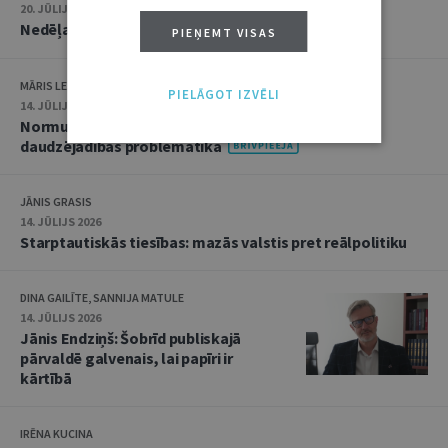
20. JŪLIJS 2026 • 16:05
Nedēļas notikumu apskats: 13.–17. jūlijs
PIEŅEMT VISAS
MĀRIS LEJA
PIELĀGOT IZVĒLI
14. JŪLIJS 2026
Normu konkurences un noziedzīgu nodarījumu
daudzējādības problemātika
JĀNIS GRASIS
14. JŪLIJS 2026
Starptautiskās tiesības: mazās valstis pret reālpolitiku
DINA GAILĪTE, SANNIJA MATULE
14. JŪLIJS 2026
Jānis Endziņš: Šobrīd publiskajā
pārvaldē galvenais, lai papīri ir
kārtībā
IRĒNA KUCINA