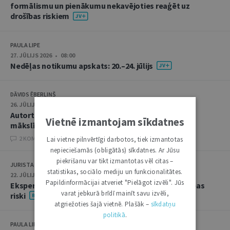
formālismu un pienākumu nekavējoties reaģēt uz
drošības riskiem
PAULA LIPE
27. JŪLIJS 2026 • 08:00
Nedēļas notikumu apskats: 20.–24. jūlijs
DĀVIDS ĒBERLIŅŠ
26. JŪLIJS 2026 • 08:00
Autortiesību subjekta un objekta juridiskie aspekti
Vietnē izmantojam sīkdatnes
mākslīgā intelekta kontekstā
2 KOMENTĀRI
Lai vietne pilnvērtīgi darbotos, tiek izmantotas
nepieciešamās (obligātās) sīkdatnes. Ar Jūsu
piekrišanu var tikt izmantotas vēl citas –
JURISTA VĀRDS
statistikas, sociālo mediju un funkcionalitātes.
22. JŪLIJS 2026 • 14:00
Papildinformācijai atveriet "Pielāgot izvēli". Jūs
Ekspertu saruna jūlijā: krimināltiesības un būvniecības
varat jebkurā brīdī mainīt savu izvēli,
riski
atgriežoties šajā vietnē. Plašāk –
sīkdatņu
politikā
.
PAULA LIPE