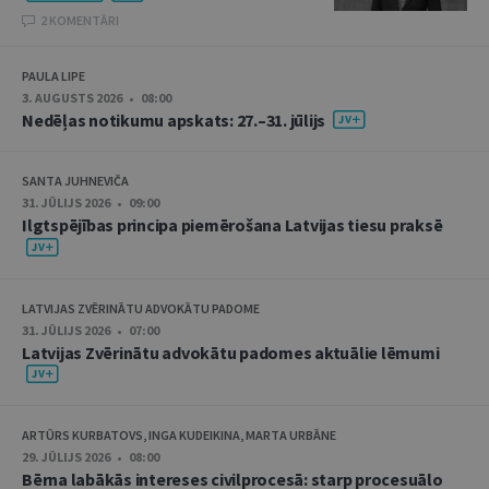
2 KOMENTĀRI
PAULA LIPE
3. AUGUSTS 2026 • 08:00
Nedēļas notikumu apskats: 27.–31. jūlijs
SANTA JUHNEVIČA
31. JŪLIJS 2026 • 09:00
Ilgtspējības principa piemērošana Latvijas tiesu praksē
LATVIJAS ZVĒRINĀTU ADVOKĀTU PADOME
31. JŪLIJS 2026 • 07:00
Latvijas Zvērinātu advokātu padomes aktuālie lēmumi
ARTŪRS KURBATOVS, INGA KUDEIKINA, MARTA URBĀNE
29. JŪLIJS 2026 • 08:00
Bērna labākās intereses civilprocesā: starp procesuālo