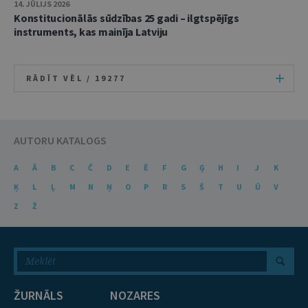
14. JŪLIJS 2026
Konstitucionālās sūdzības 25 gadi – ilgtspējīgs
instruments, kas mainīja Latviju
RĀDĪT VĒL /
19277
AUTORU KATALOGS
A
Ā
B
C
Č
D
E
Ē
F
G
Ģ
H
I
J
K
Ķ
L
Ļ
M
N
Ņ
O
P
R
S
Š
T
U
Ū
V
Z
Ž
ŽURNĀLS
NOZARES