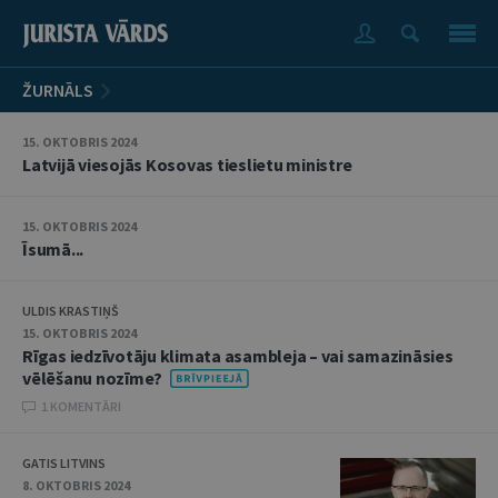
ŽURNĀLS
15. OKTOBRIS 2024
Latvijā viesojās Kosovas tieslietu ministre
15. OKTOBRIS 2024
Īsumā...
ULDIS KRASTIŅŠ
15. OKTOBRIS 2024
Rīgas iedzīvotāju klimata asambleja – vai samazināsies
vēlēšanu nozīme?
1 KOMENTĀRI
GATIS LITVINS
8. OKTOBRIS 2024