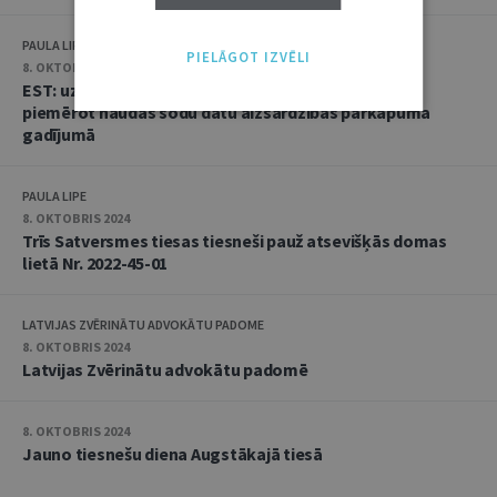
PAULA LIPE
PIELĀGOT IZVĒLI
8. OKTOBRIS 2024
EST: uzraudzības iestādei nav pienākuma vienmēr
piemērot naudas sodu datu aizsardzības pārkāpuma
gadījumā
PAULA LIPE
8. OKTOBRIS 2024
Trīs Satversmes tiesas tiesneši pauž atsevišķās domas
lietā Nr. 2022-45-01
LATVIJAS ZVĒRINĀTU ADVOKĀTU PADOME
8. OKTOBRIS 2024
Latvijas Zvērinātu advokātu padomē
8. OKTOBRIS 2024
Jauno tiesnešu diena Augstākajā tiesā