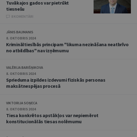
Tuvākajos gados var pietrūkt
tiesnešu
8 KOMENTĀRI
JĀNIS BAUMANIS
8. OKTOBRIS 2024
Krimināltiesībās principam "likuma nezināšana neatbrīvo
no atbildības" nav izņēmumu
VALĒRIJA BARIŠŅIKOVA
8. OKTOBRIS 2024
Sprieduma izpildes izdevumi fiziskās personas
maksātnespējas procesā
VIKTORIJA SOŅECA
8. OKTOBRIS 2024
Tiesa konkrētos apstākļos var nepiemērot
konstitucionālās tiesas nolēmumu