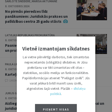
ŠARLOTE ŠNEIDERE, MARISA AKTUMANE
8. OKTOBRIS 2024
No pirmās pieredzes līdz
panākumiem: Juridiskās prakses un
palīdzības centra 25 gadu stāsts
LATVIJAS REPUBLIKAS PROKURATŪRA
8. OKTOBRIS 2024
Pasniegti apbalvojumi prokuroriem
Vietnē izmantojam sīkdatnes
un prokuratūras darbiniekiem
Lai vietne pilnvērtīgi darbotos, tiek izmantotas
nepieciešamās (obligātās) sīkdatnes. Ar Jūsu
PAULA LIPE
piekrišanu var tikt izmantotas vēl citas –
8. OKTOBRIS 2024
statistikas, sociālo mediju un funkcionalitātes.
Karteļi paliek nekriminalizēti
Papildinformācijai atveriet "Pielāgot izvēli". Jūs
1 KOMENTĀRI
varat jebkurā brīdī mainīt savu izvēli,
atgriežoties šajā vietnē. Plašāk –
sīkdatņu
JURIJS GEORGS RUSAKOVS
politikā
.
8. OKTOBRIS 2024
Aizliegums sniegt juridisko palīdzību Krievijas valdībai un
juridiskām personām paliek spēkā
PIEŅEMT VISAS