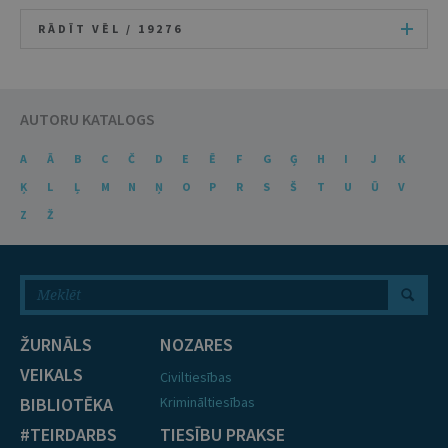
RĀDĪT VĒL /
19276
AUTORU KATALOGS
A
Ā
B
C
Č
D
E
Ē
F
G
Ģ
H
I
J
K
Ķ
L
Ļ
M
N
Ņ
O
P
R
S
Š
T
U
Ū
V
Z
Ž
ŽURNĀLS
NOZARES
VEIKALS
Civiltiesības
BIBLIOTĒKA
Krimināltiesības
#TEIRDARBS
TIESĪBU PRAKSE