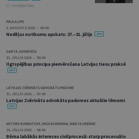
2 KOMENTĀRI
PAULA LIPE
3. AUGUSTS 2026 • 08:00
Nedēļas notikumu apskats: 27.–31. jūlijs
SANTA JUHNEVIČA
31. JŪLIJS 2026 • 09:00
Ilgtspējības principa piemērošana Latvijas tiesu praksē
LATVIJAS ZVĒRINĀTU ADVOKĀTU PADOME
31. JŪLIJS 2026 • 07:00
Latvijas Zvērinātu advokātu padomes aktuālie lēmumi
ARTŪRS KURBATOVS, INGA KUDEIKINA, MARTA URBĀNE
29. JŪLIJS 2026 • 08:00
Bērna labākās intereses civilprocesā: starp procesuālo