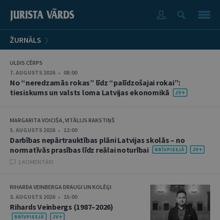
ŽURNĀLS
ULDIS CĒRPS
7. AUGUSTS 2026 • 08:00
No “neredzamās rokas” līdz “palīdzošajai rokai”:
tiesiskums un valsts loma Latvijas ekonomikā
MARGARITA VOICIŠA, VITĀLIJS RAKSTIŅŠ
5. AUGUSTS 2026 • 12:00
Darbības nepārtrauktības plāni Latvijas skolās – no
normatīvās prasības līdz reālai noturībai
1 KOMENTĀRI
RIHARDA VEINBERGA DRAUGI UN KOLĒĢI
3. AUGUSTS 2026 • 15:00
Rihards Veinbergs (1987–2026)