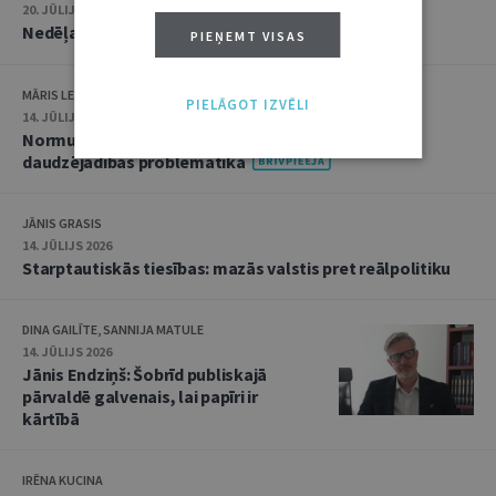
20. JŪLIJS 2026 • 16:05
Nedēļas notikumu apskats: 13.–17. jūlijs
PIEŅEMT VISAS
MĀRIS LEJA
PIELĀGOT IZVĒLI
14. JŪLIJS 2026
Normu konkurences un noziedzīgu nodarījumu
daudzējādības problemātika
JĀNIS GRASIS
14. JŪLIJS 2026
Starptautiskās tiesības: mazās valstis pret reālpolitiku
DINA GAILĪTE, SANNIJA MATULE
14. JŪLIJS 2026
Jānis Endziņš: Šobrīd publiskajā
pārvaldē galvenais, lai papīri ir
kārtībā
IRĒNA KUCINA