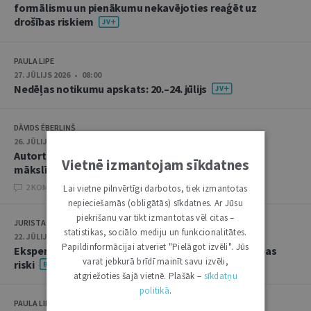
formālismu un pienākumu nekavējoties reaģēt uz
drošības riskiem
PAULA LIPE
27. JŪLIJS 2026 • 08:00
Nedēļas notikumu apskats: 20.–24. jūlijs
DĀVIDS ĒBERLIŅŠ
26. JŪLIJS 2026 • 08:00
Autortiesību subjekta un objekta juridiskie aspekti
Vietnē izmantojam sīkdatnes
mākslīgā intelekta kontekstā
2 KOMENTĀRI
Lai vietne pilnvērtīgi darbotos, tiek izmantotas
nepieciešamās (obligātās) sīkdatnes. Ar Jūsu
piekrišanu var tikt izmantotas vēl citas –
JURISTA VĀRDS
statistikas, sociālo mediju un funkcionalitātes.
22. JŪLIJS 2026 • 14:00
Papildinformācijai atveriet "Pielāgot izvēli". Jūs
Ekspertu saruna jūlijā: krimināltiesības un būvniecības
varat jebkurā brīdī mainīt savu izvēli,
riski
atgriežoties šajā vietnē. Plašāk –
sīkdatņu
politikā
.
PAULA LIPE