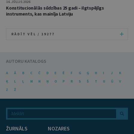
14. JŪLIJS 2026
Konstitucionālās sūdzības 25 gadi – ilgtspējīgs
instruments, kas mainīja Latviju
RĀDĪT VĒL /
19277
AUTORU KATALOGS
A
Ā
B
C
Č
D
E
Ē
F
G
Ģ
H
I
J
K
Ķ
L
Ļ
M
N
Ņ
O
P
R
S
Š
T
U
Ū
V
Z
Ž
ŽURNĀLS
NOZARES