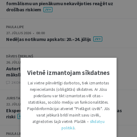
formālismu un pienākumu nekavējoties reaģēt uz
drošības riskiem
PAULA LIPE
27. JŪLIJS 2026 • 08:00
Nedēļas notikumu apskats: 20.–24. jūlijs
DĀVIDS ĒBERLIŅŠ
26. JŪLIJS 2026 • 08:00
Autortiesību subjekta un objekta juridiskie aspekti
Vietnē izmantojam sīkdatnes
mākslīgā intelekta kontekstā
2 KOMENTĀRI
Lai vietne pilnvērtīgi darbotos, tiek izmantotas
nepieciešamās (obligātās) sīkdatnes. Ar Jūsu
piekrišanu var tikt izmantotas vēl citas –
JURISTA VĀRDS
statistikas, sociālo mediju un funkcionalitātes.
22. JŪLIJS 2026 • 14:00
Papildinformācijai atveriet "Pielāgot izvēli". Jūs
Ekspertu saruna jūlijā: krimināltiesības un būvniecības
varat jebkurā brīdī mainīt savu izvēli,
riski
atgriežoties šajā vietnē. Plašāk –
sīkdatņu
politikā
.
PAULA LIPE