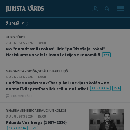
ŽURNĀLS
ULDIS CĒRPS
7. AUGUSTS 2026 • 08:00
No “neredzamās rokas” līdz “palīdzošajai rokai”:
tiesiskums un valsts loma Latvijas ekonomikā
MARGARITA VOICIŠA, VITĀLIJS RAKSTIŅŠ
5. AUGUSTS 2026 • 12:00
Darbības nepārtrauktības plāni Latvijas skolās – no
normatīvās prasības līdz reālai noturībai
1 KOMENTĀRI
RIHARDA VEINBERGA DRAUGI UN KOLĒĢI
3. AUGUSTS 2026 • 15:00
Rihards Veinbergs (1987–2026)