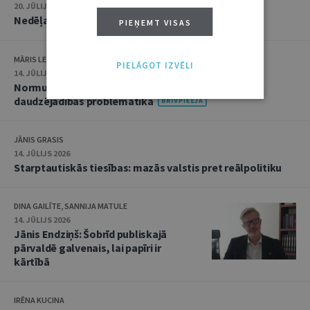
20. JŪLIJS 2026 • 16:05
Nedēļas notikumu apskats: 13.–17. jūlijs
PIEŅEMT VISAS
MĀRIS LEJA
PIELĀGOT IZVĒLI
14. JŪLIJS 2026
Normu konkurences un noziedzīgu nodarījumu
daudzējādības problemātika
JĀNIS GRASIS
14. JŪLIJS 2026
Starptautiskās tiesības: mazās valstis pret reālpolitiku
DINA GAILĪTE, SANNIJA MATULE
14. JŪLIJS 2026
Jānis Endziņš: Šobrīd publiskajā
pārvaldē galvenais, lai papīri ir
kārtībā
IRĒNA KUCINA