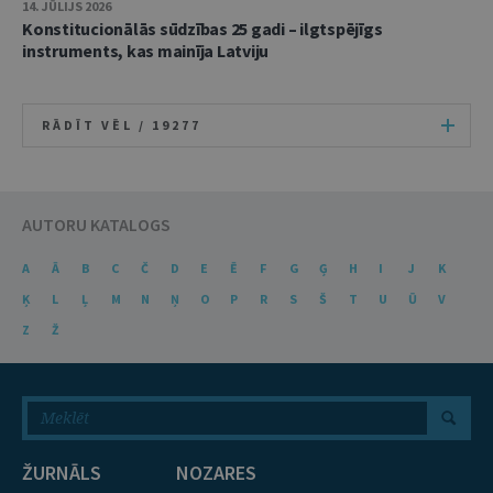
14. JŪLIJS 2026
Konstitucionālās sūdzības 25 gadi – ilgtspējīgs
instruments, kas mainīja Latviju
RĀDĪT VĒL /
19277
AUTORU KATALOGS
A
Ā
B
C
Č
D
E
Ē
F
G
Ģ
H
I
J
K
Ķ
L
Ļ
M
N
Ņ
O
P
R
S
Š
T
U
Ū
V
Z
Ž
ŽURNĀLS
NOZARES