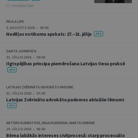
2 KOMENTĀRI
PAULA LIPE
3. AUGUSTS 2026 • 08:00
Nedēļas notikumu apskats: 27.–31. jūlijs
SANTA JUHNEVIČA
31. JŪLIJS 2026 • 09:00
Ilgtspējības principa piemērošana Latvijas tiesu praksē
LATVIJAS ZVĒRINĀTU ADVOKĀTU PADOME
31. JŪLIJS 2026 • 07:00
Latvijas Zvērinātu advokātu padomes aktuālie lēmumi
ARTŪRS KURBATOVS, INGA KUDEIKINA, MARTA URBĀNE
29. JŪLIJS 2026 • 08:00
Bērna labākās intereses civilprocesā: starp procesuālo