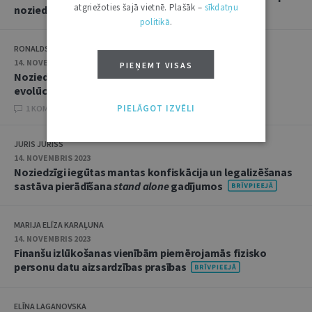
atgriežoties šajā vietnē. Plašāk –
sīkdatņu
noziedzīgi iegūtu mantu
politikā
.
RONALDS VĪTOLS
14. NOVEMBRIS 2023
PIEŅEMT VISAS
Noziedzīgi iegūtas mantas konfiskācijas pocesa
evolūcijas nākamais solis
PIELĀGOT IZVĒLI
1 KOMENTĀRI
JURIS JURISS
14. NOVEMBRIS 2023
Noziedzīgi iegūtas mantas konfiskācija un legalizēšanas
sastāva pierādīšana
stand alone
gadījumos
MARIJA ELĪZA KARAĻUNA
14. NOVEMBRIS 2023
Finanšu izlūkošanas vienībām piemērojamās fizisko
personu datu aizsardzības prasības
ELĪNA LAGANOVSKA