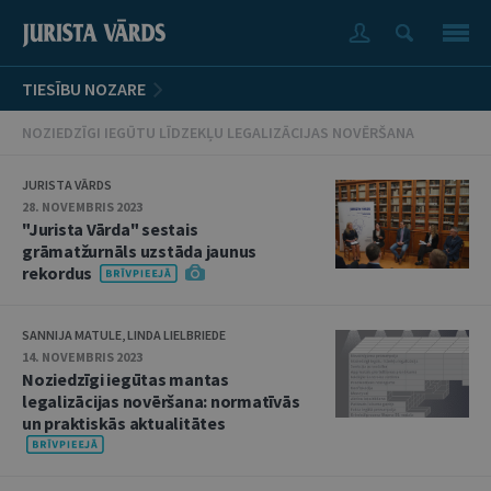
TIESĪBU NOZARE
NOZIEDZĪGI IEGŪTU LĪDZEKĻU LEGALIZĀCIJAS NOVĒRŠANA
JURISTA VĀRDS
28. NOVEMBRIS 2023
"Jurista Vārda" sestais
grāmatžurnāls uzstāda jaunus
rekordus
SANNIJA MATULE, LINDA LIELBRIEDE
14. NOVEMBRIS 2023
Noziedzīgi iegūtas mantas
legalizācijas novēršana: normatīvās
un praktiskās aktualitātes