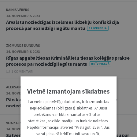
DAINIS VĒBERS
14. NOVEMBRIS 2023
Ārvalstu noziedzīgas izcelsmes līdzekļu konfiskācija
procesā par noziedzīgi iegūtu mantu
ZIGMUNDS DUNDURS
14. NOVEMBRIS 2023
Rīgas apgabaltiesas Krimināllietu tiesas kolēģijas prakse
procesos par noziedzīgi iegūtu mantu
1 KOMENTĀRI
ALEKSANDRS POTAIČUKS
Vietnē izmantojam sīkdatnes
14. NOVEMBRIS 2023
Pārskats par Satversmes tiesas praksi procesos par
Lai vietne pilnvērtīgi darbotos, tiek izmantotas
noziedzīgi iegūtu mantu
nepieciešamās (obligātās) sīkdatnes. Ar Jūsu
piekrišanu var tikt izmantotas vēl citas –
statistikas, sociālo mediju un funkcionalitātes.
VIJA KALNIŅA
Papildinformācijai atveriet "Pielāgot izvēli". Jūs
14. NOVEMBRIS 2023
varat jebkurā brīdī mainīt savu izvēli,
Satversmes tiesā ierosināto lietu ietekme uz procesu par