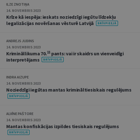
ILZE ZNOTIŅA
14. NOVEMBRIS 2023
Krīze kā iespēja: ieskats noziedzīgi iegūtu līdzekļu
legalizācijas novēršanas vēsturē Latvijā
ANDREJS JUDINS
14. NOVEMBRIS 2023
11
Krimināllikuma 70.
pants: vai ir skaidrs un vienveidīgi
interpretējams
INDRA AIZUPE
14. NOVEMBRIS 2023
Noziedzīgi iegūtas mantas krimināltiesiskais regulējums
ALVĪNE PAŠTORE
14. NOVEMBRIS 2023
Mantas konfiskācijas izpildes tiesiskais regulējums