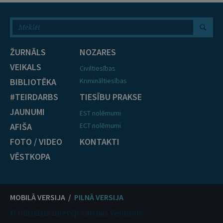
ŽURNĀLS
NOZARES
VEIKALS
Civiltiesības
BIBLIOTĒKA
Krimināltiesības
#TEIRDARBS
TIESĪBU PRAKSE
JAUNUMI
EST nolēmumi
AFIŠA
ECT nolēmumi
FOTO / VIDEO
KONTAKTI
VĒSTKOPA
MOBILĀ VERSIJA /
PILNĀ VERSIJA
© Oficiālais izdevējs Latvijas Vēstnesis