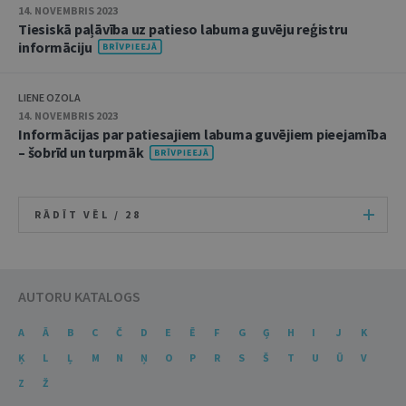
14. NOVEMBRIS 2023
Tiesiskā paļāvība uz patieso labuma guvēju reģistru
informāciju
LIENE OZOLA
14. NOVEMBRIS 2023
Informācijas par patiesajiem labuma guvējiem pieejamība
– šobrīd un turpmāk
RĀDĪT VĒL /
28
AUTORU KATALOGS
A
Ā
B
C
Č
D
E
Ē
F
G
Ģ
H
I
J
K
Ķ
L
Ļ
M
N
Ņ
O
P
R
S
Š
T
U
Ū
V
Z
Ž