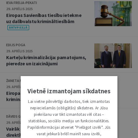
IEVA FREIJA-PEKATI
29. APRĪLIS 2025
Eiropas Savienības tiesību ietekme
uz dalībvalstu krimināltiesībām
EDIJS POGA
29. APRĪLIS 2025
Karteļu kriminalizācija: pamatojums,
pieredze un izaicinājumi
ŽANETA MIKOSA
29. APRĪLIS 2025
Vietnē izmantojam sīkdatnes
Eiropas Savienībā pieņemts jauns regulējums vides
krimināltiesiskai aizsardzībai
Lai vietne pilnvērtīgi darbotos, tiek izmantotas
nepieciešamās (obligātās) sīkdatnes. Ar Jūsu
piekrišanu var tikt izmantotas vēl citas –
DĀVIDS GUREVIČS
statistikas, sociālo mediju un funkcionalitātes.
29. APRĪLIS 2025
Papildinformācijai atveriet "Pielāgot izvēli". Jūs
Vairāk cietušo tiesību kriminālprocesā: jaunās ES
varat jebkurā brīdī mainīt savu izvēli,
direktīvas priekšlikuma analīze