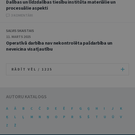
Dalības un līdzdalības tiesību institūta materiālie un
procesuālie aspekti
3 KOMENTĀRI
SALVIS SKAISTAIS
11. MARTS 2025
Operatīvā darbība nav nekontrolēta pašdarbība un
neveicina visatļautību
RĀDĪT VĒL /
1225
AUTORU KATALOGS
A
Ā
B
C
Č
D
E
Ē
F
G
Ģ
H
I
J
K
Ķ
L
Ļ
M
N
Ņ
O
P
R
S
Š
T
U
Ū
V
Z
Ž