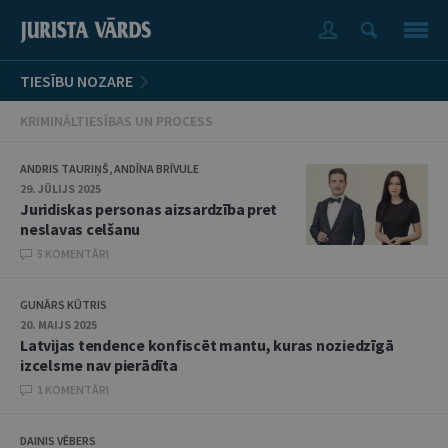
TIESĪBU NOZARE
KRIMINĀLTIESĪBAS UN PROCESS
ANDRIS TAURIŅŠ, ANDĪNA BRĪVULE
29. JŪLIJS 2025
Juridiskas personas aizsardzība pret
neslavas celšanu
5 KOMENTĀRI
GUNĀRS KŪTRIS
20. MAIJS 2025
Latvijas tendence konfiscēt mantu, kuras noziedzīgā
izcelsme nav pierādīta
1 KOMENTĀRI
DAINIS VĒBERS