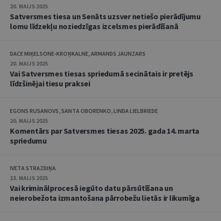
20. MAIJS 2025
Satversmes tiesa un Senāts uzsver netiešo pierādījumu
lomu līdzekļu noziedzīgas izcelsmes pierādīšanā
DACE MIĶELSONE-KROŅKALNE, ARMANDS JAUNZARS
20. MAIJS 2025
Vai Satversmes tiesas spriedumā secinātais ir pretējs
līdzšinējai tiesu praksei
EGONS RUSANOVS, SANTA OBORENKO, LINDA LIELBRIEDE
20. MAIJS 2025
Komentārs par Satversmes tiesas 2025. gada 14. marta
spriedumu
IVETA STRAZDIŅA
13. MAIJS 2025
Vai kriminālprocesā iegūto datu pārsūtīšana un
neierobežota izmantošana pārrobežu lietās ir likumīga