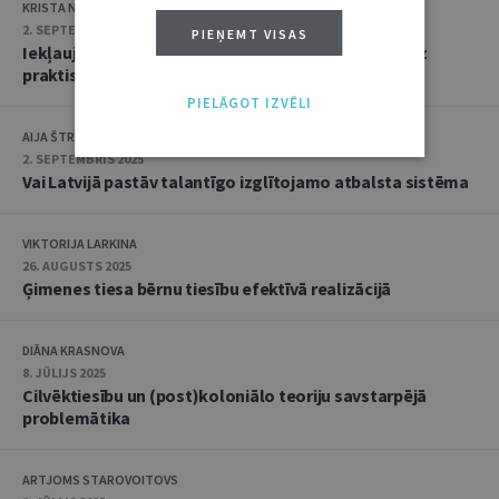
KRISTA NARBUTA
2. SEPTEMBRIS 2025
PIEŅEMT VISAS
Iekļaujoša izglītība Latvijā: no politiskās ieceres līdz
praktiskam pielietojumam
PIELĀGOT IZVĒLI
AIJA ŠTRAUSA
2. SEPTEMBRIS 2025
Vai Latvijā pastāv talantīgo izglītojamo atbalsta sistēma
VIKTORIJA LARKINA
26. AUGUSTS 2025
Ģimenes tiesa bērnu tiesību efektīvā realizācijā
DIĀNA KRASNOVA
8. JŪLIJS 2025
Cilvēktiesību un (post)koloniālo teoriju savstarpējā
problemātika
ARTJOMS STAROVOITOVS