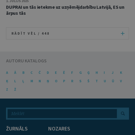
1. JŪLIJS 2025
DUPRAI un tās ietekme uz uzņēmējdarbību Latvijā, ES un
ārpus tās
RĀDĪT VĒL /
448
AUTORU KATALOGS
A
Ā
B
C
Č
D
E
Ē
F
G
Ģ
H
I
J
K
Ķ
L
Ļ
M
N
Ņ
O
P
R
S
Š
T
U
Ū
V
Z
Ž
ŽURNĀLS
NOZARES