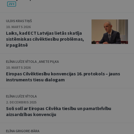
ULDIS KRASTIŅŠ
10. MARTS 2026
Laiks, kad ECT Latvijas lietās skatīja
sistēmiskas cilvēktiesību problēmas,
ir pagātnē
ELĪNA LUĪZE VĪTOLA , ANETE PIĻKA
10. MARTS 2026
Eiropas Cilvēktiesību konvencijas 16. protokols – jauns
instruments tiesu dialogam
ELĪNA LUĪZE VĪTOLA
2. DECEMBRIS 2025
Soli solī ar Eiropas Cilvēka tiesību un pamatbrīvību
aizsardzības konvenciju
ELĪNA GRIGORE-BĀRA