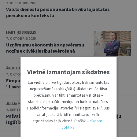
2. DECEMBRIS 2025
Valsts dienesta personu vārda brīvība lojalitātes
pienākuma kontekstā
MĀRTIŅŠ BIRĢELIS
7. OKTOBRIS 2025
Uzņēmumu ekonomisko apsvērumu
nozīme cilvēktiesību ievērošanā
ĀRLIETU MINISTRIJA
Vietnē izmantojam sīkdatnes
7. OKTOBRIS 2025
Eiropas Cilvēktiesību tiesa noraida sūdzību lietā
Lai vietne pilnvērtīgi darbotos, tiek izmantotas
“Lavreckis pret Latviju”
nepieciešamās (obligātās) sīkdatnes. Ar Jūsu
piekrišanu var tikt izmantotas vēl citas –
statistikas, sociālo mediju un funkcionalitātes.
JŪLIJA MILLERE
Papildinformācijai atveriet "Pielāgot izvēli". Jūs
2. SEPTEMBRIS 2025
varat jebkurā brīdī mainīt savu izvēli,
Pašvaldību izaicinājumi, realizējot autonomo funkciju
atgriežoties šajā vietnē. Plašāk –
sīkdatņu
izglītības jomā
politikā
.