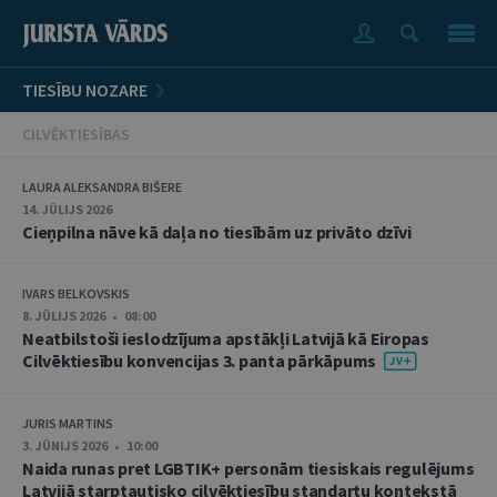
TIESĪBU NOZARE
CILVĒKTIESĪBAS
LAURA ALEKSANDRA BIŠERE
14. JŪLIJS 2026
Cieņpilna nāve kā daļa no tiesībām uz privāto dzīvi
IVARS BELKOVSKIS
8. JŪLIJS 2026 • 08:00
Neatbilstoši ieslodzījuma apstākļi Latvijā kā Eiropas
Cilvēktiesību konvencijas 3. panta pārkāpums
JURIS MARTINS
3. JŪNIJS 2026 • 10:00
Naida runas pret LGBTIK+ personām tiesiskais regulējums
Latvijā starptautisko cilvēktiesību standartu kontekstā