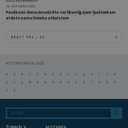
ELVIJS KALNKAMBERS
26. OKTOBRIS 2021
Pasākumi denacionalizēto vai likumīgajam īpašniekam
atdoto namu īrnieku atbalstam
RĀDĪT VĒL /
22
AUTORU KATALOGS
A
Ā
B
C
Č
D
E
Ē
F
G
Ģ
H
I
J
K
Ķ
L
Ļ
M
N
Ņ
O
P
R
S
Š
T
U
Ū
V
Z
Ž
ŽURNĀLS
NOZARES