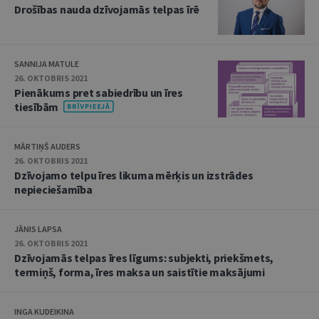
Drošības nauda dzīvojamās telpas īrē
SANNIJA MATULE
26. OKTOBRIS 2021
Pienākums pret sabiedrību un īres
tiesībām
MĀRTIŅŠ AUDERS
26. OKTOBRIS 2021
Dzīvojamo telpu īres likuma mērķis un izstrādes
nepieciešamība
JĀNIS LAPSA
26. OKTOBRIS 2021
Dzīvojamās telpas īres līgums: subjekti, priekšmets,
termiņš, forma, īres maksa un saistītie maksājumi
INGA KUDEIKINA