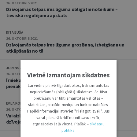
26. OKTOBRIS 2021
Dzīvojamās telpas īres līguma obligātie noteikumi –
tiesiskā regulējuma apskats
DITA BUŠA
26. OKTOBRIS 2021
Dzīvojamās telpas īres līguma grozīšana, izbeigšana un
atkāpšanās no tā
JORENS JAUNOZOLS
Vietnē izmantojam sīkdatnes
26. OKTOBRIS 2021
Īrnieka un mājoklī iemitināto personu tiesības un
Lai vietne pilnvērtīgi darbotos, tiek izmantotas
pienākumi
nepieciešamās (obligātās) sīkdatnes. Ar Jūsu
piekrišanu var tikt izmantotas vēl citas –
EVIJA KOLBERGA
statistikas, sociālo mediju un funkcionalitātes.
26. OKTOBRIS 2021
Papildinformācijai atveriet "Pielāgot izvēli". Jūs
Vai aizliegums izīrētājam netraucēt īrnieku lietot
varat jebkurā brīdī mainīt savu izvēli,
dzīvojamo telpu ir absolūts
atgriežoties šajā vietnē. Plašāk –
sīkdatņu
politikā
.