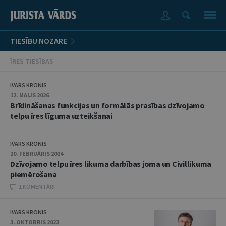
TIESĪBU NOZARE
ĪRES TIESĪBAS
IVARS KRONIS
12. MAIJS 2026
Brīdināšanas funkcijas un formālās prasības dzīvojamo
telpu īres līguma uzteikšanai
IVARS KRONIS
20. FEBRUĀRIS 2024
Dzīvojamo telpu īres likuma darbības joma un Civillikuma
piemērošana
1 KOMENTĀRI
IVARS KRONIS
3. OKTOBRIS 2023